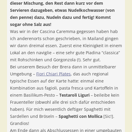
dieser Mischung, den Rest dann kurz vor dem
Servieren dazugeben, etwas Nudelkochwasser (von
den penne) dazu, Nudeln dazu und fertig! Kommt
sogar ohne Salz aus!
Was wir in der Cascina Caremma gegessen haben hab
ich anderenorts schon geschrieben, in Mailand gingen
wir dann dreimal essen. Zuerst eine Kleinigkeit in einem
Lokal an den naviglie – eine sehr gute Piadina “classica”
mit Rohschinken und Gorgonzola (!). Sehr gut.
Bei unserem Besuch der Brera dann in unmittelbarer
Umgebung –
Fiori Chiari Plates
, das auch regional
typische Essen auf der Karte hatte: einmal eine
Kombination aus fagioli, pasta fresca und Kartoffeln in
einem Basilikum-Pesto –
Testaroli Liguri
– beileibe kein
Frauenteller (obwohl alle drei sich dafür entschieden
haben). Für mich wesentlich deftiger Spaghetti mit
Sardellen und Bröseln –
Spaghetti con Mollica
[Sic!].
Grandios!
Am Ende dann als Abschlussessen in einer umgebauten