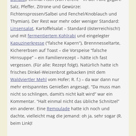
Salz, Pfeffer, Zitrone und Gewürze:
Fichtensprossen/Salbei und Fenchel/Knoblauch und
Thymian). Der Rest war mehr oder weniger Standard:
Linsensalat
, Kartoffelsalat – Standard (österreichisch!)
und mit
fermentiertem Kohlrabi
und eingelegter
Kapuzinerkresse
(“falsche Kapern”), Brennnesseltarte,
Kichererbsen auf Toast – die Vorspeise “falsche
Hirnsuppe” – ein Familienrezept – hätte ich fast
vergessen. (Für alle: Rezept folgt). Natürlich hatte ich
frisches Dinkel-Weizenbrot gebacken (mit dem
Waldviertler Mehl
vom Hofer; R. f.) – da war dann nur
mehr entspanntes Genießen angesagt. “Da muss man
nicht so schlingen, damit’s nicht kalt wird” war ein
Kommentar. “Halt einmal nicht das übliche Schnitzel”
ein anderer. Eine
Remoulade
hatte ich noch und
dachte, vielleicht mag die jemand: oh ja, sehr sogar (R.
beim Link)!