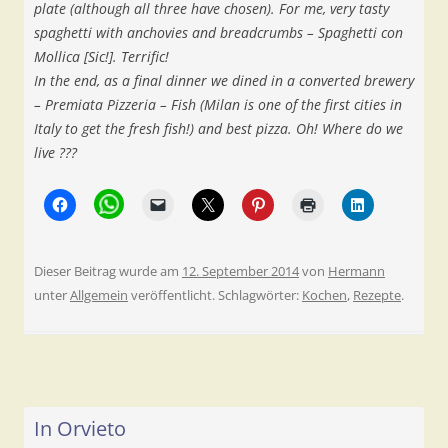
plate (although all three have chosen). For me, very tasty
spaghetti with anchovies and breadcrumbs – Spaghetti con
Mollica [Sic!]. Terrific!
In the end, as a final dinner we dined in a converted brewery
– Premiata Pizzeria – Fish (Milan is one of the first cities in
Italy to get the fresh fish!) and best pizza. Oh! Where do we
live ???
Dieser Beitrag wurde am
12. September 2014
von
Hermann
unter
Allgemein
veröffentlicht. Schlagwörter:
Kochen
,
Rezepte
.
In Orvieto