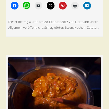
Dieser Beitrag wurde am
20. Februar 2016
von
Hermann
unter
Allgemein
veröffentlicht. Schlagwörter:
Essen
,
Kochen
,
Zutaten
.