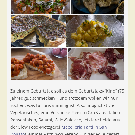
Zu einem Geburtstag soll es dem Geburtstags-“Kind” (75
Jahre!) gut schmecken – und trotzdem wollen wir nur
kochen, was für uns stimmig ist. Also: möglichst viel
Vegetarisches, eine Vorspeise Fleisch (Gruß aus Italien:
Rohschinken, Salami, Wild-Salcicce, letztere beide aus
der Slow Food-Metzgerei
Macelleria Parti in San
Donato
), einmal Fisch (von Ferenc – in der Folie gegart: