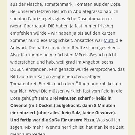
aus der Flasche, Tomatenmark, Tomaten aus der Dose.
Bei unserem letzten Besuch in Abbiategrasso hab ich
spontan Fabrizio gefragt, welche Dosentomaten er
(wenn überhaupt: DIE haben ja fast immer frische)
empfehlen würde – wir haben ja bis auf den kurzen
Sommer nur diese Möglichkeit. Ansatzlos war
Mutti
die
Antwort. Die hatte ich auch in Reutte schon gesehen…
Also: ich konnte beim nächsten MPreis-Besuch nicht
widerstehen und hab, weil grad im Angebot, sechs
DOSEN erstanden. Fein gehackt wurde versprochen, das
Bild auf dem Karton zeigte tiefroten, saftigen
Tomatenbrei. Bereits nach dem Öffnen und roh kosten
war klar: Wow! Die müssen wirklich fast vom Feld in die
Dose gehüpft sein!
Drei Minuten scharf (=heiß) in
Olivenöl (mit Deckel!) aufgekocht, dann 8 Minuten
einreduziert (ohne alles! kein Salz, keine Gewürze).
Und fertig war die Soße für unsere Pizza
. Was soll ich
sagen. Nix mehr. Wenn’s herrlich ist, hat man keine Zeit
mehr zum Reden…