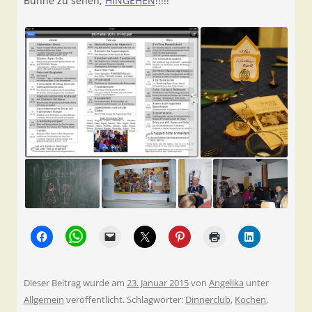
Bühne zu sehen,
HINGEHEN
!!!!!
Dieser Beitrag wurde am
23. Januar 2015
von
Angelika
unter
Allgemein
veröffentlicht. Schlagwörter:
Dinnerclub
,
Kochen
,