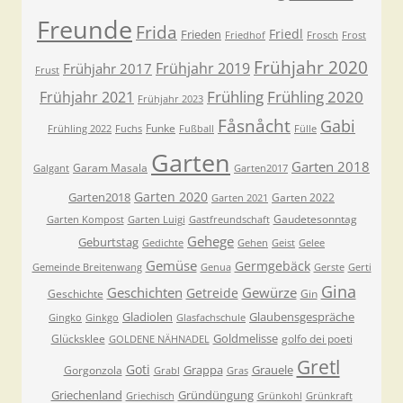
Freunde
Frida
Friedl
Frieden
Friedhof
Frosch
Frost
Frühjahr 2020
Frühjahr 2019
Frühjahr 2017
Frust
Frühling
Frühling 2020
Frühjahr 2021
Frühjahr 2023
Fåsnåcht
Gabi
Funke
Frühling 2022
Fuchs
Fußball
Fülle
Garten
Garten 2018
Garam Masala
Galgant
Garten2017
Garten 2020
Garten2018
Garten 2022
Garten 2021
Gaudetesonntag
Garten Kompost
Garten Luigi
Gastfreundschaft
Gehege
Geburtstag
Gedichte
Gehen
Geist
Gelee
Gemüse
Germgebäck
Gemeinde Breitenwang
Genua
Gerste
Gerti
Gina
Geschichten
Gewürze
Getreide
Geschichte
Gin
Gladiolen
Glaubensgespräche
Gingko
Ginkgo
Glasfachschule
Goldmelisse
Glücksklee
golfo dei poeti
GOLDENE NÄHNADEL
Gretl
Goti
Grappa
Grauele
Gorgonzola
Grabl
Gras
Griechenland
Gründüngung
Griechisch
Grünkohl
Grünkraft