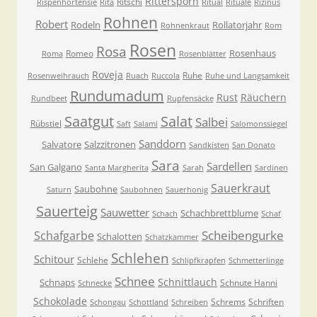
Rittersporn
Ritschi
Rispenhortensie
Rita
Ritual
Rituale
Rizinus
Rohnen
Robert
Rodeln
Rollatorjahr
Rohnenkraut
Rom
Rosen
Rosa
Rosenhaus
Romeo
Roma
Rosenblätter
Roveja
Ruhe
Rosenweihrauch
Ruach
Ruccola
Ruhe und Langsamkeit
Rundumadum
Rust
Räuchern
Rundbeet
Rupfensäcke
Saatgut
Salat
Salbei
Rübstiel
Saft
Salami
Salomonssiegel
Sanddorn
Salvatore
Salzzitronen
Sandkisten
San Donato
Sara
Sardellen
San Galgano
Santa Margherita
Sarah
Sardinen
Sauerkraut
Saubohne
Saturn
Saubohnen
Sauerhonig
Sauerteig
Sauwetter
Schachbrettblume
Schach
Schaf
Scheibengurke
Schafgarbe
Schalotten
Schatzkammer
Schlehen
Schitour
Schlehe
Schlipfkrapfen
Schmetterlinge
Schnee
Schnittlauch
Schnaps
Schnute Hanni
Schnecke
Schokolade
Schrems
Schriften
Schongau
Schottland
Schreiben