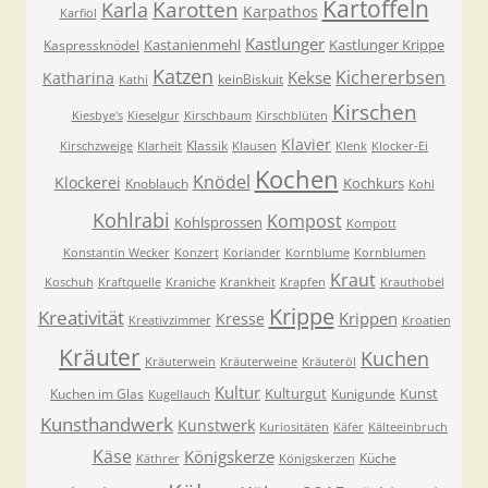
Kartoffeln
Karla
Karotten
Karpathos
Karfiol
Kastlunger
Kastanienmehl
Kastlunger Krippe
Kaspressknödel
Katzen
Kichererbsen
Kekse
Katharina
keinBiskuit
Kathi
Kirschen
Kiesbye's
Kieselgur
Kirschbaum
Kirschblüten
Klavier
Klassik
Kirschzweige
Klarheit
Klausen
Klenk
Klocker-Ei
Kochen
Knödel
Klockerei
Kochkurs
Knoblauch
Kohl
Kohlrabi
Kompost
Kohlsprossen
Kompott
Konstantin Wecker
Konzert
Koriander
Kornblume
Kornblumen
Kraut
Koschuh
Kraftquelle
Kraniche
Krankheit
Krapfen
Krauthobel
Krippe
Kreativität
Krippen
Kresse
Kreativzimmer
Kroatien
Kräuter
Kuchen
Kräuterwein
Kräuterweine
Kräuteröl
Kultur
Kulturgut
Kunst
Kuchen im Glas
Kunigunde
Kugellauch
Kunsthandwerk
Kunstwerk
Kuriositäten
Käfer
Kälteeinbruch
Käse
Königskerze
Küche
Käthrer
Königskerzen