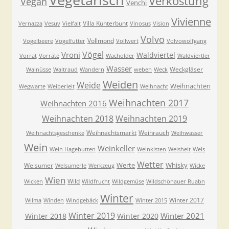
Verkostung
Vegan
Venchi
Vivienne
Villa Kunterbunt
Vernazza
Vesuv
Vielfalt
Vinosus
Vision
Volvo
Vollmond
Vogelbeere
Vogelfutter
Vollwert
Volvowolfgang
Vögel
Vroni
Waldviertel
Vorrat
Vorräte
Wacholder
Waldviertler
Wasser
Weckgläser
Walnüsse
Waltraud
Wandern
weben
Weck
Weiden
Weide
Weihnachten
Wegwarte
Weiberleit
Weihnacht
Weihnachten 2017
Weihnachten 2016
Weihnachten 2018
Weihnachten 2019
Weihnachtsmarkt
Weihrauch
Weihnachtsgeschenke
Weihwasser
Wein
Weinkeller
Wein Hagebutten
Weinkisten
Weisheit
Wels
Wetter
Werte
Whisky
Welsumer
Welsumerle
Werkzeug
Wicke
Wien
Wild
Wicken
Wildfrucht
Wildgemüse
Wildschönauer Ruabn
Winter
Winter 2017
Wilma
Winden
Windgebäck
Winter 2015
Winter 2019
Winter 2021
Winter 2018
Winter 2020