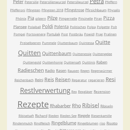
Petra
Peter
Petersilie
Petersilienwurzel
Petersilwurzel
Pfeffern
Pfingstrose
Pfirsichbaum
Pfefferoni
Pfingsten
Pfingsten 2018
Physalis
Pilze
Pia
Pizza
Phönix
pilgern
Pimpernelle
Pincinelle
Piran
Poldi
Polenta
Plansee
Polaiball
Politisches
Polpa
Polpette
Polt
Portulak
Pompei
Portovenere
Post
Postbräu
Powidl
Prag
Pralinen
Quitte
Preiselbeeren
Pummele
Qiuttenbaum
Quintessa
Quitten
Quittenbaum
Quittenessig
Quittengelee
Raben
Quittengold
Quittenhonig
Quittensaft
Quittinis
Radieschen
Radio
Rasen
Raupen
Regen
Regenwürmer
Resi
Reis
Reisen
Reini
Reichenbach
Reparatur
reparieren
Restlverwertung
Rezension
Rex
Rexgläser
Rezepte
Ribisel
Rho
Rhabarber
Ribiseln
Riegele
Richard
Ribiselsaft
Rieden
Rieden See
Riesenkamille
Ringelblume
Risotto
Rindenmulch
Rindfleisch
Ringelblumen
riso