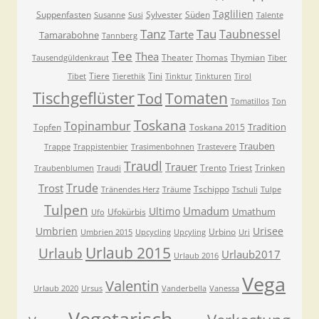
Taglilien
Suppenfasten
Sylvester
Süden
Susanne
Susi
Talente
Tanz
Tau
Taubnessel
Tarte
Tamarabohne
Tannberg
Tee
Thea
Theater
Thomas
Thymian
Tausendgüldenkraut
Tiber
Tiere
Tini
Tibet
Tierethik
Tinktur
Tinkturen
Tirol
Tischgeflüster
Tomaten
Tod
Tomatillos
Ton
Toskana
Topinambur
Tradition
Topfen
Toskana 2015
Trauben
Trappe
Trappistenbier
Trasimenbohnen
Trastevere
Traudl
Trauer
Trento
Triest
Trinken
Traubenblumen
Traudi
Trude
Trost
Tschippo
Tränendes Herz
Träume
Tschuli
Tulpe
Tulpen
Umadum
Ultimo
Umathum
Ufokürbis
Ufo
Umbrien
Urisee
Urbino
Umbrien 2015
Upcycling
Upcyling
Uri
Urlaub 2015
Urlaub
Urlaub2017
Urlaub 2016
Vega
Valentin
Urlaub 2020
Ursus
Vanderbella
Vanessa
Vegetarisch