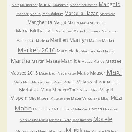
Mangold
Mama
Manarola
Malz
Malznerhof
Mandelbäumchen
Marcella Hazan
Manufaktum
Manner
Manuel
Maremma
Margherita
Margit
Maria
Maria Bildhauer
Maria Bildhausen
Maria Lichtmess
Maria Heel
Marianne
Marilyn
Marillen
Marken
Marion
Marienplatz
Marietta
Marken 2016
Marmelade
Marmeladen
Marolo
Martha
Matea
Mathilde
Martin
Mattsee
Mattea
Matteo
Maxi
Maus
Mattsee 2015
Mauser
Mauerbach
Mauerkatze
Melanzani
Mazi
Meer
Mehlwürmer
Meise
Melanie
Melk
Melone
Mimi
Merlot
Mispel
MindereTour
Minze
Mira
Mia
Mispeln
Mizzi
Mist
Misteln
Mister Varoufakis
Mistelzweige
Mitch
Mohn
Mond
Mohnblüte
Mohnblüten
Mole West
Mondsee
Morele
Monika und Maria
Monte Oliveto
Moosbeeren
Musik
Morimondo
Muscheln
Motto
Mut
Muttern
Mädele