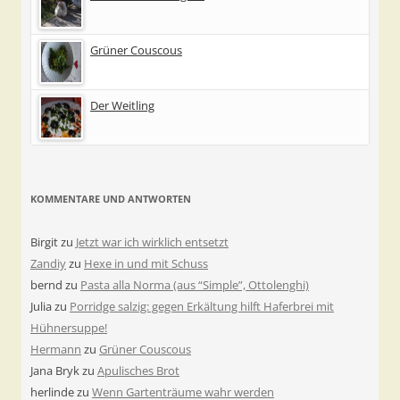
Grüner Couscous
Der Weitling
KOMMENTARE UND ANTWORTEN
Birgit
zu
Jetzt war ich wirklich entsetzt
Zandiy
zu
Hexe in und mit Schuss
bernd
zu
Pasta alla Norma (aus “Simple”, Ottolenghi)
Julia
zu
Porridge salzig: gegen Erkältung hilft Haferbrei mit
Hühnersuppe!
Hermann
zu
Grüner Couscous
Jana Bryk
zu
Apulisches Brot
herlinde
zu
Wenn Gartenträume wahr werden