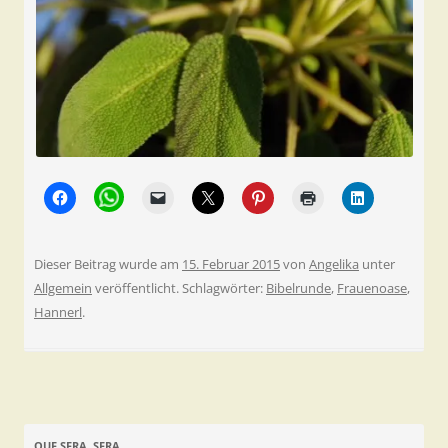
Dieser Beitrag wurde am
15. Februar 2015
von
Angelika
unter
Allgemein
veröffentlicht. Schlagwörter:
Bibelrunde
,
Frauenoase
,
Hannerl
.
QUE SERA, SERA