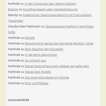
herlinde
zu
In den Scheunen des Lebens stöbern
Bulmer
zu
Kunsthandwerk oder Handwerkskunst
Mandy
zu
Italienischer Zwetschgendatschi mit Pasta Madre
(Sauerteig)
Claudia Eder-Feldmann
zu
Überbackener Karfiol in Senf-Käse-
Soße
Herlinde
zu
Morele
Herlinde
zu
Manchmal ist genau das die beste Medizin: Smile
Herlinde
zu
Man beachte den Eiszapfen
Herlinde
zu
In die Jahre gekommen
Herlinde
zu
So schaut’s aus
Herlinde
zu
Dieses Naturphänomen erleben wir jedes Jahr
Herlinde
zu
Dieses Mal: Rodeln
Herlinde
zu
Das erste Mal wieder im Schnee
Herlinde
zu
Rotz und Wåsser
SCHLAGWÖRTER