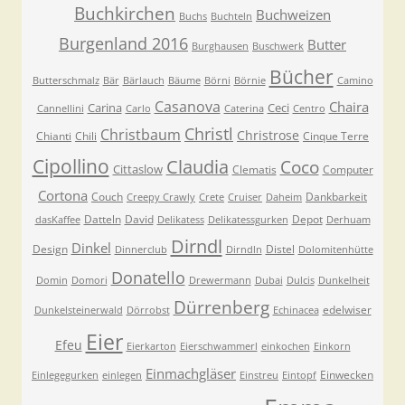
Buchkirchen
Buchweizen
Buchs
Buchteln
Burgenland 2016
Butter
Burghausen
Buschwerk
Bücher
Butterschmalz
Bär
Bärlauch
Bäume
Börni
Börnie
Camino
Casanova
Chaira
Carina
Ceci
Cannellini
Carlo
Caterina
Centro
Christl
Christbaum
Christrose
Chianti
Chili
Cinque Terre
Cipollino
Claudia
Coco
Cittaslow
Clematis
Computer
Cortona
Couch
Dankbarkeit
Creepy Crawly
Crete
Cruiser
Daheim
Datteln
David
Depot
dasKaffee
Delikatess
Delikatessgurken
Derhuam
Dirndl
Dinkel
Design
Distel
Dinnerclub
Dirndln
Dolomitenhütte
Donatello
Domin
Domori
Drewermann
Dubai
Dulcis
Dunkelheit
Dürrenberg
edelwiser
Dunkelsteinerwald
Dörrobst
Echinacea
Eier
Efeu
Eierkarton
Eierschwammerl
einkochen
Einkorn
Einmachgläser
Einwecken
Einlegegurken
einlegen
Einstreu
Eintopf