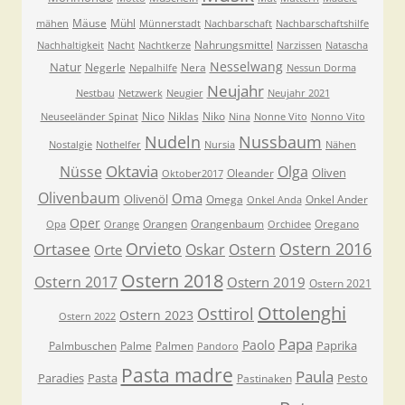
Mäuse
Mühl
mähen
Münnerstadt
Nachbarschaft
Nachbarschaftshilfe
Nahrungsmittel
Nachhaltigkeit
Nacht
Nachtkerze
Narzissen
Natascha
Nesselwang
Natur
Negerle
Nera
Nepalhilfe
Nessun Dorma
Neujahr
Nestbau
Netzwerk
Neugier
Neujahr 2021
Nico
Niklas
Niko
Neuseeländer Spinat
Nina
Nonne Vito
Nonno Vito
Nudeln
Nussbaum
Nostalgie
Nothelfer
Nursia
Nähen
Oktavia
Nüsse
Olga
Oliven
Oleander
Oktober2017
Olivenbaum
Oma
Olivenöl
Omega
Onkel Ander
Onkel Anda
Oper
Orangen
Orangenbaum
Oregano
Opa
Orange
Orchidee
Orvieto
Ostern 2016
Ortasee
Oskar
Ostern
Orte
Ostern 2018
Ostern 2017
Ostern 2019
Ostern 2021
Ottolenghi
Osttirol
Ostern 2023
Ostern 2022
Papa
Paolo
Paprika
Palmbuschen
Palme
Palmen
Pandoro
Pasta madre
Paula
Paradies
Pasta
Pesto
Pastinaken