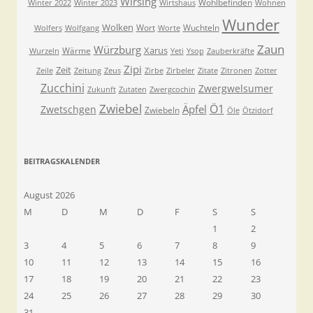
Wirsing
Wohlbefinden
Winter 2022
Winter 2023
Wirtshaus
Wohnen
Wunder
Wolken
Wort
Wuchteln
Wolfers
Wolfgang
Worte
Zaun
Würzburg
Xarus
Wärme
Wurzeln
Yeti
Ysop
Zauberkräfte
Zipi
Zeit
Zeile
Zeitung
Zeus
Zirbe
Zirbeler
Zitate
Zitronen
Zotter
Zucchini
Zwergwelsumer
Zukunft
Zutaten
Zwergcochin
Zwiebel
Ö1
Äpfel
Zwetschgen
Zwiebeln
Öle
Ötzidorf
BEITRAGSKALENDER
August 2026
M
D
M
D
F
S
S
1
2
3
4
5
6
7
8
9
10
11
12
13
14
15
16
17
18
19
20
21
22
23
24
25
26
27
28
29
30
31