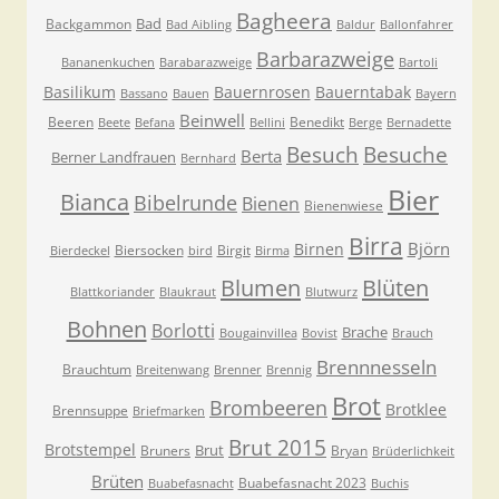
Bagheera
Bad
Backgammon
Bad Aibling
Baldur
Ballonfahrer
Barbarazweige
Bananenkuchen
Barabarazweige
Bartoli
Basilikum
Bauernrosen
Bauerntabak
Bassano
Bauen
Bayern
Beinwell
Beeren
Benedikt
Beete
Befana
Bellini
Berge
Bernadette
Besuche
Besuch
Berta
Berner Landfrauen
Bernhard
Bier
Bianca
Bibelrunde
Bienen
Bienenwiese
Birra
Björn
Birnen
Biersocken
Birgit
Bierdeckel
bird
Birma
Blumen
Blüten
Blattkoriander
Blaukraut
Blutwurz
Bohnen
Borlotti
Brache
Bougainvillea
Bovist
Brauch
Brennnesseln
Brauchtum
Breitenwang
Brenner
Brennig
Brot
Brombeeren
Brotklee
Brennsuppe
Briefmarken
Brut 2015
Brotstempel
Brut
Bruners
Bryan
Brüderlichkeit
Brüten
Buabefasnacht 2023
Buabefasnacht
Buchis