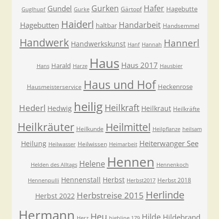
Gurken
Hafer
Gundel
Hagebutte
Gärtopf
Guglhupf
Gurke
Haiderl
Handarbeit
Hagebutten
haltbar
Handsemmel
Handwerk
Hannerl
Handwerkskunst
Hanf
Hannah
Haus
Haus 2017
Harald
Hans
Harze
Hausbier
Haus und Hof
Heckenrose
Hausmeisterservice
heilig
Heilkraft
Hederl
Hedwig
Heilkraut
Heilkräfte
Heilkräuter
Heilmittel
Heilkunde
Heilpflanze
heilsam
Heiterwanger See
Heilung
Heilwissen
Heilwasser
Heimarbeit
Hennen
Helene
Helden des Alltags
Hennenkoch
Hennenstall
Herbst
Herbst 2018
Hennenpulli
Herbst2017
Herlinde
Herbstreise 2015
Herbst 2022
Hermann
Heu
Hilde
Hildebrand
Herz
highline 179