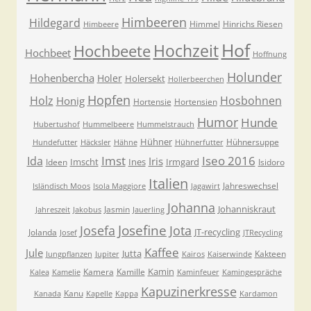
Himbeeren
Hildegard
Himmel
Hinrichs Riesen
Himbeere
Hof
Hochzeit
Hochbeete
Hochbeet
Hoffnung
Holunder
Hohenbercha
Holer
Holersekt
Hollerbeerchen
Hopfen
Holz
Hosbohnen
Honig
Hortensie
Hortensien
Humor
Hunde
Hubertushof
Hummelbeere
Hummelstrauch
Hühner
Hühnersuppe
Hundefutter
Häcksler
Hähne
Hühnerfutter
Imst
Iseo 2016
Ida
Iris
Imscht
Ines
Irmgard
Ideen
Isidoro
Italien
Jahreswechsel
Isländisch Moos
Isola Maggiore
Jagawirt
Johanna
Johanniskraut
Jasmin
Jahreszeit
Jakobus
Jauerling
Josefa
Josefine
Jota
JT-recycling
Jolanda
Josef
JTRecycling
Kaffee
Jule
Jutta
Kakteen
Jungpflanzen
Jupiter
Kairos
Kaiserwinde
Kamin
Kamera
Kamille
Kalea
Kamelie
Kaminfeuer
Kamingespräche
Kapuzinerkresse
Kanu
Kanada
Kapelle
Kappa
Kardamon