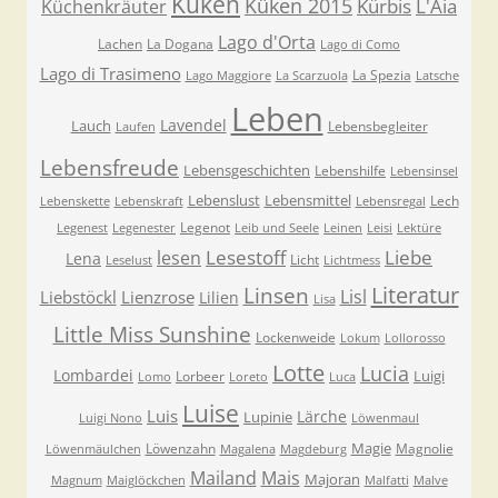
Küken
Küken 2015
Kürbis
L'Aia
Küchenkräuter
Lago d'Orta
Lachen
La Dogana
Lago di Como
Lago di Trasimeno
La Spezia
Lago Maggiore
La Scarzuola
Latsche
Leben
Lavendel
Lauch
Lebensbegleiter
Laufen
Lebensfreude
Lebensgeschichten
Lebenshilfe
Lebensinsel
Lebenslust
Lebensmittel
Lech
Lebenskette
Lebenskraft
Lebensregal
Legenot
Legenest
Legenester
Leib und Seele
Leinen
Leisi
Lektüre
Lesestoff
Liebe
lesen
Lena
Licht
Leselust
Lichtmess
Literatur
Linsen
Lisl
Liebstöckl
Lienzrose
Lilien
Lisa
Little Miss Sunshine
Lockenweide
Lokum
Lollorosso
Lotte
Lucia
Lombardei
Luigi
Lorbeer
Lomo
Loreto
Luca
Luise
Luis
Lärche
Lupinie
Luigi Nono
Löwenmaul
Magie
Löwenzahn
Magnolie
Löwenmäulchen
Magalena
Magdeburg
Mailand
Mais
Majoran
Magnum
Maiglöckchen
Malfatti
Malve