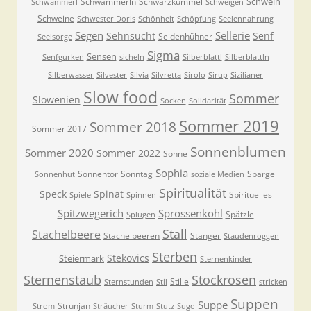
Schwein
Schwammerln
Schwarzkümmel
Schwammerl
Schweigen
Schweine
Schwester Doris
Schönheit
Schöpfung
Seelennahrung
Segen
Sellerie
Sehnsucht
Senf
Seidenhühner
Seelsorge
Sigma
Sensen
Senfgurken
sicheln
Silberblattl
Silberblattln
Silberwasser
Silvester
Silvia
Silvretta
Sirolo
Sirup
Sizilianer
Slow food
Sommer
Slowenien
Socken
Solidarität
Sommer 2019
Sommer 2018
Sommer 2017
Sonnenblumen
Sommer 2020
Sommer 2022
Sonne
Sophia
Sonnentor
Sonntag
Spargel
Sonnenhut
soziale Medien
Spiritualität
Speck
Spinat
Spirituelles
Spiele
Spinnen
Spitzwegerich
Sprossenkohl
Spätzle
Splügen
Stall
Stachelbeere
Stachelbeeren
Stanger
Staudenroggen
Sterben
Stekovics
Steiermark
Sternenkinder
Sternenstaub
Stockrosen
Stille
Sternstunden
Stil
stricken
Suppen
Suppe
Strunjan
Strom
Sträucher
Sturm
Stutz
Sugo