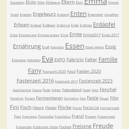
Emma
Eltern
Elcito
Elsbeere
Elvis
Eiszapfen
Elfen
Emmer
Enten
Engelwurz
Enteneier
Engel
Engelen
England
entsaften
Erdäpfel
Erbsen
Erdbeer
Erde
Erdbad
Erdbirne
Erdkiste
Ernte
Ernte2017
Erinnerung
Erinnerungen
Erna
Ernte 2017
Erika
Essen
Ernährung
Essig
Erpfi
Espresso
Essen gehen
Eva
Familie
Fabrizio
Falter
EXPO
Estragon
Etiketten
Fany
Fasten 2020
Fassl
Fasnacht 2020
Fastenzeit 2016
Fastenzeit 2023
Fastenzeit 2017
Fenchel
Feierabend
Fede
faszinierend
Fauna
Fehler
Feige
Felix
Feste
Fermentieren
Film
Ferien
Feuer
Fendrich
Fernlehre
Fest
Fini
Fisch
Flocke
Focaccia
Fleisch
Flieder
Florez
Formarinsee
Franzl
Foto
Franziska
Frauen
Francesco
Franziskus
Frauenoase
Freude
Freising
Freiheit
Frauensee
Freiburger Hütte