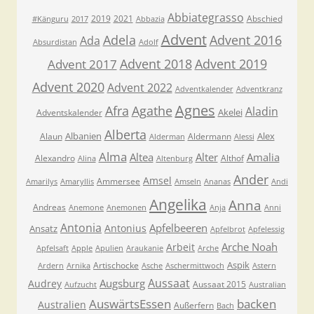
Abbiategrasso
2019
2021
Abschied
#Känguru
2017
Abbazia
Advent
Adela
Advent 2016
Ada
Absurdistan
Adolf
Advent 2018
Advent 2019
Advent 2017
Advent 2020
Advent 2022
Adventkalender
Adventkranz
Agnes
Afra
Agathe
Aladin
Akelei
Adventskalender
Alberta
Albanien
Alex
Alaun
Aldermann
Alderman
Alessi
Alma
Altea
Alter
Amalia
Alexandro
Althof
Alina
Altenburg
Ander
Amsel
Ammersee
Amarilys
Amaryllis
Amseln
Ananas
Andi
Angelika
Anna
Andreas
Anemone
Anemonen
Anja
Anni
Antonia
Apfelbeeren
Antonius
Ansatz
Apfelbrot
Apfelessig
Arche Noah
Arbeit
Apfelsaft
Apple
Apulien
Araukanie
Arche
Aspik
Artischocke
Ardern
Arnika
Asche
Aschermittwoch
Astern
Aussaat
Augsburg
Audrey
Aussaat 2015
Aufzucht
Australian
AuswärtsEssen
backen
Australien
Außerfern
Bach