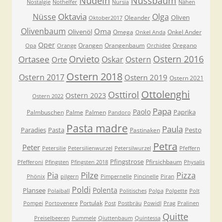
Nudeln
Nussbaum
Nostalgie
Nothelfer
Nursia
Nähen
Oktavia
Nüsse
Olga
Oliven
Oleander
Oktober2017
Olivenbaum
Oma
Olivenöl
Omega
Onkel Ander
Onkel Anda
Oper
Orangen
Orangenbaum
Oregano
Opa
Orange
Orchidee
Orvieto
Ostern 2016
Ortasee
Oskar
Ostern
Orte
Ostern 2018
Ostern 2017
Ostern 2019
Ostern 2021
Ottolenghi
Osttirol
Ostern 2023
Ostern 2022
Papa
Paolo
Paprika
Palmbuschen
Palme
Palmen
Pandoro
Pasta madre
Paula
Paradies
Pasta
Pesto
Pastinaken
Petra
Peter
Petersilie
Petersilienwurzel
Petersilwurzel
Pfeffern
Pfingstrose
Pfirsichbaum
Pfefferoni
Pfingsten
Pfingsten 2018
Physalis
Pilze
Pia
Pizza
Phönix
pilgern
Pimpernelle
Pincinelle
Piran
Poldi
Polenta
Plansee
Polaiball
Politisches
Polpa
Polpette
Polt
Portulak
Pompei
Portovenere
Post
Postbräu
Powidl
Prag
Pralinen
Quitte
Preiselbeeren
Pummele
Qiuttenbaum
Quintessa