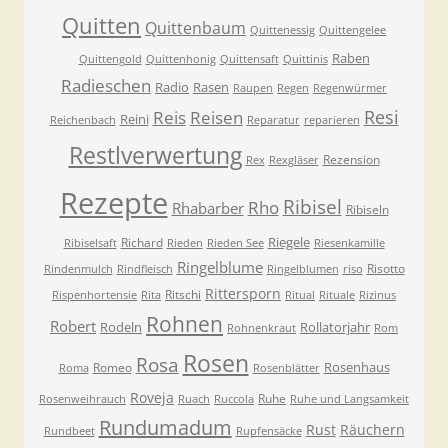
Quitten
Quittenbaum
Quittenessig
Quittengelee
Raben
Quittengold
Quittenhonig
Quittensaft
Quittinis
Radieschen
Radio
Rasen
Raupen
Regen
Regenwürmer
Resi
Reis
Reisen
Reini
Reichenbach
Reparatur
reparieren
Restlverwertung
Rezension
Rex
Rexgläser
Rezepte
Ribisel
Rho
Rhabarber
Ribiseln
Riegele
Richard
Ribiselsaft
Rieden
Rieden See
Riesenkamille
Ringelblume
Risotto
Rindenmulch
Rindfleisch
Ringelblumen
riso
Rittersporn
Ritschi
Rispenhortensie
Rita
Ritual
Rituale
Rizinus
Rohnen
Robert
Rodeln
Rollatorjahr
Rohnenkraut
Rom
Rosen
Rosa
Rosenhaus
Romeo
Roma
Rosenblätter
Roveja
Ruhe
Rosenweihrauch
Ruach
Ruccola
Ruhe und Langsamkeit
Rundumadum
Rust
Räuchern
Rundbeet
Rupfensäcke