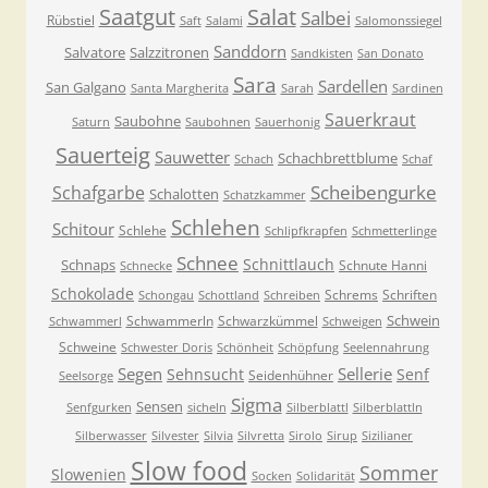
Saatgut
Salat
Salbei
Rübstiel
Saft
Salami
Salomonssiegel
Sanddorn
Salvatore
Salzzitronen
Sandkisten
San Donato
Sara
Sardellen
San Galgano
Santa Margherita
Sarah
Sardinen
Sauerkraut
Saubohne
Saturn
Saubohnen
Sauerhonig
Sauerteig
Sauwetter
Schachbrettblume
Schach
Schaf
Scheibengurke
Schafgarbe
Schalotten
Schatzkammer
Schlehen
Schitour
Schlehe
Schlipfkrapfen
Schmetterlinge
Schnee
Schnittlauch
Schnaps
Schnute Hanni
Schnecke
Schokolade
Schrems
Schriften
Schongau
Schottland
Schreiben
Schwein
Schwammerln
Schwarzkümmel
Schwammerl
Schweigen
Schweine
Schwester Doris
Schönheit
Schöpfung
Seelennahrung
Segen
Sellerie
Sehnsucht
Senf
Seidenhühner
Seelsorge
Sigma
Sensen
Senfgurken
sicheln
Silberblattl
Silberblattln
Silberwasser
Silvester
Silvia
Silvretta
Sirolo
Sirup
Sizilianer
Slow food
Sommer
Slowenien
Socken
Solidarität