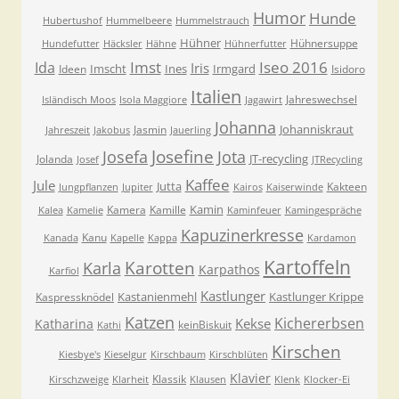
Humor
Hunde
Hubertushof
Hummelbeere
Hummelstrauch
Hühner
Hühnersuppe
Hundefutter
Häcksler
Hähne
Hühnerfutter
Imst
Iseo 2016
Ida
Iris
Imscht
Ines
Irmgard
Ideen
Isidoro
Italien
Jahreswechsel
Isländisch Moos
Isola Maggiore
Jagawirt
Johanna
Johanniskraut
Jasmin
Jahreszeit
Jakobus
Jauerling
Josefa
Josefine
Jota
JT-recycling
Jolanda
Josef
JTRecycling
Kaffee
Jule
Jutta
Kakteen
Jungpflanzen
Jupiter
Kairos
Kaiserwinde
Kamin
Kamera
Kamille
Kalea
Kamelie
Kaminfeuer
Kamingespräche
Kapuzinerkresse
Kanu
Kanada
Kapelle
Kappa
Kardamon
Kartoffeln
Karla
Karotten
Karpathos
Karfiol
Kastlunger
Kastanienmehl
Kastlunger Krippe
Kaspressknödel
Katzen
Kichererbsen
Kekse
Katharina
keinBiskuit
Kathi
Kirschen
Kiesbye's
Kieselgur
Kirschbaum
Kirschblüten
Klavier
Klassik
Kirschzweige
Klarheit
Klausen
Klenk
Klocker-Ei