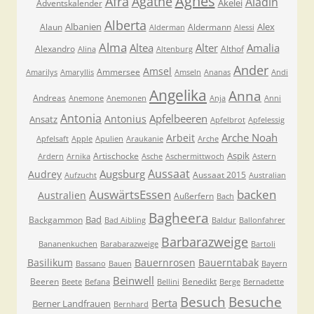
Agnes
Afra
Agathe
Aladin
Akelei
Adventskalender
Alberta
Albanien
Alex
Alaun
Aldermann
Alderman
Alessi
Alma
Altea
Alter
Amalia
Alexandro
Althof
Alina
Altenburg
Ander
Amsel
Ammersee
Amarilys
Amaryllis
Amseln
Ananas
Andi
Angelika
Anna
Andreas
Anemone
Anemonen
Anja
Anni
Antonia
Apfelbeeren
Antonius
Ansatz
Apfelbrot
Apfelessig
Arche Noah
Arbeit
Apfelsaft
Apple
Apulien
Araukanie
Arche
Aspik
Artischocke
Ardern
Arnika
Asche
Aschermittwoch
Astern
Aussaat
Augsburg
Audrey
Aussaat 2015
Aufzucht
Australian
AuswärtsEssen
backen
Australien
Außerfern
Bach
Bagheera
Bad
Backgammon
Bad Aibling
Baldur
Ballonfahrer
Barbarazweige
Bananenkuchen
Barabarazweige
Bartoli
Basilikum
Bauernrosen
Bauerntabak
Bassano
Bauen
Bayern
Beinwell
Beeren
Benedikt
Beete
Befana
Bellini
Berge
Bernadette
Besuche
Besuch
Berta
Berner Landfrauen
Bernhard