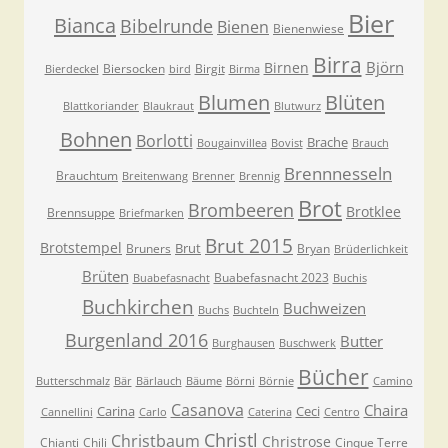
Bier
Bianca
Bibelrunde
Bienen
Bienenwiese
Birra
Björn
Birnen
Biersocken
Birgit
Bierdeckel
bird
Birma
Blumen
Blüten
Blattkoriander
Blaukraut
Blutwurz
Bohnen
Borlotti
Brache
Bougainvillea
Bovist
Brauch
Brennnesseln
Brauchtum
Breitenwang
Brenner
Brennig
Brot
Brombeeren
Brotklee
Brennsuppe
Briefmarken
Brut 2015
Brotstempel
Brut
Bruners
Bryan
Brüderlichkeit
Brüten
Buabefasnacht 2023
Buabefasnacht
Buchis
Buchkirchen
Buchweizen
Buchs
Buchteln
Burgenland 2016
Butter
Burghausen
Buschwerk
Bücher
Butterschmalz
Bär
Bärlauch
Bäume
Börni
Börnie
Camino
Casanova
Chaira
Carina
Ceci
Cannellini
Carlo
Caterina
Centro
Christl
Christbaum
Christrose
Chianti
Chili
Cinque Terre