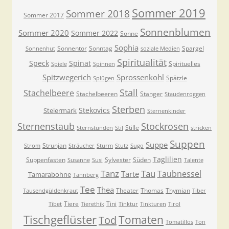
Sommer 2019
Sommer 2018
Sommer 2017
Sonnenblumen
Sommer 2020
Sommer 2022
Sonne
Sophia
Sonnentor
Sonntag
Spargel
Sonnenhut
soziale Medien
Spiritualität
Speck
Spinat
Spirituelles
Spiele
Spinnen
Spitzwegerich
Sprossenkohl
Spätzle
Splügen
Stall
Stachelbeere
Stachelbeeren
Stanger
Staudenroggen
Sterben
Stekovics
Steiermark
Sternenkinder
Sternenstaub
Stockrosen
Stille
Sternstunden
Stil
stricken
Suppen
Suppe
Strunjan
Strom
Sträucher
Sturm
Stutz
Sugo
Taglilien
Suppenfasten
Sylvester
Süden
Susanne
Susi
Talente
Tanz
Tau
Taubnessel
Tarte
Tamarabohne
Tannberg
Tee
Thea
Theater
Thomas
Thymian
Tausendgüldenkraut
Tiber
Tiere
Tini
Tibet
Tierethik
Tinktur
Tinkturen
Tirol
Tischgeflüster
Tomaten
Tod
Tomatillos
Ton