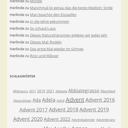
Herlinde
zu
Morele
Herlinde
zu
Manchmal ist genau das die beste Medizin: Smile
Herlinde
zu
Man beachte den Eiszapfen
Herlinde
zu
In die Jahre gekommen
Herlinde
zu
So schaut’s aus
Herlinde
zu
Dieses Naturphänomen erleben wir jedes Jahr
Herlinde
zu
Dieses Mal: Rodeln
Herlinde
zu
Das erste Mal wieder im Schnee
Herlinde
zu
Rotz und Wåsser
SCHLAGWÖRTER
Abbiategrasso
2019
2021
Abschied
#Känguru
2017
Abbazia
Advent
Adela
Advent 2016
Ada
Absurdistan
Adolf
Advent 2018
Advent 2019
Advent 2017
Advent 2020
Advent 2022
Adventkalender
Adventkranz