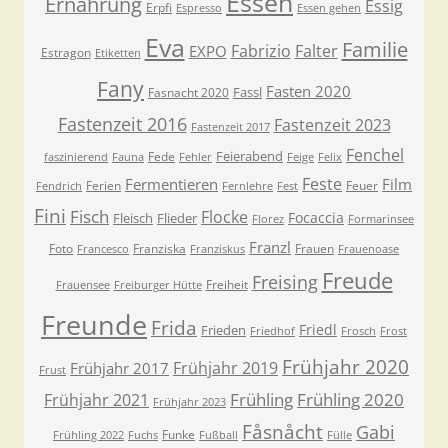
Essen
Ernährung
Essig
Erpfi
Espresso
Essen gehen
Eva
Familie
Fabrizio
Falter
EXPO
Estragon
Etiketten
Fany
Fasten 2020
Fassl
Fasnacht 2020
Fastenzeit 2016
Fastenzeit 2023
Fastenzeit 2017
Fenchel
Feierabend
Fede
faszinierend
Fauna
Fehler
Feige
Felix
Feste
Fermentieren
Film
Ferien
Feuer
Fendrich
Fernlehre
Fest
Fini
Fisch
Flocke
Focaccia
Fleisch
Flieder
Florez
Formarinsee
Franzl
Foto
Franziska
Frauen
Francesco
Franziskus
Frauenoase
Freude
Freising
Freiheit
Frauensee
Freiburger Hütte
Freunde
Frida
Friedl
Frieden
Friedhof
Frosch
Frost
Frühjahr 2020
Frühjahr 2019
Frühjahr 2017
Frust
Frühling
Frühling 2020
Frühjahr 2021
Frühjahr 2023
Fåsnåcht
Gabi
Funke
Frühling 2022
Fuchs
Fußball
Fülle