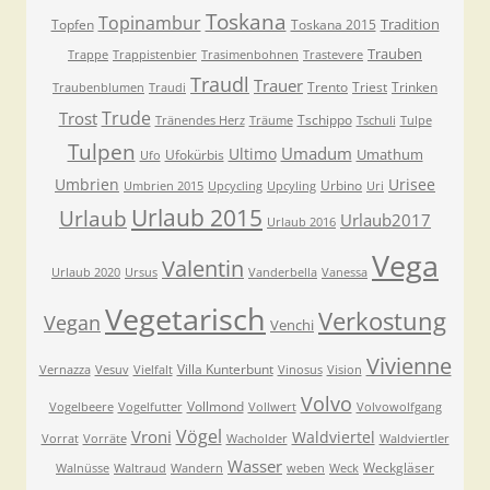
Toskana
Topinambur
Tradition
Topfen
Toskana 2015
Trauben
Trappe
Trappistenbier
Trasimenbohnen
Trastevere
Traudl
Trauer
Trento
Triest
Trinken
Traubenblumen
Traudi
Trude
Trost
Tschippo
Tränendes Herz
Träume
Tschuli
Tulpe
Tulpen
Umadum
Ultimo
Umathum
Ufokürbis
Ufo
Umbrien
Urisee
Urbino
Umbrien 2015
Upcycling
Upcyling
Uri
Urlaub 2015
Urlaub
Urlaub2017
Urlaub 2016
Vega
Valentin
Urlaub 2020
Ursus
Vanderbella
Vanessa
Vegetarisch
Verkostung
Vegan
Venchi
Vivienne
Villa Kunterbunt
Vernazza
Vesuv
Vielfalt
Vinosus
Vision
Volvo
Vollmond
Vogelbeere
Vogelfutter
Vollwert
Volvowolfgang
Vögel
Vroni
Waldviertel
Vorrat
Vorräte
Wacholder
Waldviertler
Wasser
Weckgläser
Walnüsse
Waltraud
Wandern
weben
Weck