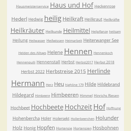
Haus und Hof
Heckenrose
Hausmeisterservice
heilig
Heilkraft
Hederl
Hedwig
Heilkraut
Heilkräfte
Heilkräuter
Heilmittel
Heilkunde
Heilpflanze
heilsam
Heiterwanger See
Heilung
Heilwissen
Heilwasser
Heimarbeit
Hennen
Helene
Helden des Alltags
Hennenkoch
Hennenstall
Herbst
Herbst 2018
Hennenpulli
Herbst2017
Herlinde
Herbstreise 2015
Herbst 2022
Hermann
Heu
Hilde
Hildebrand
Herz
highline 179
Himbeeren
Hildegard
Himmel
Hinrichs Riesen
Himbeere
Hof
Hochzeit
Hochbeete
Hochbeet
Hoffnung
Holunder
Hohenbercha
Holer
Holersekt
Hollerbeerchen
Hopfen
Holz
Hosbohnen
Honig
Hortensie
Hortensien