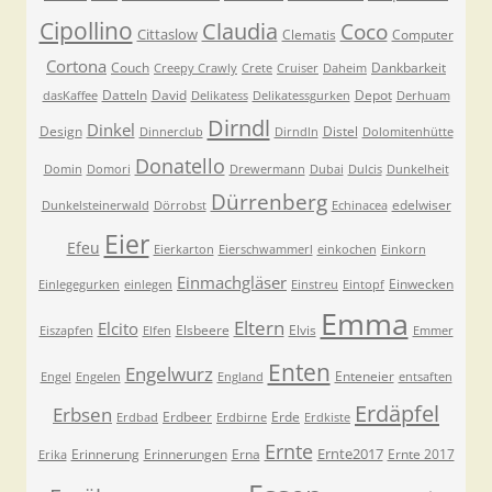
Cipollino
Claudia
Coco
Cittaslow
Clematis
Computer
Cortona
Couch
Dankbarkeit
Creepy Crawly
Crete
Cruiser
Daheim
Datteln
David
Depot
dasKaffee
Delikatess
Delikatessgurken
Derhuam
Dirndl
Dinkel
Design
Distel
Dinnerclub
Dirndln
Dolomitenhütte
Donatello
Domin
Domori
Drewermann
Dubai
Dulcis
Dunkelheit
Dürrenberg
edelwiser
Dunkelsteinerwald
Dörrobst
Echinacea
Eier
Efeu
Eierkarton
Eierschwammerl
einkochen
Einkorn
Einmachgläser
Einwecken
Einlegegurken
einlegen
Einstreu
Eintopf
Emma
Eltern
Elcito
Elsbeere
Elvis
Eiszapfen
Elfen
Emmer
Enten
Engelwurz
Enteneier
Engel
Engelen
England
entsaften
Erdäpfel
Erbsen
Erdbeer
Erde
Erdbad
Erdbirne
Erdkiste
Ernte
Ernte2017
Erinnerung
Erinnerungen
Erna
Ernte 2017
Erika