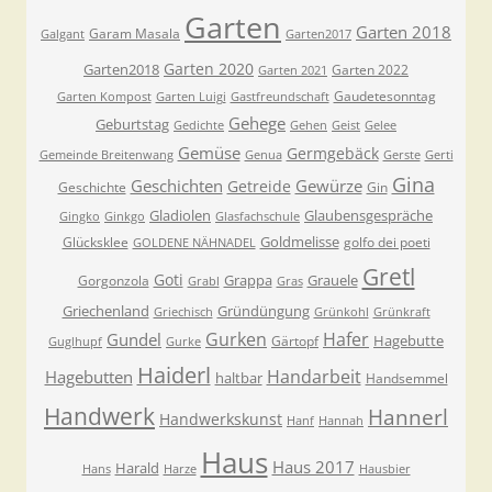
Garten
Garten 2018
Garam Masala
Galgant
Garten2017
Garten 2020
Garten2018
Garten 2022
Garten 2021
Gaudetesonntag
Garten Kompost
Garten Luigi
Gastfreundschaft
Gehege
Geburtstag
Gedichte
Gehen
Geist
Gelee
Gemüse
Germgebäck
Gemeinde Breitenwang
Genua
Gerste
Gerti
Gina
Geschichten
Gewürze
Getreide
Geschichte
Gin
Gladiolen
Glaubensgespräche
Gingko
Ginkgo
Glasfachschule
Goldmelisse
Glücksklee
golfo dei poeti
GOLDENE NÄHNADEL
Gretl
Goti
Grappa
Grauele
Gorgonzola
Grabl
Gras
Griechenland
Gründüngung
Griechisch
Grünkohl
Grünkraft
Gurken
Hafer
Gundel
Hagebutte
Gärtopf
Guglhupf
Gurke
Haiderl
Handarbeit
Hagebutten
haltbar
Handsemmel
Handwerk
Hannerl
Handwerkskunst
Hanf
Hannah
Haus
Haus 2017
Harald
Hans
Harze
Hausbier