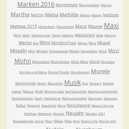
Marken 2016
Marmelade
Marmeladen
Marolo
Martha
Matea
Mathilde
Martin
Mattsee
Mattea
Matteo
Maxi
Maus
Mattsee 2015
Mauser
Mauerbach
Mauerkatze
Melanzani
Mazi
Meer
Mehlwürmer
Meise
Melanie
Melk
Melone
Mimi
Merlot
Mispel
MindereTour
Minze
Mira
Mia
Mispeln
Mizzi
Mist
Misteln
Mister Varoufakis
Mistelzweige
Mitch
Mohn
Mond
Mohnblüte
Mohnblüten
Mole West
Mondsee
Morele
Monika und Maria
Monte Oliveto
Moosbeeren
Musik
Morimondo
Muscheln
Motto
Mut
Muttern
Mädele
Mäuse
Mühl
mähen
Münnerstadt
Nachbarschaft
Nachbarschaftshilfe
Nahrungsmittel
Nachhaltigkeit
Nacht
Nachtkerze
Narzissen
Natascha
Nesselwang
Natur
Negerle
Nera
Nepalhilfe
Nessun Dorma
Neujahr
Nestbau
Netzwerk
Neugier
Neujahr 2021
Nico
Niklas
Niko
Neuseeländer Spinat
Nina
Nonne Vito
Nonno Vito