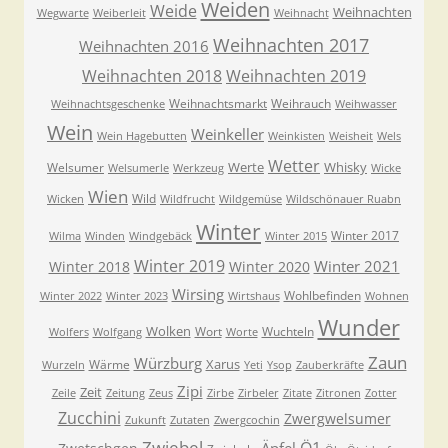
Weiden
Weide
Weihnachten
Wegwarte
Weiberleit
Weihnacht
Weihnachten 2017
Weihnachten 2016
Weihnachten 2018
Weihnachten 2019
Weihnachtsmarkt
Weihrauch
Weihnachtsgeschenke
Weihwasser
Wein
Weinkeller
Wein Hagebutten
Weinkisten
Weisheit
Wels
Wetter
Werte
Whisky
Welsumer
Welsumerle
Werkzeug
Wicke
Wien
Wild
Wicken
Wildfrucht
Wildgemüse
Wildschönauer Ruabn
Winter
Winter 2017
Wilma
Winden
Windgebäck
Winter 2015
Winter 2019
Winter 2021
Winter 2018
Winter 2020
Wirsing
Wohlbefinden
Winter 2022
Winter 2023
Wirtshaus
Wohnen
Wunder
Wolken
Wort
Wuchteln
Wolfers
Wolfgang
Worte
Zaun
Würzburg
Xarus
Wärme
Wurzeln
Yeti
Ysop
Zauberkräfte
Zipi
Zeit
Zeile
Zeitung
Zeus
Zirbe
Zirbeler
Zitate
Zitronen
Zotter
Zucchini
Zwergwelsumer
Zukunft
Zutaten
Zwergcochin
Zwiebel
Ö1
Äpfel