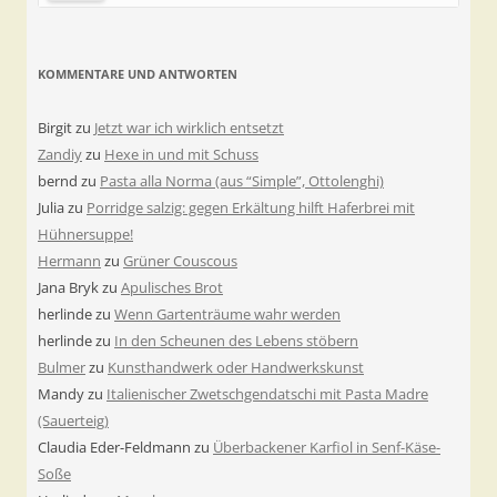
KOMMENTARE UND ANTWORTEN
Birgit
zu
Jetzt war ich wirklich entsetzt
Zandiy
zu
Hexe in und mit Schuss
bernd
zu
Pasta alla Norma (aus “Simple”, Ottolenghi)
Julia
zu
Porridge salzig: gegen Erkältung hilft Haferbrei mit
Hühnersuppe!
Hermann
zu
Grüner Couscous
Jana Bryk
zu
Apulisches Brot
herlinde
zu
Wenn Gartenträume wahr werden
herlinde
zu
In den Scheunen des Lebens stöbern
Bulmer
zu
Kunsthandwerk oder Handwerkskunst
Mandy
zu
Italienischer Zwetschgendatschi mit Pasta Madre
(Sauerteig)
Claudia Eder-Feldmann
zu
Überbackener Karfiol in Senf-Käse-
Soße