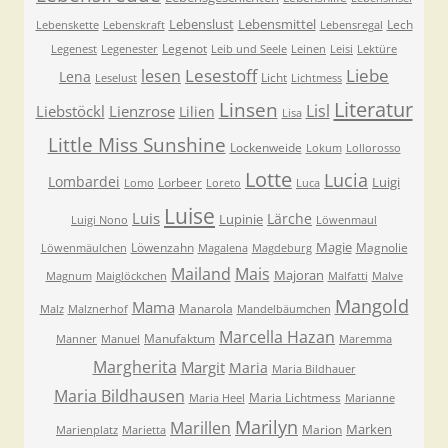
Lebenslust
Lebensmittel
Lech
Lebenskette
Lebenskraft
Lebensregal
Legenot
Legenest
Legenester
Leib und Seele
Leinen
Leisi
Lektüre
Lesestoff
Liebe
lesen
Lena
Licht
Leselust
Lichtmess
Literatur
Linsen
Lisl
Liebstöckl
Lienzrose
Lilien
Lisa
Little Miss Sunshine
Lockenweide
Lokum
Lollorosso
Lotte
Lucia
Lombardei
Luigi
Lorbeer
Lomo
Loreto
Luca
Luise
Luis
Lärche
Lupinie
Luigi Nono
Löwenmaul
Magie
Löwenzahn
Magnolie
Löwenmäulchen
Magalena
Magdeburg
Mailand
Mais
Majoran
Magnum
Maiglöckchen
Malfatti
Malve
Mangold
Mama
Manarola
Malz
Malznerhof
Mandelbäumchen
Marcella Hazan
Manufaktum
Manner
Manuel
Maremma
Margherita
Margit
Maria
Maria Bildhauer
Maria Bildhausen
Maria Lichtmess
Maria Heel
Marianne
Marilyn
Marillen
Marken
Marion
Marienplatz
Marietta