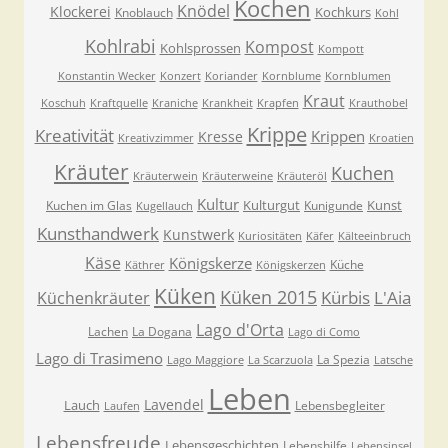
Kochen
Knödel
Klockerei
Kochkurs
Knoblauch
Kohl
Kohlrabi
Kompost
Kohlsprossen
Kompott
Konstantin Wecker
Konzert
Koriander
Kornblume
Kornblumen
Kraut
Koschuh
Kraftquelle
Kraniche
Krankheit
Krapfen
Krauthobel
Krippe
Kreativität
Krippen
Kresse
Kreativzimmer
Kroatien
Kräuter
Kuchen
Kräuterwein
Kräuterweine
Kräuteröl
Kultur
Kulturgut
Kunst
Kuchen im Glas
Kunigunde
Kugellauch
Kunsthandwerk
Kunstwerk
Kuriositäten
Käfer
Kälteeinbruch
Käse
Königskerze
Küche
Käthrer
Königskerzen
Küken
Küken 2015
Kürbis
L'Aia
Küchenkräuter
Lago d'Orta
Lachen
La Dogana
Lago di Como
Lago di Trasimeno
La Spezia
Lago Maggiore
La Scarzuola
Latsche
Leben
Lavendel
Lauch
Lebensbegleiter
Laufen
Lebensfreude
Lebensgeschichten
Lebenshilfe
Lebensinsel