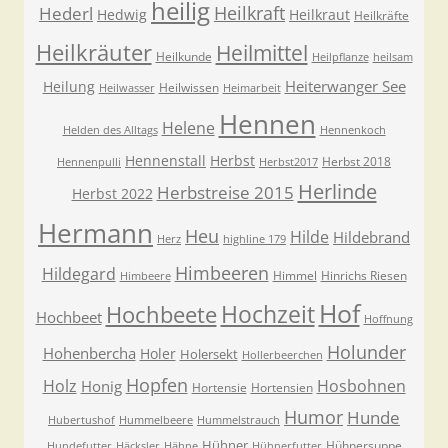
heilig
Heilkraft
Hederl
Hedwig
Heilkraut
Heilkräfte
Heilkräuter
Heilmittel
Heilkunde
Heilpflanze
heilsam
Heiterwanger See
Heilung
Heilwissen
Heilwasser
Heimarbeit
Hennen
Helene
Helden des Alltags
Hennenkoch
Hennenstall
Herbst
Herbst 2018
Hennenpulli
Herbst2017
Herlinde
Herbstreise 2015
Herbst 2022
Hermann
Heu
Hilde
Hildebrand
Herz
highline 179
Himbeeren
Hildegard
Himmel
Hinrichs Riesen
Himbeere
Hof
Hochzeit
Hochbeete
Hochbeet
Hoffnung
Holunder
Hohenbercha
Holer
Holersekt
Hollerbeerchen
Hopfen
Holz
Hosbohnen
Honig
Hortensie
Hortensien
Humor
Hunde
Hubertushof
Hummelbeere
Hummelstrauch
Hühner
Hühnersuppe
Hundefutter
Häcksler
Hähne
Hühnerfutter