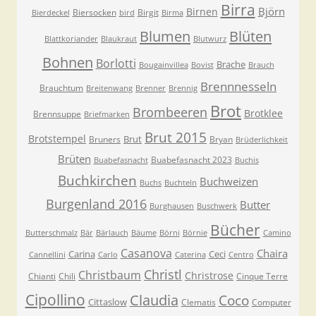
Birra
Björn
Birnen
Biersocken
Birgit
Bierdeckel
bird
Birma
Blumen
Blüten
Blattkoriander
Blaukraut
Blutwurz
Bohnen
Borlotti
Brache
Bougainvillea
Bovist
Brauch
Brennnesseln
Brauchtum
Breitenwang
Brenner
Brennig
Brot
Brombeeren
Brotklee
Brennsuppe
Briefmarken
Brut 2015
Brotstempel
Brut
Bruners
Bryan
Brüderlichkeit
Brüten
Buabefasnacht 2023
Buabefasnacht
Buchis
Buchkirchen
Buchweizen
Buchs
Buchteln
Burgenland 2016
Butter
Burghausen
Buschwerk
Bücher
Butterschmalz
Bär
Bärlauch
Bäume
Börni
Börnie
Camino
Casanova
Chaira
Carina
Ceci
Cannellini
Carlo
Caterina
Centro
Christl
Christbaum
Christrose
Chianti
Chili
Cinque Terre
Cipollino
Claudia
Coco
Cittaslow
Clematis
Computer