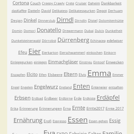
Cortona
Couch
Dankbarkeit
Creepy Crawly
Crete
Cruiser
Daheim
Datteln
David
Depot
dasKaffee
Delikatess
Delikatessgurken
Derhuam
Dirndl
Dinkel
Design
Distel
Dinnerclub
Dirndln
Dolomitenhütte
Donatello
Domin
Domori
Drewermann
Dubai
Dulcis
Dunkelheit
Dürrenberg
edelwiser
Dunkelsteinerwald
Dörrobst
Echinacea
Eier
Efeu
Eierkarton
Eierschwammerl
einkochen
Einkorn
Einmachgläser
Einwecken
Einlegegurken
einlegen
Einstreu
Eintopf
Emma
Eltern
Elcito
Elsbeere
Elvis
Eiszapfen
Elfen
Emmer
Enten
Engelwurz
Enteneier
Engel
Engelen
England
entsaften
Erdäpfel
Erbsen
Erdbeer
Erde
Erdbad
Erdbirne
Erdkiste
Ernte
Ernte2017
Erinnerung
Erinnerungen
Erna
Ernte 2017
Erika
Essen
Ernährung
Essig
Erpfi
Espresso
Essen gehen
Eva
Familie
Fabrizio
Falter
EXPO