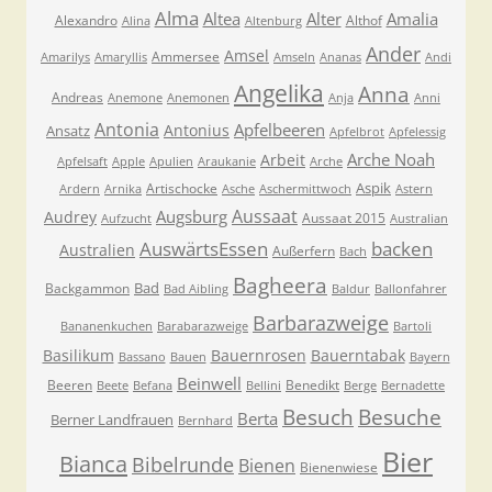
Alma
Altea
Alter
Amalia
Alexandro
Althof
Alina
Altenburg
Ander
Amsel
Ammersee
Amarilys
Amaryllis
Amseln
Ananas
Andi
Angelika
Anna
Andreas
Anemone
Anemonen
Anja
Anni
Antonia
Apfelbeeren
Antonius
Ansatz
Apfelbrot
Apfelessig
Arche Noah
Arbeit
Apfelsaft
Apple
Apulien
Araukanie
Arche
Aspik
Artischocke
Ardern
Arnika
Asche
Aschermittwoch
Astern
Aussaat
Augsburg
Audrey
Aussaat 2015
Aufzucht
Australian
AuswärtsEssen
backen
Australien
Außerfern
Bach
Bagheera
Bad
Backgammon
Bad Aibling
Baldur
Ballonfahrer
Barbarazweige
Bananenkuchen
Barabarazweige
Bartoli
Basilikum
Bauernrosen
Bauerntabak
Bassano
Bauen
Bayern
Beinwell
Beeren
Benedikt
Beete
Befana
Bellini
Berge
Bernadette
Besuche
Besuch
Berta
Berner Landfrauen
Bernhard
Bier
Bianca
Bibelrunde
Bienen
Bienenwiese