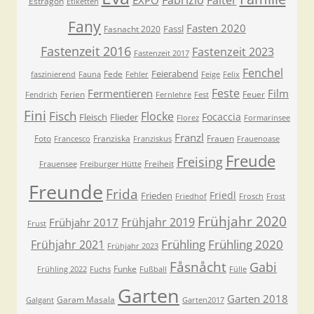
Estragon
Etiketten
Fany
Fasten 2020
Fassl
Fasnacht 2020
Fastenzeit 2016
Fastenzeit 2023
Fastenzeit 2017
Fenchel
Feierabend
Fede
faszinierend
Fauna
Fehler
Feige
Felix
Feste
Fermentieren
Film
Ferien
Feuer
Fendrich
Fernlehre
Fest
Fini
Fisch
Flocke
Focaccia
Fleisch
Flieder
Florez
Formarinsee
Franzl
Foto
Franziska
Frauen
Francesco
Franziskus
Frauenoase
Freude
Freising
Freiheit
Frauensee
Freiburger Hütte
Freunde
Frida
Friedl
Frieden
Friedhof
Frosch
Frost
Frühjahr 2020
Frühjahr 2019
Frühjahr 2017
Frust
Frühling
Frühling 2020
Frühjahr 2021
Frühjahr 2023
Fåsnåcht
Gabi
Funke
Frühling 2022
Fuchs
Fußball
Fülle
Garten
Garten 2018
Garam Masala
Galgant
Garten2017