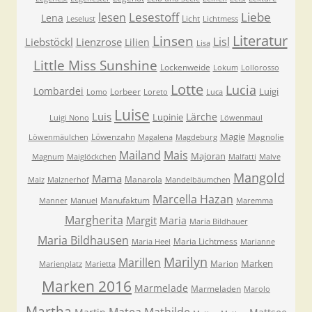
Lesestoff
Liebe
lesen
Lena
Licht
Leselust
Lichtmess
Literatur
Linsen
Lisl
Liebstöckl
Lienzrose
Lilien
Lisa
Little Miss Sunshine
Lockenweide
Lokum
Lollorosso
Lotte
Lucia
Lombardei
Luigi
Lorbeer
Lomo
Loreto
Luca
Luise
Luis
Lärche
Lupinie
Luigi Nono
Löwenmaul
Magie
Löwenzahn
Magnolie
Löwenmäulchen
Magalena
Magdeburg
Mailand
Mais
Majoran
Magnum
Maiglöckchen
Malfatti
Malve
Mangold
Mama
Manarola
Malz
Malznerhof
Mandelbäumchen
Marcella Hazan
Manufaktum
Manner
Manuel
Maremma
Margherita
Margit
Maria
Maria Bildhauer
Maria Bildhausen
Maria Lichtmess
Maria Heel
Marianne
Marilyn
Marillen
Marken
Marion
Marienplatz
Marietta
Marken 2016
Marmelade
Marmeladen
Marolo
Martha
Matea
Mathilde