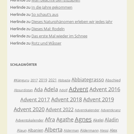
Herlinde
zu
In die Jahre gekommen
Herlinde
zu
So schaut’s aus
Herlinde
zu
Dieses Naturphänomen erleben wir jedes Jahr
Herlinde
zu
Dieses Mal: Rodeln
Herlinde
zu
Das erste Mal wieder im Schnee
Herlinde
zu
Rotz und Wåsser
SCHLAGWÖRTER
Abbiategrasso
2019
2021
Abschied
#Känguru
2017
Abbazia
Advent
Adela
Advent 2016
Ada
Absurdistan
Adolf
Advent 2018
Advent 2019
Advent 2017
Advent 2020
Advent 2022
Adventkalender
Adventkranz
Agnes
Afra
Agathe
Aladin
Akelei
Adventskalender
Alberta
Albanien
Alex
Alaun
Aldermann
Alderman
Alessi