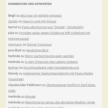
KOMMENTARE UND ANTWORTEN
Birgit
zu
Jetzt war ich wirklich entsetzt
Zandiy
zu
Hexe in und mit Schuss
bernd
zu
Pasta alla Norma (aus “Simple”, Ottolenghi)
Julia
zu
Porridge salzig: gegen Erkältung hilft Haferbrei mit
Hühnersuppe!
Hermann
zu
Grüner Couscous
Jana Bryk
zu
Apulisches Brot
herlinde
zu
Wenn Gartenträume wahr werden
herlinde
zu
In den Scheunen des Lebens stöbern
Bulmer
zu
Kunsthandwerk oder Handwerkskunst
Mandy
zu
Italienischer Zwetschgendatschi mit Pasta Madre
(Sauerteig)
Claudia Eder-Feldmann
zu
Überbackener Karfiol in Senf-Käse-
Soße
Herlinde
zu
Morele
Herlinde
zu
Manchmal ist genau das die beste Medizin: Smile
Herlinde
zu
Man beachte den Eiszapfen