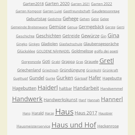
Garten 2020
Garten2018
Garten 2022
Garten 2021
Gaudetesonntag
Garten Kompost
Garten Luigi
Gastfreundschaft
Gehege
Geburtstag
Gedichte
Gehen
Geist
Gelee
Gemüse
Germgebäck
Gemeinde Breitenwang
Genua
Gerste
Gerti
Gina
Geschichten
Gewürze
Getreide
Geschichte
Gin
Gladiolen
Glaubensgespräche
Gingko
Ginkgo
Glasfachschule
Goldmelisse
Glücksklee
golfo dei poeti
GOLDENE NÄHNADEL
Gretl
Goti
Grappa
Grauele
Gorgonzola
Grabl
Gras
Griechenland
Gründüngung
Griechisch
Grünkohl
Grünkraft
Gurken
Hafer
Gundel
Hagebutte
Gärtopf
Guglhupf
Gurke
Haiderl
Handarbeit
Hagebutten
haltbar
Handsemmel
Handwerk
Hannerl
Handwerkskunst
Hanf
Hannah
Haus
Haus 2017
Harald
Hans
Harze
Hausbier
Haus und Hof
Heckenrose
Hausmeisterservice