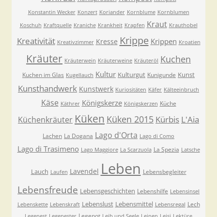
Konstantin Wecker
Konzert
Koriander
Kornblume
Kornblumen
Kraut
Koschuh
Kraftquelle
Kraniche
Krankheit
Krapfen
Krauthobel
Krippe
Kreativität
Krippen
Kresse
Kreativzimmer
Kroatien
Kräuter
Kuchen
Kräuterwein
Kräuterweine
Kräuteröl
Kultur
Kulturgut
Kunst
Kuchen im Glas
Kunigunde
Kugellauch
Kunsthandwerk
Kunstwerk
Kuriositäten
Käfer
Kälteeinbruch
Käse
Königskerze
Küche
Käthrer
Königskerzen
Küken
Küken 2015
Kürbis
L'Aia
Küchenkräuter
Lago d'Orta
Lachen
La Dogana
Lago di Como
Lago di Trasimeno
La Spezia
Lago Maggiore
La Scarzuola
Latsche
Leben
Lavendel
Lauch
Lebensbegleiter
Laufen
Lebensfreude
Lebensgeschichten
Lebenshilfe
Lebensinsel
Lebenslust
Lebensmittel
Lech
Lebenskette
Lebenskraft
Lebensregal
Legenot
Legenest
Legenester
Leib und Seele
Leinen
Leisi
Lektüre