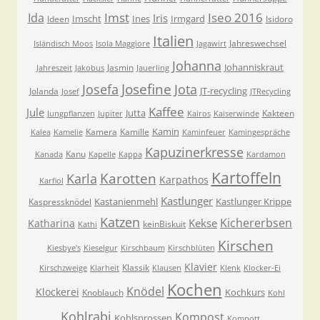
Imst
Iseo 2016
Ida
Iris
Imscht
Ines
Irmgard
Ideen
Isidoro
Italien
Jahreswechsel
Isländisch Moos
Isola Maggiore
Jagawirt
Johanna
Johanniskraut
Jasmin
Jahreszeit
Jakobus
Jauerling
Josefa
Josefine
Jota
JT-recycling
Jolanda
Josef
JTRecycling
Kaffee
Jule
Jutta
Kakteen
Jungpflanzen
Jupiter
Kairos
Kaiserwinde
Kamin
Kamera
Kamille
Kalea
Kamelie
Kaminfeuer
Kamingespräche
Kapuzinerkresse
Kanu
Kanada
Kapelle
Kappa
Kardamon
Kartoffeln
Karla
Karotten
Karpathos
Karfiol
Kastlunger
Kastanienmehl
Kastlunger Krippe
Kaspressknödel
Katzen
Kichererbsen
Kekse
Katharina
keinBiskuit
Kathi
Kirschen
Kiesbye's
Kieselgur
Kirschbaum
Kirschblüten
Klavier
Klassik
Kirschzweige
Klarheit
Klausen
Klenk
Klocker-Ei
Kochen
Knödel
Klockerei
Kochkurs
Knoblauch
Kohl
Kohlrabi
Kompost
Kohlsprossen
Kompott