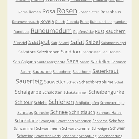
Rosen
Rosa
Rosenhaus
Romeo
Roma
Rosenblätter
Roveja
Ruhe
Rosenweihrauch
Ruach
Ruccola
Ruhe und Langsamkeit
Rundumadum
Rust
Räuchern
Rundbeet
Rupfensäcke
Saatgut
Salat
Salbei
Rübstiel
Saft
Salami
Salomonssiegel
Sanddorn
Salvatore
Salzzitronen
Sandkisten
San Donato
Sara
Sardellen
San Galgano
Santa Margherita
Sarah
Sardinen
Sauerkraut
Saubohne
Saturn
Saubohnen
Sauerhonig
Sauerteig
Sauwetter
Schachbrettblume
Schach
Schaf
Scheibengurke
Schafgarbe
Schalotten
Schatzkammer
Schlehen
Schitour
Schlehe
Schlipfkrapfen
Schmetterlinge
Schnee
Schnittlauch
Schnaps
Schnute Hanni
Schnecke
Schokolade
Schrems
Schriften
Schongau
Schottland
Schreiben
Schwein
Schwammerln
Schwarzkümmel
Schwammerl
Schweigen
Schweine
Schwester Doris
Schönheit
Schöpfung
Seelennahrung