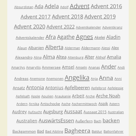
Advent
Adela
Advent 2016
Ada
Absurdistan
Adolf
Advent 2018
Advent 2019
Advent 2017
Advent 2020
Advent 2022
Adventkalender
Adventkranz
Agnes
Afra
Agathe
Aladin
Akelei
Adventskalender
Alberta
Albanien
Alex
Alaun
Aldermann
Alderman
Alessi
Alma
Altea
Alter
Amalia
Alexandro
Althof
Alina
Altenburg
Ander
Amsel
Ammersee
Amarilys
Amaryllis
Amseln
Ananas
Andi
Angelika
Anna
Andreas
Anemone
Anemonen
Anja
Anni
Antonia
Apfelbeeren
Antonius
Ansatz
Apfelbrot
Apfelessig
Arche Noah
Arbeit
Apfelsaft
Apple
Apulien
Araukanie
Arche
Aspik
Artischocke
Ardern
Arnika
Asche
Aschermittwoch
Astern
Aussaat
Augsburg
Audrey
Aussaat 2015
Aufzucht
Australian
AuswärtsEssen
backen
Australien
Außerfern
Bach
Bagheera
Bad
Backgammon
Bad Aibling
Baldur
Ballonfahrer