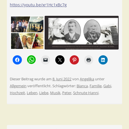
https://youtu.be/xr1Hc1xBc7g
Dieser Beitrag wurde am
8. Juni 2022
von
Angelika
unter
Allgemein
veröffentlicht. Schlagwörter:
Bianca
,
Familie
,
Gabi
,
Hochzeit
,
Leben
,
Liebe
,
Musik
,
Peter
,
Schnute Hanni
.