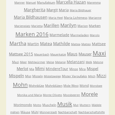
Marcella Hazan
Manufaktum
Manner
Manuel
Maremma
Margherita
Margit
Maria
Maria Bildhauer
Maria Bildhausen
Maria Lichtmess
Maria Heel
Marianne
Marilyn
Marillen
Marken
Marion
Marienplatz
Marietta
Marken 2016
Marmelade
Marmeladen
Marolo
Martha
Matea
Mathilde
Martin
Mattsee
Mattea
Matteo
Maxi
Maus
Mattsee 2015
Mauser
Mauerbach
Mauerkatze
Melanzani
Mazi
Meer
Mehlwürmer
Meise
Melanie
Melk
Melone
Mimi
Merlot
Mispel
MindereTour
Minze
Mira
Mia
Mispeln
Mizzi
Mist
Misteln
Mister Varoufakis
Mistelzweige
Mitch
Mohn
Mond
Mohnblüte
Mohnblüten
Mole West
Mondsee
Morele
Monika und Maria
Monte Oliveto
Moosbeeren
Musik
Morimondo
Muscheln
Motto
Mut
Muttern
Mädele
Mäuse
Mühl
mähen
Münnerstadt
Nachbarschaft
Nachbarschaftshilfe