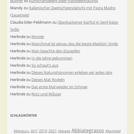
Bulmer
zu
Kunsthandwerk oder Handwerkskunst
Mandy
zu
Italienischer Zwetschgendatschi mit Pasta Madre
(Sauerteig)
Claudia Eder-Feldmann
zu
Überbackener Karfiol in Senf-Käse-
Soße
Herlinde
zu
Morele
Herlinde
zu
Manchmal ist genau das die beste Medizin: Smile
Herlinde
zu
Man beachte den Eiszapfen
Herlinde
zu
In die Jahre gekommen
Herlinde
zu
So schaut’s aus
Herlinde
zu
Dieses Naturphänomen erleben wir jedes Jahr
Herlinde
zu
Dieses Mal: Rodeln
Herlinde
zu
Das erste Mal wieder im Schnee
Herlinde
zu
Rotz und Wåsser
SCHLAGWÖRTER
Abbiategrasso
2019
2021
Abschied
#Känguru
2017
Abbazia