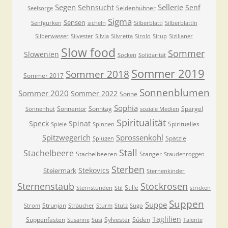
Segen
Sellerie
Sehnsucht
Senf
Seidenhühner
Seelsorge
Sigma
Sensen
Senfgurken
sicheln
Silberblattl
Silberblattln
Silberwasser
Silvester
Silvia
Silvretta
Sirolo
Sirup
Sizilianer
Slow food
Sommer
Slowenien
Socken
Solidarität
Sommer 2019
Sommer 2018
Sommer 2017
Sonnenblumen
Sommer 2020
Sommer 2022
Sonne
Sophia
Sonnentor
Sonntag
Spargel
Sonnenhut
soziale Medien
Spiritualität
Speck
Spinat
Spirituelles
Spiele
Spinnen
Spitzwegerich
Sprossenkohl
Spätzle
Splügen
Stall
Stachelbeere
Stachelbeeren
Stanger
Staudenroggen
Sterben
Stekovics
Steiermark
Sternenkinder
Sternenstaub
Stockrosen
Stille
Sternstunden
Stil
stricken
Suppen
Suppe
Strunjan
Strom
Sträucher
Sturm
Stutz
Sugo
Taglilien
Suppenfasten
Sylvester
Süden
Susanne
Susi
Talente