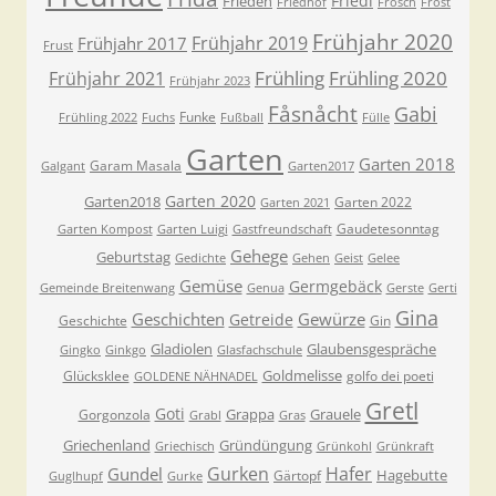
Friedl
Frieden
Friedhof
Frosch
Frost
Frühjahr 2020
Frühjahr 2019
Frühjahr 2017
Frust
Frühling
Frühling 2020
Frühjahr 2021
Frühjahr 2023
Fåsnåcht
Gabi
Funke
Frühling 2022
Fuchs
Fußball
Fülle
Garten
Garten 2018
Garam Masala
Galgant
Garten2017
Garten 2020
Garten2018
Garten 2022
Garten 2021
Gaudetesonntag
Garten Kompost
Garten Luigi
Gastfreundschaft
Gehege
Geburtstag
Gedichte
Gehen
Geist
Gelee
Gemüse
Germgebäck
Gemeinde Breitenwang
Genua
Gerste
Gerti
Gina
Geschichten
Gewürze
Getreide
Geschichte
Gin
Gladiolen
Glaubensgespräche
Gingko
Ginkgo
Glasfachschule
Goldmelisse
Glücksklee
golfo dei poeti
GOLDENE NÄHNADEL
Gretl
Goti
Grappa
Grauele
Gorgonzola
Grabl
Gras
Griechenland
Gründüngung
Griechisch
Grünkohl
Grünkraft
Gurken
Hafer
Gundel
Hagebutte
Gärtopf
Guglhupf
Gurke