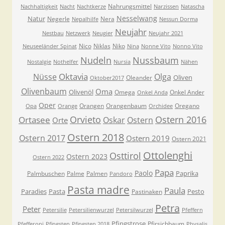
Nahrungsmittel
Nachhaltigkeit
Nacht
Nachtkerze
Narzissen
Natascha
Nesselwang
Natur
Negerle
Nera
Nepalhilfe
Nessun Dorma
Neujahr
Nestbau
Netzwerk
Neugier
Neujahr 2021
Nico
Niklas
Niko
Neuseeländer Spinat
Nina
Nonne Vito
Nonno Vito
Nudeln
Nussbaum
Nostalgie
Nothelfer
Nursia
Nähen
Oktavia
Nüsse
Olga
Oliven
Oleander
Oktober2017
Olivenbaum
Oma
Olivenöl
Omega
Onkel Ander
Onkel Anda
Oper
Orangen
Orangenbaum
Oregano
Opa
Orange
Orchidee
Orvieto
Ostern 2016
Ortasee
Oskar
Ostern
Orte
Ostern 2018
Ostern 2017
Ostern 2019
Ostern 2021
Ottolenghi
Osttirol
Ostern 2023
Ostern 2022
Papa
Paolo
Paprika
Palmbuschen
Palme
Palmen
Pandoro
Pasta madre
Paula
Paradies
Pasta
Pesto
Pastinaken
Petra
Peter
Petersilie
Petersilienwurzel
Petersilwurzel
Pfeffern
Pfingstrose
Pfirsichbaum
Pfefferoni
Pfingsten
Pfingsten 2018
Physalis