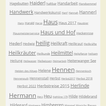
Haiderl
Handarbeit
Hagebutten
haltbar
Handsemmel
Handwerk
Hannerl
Handwerkskunst
Hanf
Hannah
Haus
Haus 2017
Harald
Hans
Harze
Hausbier
Haus und Hof
Heckenrose
Hausmeisterservice
heilig
Heilkraft
Hederl
Hedwig
Heilkraut
Heilkräfte
Heilkräuter
Heilmittel
Heilkunde
Heilpflanze
heilsam
Heiterwanger See
Heilung
Heilwissen
Heilwasser
Heimarbeit
Hennen
Helene
Helden des Alltags
Hennenkoch
Hennenstall
Herbst
Herbst 2018
Hennenpulli
Herbst2017
Herlinde
Herbstreise 2015
Herbst 2022
Hermann
Heu
Hilde
Hildebrand
Herz
highline 179
Himbeeren
Hildegard
Himmel
Hinrichs Riesen
Himbeere