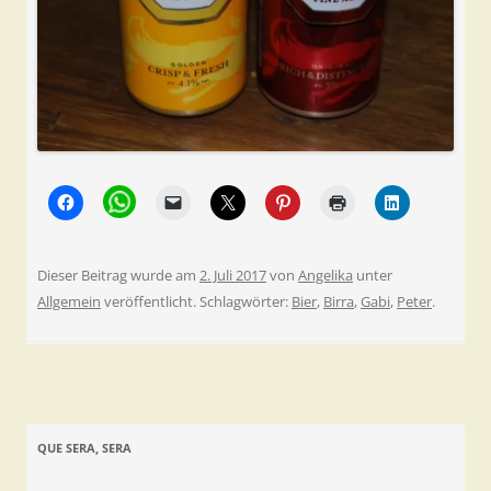
Dieser Beitrag wurde am
2. Juli 2017
von
Angelika
unter
Allgemein
veröffentlicht. Schlagwörter:
Bier
,
Birra
,
Gabi
,
Peter
.
QUE SERA, SERA