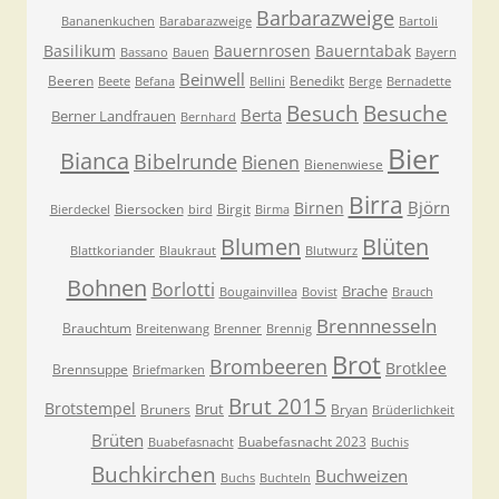
Barbarazweige
Bananenkuchen
Barabarazweige
Bartoli
Basilikum
Bauernrosen
Bauerntabak
Bassano
Bauen
Bayern
Beinwell
Beeren
Benedikt
Beete
Befana
Bellini
Berge
Bernadette
Besuche
Besuch
Berta
Berner Landfrauen
Bernhard
Bier
Bianca
Bibelrunde
Bienen
Bienenwiese
Birra
Björn
Birnen
Biersocken
Birgit
Bierdeckel
bird
Birma
Blumen
Blüten
Blattkoriander
Blaukraut
Blutwurz
Bohnen
Borlotti
Brache
Bougainvillea
Bovist
Brauch
Brennnesseln
Brauchtum
Breitenwang
Brenner
Brennig
Brot
Brombeeren
Brotklee
Brennsuppe
Briefmarken
Brut 2015
Brotstempel
Brut
Bruners
Bryan
Brüderlichkeit
Brüten
Buabefasnacht 2023
Buabefasnacht
Buchis
Buchkirchen
Buchweizen
Buchs
Buchteln