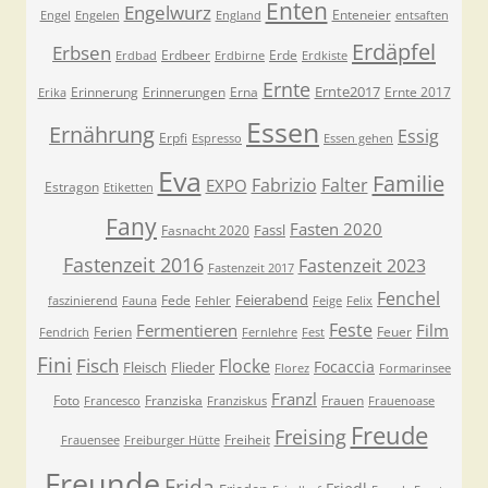
Enten
Engelwurz
Enteneier
Engel
Engelen
England
entsaften
Erdäpfel
Erbsen
Erdbeer
Erde
Erdbad
Erdbirne
Erdkiste
Ernte
Ernte2017
Erinnerung
Erinnerungen
Erna
Ernte 2017
Erika
Essen
Ernährung
Essig
Erpfi
Espresso
Essen gehen
Eva
Familie
Fabrizio
Falter
EXPO
Estragon
Etiketten
Fany
Fasten 2020
Fassl
Fasnacht 2020
Fastenzeit 2016
Fastenzeit 2023
Fastenzeit 2017
Fenchel
Feierabend
Fede
faszinierend
Fauna
Fehler
Feige
Felix
Feste
Fermentieren
Film
Ferien
Feuer
Fendrich
Fernlehre
Fest
Fini
Fisch
Flocke
Focaccia
Fleisch
Flieder
Florez
Formarinsee
Franzl
Foto
Franziska
Frauen
Francesco
Franziskus
Frauenoase
Freude
Freising
Freiheit
Frauensee
Freiburger Hütte
Freunde
Frida