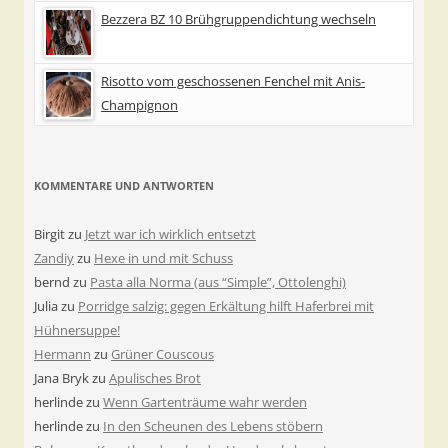
Bezzera BZ 10 Brühgruppendichtung wechseln
Risotto vom geschossenen Fenchel mit Anis-
Champignon
KOMMENTARE UND ANTWORTEN
Birgit
zu
Jetzt war ich wirklich entsetzt
Zandiy
zu
Hexe in und mit Schuss
bernd
zu
Pasta alla Norma (aus “Simple”, Ottolenghi)
Julia
zu
Porridge salzig: gegen Erkältung hilft Haferbrei mit
Hühnersuppe!
Hermann
zu
Grüner Couscous
Jana Bryk
zu
Apulisches Brot
herlinde
zu
Wenn Gartenträume wahr werden
herlinde
zu
In den Scheunen des Lebens stöbern