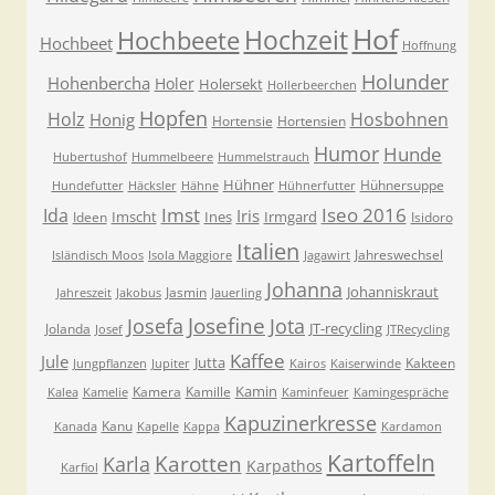
Hof
Hochzeit
Hochbeete
Hochbeet
Hoffnung
Holunder
Hohenbercha
Holer
Holersekt
Hollerbeerchen
Hopfen
Holz
Hosbohnen
Honig
Hortensie
Hortensien
Humor
Hunde
Hubertushof
Hummelbeere
Hummelstrauch
Hühner
Hühnersuppe
Hundefutter
Häcksler
Hähne
Hühnerfutter
Imst
Iseo 2016
Ida
Iris
Imscht
Ines
Irmgard
Ideen
Isidoro
Italien
Jahreswechsel
Isländisch Moos
Isola Maggiore
Jagawirt
Johanna
Johanniskraut
Jasmin
Jahreszeit
Jakobus
Jauerling
Josefa
Josefine
Jota
JT-recycling
Jolanda
Josef
JTRecycling
Kaffee
Jule
Jutta
Kakteen
Jungpflanzen
Jupiter
Kairos
Kaiserwinde
Kamin
Kamera
Kamille
Kalea
Kamelie
Kaminfeuer
Kamingespräche
Kapuzinerkresse
Kanu
Kanada
Kapelle
Kappa
Kardamon
Kartoffeln
Karla
Karotten
Karpathos
Karfiol