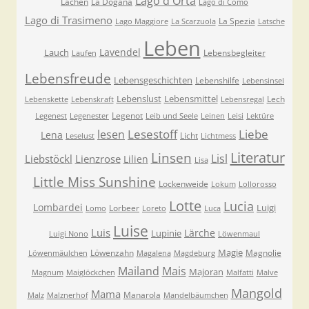
Lago d'Orta
Lachen
La Dogana
Lago di Como
Lago di Trasimeno
La Spezia
Lago Maggiore
La Scarzuola
Latsche
Leben
Lavendel
Lauch
Lebensbegleiter
Laufen
Lebensfreude
Lebensgeschichten
Lebenshilfe
Lebensinsel
Lebenslust
Lebensmittel
Lech
Lebenskette
Lebenskraft
Lebensregal
Legenot
Legenest
Legenester
Leib und Seele
Leinen
Leisi
Lektüre
Lesestoff
Liebe
lesen
Lena
Licht
Leselust
Lichtmess
Literatur
Linsen
Lisl
Liebstöckl
Lienzrose
Lilien
Lisa
Little Miss Sunshine
Lockenweide
Lokum
Lollorosso
Lotte
Lucia
Lombardei
Luigi
Lorbeer
Lomo
Loreto
Luca
Luise
Luis
Lärche
Lupinie
Luigi Nono
Löwenmaul
Magie
Löwenzahn
Magnolie
Löwenmäulchen
Magalena
Magdeburg
Mailand
Mais
Majoran
Magnum
Maiglöckchen
Malfatti
Malve
Mangold
Mama
Manarola
Malz
Malznerhof
Mandelbäumchen