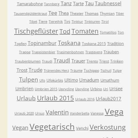
Tanz
Tau
Taubnessel
Tarte
Tamarabohne
Tannberg
Tee
Thea
Theater
Thomas
Thymian
Tausendgüldenkraut
Tiber
Tiere
Tini
Tibet
Tierethik
Tinktur
Tinkturen
Tirol
Tischgeflüster
Tomaten
Tod
Tomatillos
Ton
Toskana
Topinambur
Tradition
Topfen
Toskana 2015
Trauben
Trappe
Trappistenbier
Trasimenbohnen
Trastevere
Traudl
Trauer
Trento
Triest
Trinken
Traubenblumen
Traudi
Trude
Trost
Tschippo
Tränendes Herz
Träume
Tschuli
Tulpe
Tulpen
Umadum
Ultimo
Umathum
Ufokürbis
Ufo
Umbrien
Urisee
Urbino
Umbrien 2015
Upcycling
Upcyling
Uri
Urlaub 2015
Urlaub
Urlaub2017
Urlaub 2016
Vega
Valentin
Urlaub 2020
Ursus
Vanderbella
Vanessa
Vegetarisch
Verkostung
Vegan
Venchi