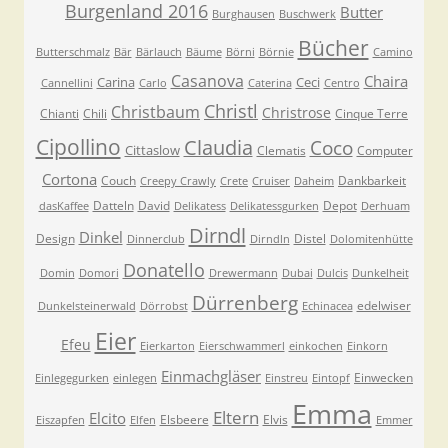
Burgenland 2016
Butter
Burghausen
Buschwerk
Bücher
Butterschmalz
Bär
Bärlauch
Bäume
Börni
Börnie
Camino
Casanova
Chaira
Carina
Ceci
Cannellini
Carlo
Caterina
Centro
Christl
Christbaum
Christrose
Chianti
Chili
Cinque Terre
Cipollino
Claudia
Coco
Cittaslow
Clematis
Computer
Cortona
Couch
Dankbarkeit
Creepy Crawly
Crete
Cruiser
Daheim
Datteln
David
Depot
dasKaffee
Delikatess
Delikatessgurken
Derhuam
Dirndl
Dinkel
Design
Distel
Dinnerclub
Dirndln
Dolomitenhütte
Donatello
Domin
Domori
Drewermann
Dubai
Dulcis
Dunkelheit
Dürrenberg
edelwiser
Dunkelsteinerwald
Dörrobst
Echinacea
Eier
Efeu
Eierkarton
Eierschwammerl
einkochen
Einkorn
Einmachgläser
Einwecken
Einlegegurken
einlegen
Einstreu
Eintopf
Emma
Eltern
Elcito
Elsbeere
Elvis
Eiszapfen
Elfen
Emmer