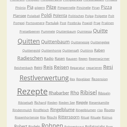
Pilze
Pia
Pizza
Phönix
pilgern
Pimpernelle
Pincinelle
Piran
Poldi
Polenta
Plansee
Polaiball
Politisches
Polpa
Polpette
Polt
Portulak
Pompei
Portovenere
Post
Postbräu
Powidl
Prag
Pralinen
Quitte
Preiselbeeren
Pummele
Qiuttenbaum
Quintessa
Quitten
Quittenbaum
Quittenessig
Quittengelee
Raben
Quittengold
Quittenhonig
Quittensaft
Quittinis
Radieschen
Radio
Rasen
Raupen
Regen
Regenwürmer
Resi
Reis
Reisen
Reini
Reichenbach
Reparatur
reparieren
Restlverwertung
Rezension
Rex
Rexgläser
Rezepte
Ribisel
Rho
Rhabarber
Ribiseln
Riegele
Richard
Ribiselsaft
Rieden
Rieden See
Riesenkamille
Ringelblume
Risotto
Rindenmulch
Rindfleisch
Ringelblumen
riso
Rittersporn
Ritschi
Rispenhortensie
Rita
Ritual
Rituale
Rizinus
Rohnen
Robert
Rodeln
Rollatorjahr
Rohnenkraut
Rom