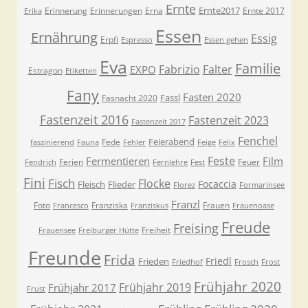
Ernte
Ernte2017
Erinnerung
Erinnerungen
Erna
Ernte 2017
Erika
Essen
Ernährung
Essig
Erpfi
Espresso
Essen gehen
Eva
Familie
Fabrizio
Falter
EXPO
Estragon
Etiketten
Fany
Fasten 2020
Fassl
Fasnacht 2020
Fastenzeit 2016
Fastenzeit 2023
Fastenzeit 2017
Fenchel
Feierabend
Fede
faszinierend
Fauna
Fehler
Feige
Felix
Feste
Fermentieren
Film
Ferien
Feuer
Fendrich
Fernlehre
Fest
Fini
Fisch
Flocke
Focaccia
Fleisch
Flieder
Florez
Formarinsee
Franzl
Foto
Franziska
Frauen
Francesco
Franziskus
Frauenoase
Freude
Freising
Freiheit
Frauensee
Freiburger Hütte
Freunde
Frida
Friedl
Frieden
Friedhof
Frosch
Frost
Frühjahr 2020
Frühjahr 2019
Frühjahr 2017
Frust