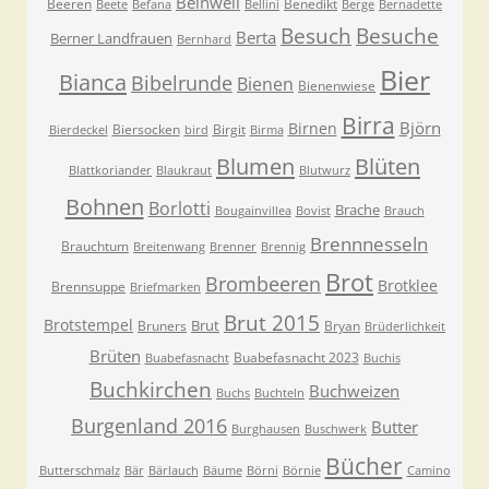
Beinwell
Beeren
Benedikt
Beete
Befana
Bellini
Berge
Bernadette
Besuche
Besuch
Berta
Berner Landfrauen
Bernhard
Bier
Bianca
Bibelrunde
Bienen
Bienenwiese
Birra
Björn
Birnen
Biersocken
Birgit
Bierdeckel
bird
Birma
Blumen
Blüten
Blattkoriander
Blaukraut
Blutwurz
Bohnen
Borlotti
Brache
Bougainvillea
Bovist
Brauch
Brennnesseln
Brauchtum
Breitenwang
Brenner
Brennig
Brot
Brombeeren
Brotklee
Brennsuppe
Briefmarken
Brut 2015
Brotstempel
Brut
Bruners
Bryan
Brüderlichkeit
Brüten
Buabefasnacht 2023
Buabefasnacht
Buchis
Buchkirchen
Buchweizen
Buchs
Buchteln
Burgenland 2016
Butter
Burghausen
Buschwerk
Bücher
Butterschmalz
Bär
Bärlauch
Bäume
Börni
Börnie
Camino