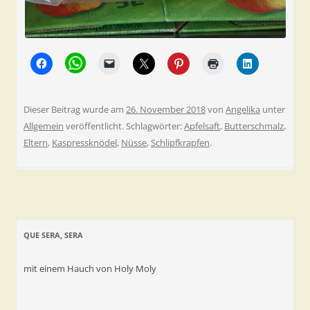
Dieser Beitrag wurde am
26. November 2018
von
Angelika
unter
Allgemein
veröffentlicht. Schlagwörter:
Apfelsaft
,
Butterschmalz
,
Eltern
,
Kaspressknödel
,
Nüsse
,
Schlipfkrapfen
.
QUE SERA, SERA
mit einem Hauch von Holy Moly