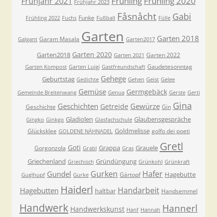
Frühling
Frühling 2020
Frühjahr 2021
Frühjahr 2023
Fåsnåcht
Gabi
Funke
Frühling 2022
Fuchs
Fußball
Fülle
Garten
Garten 2018
Garam Masala
Galgant
Garten2017
Garten 2020
Garten2018
Garten 2022
Garten 2021
Gaudetesonntag
Garten Kompost
Garten Luigi
Gastfreundschaft
Gehege
Geburtstag
Gedichte
Gehen
Geist
Gelee
Gemüse
Germgebäck
Gemeinde Breitenwang
Genua
Gerste
Gerti
Gina
Geschichten
Gewürze
Getreide
Geschichte
Gin
Gladiolen
Glaubensgespräche
Gingko
Ginkgo
Glasfachschule
Goldmelisse
Glücksklee
golfo dei poeti
GOLDENE NÄHNADEL
Gretl
Goti
Grappa
Grauele
Gorgonzola
Grabl
Gras
Griechenland
Gründüngung
Griechisch
Grünkohl
Grünkraft
Gurken
Hafer
Gundel
Hagebutte
Gärtopf
Guglhupf
Gurke
Haiderl
Handarbeit
Hagebutten
haltbar
Handsemmel
Handwerk
Hannerl
Handwerkskunst
Hanf
Hannah