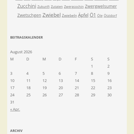
Zucchini
Zwergwelsumer
Zukunft
Zutaten
Zwergcochin
Zwiebel
Ö1
Äpfel
Zwetschgen
Zwiebeln
Öle
Ötzidorf
BEITRAGSKALENDER
August 2026
M
D
M
D
F
S
S
1
2
3
4
5
6
7
8
9
10
11
12
13
14
15
16
17
18
19
20
21
22
23
24
25
26
27
28
29
30
31
« Apr.
ARCHIV