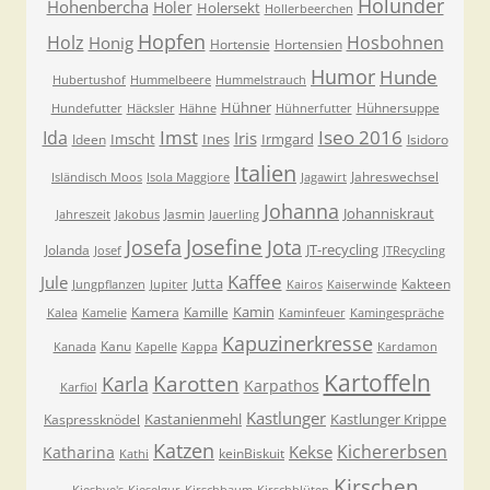
Holunder
Hohenbercha
Holer
Holersekt
Hollerbeerchen
Hopfen
Holz
Hosbohnen
Honig
Hortensie
Hortensien
Humor
Hunde
Hubertushof
Hummelbeere
Hummelstrauch
Hühner
Hühnersuppe
Hundefutter
Häcksler
Hähne
Hühnerfutter
Imst
Iseo 2016
Ida
Iris
Imscht
Ines
Irmgard
Ideen
Isidoro
Italien
Jahreswechsel
Isländisch Moos
Isola Maggiore
Jagawirt
Johanna
Johanniskraut
Jasmin
Jahreszeit
Jakobus
Jauerling
Josefa
Josefine
Jota
JT-recycling
Jolanda
Josef
JTRecycling
Kaffee
Jule
Jutta
Kakteen
Jungpflanzen
Jupiter
Kairos
Kaiserwinde
Kamin
Kamera
Kamille
Kalea
Kamelie
Kaminfeuer
Kamingespräche
Kapuzinerkresse
Kanu
Kanada
Kapelle
Kappa
Kardamon
Kartoffeln
Karla
Karotten
Karpathos
Karfiol
Kastlunger
Kastanienmehl
Kastlunger Krippe
Kaspressknödel
Katzen
Kichererbsen
Kekse
Katharina
keinBiskuit
Kathi
Kirschen