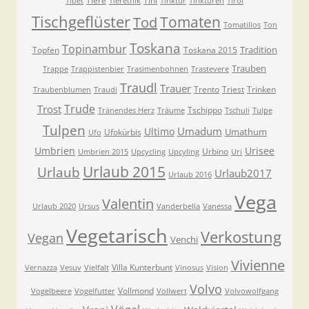
Tiere
Tini
Tibet
Tierethik
Tinktur
Tinkturen
Tirol
Tischgeflüster
Tomaten
Tod
Tomatillos
Ton
Toskana
Topinambur
Tradition
Topfen
Toskana 2015
Trauben
Trappe
Trappistenbier
Trasimenbohnen
Trastevere
Traudl
Trauer
Trento
Triest
Trinken
Traubenblumen
Traudi
Trude
Trost
Tschippo
Tränendes Herz
Träume
Tschuli
Tulpe
Tulpen
Umadum
Ultimo
Umathum
Ufokürbis
Ufo
Umbrien
Urisee
Urbino
Umbrien 2015
Upcycling
Upcyling
Uri
Urlaub 2015
Urlaub
Urlaub2017
Urlaub 2016
Vega
Valentin
Urlaub 2020
Ursus
Vanderbella
Vanessa
Vegetarisch
Verkostung
Vegan
Venchi
Vivienne
Villa Kunterbunt
Vernazza
Vesuv
Vielfalt
Vinosus
Vision
Volvo
Vollmond
Vogelbeere
Vogelfutter
Vollwert
Volvowolfgang