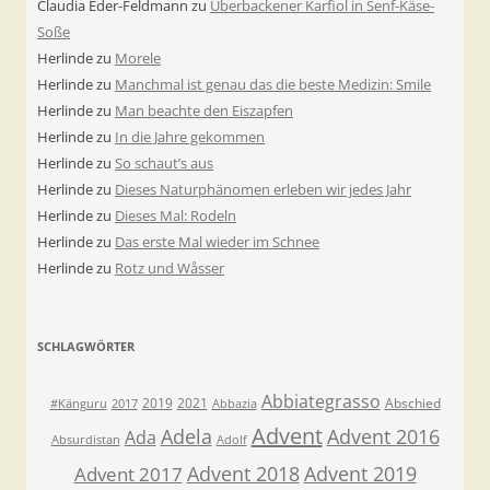
Claudia Eder-Feldmann
zu
Überbackener Karfiol in Senf-Käse-
Soße
Herlinde
zu
Morele
Herlinde
zu
Manchmal ist genau das die beste Medizin: Smile
Herlinde
zu
Man beachte den Eiszapfen
Herlinde
zu
In die Jahre gekommen
Herlinde
zu
So schaut’s aus
Herlinde
zu
Dieses Naturphänomen erleben wir jedes Jahr
Herlinde
zu
Dieses Mal: Rodeln
Herlinde
zu
Das erste Mal wieder im Schnee
Herlinde
zu
Rotz und Wåsser
SCHLAGWÖRTER
Abbiategrasso
2019
2021
Abschied
#Känguru
2017
Abbazia
Advent
Adela
Advent 2016
Ada
Absurdistan
Adolf
Advent 2018
Advent 2019
Advent 2017