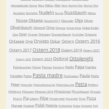
Nico
Niklas
Niko
Neuseeländer Spinat
Nina
Nonne Vito
Nonno Vito
Nudeln
Nussbaum
Nostalgie
Nothelfer
Nursia
Nähen
Oktavia
Nüsse
Olga
Oliven
Oleander
Oktober2017
Olivenbaum
Oma
Olivenöl
Omega
Onkel Ander
Onkel Anda
Oper
Orangen
Orangenbaum
Oregano
Opa
Orange
Orchidee
Orvieto
Ostern 2016
Ortasee
Oskar
Ostern
Orte
Ostern 2018
Ostern 2017
Ostern 2019
Ostern 2021
Ottolenghi
Osttirol
Ostern 2023
Ostern 2022
Papa
Paolo
Paprika
Palmbuschen
Palme
Palmen
Pandoro
Pasta madre
Paula
Paradies
Pasta
Pesto
Pastinaken
Petra
Peter
Petersilie
Petersilienwurzel
Petersilwurzel
Pfeffern
Pfingstrose
Pfirsichbaum
Pfefferoni
Pfingsten
Pfingsten 2018
Physalis
Pilze
Pia
Pizza
Phönix
pilgern
Pimpernelle
Pincinelle
Piran
Poldi
Polenta
Plansee
Polaiball
Politisches
Polpa
Polpette
Polt