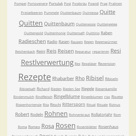
Portulak
Pompei
Portovenere
Post
Postbräu
Powidl
Prag
Pralinen
Quitte
Preiselbeeren
Pummele
Qiuttenbaum
Quintessa
Quitten
Quittenbaum
Quittenessig
Quittengelee
Raben
Quittengold
Quittenhonig
Quittensaft
Quittinis
Radieschen
Radio
Rasen
Raupen
Regen
Regenwürmer
Resi
Reis
Reisen
Reini
Reichenbach
Reparatur
reparieren
Restlverwertung
Rezension
Rex
Rexgläser
Rezepte
Ribisel
Rho
Rhabarber
Ribiseln
Riegele
Richard
Ribiselsaft
Rieden
Rieden See
Riesenkamille
Ringelblume
Risotto
Rindenmulch
Rindfleisch
Ringelblumen
riso
Rittersporn
Ritschi
Rispenhortensie
Rita
Ritual
Rituale
Rizinus
Rohnen
Robert
Rodeln
Rollatorjahr
Rohnenkraut
Rom
Rosen
Rosa
Rosenhaus
Romeo
Roma
Rosenblätter
Roveja