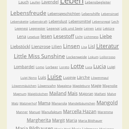
Leben
Lavendel
Lauch
Lebensbegleiter
Laufen
Lebensfreude
Lebensgeschichten
Lebenshilfe
Lebensinsel
Lebenslust
Lebensmittel
Lech
Lebenskette
Lebenskraft
Lebensregal
Legenot
Legenest
Legenester
Leib und Seele
Leinen
Leisi
Lektüre
Lesestoff
Liebe
lesen
Lena
Licht
Leselust
Lichtmess
Literatur
Linsen
Lisl
Liebstöckl
Lienzrose
Lilien
Lisa
Little Miss Sunshine
Lockenweide
Lokum
Lollorosso
Lotte
Lucia
Lombardei
Luigi
Lorbeer
Lomo
Loreto
Luca
Luise
Luis
Lärche
Lupinie
Luigi Nono
Löwenmaul
Magie
Löwenzahn
Magnolie
Löwenmäulchen
Magalena
Magdeburg
Mailand
Mais
Majoran
Magnum
Maiglöckchen
Malfatti
Malve
Mangold
Mama
Manarola
Malz
Malznerhof
Mandelbäumchen
Marcella Hazan
Manufaktum
Manner
Manuel
Maremma
Margherita
Margit
Maria
Maria Bildhauer
Maria Bildhausen
Maria Lichtmess