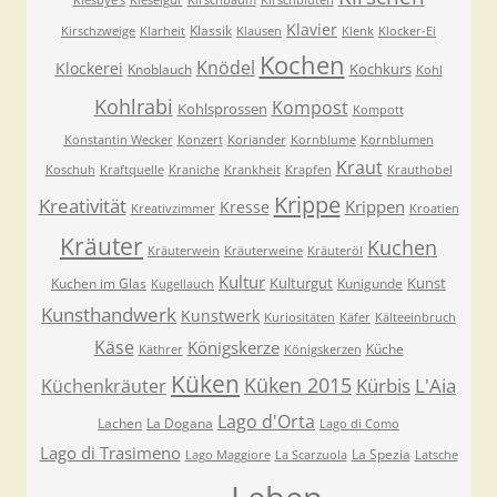
Kiesbye's
Kieselgur
Kirschbaum
Kirschblüten
Klavier
Klassik
Kirschzweige
Klarheit
Klausen
Klenk
Klocker-Ei
Kochen
Knödel
Klockerei
Kochkurs
Knoblauch
Kohl
Kohlrabi
Kompost
Kohlsprossen
Kompott
Konstantin Wecker
Konzert
Koriander
Kornblume
Kornblumen
Kraut
Koschuh
Kraftquelle
Kraniche
Krankheit
Krapfen
Krauthobel
Krippe
Kreativität
Krippen
Kresse
Kreativzimmer
Kroatien
Kräuter
Kuchen
Kräuterwein
Kräuterweine
Kräuteröl
Kultur
Kulturgut
Kunst
Kuchen im Glas
Kunigunde
Kugellauch
Kunsthandwerk
Kunstwerk
Kuriositäten
Käfer
Kälteeinbruch
Käse
Königskerze
Küche
Käthrer
Königskerzen
Küken
Küken 2015
Kürbis
L'Aia
Küchenkräuter
Lago d'Orta
Lachen
La Dogana
Lago di Como
Lago di Trasimeno
La Spezia
Lago Maggiore
La Scarzuola
Latsche