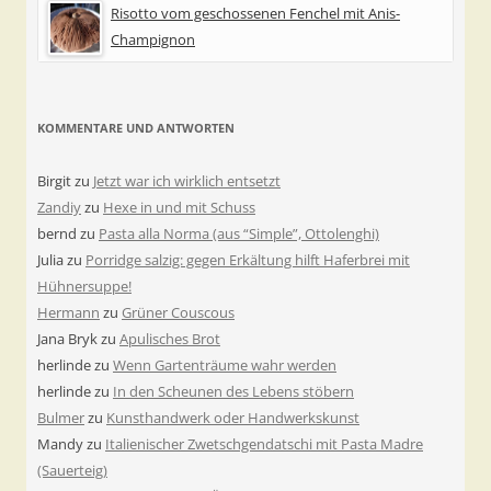
Risotto vom geschossenen Fenchel mit Anis-
Champignon
KOMMENTARE UND ANTWORTEN
Birgit
zu
Jetzt war ich wirklich entsetzt
Zandiy
zu
Hexe in und mit Schuss
bernd
zu
Pasta alla Norma (aus “Simple”, Ottolenghi)
Julia
zu
Porridge salzig: gegen Erkältung hilft Haferbrei mit
Hühnersuppe!
Hermann
zu
Grüner Couscous
Jana Bryk
zu
Apulisches Brot
herlinde
zu
Wenn Gartenträume wahr werden
herlinde
zu
In den Scheunen des Lebens stöbern
Bulmer
zu
Kunsthandwerk oder Handwerkskunst
Mandy
zu
Italienischer Zwetschgendatschi mit Pasta Madre
(Sauerteig)