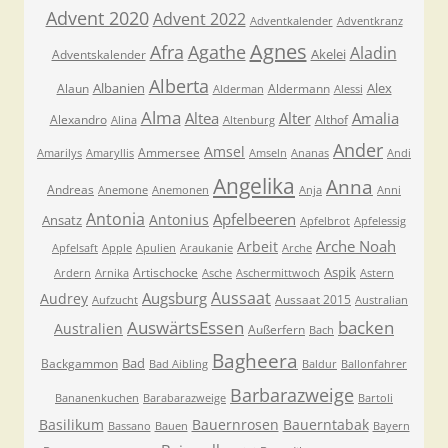
Advent 2020
Advent 2022
Adventkalender
Adventkranz
Agnes
Afra
Agathe
Aladin
Akelei
Adventskalender
Alberta
Albanien
Alex
Alaun
Aldermann
Alderman
Alessi
Alma
Altea
Alter
Amalia
Alexandro
Althof
Alina
Altenburg
Ander
Amsel
Ammersee
Amarilys
Amaryllis
Amseln
Ananas
Andi
Angelika
Anna
Andreas
Anemone
Anemonen
Anja
Anni
Antonia
Apfelbeeren
Antonius
Ansatz
Apfelbrot
Apfelessig
Arche Noah
Arbeit
Apfelsaft
Apple
Apulien
Araukanie
Arche
Aspik
Artischocke
Ardern
Arnika
Asche
Aschermittwoch
Astern
Aussaat
Augsburg
Audrey
Aussaat 2015
Aufzucht
Australian
AuswärtsEssen
backen
Australien
Außerfern
Bach
Bagheera
Bad
Backgammon
Bad Aibling
Baldur
Ballonfahrer
Barbarazweige
Bananenkuchen
Barabarazweige
Bartoli
Basilikum
Bauernrosen
Bauerntabak
Bassano
Bauen
Bayern