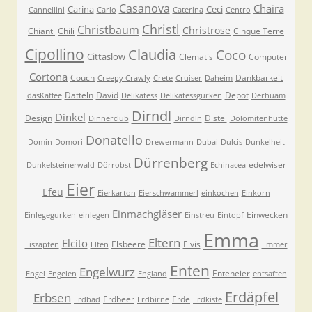
Casanova
Chaira
Carina
Ceci
Cannellini
Carlo
Caterina
Centro
Christl
Christbaum
Christrose
Chianti
Chili
Cinque Terre
Cipollino
Claudia
Coco
Cittaslow
Clematis
Computer
Cortona
Couch
Dankbarkeit
Creepy Crawly
Crete
Cruiser
Daheim
Datteln
David
Depot
dasKaffee
Delikatess
Delikatessgurken
Derhuam
Dirndl
Dinkel
Design
Distel
Dinnerclub
Dirndln
Dolomitenhütte
Donatello
Domin
Domori
Drewermann
Dubai
Dulcis
Dunkelheit
Dürrenberg
edelwiser
Dunkelsteinerwald
Dörrobst
Echinacea
Eier
Efeu
Eierkarton
Eierschwammerl
einkochen
Einkorn
Einmachgläser
Einwecken
Einlegegurken
einlegen
Einstreu
Eintopf
Emma
Eltern
Elcito
Elsbeere
Elvis
Eiszapfen
Elfen
Emmer
Enten
Engelwurz
Enteneier
Engel
Engelen
England
entsaften
Erdäpfel
Erbsen
Erdbeer
Erde
Erdbad
Erdbirne
Erdkiste