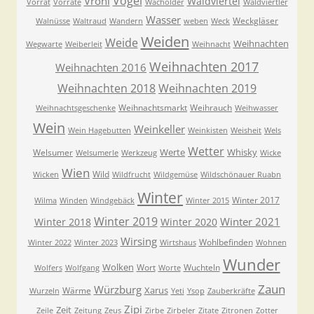
Vögel
Vroni
Waldviertel
Vorrat
Vorräte
Wacholder
Waldviertler
Wasser
Weckgläser
Walnüsse
Waltraud
Wandern
weben
Weck
Weiden
Weide
Weihnachten
Wegwarte
Weiberleit
Weihnacht
Weihnachten 2017
Weihnachten 2016
Weihnachten 2018
Weihnachten 2019
Weihnachtsmarkt
Weihrauch
Weihnachtsgeschenke
Weihwasser
Wein
Weinkeller
Wein Hagebutten
Weinkisten
Weisheit
Wels
Wetter
Werte
Whisky
Welsumer
Welsumerle
Werkzeug
Wicke
Wien
Wild
Wicken
Wildfrucht
Wildgemüse
Wildschönauer Ruabn
Winter
Winter 2017
Wilma
Winden
Windgebäck
Winter 2015
Winter 2019
Winter 2021
Winter 2018
Winter 2020
Wirsing
Wohlbefinden
Winter 2022
Winter 2023
Wirtshaus
Wohnen
Wunder
Wolken
Wort
Wuchteln
Wolfers
Wolfgang
Worte
Zaun
Würzburg
Xarus
Wärme
Wurzeln
Yeti
Ysop
Zauberkräfte
Zipi
Zeit
Zeile
Zeitung
Zeus
Zirbe
Zirbeler
Zitate
Zitronen
Zotter