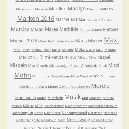
Maria Heel
Marianne
Marilyn
Marillen
Marken
Marion
Marienplatz
Marietta
Marken 2016
Marmelade
Marmeladen
Marolo
Martha
Matea
Mathilde
Martin
Mattsee
Mattea
Matteo
Maxi
Maus
Mattsee 2015
Mauser
Mauerbach
Mauerkatze
Melanzani
Mazi
Meer
Mehlwürmer
Meise
Melanie
Melk
Melone
Mimi
Merlot
Mispel
MindereTour
Minze
Mira
Mia
Mispeln
Mizzi
Mist
Misteln
Mister Varoufakis
Mistelzweige
Mitch
Mohn
Mond
Mohnblüte
Mohnblüten
Mole West
Mondsee
Morele
Monika und Maria
Monte Oliveto
Moosbeeren
Musik
Morimondo
Muscheln
Motto
Mut
Muttern
Mädele
Mäuse
Mühl
mähen
Münnerstadt
Nachbarschaft
Nachbarschaftshilfe
Nahrungsmittel
Nachhaltigkeit
Nacht
Nachtkerze
Narzissen
Natascha
Nesselwang
Natur
Negerle
Nera
Nepalhilfe
Nessun Dorma
Neujahr
Nestbau
Netzwerk
Neugier
Neujahr 2021