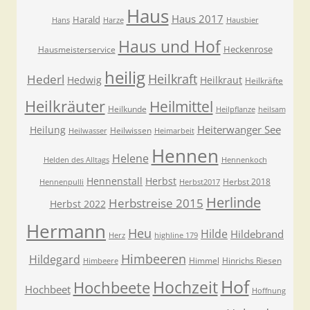
Haus
Haus 2017
Harald
Hans
Harze
Hausbier
Haus und Hof
Heckenrose
Hausmeisterservice
heilig
Heilkraft
Hederl
Hedwig
Heilkraut
Heilkräfte
Heilkräuter
Heilmittel
Heilkunde
Heilpflanze
heilsam
Heiterwanger See
Heilung
Heilwissen
Heilwasser
Heimarbeit
Hennen
Helene
Helden des Alltags
Hennenkoch
Hennenstall
Herbst
Herbst 2018
Hennenpulli
Herbst2017
Herlinde
Herbstreise 2015
Herbst 2022
Hermann
Heu
Hilde
Hildebrand
Herz
highline 179
Himbeeren
Hildegard
Himmel
Hinrichs Riesen
Himbeere
Hof
Hochzeit
Hochbeete
Hochbeet
Hoffnung