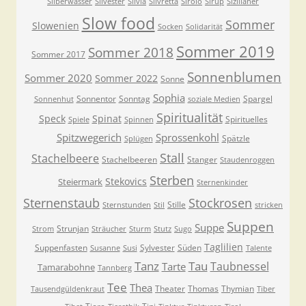
Silberwasser
Silvester
Silvia
Silvretta
Sirolo
Sirup
Sizilianer
Slow food
Sommer
Slowenien
Socken
Solidarität
Sommer 2019
Sommer 2018
Sommer 2017
Sonnenblumen
Sommer 2020
Sommer 2022
Sonne
Sophia
Sonnentor
Sonntag
Spargel
Sonnenhut
soziale Medien
Spiritualität
Speck
Spinat
Spirituelles
Spiele
Spinnen
Spitzwegerich
Sprossenkohl
Spätzle
Splügen
Stall
Stachelbeere
Stachelbeeren
Stanger
Staudenroggen
Sterben
Stekovics
Steiermark
Sternenkinder
Sternenstaub
Stockrosen
Stille
Sternstunden
Stil
stricken
Suppen
Suppe
Strunjan
Strom
Sträucher
Sturm
Stutz
Sugo
Taglilien
Suppenfasten
Sylvester
Süden
Susanne
Susi
Talente
Tanz
Tau
Taubnessel
Tarte
Tamarabohne
Tannberg
Tee
Thea
Theater
Thomas
Thymian
Tausendgüldenkraut
Tiber