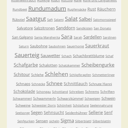
Ruhe
Rosenweihrauch
Ruach
Ruccola
Ruhe und Langsamkeit
Rundumadum
Rust
Räuchern
Rundbeet
Rupfensäcke
Saatgut
Salat
Salbei
Rübstiel
Saft
Salami
Salomonssiegel
Sanddorn
Salvatore
Salzzitronen
Sandkisten
San Donato
Sara
Sardellen
San Galgano
Santa Margherita
Sarah
Sardinen
Sauerkraut
Saubohne
Saturn
Saubohnen
Sauerhonig
Sauerteig
Sauwetter
Schachbrettblume
Schach
Schaf
Scheibengurke
Schafgarbe
Schalotten
Schatzkammer
Schlehen
Schitour
Schlehe
Schlipfkrapfen
Schmetterlinge
Schnee
Schnittlauch
Schnaps
Schnute Hanni
Schnecke
Schokolade
Schrems
Schriften
Schongau
Schottland
Schreiben
Schwein
Schwammerln
Schwarzkümmel
Schwammerl
Schweigen
Schweine
Schwester Doris
Schönheit
Schöpfung
Seelennahrung
Segen
Sellerie
Sehnsucht
Senf
Seidenhühner
Seelsorge
Sigma
Sensen
Senfgurken
sicheln
Silberblattl
Silberblattln