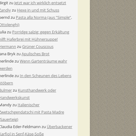
Birgit
zu
Jetzt war ich wirklich entsetzt
Zandiy
zu
Hexe in und mit Schuss
bernd
zu
Pasta alla Norma (aus “Simple”,
Ottolenghi)
Julia
zu
Porridge salzig: gegen Erkältung
hilft Haferbrei mit Hühnersuppe!
Hermann
zu
Grüner Couscous
Jana Bryk
zu
Apulisches Brot
herlinde
zu
Wenn Gartenträume wahr
werden
herlinde
zu
In den Scheunen des Lebens
stöbern
Bulmer
zu
Kunsthandwerk oder
Handwerkskunst
Mandy
zu
Italienischer
Zwetschgendatschi mit Pasta Madre
(Sauerteig)
Claudia Eder-Feldmann
zu
Überbackener
Karfiol in Senf-Käse-Soße