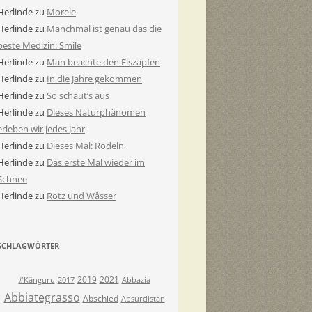
Herlinde
zu
Morele
Herlinde
zu
Manchmal ist genau das die
beste Medizin: Smile
Herlinde
zu
Man beachte den Eiszapfen
Herlinde
zu
In die Jahre gekommen
Herlinde
zu
So schaut’s aus
Herlinde
zu
Dieses Naturphänomen
erleben wir jedes Jahr
Herlinde
zu
Dieses Mal: Rodeln
Herlinde
zu
Das erste Mal wieder im
Schnee
Herlinde
zu
Rotz und Wåsser
SCHLAGWÖRTER
2019
2021
#Känguru
2017
Abbazia
Abbiategrasso
Abschied
Absurdistan