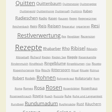
Quitten
Quittenbaum
Quittenessig
Quittengelee
Raben
Quittengold
Quittenhonig
Quittensaft
Quittinis
Radieschen
Radio
Rasen
Raupen
Regen
Regenwürmer
Resi
Reis
Reisen
Reini
Reichenbach
Reparatur
reparieren
Restlverwertung
Rezension
Rex
Rexgläser
Rezepte
Ribisel
Rho
Rhabarber
Ribiseln
Riegele
Richard
Ribiselsaft
Rieden
Rieden See
Riesenkamille
Ringelblume
Risotto
Rindenmulch
Rindfleisch
Ringelblumen
riso
Rittersporn
Ritschi
Rispenhortensie
Rita
Ritual
Rituale
Rizinus
Rohnen
Robert
Rodeln
Rollatorjahr
Rohnenkraut
Rom
Rosen
Rosa
Rosenhaus
Romeo
Roma
Rosenblätter
Roveja
Ruhe
Rosenweihrauch
Ruach
Ruccola
Ruhe und Langsamkeit
Rundumadum
Rust
Räuchern
Rundbeet
Rupfensäcke