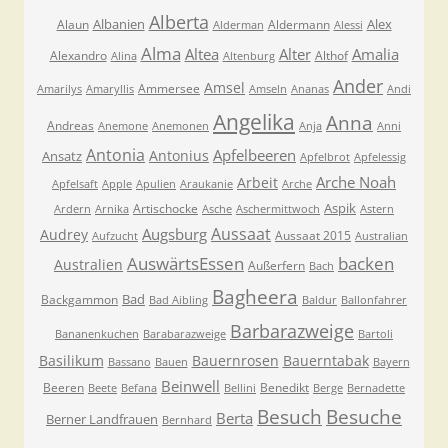
Alberta
Albanien
Alex
Alaun
Aldermann
Alderman
Alessi
Alma
Altea
Alter
Amalia
Alexandro
Althof
Alina
Altenburg
Ander
Amsel
Ammersee
Amarilys
Amaryllis
Amseln
Ananas
Andi
Angelika
Anna
Andreas
Anemone
Anemonen
Anja
Anni
Antonia
Apfelbeeren
Antonius
Ansatz
Apfelbrot
Apfelessig
Arche Noah
Arbeit
Apfelsaft
Apple
Apulien
Araukanie
Arche
Aspik
Artischocke
Ardern
Arnika
Asche
Aschermittwoch
Astern
Aussaat
Augsburg
Audrey
Aussaat 2015
Aufzucht
Australian
AuswärtsEssen
backen
Australien
Außerfern
Bach
Bagheera
Bad
Backgammon
Bad Aibling
Baldur
Ballonfahrer
Barbarazweige
Bananenkuchen
Barabarazweige
Bartoli
Basilikum
Bauernrosen
Bauerntabak
Bassano
Bauen
Bayern
Beinwell
Beeren
Benedikt
Beete
Befana
Bellini
Berge
Bernadette
Besuche
Besuch
Berta
Berner Landfrauen
Bernhard