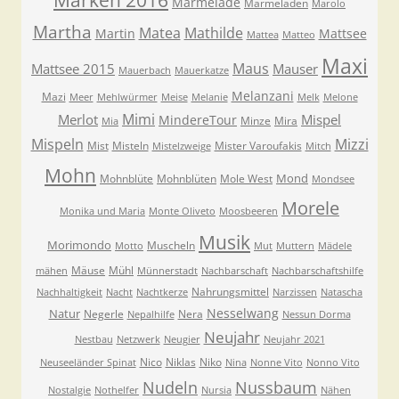
Marken 2016
Marmelade
Marmeladen
Marolo
Martha
Matea
Mathilde
Martin
Mattsee
Mattea
Matteo
Maxi
Maus
Mattsee 2015
Mauser
Mauerbach
Mauerkatze
Melanzani
Mazi
Meer
Mehlwürmer
Meise
Melanie
Melk
Melone
Mimi
Merlot
Mispel
MindereTour
Minze
Mira
Mia
Mispeln
Mizzi
Mist
Misteln
Mister Varoufakis
Mistelzweige
Mitch
Mohn
Mond
Mohnblüte
Mohnblüten
Mole West
Mondsee
Morele
Monika und Maria
Monte Oliveto
Moosbeeren
Musik
Morimondo
Muscheln
Motto
Mut
Muttern
Mädele
Mäuse
Mühl
mähen
Münnerstadt
Nachbarschaft
Nachbarschaftshilfe
Nahrungsmittel
Nachhaltigkeit
Nacht
Nachtkerze
Narzissen
Natascha
Nesselwang
Natur
Negerle
Nera
Nepalhilfe
Nessun Dorma
Neujahr
Nestbau
Netzwerk
Neugier
Neujahr 2021
Nico
Niklas
Niko
Neuseeländer Spinat
Nina
Nonne Vito
Nonno Vito
Nudeln
Nussbaum
Nostalgie
Nothelfer
Nursia
Nähen