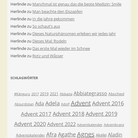
Herlinde
zu
Manchmal ist genau das die beste Medizin: Smile
Herlinde
zu
Man beachte den Eiszapfen
Herlinde
zu
In die Jahre gekommen
Herlinde
zu
So schaut’s aus
Herlinde
zu
Dieses Naturphänomen erleben wir jedes Jahr
Herlinde
zu
Dieses Mal: Rodeln
Herlinde
zu
Das erste Mal wieder im Schnee
Herlinde
zu
Rotz und Wåsser
SCHLAGWÖRTER
Abbiategrasso
2019
2021
Abschied
#Känguru
2017
Abbazia
Advent
Adela
Advent 2016
Ada
Absurdistan
Adolf
Advent 2018
Advent 2019
Advent 2017
Advent 2020
Advent 2022
Adventkalender
Adventkranz
Agnes
Afra
Agathe
Aladin
Akelei
Adventskalender