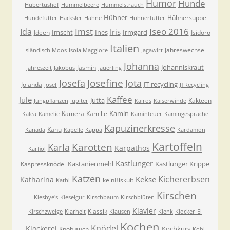
Humor
Hunde
Hubertushof
Hummelbeere
Hummelstrauch
Hühner
Hühnersuppe
Hundefutter
Häcksler
Hähne
Hühnerfutter
Imst
Iseo 2016
Ida
Iris
Imscht
Ines
Irmgard
Ideen
Isidoro
Italien
Jahreswechsel
Isländisch Moos
Isola Maggiore
Jagawirt
Johanna
Johanniskraut
Jasmin
Jahreszeit
Jakobus
Jauerling
Josefa
Josefine
Jota
JT-recycling
Jolanda
Josef
JTRecycling
Kaffee
Jule
Jutta
Kakteen
Jungpflanzen
Jupiter
Kairos
Kaiserwinde
Kamin
Kamera
Kamille
Kalea
Kamelie
Kaminfeuer
Kamingespräche
Kapuzinerkresse
Kanu
Kanada
Kapelle
Kappa
Kardamon
Kartoffeln
Karla
Karotten
Karpathos
Karfiol
Kastlunger
Kastanienmehl
Kastlunger Krippe
Kaspressknödel
Katzen
Kichererbsen
Kekse
Katharina
keinBiskuit
Kathi
Kirschen
Kiesbye's
Kieselgur
Kirschbaum
Kirschblüten
Klavier
Klassik
Kirschzweige
Klarheit
Klausen
Klenk
Klocker-Ei
Kochen
Knödel
Klockerei
Kochkurs
Knoblauch
Kohl