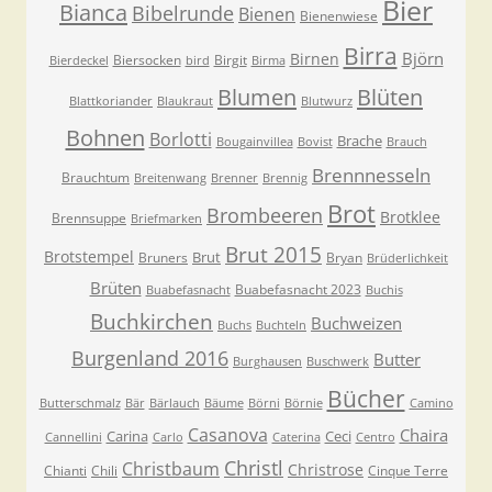
Bier
Bianca
Bibelrunde
Bienen
Bienenwiese
Birra
Björn
Birnen
Biersocken
Birgit
Bierdeckel
bird
Birma
Blumen
Blüten
Blattkoriander
Blaukraut
Blutwurz
Bohnen
Borlotti
Brache
Bougainvillea
Bovist
Brauch
Brennnesseln
Brauchtum
Breitenwang
Brenner
Brennig
Brot
Brombeeren
Brotklee
Brennsuppe
Briefmarken
Brut 2015
Brotstempel
Brut
Bruners
Bryan
Brüderlichkeit
Brüten
Buabefasnacht 2023
Buabefasnacht
Buchis
Buchkirchen
Buchweizen
Buchs
Buchteln
Burgenland 2016
Butter
Burghausen
Buschwerk
Bücher
Butterschmalz
Bär
Bärlauch
Bäume
Börni
Börnie
Camino
Casanova
Chaira
Carina
Ceci
Cannellini
Carlo
Caterina
Centro
Christl
Christbaum
Christrose
Chianti
Chili
Cinque Terre