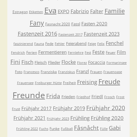
Eva
Familie
Fabrizio
Falter
EXPO
Estragon
Etiketten
Fany
Fasten 2020
Fassl
Fasnacht 2020
Fastenzeit 2016
Fastenzeit 2023
Fastenzeit 2017
Fenchel
Feierabend
Fede
faszinierend
Fauna
Fehler
Feige
Felix
Feste
Fermentieren
Film
Ferien
Feuer
Fendrich
Fernlehre
Fest
Fini
Fisch
Flocke
Focaccia
Fleisch
Flieder
Florez
Formarinsee
Franzl
Foto
Franziska
Frauen
Francesco
Franziskus
Frauenoase
Freude
Freising
Freiheit
Frauensee
Freiburger Hütte
Freunde
Frida
Friedl
Frieden
Friedhof
Frosch
Frost
Frühjahr 2020
Frühjahr 2019
Frühjahr 2017
Frust
Frühling
Frühling 2020
Frühjahr 2021
Frühjahr 2023
Fåsnåcht
Gabi
Funke
Frühling 2022
Fuchs
Fußball
Fülle