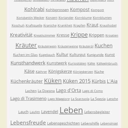
Kohlrabi
Kompost
Kohlsprossen
Kompott
Konstantin Wecker
Konzert
Koriander
Kornblume
Kornblumen
Kraut
Koschuh
Kraftquelle
Kraniche
Krankheit
Krapfen
Krauthobel
Krippe
Kreativität
Krippen
Kresse
Kreativzimmer
Kroatien
Kräuter
Kuchen
Kräuterwein
Kräuterweine
Kräuteröl
Kultur
Kulturgut
Kunst
Kuchen im Glas
Kunigunde
Kugellauch
Kunsthandwerk
Kunstwerk
Kuriositäten
Käfer
Kälteeinbruch
Käse
Königskerze
Küche
Käthrer
Königskerzen
Küken
Küken 2015
Kürbis
L'Aia
Küchenkräuter
Lago d'Orta
Lachen
La Dogana
Lago di Como
Lago di Trasimeno
La Spezia
Lago Maggiore
La Scarzuola
Latsche
Leben
Lavendel
Lauch
Lebensbegleiter
Laufen
Lebensfreude
Lebensgeschichten
Lebenshilfe
Lebensinsel