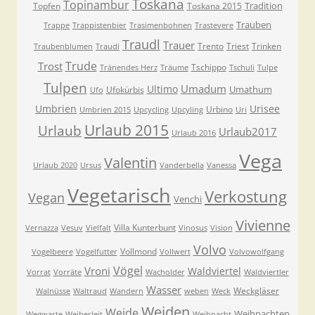
Toskana
Topinambur
Tradition
Topfen
Toskana 2015
Trauben
Trappe
Trappistenbier
Trasimenbohnen
Trastevere
Traudl
Trauer
Trento
Triest
Trinken
Traubenblumen
Traudi
Trude
Trost
Tschippo
Tränendes Herz
Träume
Tschuli
Tulpe
Tulpen
Umadum
Ultimo
Umathum
Ufokürbis
Ufo
Umbrien
Urisee
Urbino
Umbrien 2015
Upcycling
Upcyling
Uri
Urlaub 2015
Urlaub
Urlaub2017
Urlaub 2016
Vega
Valentin
Urlaub 2020
Ursus
Vanderbella
Vanessa
Vegetarisch
Verkostung
Vegan
Venchi
Vivienne
Villa Kunterbunt
Vernazza
Vesuv
Vielfalt
Vinosus
Vision
Volvo
Vollmond
Vogelbeere
Vogelfutter
Vollwert
Volvowolfgang
Vögel
Vroni
Waldviertel
Vorrat
Vorräte
Wacholder
Waldviertler
Wasser
Weckgläser
Walnüsse
Waltraud
Wandern
weben
Weck
Weiden
Weide
Weihnachten
Wegwarte
Weiberleit
Weihnacht