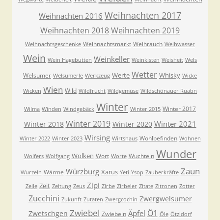
Weihnachten 2017
Weihnachten 2016
Weihnachten 2018
Weihnachten 2019
Weihnachtsmarkt
Weihrauch
Weihnachtsgeschenke
Weihwasser
Wein
Weinkeller
Wein Hagebutten
Weinkisten
Weisheit
Wels
Wetter
Werte
Whisky
Welsumer
Welsumerle
Werkzeug
Wicke
Wien
Wild
Wicken
Wildfrucht
Wildgemüse
Wildschönauer Ruabn
Winter
Winter 2017
Wilma
Winden
Windgebäck
Winter 2015
Winter 2019
Winter 2021
Winter 2018
Winter 2020
Wirsing
Wohlbefinden
Winter 2022
Winter 2023
Wirtshaus
Wohnen
Wunder
Wolken
Wort
Wuchteln
Wolfers
Wolfgang
Worte
Zaun
Würzburg
Xarus
Wärme
Wurzeln
Yeti
Ysop
Zauberkräfte
Zipi
Zeit
Zeile
Zeitung
Zeus
Zirbe
Zirbeler
Zitate
Zitronen
Zotter
Zucchini
Zwergwelsumer
Zukunft
Zutaten
Zwergcochin
Zwiebel
Ö1
Äpfel
Zwetschgen
Zwiebeln
Öle
Ötzidorf