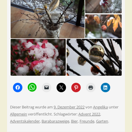
Dieser Beitrag wurde am
9. Dezember 2022
von
Angelika
unter
Allgemein
veröffentlicht. Schlagwörter:
Advent 2022
,
Adventskalender
,
Barabarazweige
,
Bier
,
Freunde
,
Garten
.