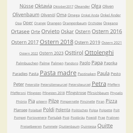
Oktavia
Nüsse
Olga
Oliven
Oleander
Oktober2017
Olivenbaum
Oma
Olivenöl
Omega
Onkel Ander
Onkel Anda
Oper
Orangen
Orangenbaum
Oregano
Opa
Orange
Orchidee
Orvieto
Ostern 2016
Ortasee
Oskar
Ostern
Orte
Ostern 2018
Ostern 2017
Ostern 2019
Ostern 2021
Ottolenghi
Osttirol
Ostern 2023
Ostern 2022
Papa
Paolo
Paprika
Palmbuschen
Palme
Palmen
Pandoro
Pasta madre
Paula
Paradies
Pasta
Pesto
Pastinaken
Petra
Peter
Petersilie
Petersilienwurzel
Petersilwurzel
Pfeffern
Pfingstrose
Pfirsichbaum
Pfefferoni
Pfingsten
Pfingsten 2018
Physalis
Pilze
Pia
Pizza
Phönix
pilgern
Pimpernelle
Pincinelle
Piran
Poldi
Polenta
Plansee
Polaiball
Politisches
Polpa
Polpette
Polt
Portulak
Pompei
Portovenere
Post
Postbräu
Powidl
Prag
Pralinen
Quitte
Preiselbeeren
Pummele
Qiuttenbaum
Quintessa