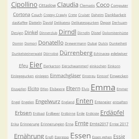
Cipollino
Claudia
Coco
Cittaslow
Clematis
Computer
Cortona
Couch
Dankbarkeit
Creepy Crawly
Crete
Cruiser
Daheim
Datteln
David
Depot
dasKaffee
Delikatess
Delikatessgurken
Derhuam
Dirndl
Dinkel
Design
Distel
Dinnerclub
Dirndln
Dolomitenhütte
Donatello
Domin
Domori
Drewermann
Dubai
Dulcis
Dunkelheit
Dürrenberg
edelwiser
Dunkelsteinerwald
Dörrobst
Echinacea
Eier
Efeu
Eierkarton
Eierschwammerl
einkochen
Einkorn
Einmachgläser
Einwecken
Einlegegurken
einlegen
Einstreu
Eintopf
Emma
Eltern
Elcito
Elsbeere
Elvis
Eiszapfen
Elfen
Emmer
Enten
Engelwurz
Enteneier
Engel
Engelen
England
entsaften
Erdäpfel
Erbsen
Erdbeer
Erde
Erdbad
Erdbirne
Erdkiste
Ernte
Ernte2017
Erinnerung
Erinnerungen
Erna
Ernte 2017
Erika
Essen
Ernährung
Essig
Erpfi
Espresso
Essen gehen