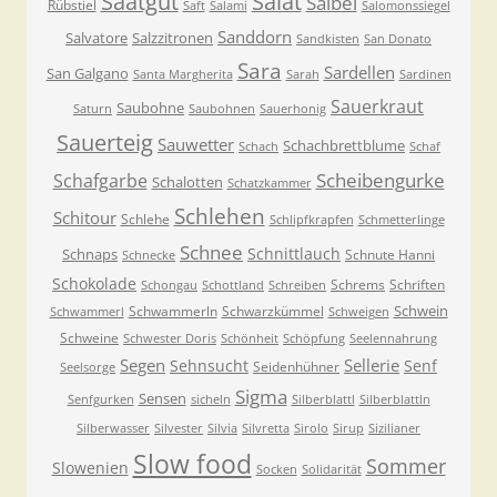
Saatgut
Salat
Salbei
Rübstiel
Saft
Salami
Salomonssiegel
Sanddorn
Salvatore
Salzzitronen
Sandkisten
San Donato
Sara
Sardellen
San Galgano
Santa Margherita
Sarah
Sardinen
Sauerkraut
Saubohne
Saturn
Saubohnen
Sauerhonig
Sauerteig
Sauwetter
Schachbrettblume
Schach
Schaf
Scheibengurke
Schafgarbe
Schalotten
Schatzkammer
Schlehen
Schitour
Schlehe
Schlipfkrapfen
Schmetterlinge
Schnee
Schnittlauch
Schnaps
Schnute Hanni
Schnecke
Schokolade
Schrems
Schriften
Schongau
Schottland
Schreiben
Schwein
Schwammerln
Schwarzkümmel
Schwammerl
Schweigen
Schweine
Schwester Doris
Schönheit
Schöpfung
Seelennahrung
Segen
Sellerie
Sehnsucht
Senf
Seidenhühner
Seelsorge
Sigma
Sensen
Senfgurken
sicheln
Silberblattl
Silberblattln
Silberwasser
Silvester
Silvia
Silvretta
Sirolo
Sirup
Sizilianer
Slow food
Sommer
Slowenien
Socken
Solidarität