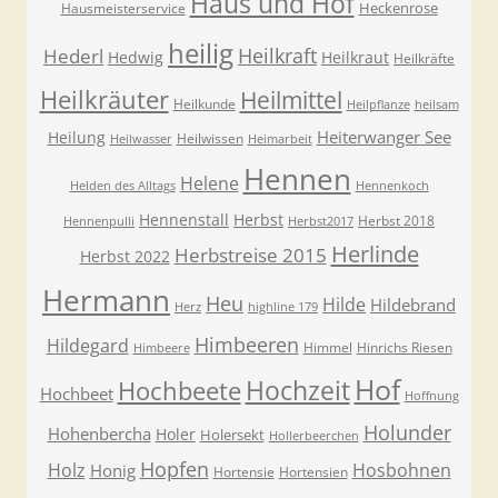
Haus und Hof
Heckenrose
Hausmeisterservice
heilig
Heilkraft
Hederl
Hedwig
Heilkraut
Heilkräfte
Heilkräuter
Heilmittel
Heilkunde
Heilpflanze
heilsam
Heiterwanger See
Heilung
Heilwissen
Heilwasser
Heimarbeit
Hennen
Helene
Helden des Alltags
Hennenkoch
Hennenstall
Herbst
Herbst 2018
Hennenpulli
Herbst2017
Herlinde
Herbstreise 2015
Herbst 2022
Hermann
Heu
Hilde
Hildebrand
Herz
highline 179
Himbeeren
Hildegard
Himmel
Hinrichs Riesen
Himbeere
Hof
Hochzeit
Hochbeete
Hochbeet
Hoffnung
Holunder
Hohenbercha
Holer
Holersekt
Hollerbeerchen
Hopfen
Holz
Hosbohnen
Honig
Hortensie
Hortensien