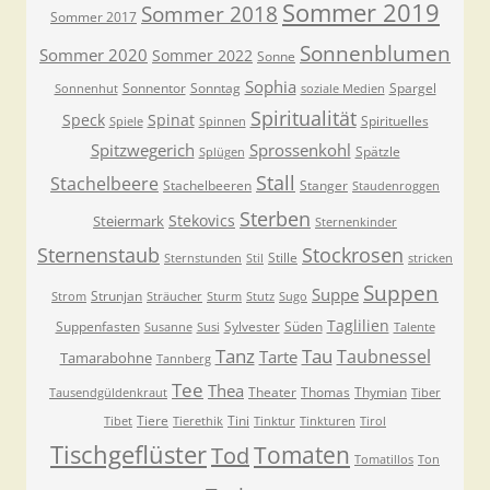
Sommer 2019
Sommer 2018
Sommer 2017
Sonnenblumen
Sommer 2020
Sommer 2022
Sonne
Sophia
Sonnentor
Sonntag
Spargel
Sonnenhut
soziale Medien
Spiritualität
Speck
Spinat
Spirituelles
Spiele
Spinnen
Spitzwegerich
Sprossenkohl
Spätzle
Splügen
Stall
Stachelbeere
Stachelbeeren
Stanger
Staudenroggen
Sterben
Stekovics
Steiermark
Sternenkinder
Sternenstaub
Stockrosen
Stille
Sternstunden
Stil
stricken
Suppen
Suppe
Strunjan
Strom
Sträucher
Sturm
Stutz
Sugo
Taglilien
Suppenfasten
Sylvester
Süden
Susanne
Susi
Talente
Tanz
Tau
Taubnessel
Tarte
Tamarabohne
Tannberg
Tee
Thea
Theater
Thomas
Thymian
Tausendgüldenkraut
Tiber
Tiere
Tini
Tibet
Tierethik
Tinktur
Tinkturen
Tirol
Tischgeflüster
Tomaten
Tod
Tomatillos
Ton