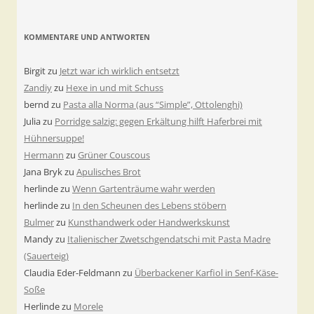
KOMMENTARE UND ANTWORTEN
Birgit
zu
Jetzt war ich wirklich entsetzt
Zandiy
zu
Hexe in und mit Schuss
bernd
zu
Pasta alla Norma (aus “Simple”, Ottolenghi)
Julia
zu
Porridge salzig: gegen Erkältung hilft Haferbrei mit
Hühnersuppe!
Hermann
zu
Grüner Couscous
Jana Bryk
zu
Apulisches Brot
herlinde
zu
Wenn Gartenträume wahr werden
herlinde
zu
In den Scheunen des Lebens stöbern
Bulmer
zu
Kunsthandwerk oder Handwerkskunst
Mandy
zu
Italienischer Zwetschgendatschi mit Pasta Madre
(Sauerteig)
Claudia Eder-Feldmann
zu
Überbackener Karfiol in Senf-Käse-
Soße
Herlinde
zu
Morele