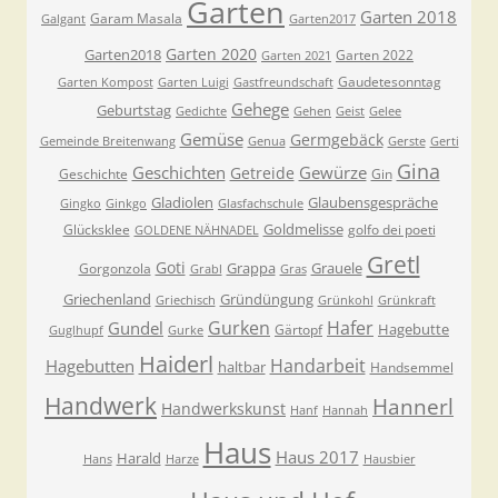
Garten
Garten 2018
Garam Masala
Galgant
Garten2017
Garten 2020
Garten2018
Garten 2022
Garten 2021
Gaudetesonntag
Garten Kompost
Garten Luigi
Gastfreundschaft
Gehege
Geburtstag
Gedichte
Gehen
Geist
Gelee
Gemüse
Germgebäck
Gemeinde Breitenwang
Genua
Gerste
Gerti
Gina
Geschichten
Gewürze
Getreide
Geschichte
Gin
Gladiolen
Glaubensgespräche
Gingko
Ginkgo
Glasfachschule
Goldmelisse
Glücksklee
golfo dei poeti
GOLDENE NÄHNADEL
Gretl
Goti
Grappa
Grauele
Gorgonzola
Grabl
Gras
Griechenland
Gründüngung
Griechisch
Grünkohl
Grünkraft
Gurken
Hafer
Gundel
Hagebutte
Gärtopf
Guglhupf
Gurke
Haiderl
Handarbeit
Hagebutten
haltbar
Handsemmel
Handwerk
Hannerl
Handwerkskunst
Hanf
Hannah
Haus
Haus 2017
Harald
Hans
Harze
Hausbier