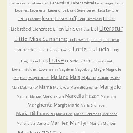
Lebenslust
Lebensmittel
Lech
Lebenskette
Lebenskraft
Lebensregal
Legenot
Legenest
Legenester
Leib und Seele
Leinen
Leisi
Lektüre
Lesestoff
Liebe
lesen
Lena
Licht
Leselust
Lichtmess
Literatur
Linsen
Lisl
Liebstöckl
Lienzrose
Lilien
Lisa
Little Miss Sunshine
Lockenweide
Lokum
Lollorosso
Lotte
Lucia
Lombardei
Luigi
Lorbeer
Lomo
Loreto
Luca
Luise
Luis
Lärche
Lupinie
Luigi Nono
Löwenmaul
Magie
Löwenzahn
Magnolie
Löwenmäulchen
Magalena
Magdeburg
Mailand
Mais
Majoran
Magnum
Maiglöckchen
Malfatti
Malve
Mangold
Mama
Manarola
Malz
Malznerhof
Mandelbäumchen
Marcella Hazan
Manufaktum
Manner
Manuel
Maremma
Margherita
Margit
Maria
Maria Bildhauer
Maria Bildhausen
Maria Lichtmess
Maria Heel
Marianne
Marilyn
Marillen
Marken
Marion
Marienplatz
Marietta