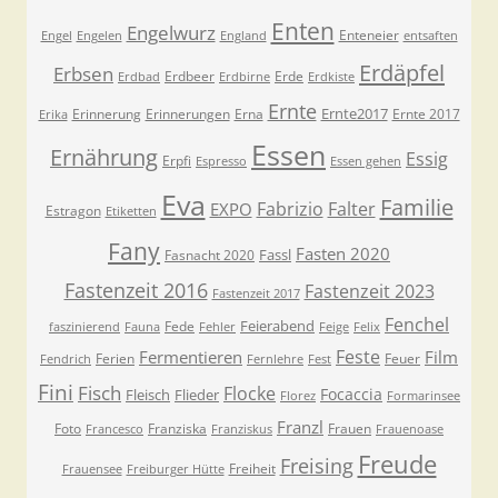
Enten
Engelwurz
Enteneier
Engel
Engelen
England
entsaften
Erdäpfel
Erbsen
Erdbeer
Erde
Erdbad
Erdbirne
Erdkiste
Ernte
Ernte2017
Erinnerung
Erinnerungen
Erna
Ernte 2017
Erika
Essen
Ernährung
Essig
Erpfi
Espresso
Essen gehen
Eva
Familie
Fabrizio
Falter
EXPO
Estragon
Etiketten
Fany
Fasten 2020
Fassl
Fasnacht 2020
Fastenzeit 2016
Fastenzeit 2023
Fastenzeit 2017
Fenchel
Feierabend
Fede
faszinierend
Fauna
Fehler
Feige
Felix
Feste
Fermentieren
Film
Ferien
Feuer
Fendrich
Fernlehre
Fest
Fini
Fisch
Flocke
Focaccia
Fleisch
Flieder
Florez
Formarinsee
Franzl
Foto
Franziska
Frauen
Francesco
Franziskus
Frauenoase
Freude
Freising
Freiheit
Frauensee
Freiburger Hütte