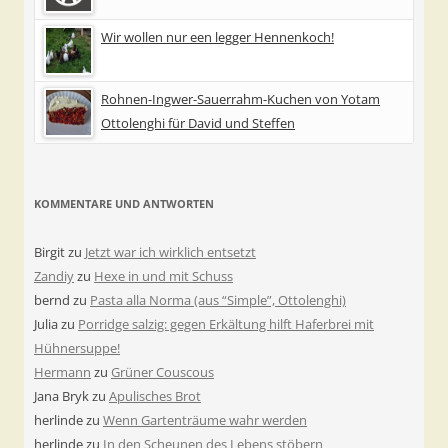
Wir wollen nur een legger Hennenkoch!
Rohnen-Ingwer-Sauerrahm-Kuchen von Yotam
Ottolenghi für David und Steffen
KOMMENTARE UND ANTWORTEN
Birgit
zu
Jetzt war ich wirklich entsetzt
Zandiy
zu
Hexe in und mit Schuss
bernd
zu
Pasta alla Norma (aus “Simple”, Ottolenghi)
Julia
zu
Porridge salzig: gegen Erkältung hilft Haferbrei mit
Hühnersuppe!
Hermann
zu
Grüner Couscous
Jana Bryk
zu
Apulisches Brot
herlinde
zu
Wenn Gartenträume wahr werden
herlinde
zu
In den Scheunen des Lebens stöbern