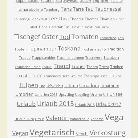
Taglilien
Suppenfasten
Sylvester
Süden
Susanne
Susi
Talente
Tanz
Tau
Taubnessel
Tarte
Tamarabohne
Tannberg
Tee
Thea
Theater
Thomas
Thymian
Tausendgüldenkraut
Tiber
Tiere
Tini
Tibet
Tierethik
Tinktur
Tinkturen
Tirol
Tischgeflüster
Tomaten
Tod
Tomatillos
Ton
Toskana
Topinambur
Tradition
Topfen
Toskana 2015
Trauben
Trappe
Trappistenbier
Trasimenbohnen
Trastevere
Traudl
Trauer
Trento
Triest
Trinken
Traubenblumen
Traudi
Trude
Trost
Tschippo
Tränendes Herz
Träume
Tschuli
Tulpe
Tulpen
Umadum
Ultimo
Umathum
Ufokürbis
Ufo
Umbrien
Urisee
Urbino
Umbrien 2015
Upcycling
Upcyling
Uri
Urlaub 2015
Urlaub
Urlaub2017
Urlaub 2016
Vega
Valentin
Urlaub 2020
Ursus
Vanderbella
Vanessa
Vegetarisch
Verkostung
Vegan
Venchi