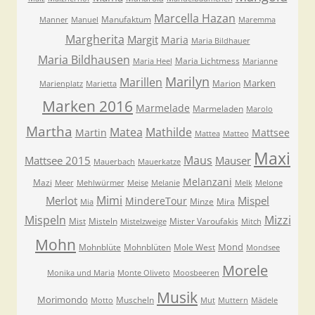
Marcella Hazan
Manufaktum
Manner
Manuel
Maremma
Margherita
Margit
Maria
Maria Bildhauer
Maria Bildhausen
Maria Lichtmess
Maria Heel
Marianne
Marilyn
Marillen
Marken
Marion
Marienplatz
Marietta
Marken 2016
Marmelade
Marmeladen
Marolo
Martha
Matea
Mathilde
Martin
Mattsee
Mattea
Matteo
Maxi
Maus
Mattsee 2015
Mauser
Mauerbach
Mauerkatze
Melanzani
Mazi
Meer
Mehlwürmer
Meise
Melanie
Melk
Melone
Mimi
Merlot
Mispel
MindereTour
Minze
Mira
Mia
Mispeln
Mizzi
Mist
Misteln
Mister Varoufakis
Mistelzweige
Mitch
Mohn
Mond
Mohnblüte
Mohnblüten
Mole West
Mondsee
Morele
Monika und Maria
Monte Oliveto
Moosbeeren
Musik
Morimondo
Muscheln
Motto
Mut
Muttern
Mädele