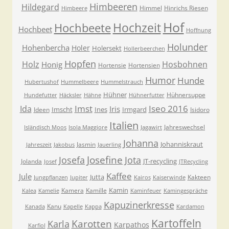
Himbeeren
Hildegard
Himmel
Hinrichs Riesen
Himbeere
Hof
Hochzeit
Hochbeete
Hochbeet
Hoffnung
Holunder
Hohenbercha
Holer
Holersekt
Hollerbeerchen
Hopfen
Holz
Hosbohnen
Honig
Hortensie
Hortensien
Humor
Hunde
Hubertushof
Hummelbeere
Hummelstrauch
Hühner
Hühnersuppe
Hundefutter
Häcksler
Hähne
Hühnerfutter
Imst
Iseo 2016
Ida
Iris
Imscht
Ines
Irmgard
Ideen
Isidoro
Italien
Jahreswechsel
Isländisch Moos
Isola Maggiore
Jagawirt
Johanna
Johanniskraut
Jasmin
Jahreszeit
Jakobus
Jauerling
Josefa
Josefine
Jota
JT-recycling
Jolanda
Josef
JTRecycling
Kaffee
Jule
Jutta
Kakteen
Jungpflanzen
Jupiter
Kairos
Kaiserwinde
Kamin
Kamera
Kamille
Kalea
Kamelie
Kaminfeuer
Kamingespräche
Kapuzinerkresse
Kanu
Kanada
Kapelle
Kappa
Kardamon
Kartoffeln
Karla
Karotten
Karpathos
Karfiol