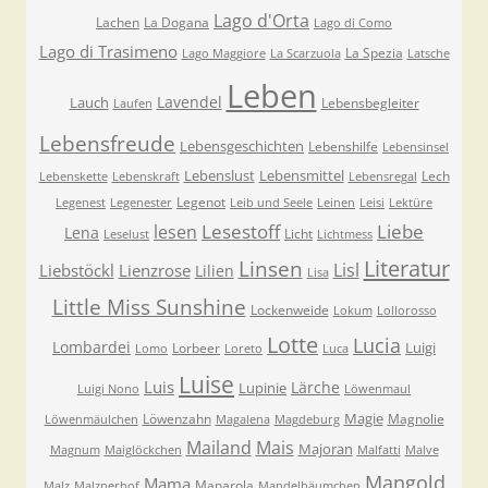
Lago d'Orta
Lachen
La Dogana
Lago di Como
Lago di Trasimeno
La Spezia
Lago Maggiore
La Scarzuola
Latsche
Leben
Lavendel
Lauch
Lebensbegleiter
Laufen
Lebensfreude
Lebensgeschichten
Lebenshilfe
Lebensinsel
Lebenslust
Lebensmittel
Lech
Lebenskette
Lebenskraft
Lebensregal
Legenot
Legenest
Legenester
Leib und Seele
Leinen
Leisi
Lektüre
Lesestoff
Liebe
lesen
Lena
Licht
Leselust
Lichtmess
Literatur
Linsen
Lisl
Liebstöckl
Lienzrose
Lilien
Lisa
Little Miss Sunshine
Lockenweide
Lokum
Lollorosso
Lotte
Lucia
Lombardei
Luigi
Lorbeer
Lomo
Loreto
Luca
Luise
Luis
Lärche
Lupinie
Luigi Nono
Löwenmaul
Magie
Löwenzahn
Magnolie
Löwenmäulchen
Magalena
Magdeburg
Mailand
Mais
Majoran
Magnum
Maiglöckchen
Malfatti
Malve
Mangold
Mama
Manarola
Malz
Malznerhof
Mandelbäumchen