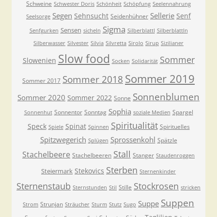
Schweine
Schwester Doris
Schönheit
Schöpfung
Seelennahrung
Segen
Sellerie
Sehnsucht
Senf
Seidenhühner
Seelsorge
Sigma
Sensen
Senfgurken
sicheln
Silberblattl
Silberblattln
Silberwasser
Silvester
Silvia
Silvretta
Sirolo
Sirup
Sizilianer
Slow food
Sommer
Slowenien
Socken
Solidarität
Sommer 2019
Sommer 2018
Sommer 2017
Sonnenblumen
Sommer 2020
Sommer 2022
Sonne
Sophia
Sonnentor
Sonntag
Spargel
Sonnenhut
soziale Medien
Spiritualität
Speck
Spinat
Spirituelles
Spiele
Spinnen
Spitzwegerich
Sprossenkohl
Spätzle
Splügen
Stall
Stachelbeere
Stachelbeeren
Stanger
Staudenroggen
Sterben
Stekovics
Steiermark
Sternenkinder
Sternenstaub
Stockrosen
Stille
Sternstunden
Stil
stricken
Suppen
Suppe
Strunjan
Strom
Sträucher
Sturm
Stutz
Sugo