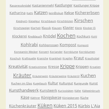
Kastlunger
Kastanienmehl
Kastlunger Krippe
Kaspressknödel
Katzen
Kichererbsen
Kekse
Katharina
keinBiskuit
Kathi
Kirschen
Kiesbye's
Kieselgur
Kirschbaum
Kirschblüten
Klavier
Klassik
Kirschzweige
Klarheit
Klausen
Klenk
Klocker-Ei
Kochen
Knödel
Klockerei
Kochkurs
Knoblauch
Kohl
Kohlrabi
Kompost
Kohlsprossen
Kompott
Konstantin Wecker
Konzert
Koriander
Kornblume
Kornblumen
Kraut
Koschuh
Kraftquelle
Kraniche
Krankheit
Krapfen
Krauthobel
Krippe
Kreativität
Krippen
Kresse
Kreativzimmer
Kroatien
Kräuter
Kuchen
Kräuterwein
Kräuterweine
Kräuteröl
Kultur
Kulturgut
Kunst
Kuchen im Glas
Kunigunde
Kugellauch
Kunsthandwerk
Kunstwerk
Kuriositäten
Käfer
Kälteeinbruch
Käse
Königskerze
Küche
Käthrer
Königskerzen
Küken
Küken 2015
Kürbis
L'Aia
Küchenkräuter