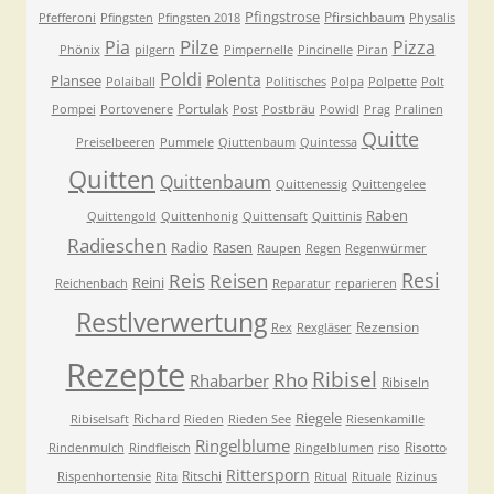
Pfingstrose
Pfirsichbaum
Pfefferoni
Pfingsten
Pfingsten 2018
Physalis
Pilze
Pia
Pizza
Phönix
pilgern
Pimpernelle
Pincinelle
Piran
Poldi
Polenta
Plansee
Polaiball
Politisches
Polpa
Polpette
Polt
Portulak
Pompei
Portovenere
Post
Postbräu
Powidl
Prag
Pralinen
Quitte
Preiselbeeren
Pummele
Qiuttenbaum
Quintessa
Quitten
Quittenbaum
Quittenessig
Quittengelee
Raben
Quittengold
Quittenhonig
Quittensaft
Quittinis
Radieschen
Radio
Rasen
Raupen
Regen
Regenwürmer
Resi
Reis
Reisen
Reini
Reichenbach
Reparatur
reparieren
Restlverwertung
Rezension
Rex
Rexgläser
Rezepte
Ribisel
Rho
Rhabarber
Ribiseln
Riegele
Richard
Ribiselsaft
Rieden
Rieden See
Riesenkamille
Ringelblume
Risotto
Rindenmulch
Rindfleisch
Ringelblumen
riso
Rittersporn
Ritschi
Rispenhortensie
Rita
Ritual
Rituale
Rizinus