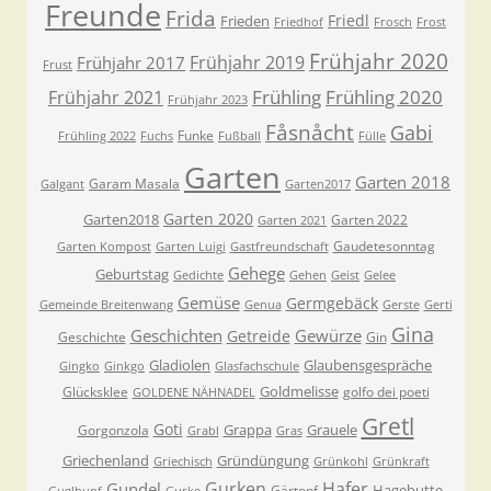
Freunde
Frida
Friedl
Frieden
Friedhof
Frosch
Frost
Frühjahr 2020
Frühjahr 2019
Frühjahr 2017
Frust
Frühling
Frühling 2020
Frühjahr 2021
Frühjahr 2023
Fåsnåcht
Gabi
Funke
Frühling 2022
Fuchs
Fußball
Fülle
Garten
Garten 2018
Garam Masala
Galgant
Garten2017
Garten 2020
Garten2018
Garten 2022
Garten 2021
Gaudetesonntag
Garten Kompost
Garten Luigi
Gastfreundschaft
Gehege
Geburtstag
Gedichte
Gehen
Geist
Gelee
Gemüse
Germgebäck
Gemeinde Breitenwang
Genua
Gerste
Gerti
Gina
Geschichten
Gewürze
Getreide
Geschichte
Gin
Gladiolen
Glaubensgespräche
Gingko
Ginkgo
Glasfachschule
Goldmelisse
Glücksklee
golfo dei poeti
GOLDENE NÄHNADEL
Gretl
Goti
Grappa
Grauele
Gorgonzola
Grabl
Gras
Griechenland
Gründüngung
Griechisch
Grünkohl
Grünkraft
Gurken
Hafer
Gundel
Hagebutte
Gärtopf