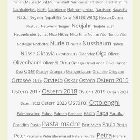
Mäuse
Mühl
mähen
Münnerstadt
Nachbarschaft
Nachbarschaftshilfe
Nahrungsmittel
Nachhaltigkeit
Nacht
Nachtkerze
Narzissen
Natascha
Nesselwang
Natur
Negerle
Nera
Nepalhilfe
Nessun Dorma
Neujahr
Nestbau
Netzwerk
Neugier
Neujahr 2021
Nico
Niklas
Niko
Neuseeländer Spinat
Nina
Nonne Vito
Nonno Vito
Nudeln
Nussbaum
Nostalgie
Nothelfer
Nursia
Nähen
Oktavia
Nüsse
Olga
Oliven
Oleander
Oktober2017
Olivenbaum
Oma
Olivenöl
Omega
Onkel Ander
Onkel Anda
Oper
Orangen
Orangenbaum
Oregano
Opa
Orange
Orchidee
Orvieto
Ostern 2016
Ortasee
Oskar
Ostern
Orte
Ostern 2018
Ostern 2017
Ostern 2019
Ostern 2021
Ottolenghi
Osttirol
Ostern 2023
Ostern 2022
Papa
Paolo
Paprika
Palmbuschen
Palme
Palmen
Pandoro
Pasta madre
Paula
Paradies
Pasta
Pesto
Pastinaken
Petra
Peter
Petersilie
Petersilienwurzel
Petersilwurzel
Pfeffern