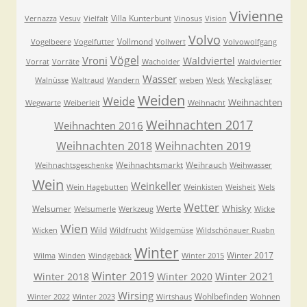
Vivienne
Villa Kunterbunt
Vernazza
Vesuv
Vielfalt
Vinosus
Vision
Volvo
Vollmond
Vogelbeere
Vogelfutter
Vollwert
Volvowolfgang
Vögel
Vroni
Waldviertel
Vorrat
Vorräte
Wacholder
Waldviertler
Wasser
Weckgläser
Walnüsse
Waltraud
Wandern
weben
Weck
Weiden
Weide
Weihnachten
Wegwarte
Weiberleit
Weihnacht
Weihnachten 2017
Weihnachten 2016
Weihnachten 2018
Weihnachten 2019
Weihnachtsmarkt
Weihrauch
Weihnachtsgeschenke
Weihwasser
Wein
Weinkeller
Wein Hagebutten
Weinkisten
Weisheit
Wels
Wetter
Werte
Whisky
Welsumer
Welsumerle
Werkzeug
Wicke
Wien
Wild
Wicken
Wildfrucht
Wildgemüse
Wildschönauer Ruabn
Winter
Winter 2017
Wilma
Winden
Windgebäck
Winter 2015
Winter 2019
Winter 2021
Winter 2018
Winter 2020
Wirsing
Wohlbefinden
Winter 2022
Winter 2023
Wirtshaus
Wohnen