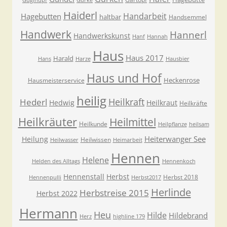
Guglhupf
Gurke
Haiderl
Handarbeit
Hagebutten
haltbar
Handsemmel
Handwerk
Hannerl
Handwerkskunst
Hanf
Hannah
Haus
Haus 2017
Harald
Hans
Harze
Hausbier
Haus und Hof
Heckenrose
Hausmeisterservice
heilig
Heilkraft
Hederl
Hedwig
Heilkraut
Heilkräfte
Heilkräuter
Heilmittel
Heilkunde
Heilpflanze
heilsam
Heiterwanger See
Heilung
Heilwissen
Heilwasser
Heimarbeit
Hennen
Helene
Helden des Alltags
Hennenkoch
Hennenstall
Herbst
Herbst 2018
Hennenpulli
Herbst2017
Herlinde
Herbstreise 2015
Herbst 2022
Hermann
Heu
Hilde
Hildebrand
Herz
highline 179