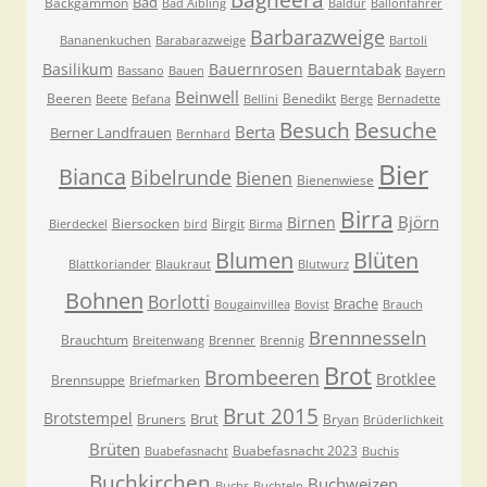
Bad
Backgammon
Bad Aibling
Baldur
Ballonfahrer
Barbarazweige
Bananenkuchen
Barabarazweige
Bartoli
Basilikum
Bauernrosen
Bauerntabak
Bassano
Bauen
Bayern
Beinwell
Beeren
Benedikt
Beete
Befana
Bellini
Berge
Bernadette
Besuche
Besuch
Berta
Berner Landfrauen
Bernhard
Bier
Bianca
Bibelrunde
Bienen
Bienenwiese
Birra
Björn
Birnen
Biersocken
Birgit
Bierdeckel
bird
Birma
Blumen
Blüten
Blattkoriander
Blaukraut
Blutwurz
Bohnen
Borlotti
Brache
Bougainvillea
Bovist
Brauch
Brennnesseln
Brauchtum
Breitenwang
Brenner
Brennig
Brot
Brombeeren
Brotklee
Brennsuppe
Briefmarken
Brut 2015
Brotstempel
Brut
Bruners
Bryan
Brüderlichkeit
Brüten
Buabefasnacht 2023
Buabefasnacht
Buchis
Buchkirchen
Buchweizen
Buchs
Buchteln