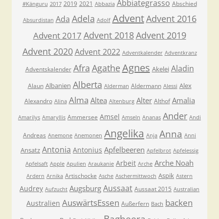
Abbiategrasso
2019
2021
Abschied
#Känguru
2017
Abbazia
Advent
Adela
Advent 2016
Ada
Absurdistan
Adolf
Advent 2018
Advent 2019
Advent 2017
Advent 2020
Advent 2022
Adventkalender
Adventkranz
Agnes
Afra
Agathe
Aladin
Akelei
Adventskalender
Alberta
Albanien
Alex
Alaun
Aldermann
Alderman
Alessi
Alma
Altea
Alter
Amalia
Alexandro
Althof
Alina
Altenburg
Ander
Amsel
Ammersee
Amarilys
Amaryllis
Amseln
Ananas
Andi
Angelika
Anna
Andreas
Anemone
Anemonen
Anja
Anni
Antonia
Apfelbeeren
Antonius
Ansatz
Apfelbrot
Apfelessig
Arche Noah
Arbeit
Apfelsaft
Apple
Apulien
Araukanie
Arche
Aspik
Artischocke
Ardern
Arnika
Asche
Aschermittwoch
Astern
Aussaat
Augsburg
Audrey
Aussaat 2015
Aufzucht
Australian
AuswärtsEssen
backen
Australien
Außerfern
Bach
Bagheera