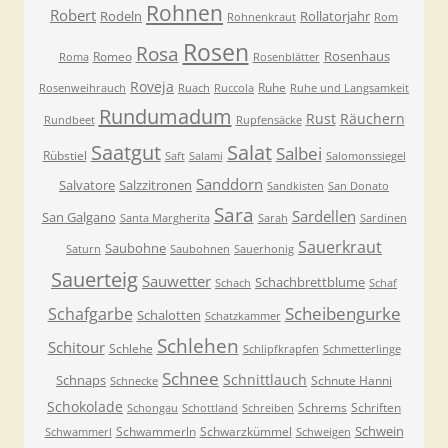
Rohnen
Robert
Rodeln
Rollatorjahr
Rohnenkraut
Rom
Rosen
Rosa
Rosenhaus
Romeo
Roma
Rosenblätter
Roveja
Ruhe
Rosenweihrauch
Ruach
Ruccola
Ruhe und Langsamkeit
Rundumadum
Rust
Räuchern
Rundbeet
Rupfensäcke
Saatgut
Salat
Salbei
Rübstiel
Saft
Salami
Salomonssiegel
Sanddorn
Salvatore
Salzzitronen
Sandkisten
San Donato
Sara
Sardellen
San Galgano
Santa Margherita
Sarah
Sardinen
Sauerkraut
Saubohne
Saturn
Saubohnen
Sauerhonig
Sauerteig
Sauwetter
Schachbrettblume
Schach
Schaf
Scheibengurke
Schafgarbe
Schalotten
Schatzkammer
Schlehen
Schitour
Schlehe
Schlipfkrapfen
Schmetterlinge
Schnee
Schnittlauch
Schnaps
Schnute Hanni
Schnecke
Schokolade
Schrems
Schriften
Schongau
Schottland
Schreiben
Schwein
Schwammerln
Schwarzkümmel
Schwammerl
Schweigen