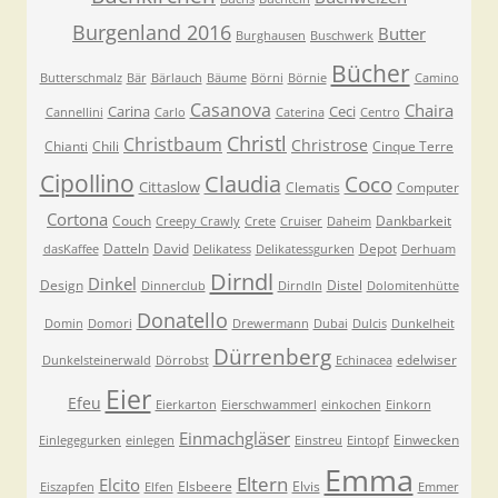
Burgenland 2016
Butter
Burghausen
Buschwerk
Bücher
Butterschmalz
Bär
Bärlauch
Bäume
Börni
Börnie
Camino
Casanova
Chaira
Carina
Ceci
Cannellini
Carlo
Caterina
Centro
Christl
Christbaum
Christrose
Chianti
Chili
Cinque Terre
Cipollino
Claudia
Coco
Cittaslow
Clematis
Computer
Cortona
Couch
Dankbarkeit
Creepy Crawly
Crete
Cruiser
Daheim
Datteln
David
Depot
dasKaffee
Delikatess
Delikatessgurken
Derhuam
Dirndl
Dinkel
Design
Distel
Dinnerclub
Dirndln
Dolomitenhütte
Donatello
Domin
Domori
Drewermann
Dubai
Dulcis
Dunkelheit
Dürrenberg
edelwiser
Dunkelsteinerwald
Dörrobst
Echinacea
Eier
Efeu
Eierkarton
Eierschwammerl
einkochen
Einkorn
Einmachgläser
Einwecken
Einlegegurken
einlegen
Einstreu
Eintopf
Emma
Eltern
Elcito
Elsbeere
Elvis
Eiszapfen
Elfen
Emmer