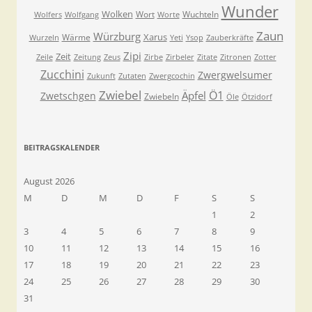
Wunder
Wolken
Wort
Wuchteln
Wolfers
Wolfgang
Worte
Zaun
Würzburg
Xarus
Wärme
Wurzeln
Yeti
Ysop
Zauberkräfte
Zipi
Zeit
Zeile
Zeitung
Zeus
Zirbe
Zirbeler
Zitate
Zitronen
Zotter
Zucchini
Zwergwelsumer
Zukunft
Zutaten
Zwergcochin
Zwiebel
Ö1
Äpfel
Zwetschgen
Zwiebeln
Öle
Ötzidorf
BEITRAGSKALENDER
August 2026
M
D
M
D
F
S
S
1
2
3
4
5
6
7
8
9
10
11
12
13
14
15
16
17
18
19
20
21
22
23
24
25
26
27
28
29
30
31