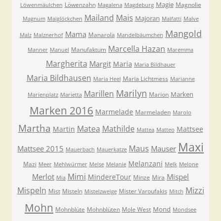
Magie
Löwenzahn
Magnolie
Löwenmäulchen
Magalena
Magdeburg
Mailand
Mais
Majoran
Magnum
Maiglöckchen
Malfatti
Malve
Mangold
Mama
Manarola
Malz
Malznerhof
Mandelbäumchen
Marcella Hazan
Manufaktum
Manner
Manuel
Maremma
Margherita
Margit
Maria
Maria Bildhauer
Maria Bildhausen
Maria Lichtmess
Maria Heel
Marianne
Marilyn
Marillen
Marken
Marion
Marienplatz
Marietta
Marken 2016
Marmelade
Marmeladen
Marolo
Martha
Matea
Mathilde
Martin
Mattsee
Mattea
Matteo
Maxi
Maus
Mattsee 2015
Mauser
Mauerbach
Mauerkatze
Melanzani
Mazi
Meer
Mehlwürmer
Meise
Melanie
Melk
Melone
Mimi
Merlot
Mispel
MindereTour
Minze
Mira
Mia
Mispeln
Mizzi
Mist
Misteln
Mister Varoufakis
Mistelzweige
Mitch
Mohn
Mond
Mohnblüte
Mohnblüten
Mole West
Mondsee