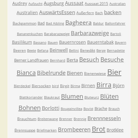
Aussaat
Augsburg
Audrey
Aussaat 2015
Aufzucht
Australian
AuswärtsEssen
backen
Australien
Außerfern
Bach
Bagheera
Bad
Backgammon
Bad Aibling
Baldur
Ballonfahrer
Barbarazweige
Bananenkuchen
Barabarazweige
Bartoli
Basilikum
Bauernrosen
Bauerntabak
Bassano
Bauen
Bayern
Beinwell
Beeren
Benedikt
Beete
Befana
Bellini
Berge
Bernadette
Besuche
Besuch
Berta
Berner Landfrauen
Bernhard
Bier
Bianca
Bibelrunde
Bienen
Bienenwiese
Birra
Björn
Birnen
Biersocken
Birgit
Bierdeckel
bird
Birma
Blumen
Blüten
Blattkoriander
Blaukraut
Blutwurz
Bohnen
Borlotti
Brache
Bougainvillea
Bovist
Brauch
Brennnesseln
Brauchtum
Breitenwang
Brenner
Brennig
Brot
Brombeeren
Brotklee
Brennsuppe
Briefmarken