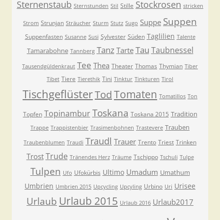
Sternenstaub
Stockrosen
Stille
Sternstunden
Stil
stricken
Suppen
Suppe
Strunjan
Strom
Sträucher
Sturm
Stutz
Sugo
Taglilien
Suppenfasten
Sylvester
Süden
Susanne
Susi
Talente
Tanz
Tau
Taubnessel
Tarte
Tamarabohne
Tannberg
Tee
Thea
Theater
Thomas
Thymian
Tausendgüldenkraut
Tiber
Tiere
Tini
Tibet
Tierethik
Tinktur
Tinkturen
Tirol
Tischgeflüster
Tomaten
Tod
Tomatillos
Ton
Toskana
Topinambur
Tradition
Topfen
Toskana 2015
Trauben
Trappe
Trappistenbier
Trasimenbohnen
Trastevere
Traudl
Trauer
Trento
Triest
Trinken
Traubenblumen
Traudi
Trude
Trost
Tschippo
Tränendes Herz
Träume
Tschuli
Tulpe
Tulpen
Umadum
Ultimo
Umathum
Ufokürbis
Ufo
Umbrien
Urisee
Urbino
Umbrien 2015
Upcycling
Upcyling
Uri
Urlaub 2015
Urlaub
Urlaub2017
Urlaub 2016