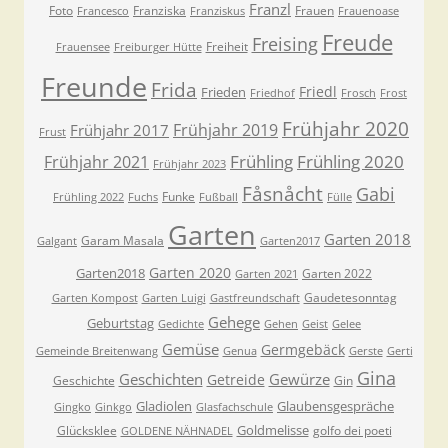
Franzl
Foto
Franziska
Frauen
Francesco
Franziskus
Frauenoase
Freude
Freising
Freiheit
Frauensee
Freiburger Hütte
Freunde
Frida
Friedl
Frieden
Friedhof
Frosch
Frost
Frühjahr 2020
Frühjahr 2019
Frühjahr 2017
Frust
Frühling
Frühling 2020
Frühjahr 2021
Frühjahr 2023
Fåsnåcht
Gabi
Funke
Frühling 2022
Fuchs
Fußball
Fülle
Garten
Garten 2018
Garam Masala
Galgant
Garten2017
Garten 2020
Garten2018
Garten 2022
Garten 2021
Gaudetesonntag
Garten Kompost
Garten Luigi
Gastfreundschaft
Gehege
Geburtstag
Gedichte
Gehen
Geist
Gelee
Gemüse
Germgebäck
Gemeinde Breitenwang
Genua
Gerste
Gerti
Gina
Geschichten
Gewürze
Getreide
Geschichte
Gin
Gladiolen
Glaubensgespräche
Gingko
Ginkgo
Glasfachschule
Goldmelisse
Glücksklee
golfo dei poeti
GOLDENE NÄHNADEL