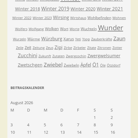
Winter 2019
Winter 2021
Winter 2018
Winter 2020
Wirsing
Wohlbefinden
Winter 2022
Winter 2023
Wirtshaus
Wohnen
Wunder
Wolken
Wort
Wuchteln
Wolfers
Wolfgang
Worte
Zaun
Würzburg
Xarus
Wärme
Wurzeln
Yeti
Ysop
Zauberkräfte
Zipi
Zeit
Zeile
Zeitung
Zeus
Zirbe
Zirbeler
Zitate
Zitronen
Zotter
Zucchini
Zwergwelsumer
Zukunft
Zutaten
Zwergcochin
Zwiebel
Ö1
Äpfel
Zwetschgen
Zwiebeln
Öle
Ötzidorf
BEITRAGSKALENDER
August 2026
M
D
M
D
F
S
S
1
2
3
4
5
6
7
8
9
10
11
12
13
14
15
16