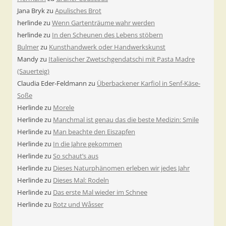
Jana Bryk
zu
Apulisches Brot
herlinde
zu
Wenn Gartenträume wahr werden
herlinde
zu
In den Scheunen des Lebens stöbern
Bulmer
zu
Kunsthandwerk oder Handwerkskunst
Mandy
zu
Italienischer Zwetschgendatschi mit Pasta Madre
(Sauerteig)
Claudia Eder-Feldmann
zu
Überbackener Karfiol in Senf-Käse-
Soße
Herlinde
zu
Morele
Herlinde
zu
Manchmal ist genau das die beste Medizin: Smile
Herlinde
zu
Man beachte den Eiszapfen
Herlinde
zu
In die Jahre gekommen
Herlinde
zu
So schaut’s aus
Herlinde
zu
Dieses Naturphänomen erleben wir jedes Jahr
Herlinde
zu
Dieses Mal: Rodeln
Herlinde
zu
Das erste Mal wieder im Schnee
Herlinde
zu
Rotz und Wåsser