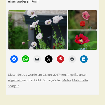
einer anderen Form.
Dieser Beitrag wurde am
23. Juni 2017
von
Angelika
unter
Allgemein
veröffentlicht. Schlagwörter:
Mohn
,
Mohnblüte
,
Saatgut
.