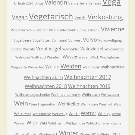
Vega
Valentin
Urlaub 2020
Ursus
Vanderbella
Vanessa
Vegetarisch
Verkostung
Vegan
Venchi
Vivienne
Villa Kunterbunt
Vernazza
Vesuv
Vielfalt
Vinosus
Vision
Volvo
Vollmond
Vogelbeere
Vogelfutter
Vollwert
Volvowolfgang
Vögel
Vroni
Waldviertel
Vorrat
Vorräte
Wacholder
Waldviertler
Wasser
Weckgläser
Walnüsse
Waltraud
Wandern
weben
Weck
Weiden
Weide
Weihnachten
Wegwarte
Weiberleit
Weihnacht
Weihnachten 2017
Weihnachten 2016
Weihnachten 2018
Weihnachten 2019
Weihnachtsmarkt
Weihrauch
Weihnachtsgeschenke
Weihwasser
Wein
Weinkeller
Wein Hagebutten
Weinkisten
Weisheit
Wels
Wetter
Werte
Whisky
Welsumer
Welsumerle
Werkzeug
Wicke
Wien
Wild
Wicken
Wildfrucht
Wildgemüse
Wildschönauer Ruabn
Winter
Winter 2017
Wilma
Winden
Windgebäck
Winter 2015