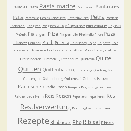
Pasta madre
Paula
Paradies
Pasta
Pesto
Pastinaken
Petra
Peter
Petersilie
Petersilienwurzel
Petersilwurzel
Pfeffern
Pfingstrose
Pfirsichbaum
Pfefferoni
Pfingsten
Pfingsten 2018
Physalis
Pilze
Pia
Pizza
Phönix
pilgern
Pimpernelle
Pincinelle
Piran
Poldi
Polenta
Plansee
Polaiball
Politisches
Polpa
Polpette
Polt
Portulak
Pompei
Portovenere
Post
Postbräu
Powidl
Prag
Pralinen
Quitte
Preiselbeeren
Pummele
Qiuttenbaum
Quintessa
Quitten
Quittenbaum
Quittenessig
Quittengelee
Raben
Quittengold
Quittenhonig
Quittensaft
Quittinis
Radieschen
Radio
Rasen
Raupen
Regen
Regenwürmer
Resi
Reis
Reisen
Reini
Reichenbach
Reparatur
reparieren
Restlverwertung
Rezension
Rex
Rexgläser
Rezepte
Ribisel
Rho
Rhabarber
Ribiseln