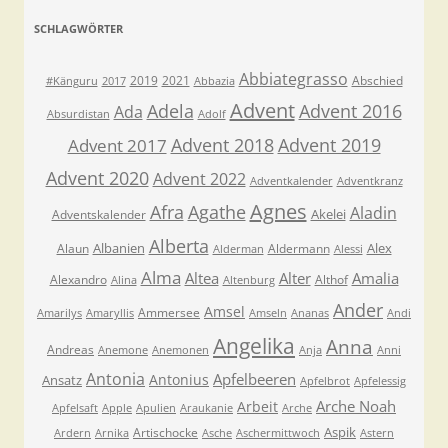
SCHLAGWÖRTER
Abbiategrasso
2019
2021
Abschied
#Känguru
2017
Abbazia
Advent
Adela
Advent 2016
Ada
Absurdistan
Adolf
Advent 2018
Advent 2019
Advent 2017
Advent 2020
Advent 2022
Adventkalender
Adventkranz
Agnes
Afra
Agathe
Aladin
Akelei
Adventskalender
Alberta
Albanien
Alex
Alaun
Aldermann
Alderman
Alessi
Alma
Altea
Alter
Amalia
Alexandro
Althof
Alina
Altenburg
Ander
Amsel
Ammersee
Amarilys
Amaryllis
Amseln
Ananas
Andi
Angelika
Anna
Andreas
Anemone
Anemonen
Anja
Anni
Antonia
Apfelbeeren
Antonius
Ansatz
Apfelbrot
Apfelessig
Arche Noah
Arbeit
Apfelsaft
Apple
Apulien
Araukanie
Arche
Aspik
Artischocke
Ardern
Arnika
Asche
Aschermittwoch
Astern