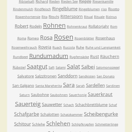
Riegele
Richard
Ribiselsaft
Rieden
Rieden See
Riesenkamille
Ringelblume
Risotto
Rindenmulch
Rindfleisch
Ringelblumen
riso
Rittersporn
Ritschi
Rispenhortensie
Rita
Ritual
Rituale
Rizinus
Rohnen
Robert
Rodeln
Rollatorjahr
Rohnenkraut
Rom
Rosen
Rosa
Rosenhaus
Romeo
Roma
Rosenblätter
Roveja
Ruhe
Rosenweihrauch
Ruach
Ruccola
Ruhe und Langsamkeit
Rundumadum
Rust
Räuchern
Rundbeet
Rupfensäcke
Saatgut
Salat
Salbei
Rübstiel
Saft
Salami
Salomonssiegel
Sanddorn
Salvatore
Salzzitronen
Sandkisten
San Donato
Sara
Sardellen
San Galgano
Santa Margherita
Sarah
Sardinen
Sauerkraut
Saubohne
Saturn
Saubohnen
Sauerhonig
Sauerteig
Sauwetter
Schachbrettblume
Schach
Schaf
Scheibengurke
Schafgarbe
Schalotten
Schatzkammer
Schlehen
Schitour
Schlehe
Schlipfkrapfen
Schmetterlinge