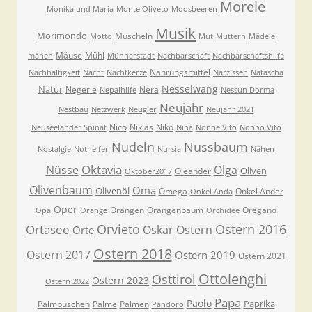
Morele
Monika und Maria
Monte Oliveto
Moosbeeren
Musik
Morimondo
Muscheln
Motto
Mut
Muttern
Mädele
Mäuse
Mühl
mähen
Münnerstadt
Nachbarschaft
Nachbarschaftshilfe
Nahrungsmittel
Nachhaltigkeit
Nacht
Nachtkerze
Narzissen
Natascha
Nesselwang
Natur
Negerle
Nera
Nepalhilfe
Nessun Dorma
Neujahr
Nestbau
Netzwerk
Neugier
Neujahr 2021
Nico
Niklas
Niko
Neuseeländer Spinat
Nina
Nonne Vito
Nonno Vito
Nudeln
Nussbaum
Nostalgie
Nothelfer
Nursia
Nähen
Oktavia
Nüsse
Olga
Oliven
Oleander
Oktober2017
Olivenbaum
Oma
Olivenöl
Omega
Onkel Ander
Onkel Anda
Oper
Orangen
Orangenbaum
Oregano
Opa
Orange
Orchidee
Orvieto
Ostern 2016
Ortasee
Oskar
Ostern
Orte
Ostern 2018
Ostern 2017
Ostern 2019
Ostern 2021
Ottolenghi
Osttirol
Ostern 2023
Ostern 2022
Papa
Paolo
Paprika
Palmbuschen
Palme
Palmen
Pandoro