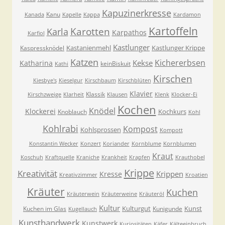
Kapuzinerkresse
Kanu
Kanada
Kapelle
Kappa
Kardamon
Kartoffeln
Karla
Karotten
Karpathos
Karfiol
Kastlunger
Kastanienmehl
Kastlunger Krippe
Kaspressknödel
Katzen
Kichererbsen
Kekse
Katharina
keinBiskuit
Kathi
Kirschen
Kiesbye's
Kieselgur
Kirschbaum
Kirschblüten
Klavier
Klassik
Kirschzweige
Klarheit
Klausen
Klenk
Klocker-Ei
Kochen
Knödel
Klockerei
Kochkurs
Knoblauch
Kohl
Kohlrabi
Kompost
Kohlsprossen
Kompott
Konstantin Wecker
Konzert
Koriander
Kornblume
Kornblumen
Kraut
Koschuh
Kraftquelle
Kraniche
Krankheit
Krapfen
Krauthobel
Krippe
Kreativität
Krippen
Kresse
Kreativzimmer
Kroatien
Kräuter
Kuchen
Kräuterwein
Kräuterweine
Kräuteröl
Kultur
Kulturgut
Kunst
Kuchen im Glas
Kunigunde
Kugellauch
Kunsthandwerk
Kunstwerk
Kuriositäten
Käfer
Kälteeinbruch