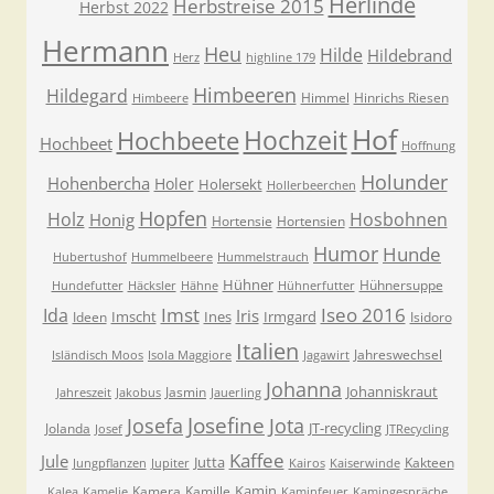
Herlinde
Herbstreise 2015
Herbst 2022
Hermann
Heu
Hilde
Hildebrand
Herz
highline 179
Himbeeren
Hildegard
Himmel
Hinrichs Riesen
Himbeere
Hof
Hochzeit
Hochbeete
Hochbeet
Hoffnung
Holunder
Hohenbercha
Holer
Holersekt
Hollerbeerchen
Hopfen
Holz
Hosbohnen
Honig
Hortensie
Hortensien
Humor
Hunde
Hubertushof
Hummelbeere
Hummelstrauch
Hühner
Hühnersuppe
Hundefutter
Häcksler
Hähne
Hühnerfutter
Imst
Iseo 2016
Ida
Iris
Imscht
Ines
Irmgard
Ideen
Isidoro
Italien
Jahreswechsel
Isländisch Moos
Isola Maggiore
Jagawirt
Johanna
Johanniskraut
Jasmin
Jahreszeit
Jakobus
Jauerling
Josefa
Josefine
Jota
JT-recycling
Jolanda
Josef
JTRecycling
Kaffee
Jule
Jutta
Kakteen
Jungpflanzen
Jupiter
Kairos
Kaiserwinde
Kamin
Kamera
Kamille
Kalea
Kamelie
Kaminfeuer
Kamingespräche