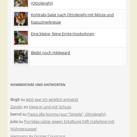
(Ottolenghi)
Kohlrabi-Salat nach Ottolenghi mit Minze und
Kapuzinerkresse
Eine kleine, feine Ernte Hosbohnen
Bleibt noch Hildegard
KOMMENTARE UND ANTWORTEN
Birgit
zu
Jetzt war ich wirklich entsetzt
Zandiy
zu
Hexe in und mit Schuss
bernd
zu
Pasta alla Norma (aus “Simple”, Ottolenghi)
Julia
zu
Porridge salzig: gegen Erkältung hilft Haferbrei mit
Hühnersuppe!
Hermann
zu
Grüner Couscous