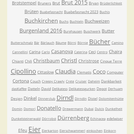
Brut 2015
Brotstempel
Brut
Bruners
Bryan
Brüderlichkeit
Brüten
Buabefasnacht 2023
Buabefasnacht
Buchis
Buchkirchen
Buchweizen
Buchs
Buchteln
Burgenland 2016
Butter
Burghausen
Buschwerk
Bücher
Butterschmalz
Bär
Bärlauch
Bäume
Börni
Börnie
Camino
Casanova
Chaira
Carina
Ceci
Cannellini
Carlo
Caterina
Centro
Christl
Christbaum
Christrose
Chianti
Chili
Cinque Terre
Cipollino
Claudia
Coco
Cittaslow
Clematis
Computer
Cortona
Couch
Dankbarkeit
Creepy Crawly
Crete
Cruiser
Daheim
Datteln
David
Depot
dasKaffee
Delikatess
Delikatessgurken
Derhuam
Dirndl
Dinkel
Design
Distel
Dinnerclub
Dirndln
Dolomitenhütte
Donatello
Domin
Domori
Drewermann
Dubai
Dulcis
Dunkelheit
Dürrenberg
edelwiser
Dunkelsteinerwald
Dörrobst
Echinacea
Eier
Efeu
Eierkarton
Eierschwammerl
einkochen
Einkorn