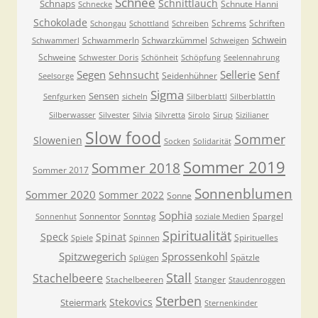
Schnee
Schnittlauch
Schnaps
Schnute Hanni
Schnecke
Schokolade
Schrems
Schriften
Schongau
Schottland
Schreiben
Schwein
Schwammerln
Schwarzkümmel
Schwammerl
Schweigen
Schweine
Schwester Doris
Schönheit
Schöpfung
Seelennahrung
Segen
Sellerie
Sehnsucht
Senf
Seidenhühner
Seelsorge
Sigma
Sensen
Senfgurken
sicheln
Silberblattl
Silberblattln
Silberwasser
Silvester
Silvia
Silvretta
Sirolo
Sirup
Sizilianer
Slow food
Sommer
Slowenien
Socken
Solidarität
Sommer 2019
Sommer 2018
Sommer 2017
Sonnenblumen
Sommer 2020
Sommer 2022
Sonne
Sophia
Sonnentor
Sonntag
Spargel
Sonnenhut
soziale Medien
Spiritualität
Speck
Spinat
Spirituelles
Spiele
Spinnen
Spitzwegerich
Sprossenkohl
Spätzle
Splügen
Stall
Stachelbeere
Stachelbeeren
Stanger
Staudenroggen
Sterben
Stekovics
Steiermark
Sternenkinder