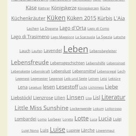
Käse
Königskerze
Küche
Käthrer
Königskerzen
Küken
Küken 2015
Kürbis
L'Aia
Küchenkräuter
Lago d'Orta
Lachen
La Dogana
Lago di Como
Lago di Trasimeno
La Spezia
Lago Maggiore
La Scarzuola
Latsche
Leben
Lavendel
Lauch
Lebensbegleiter
Laufen
Lebensfreude
Lebensgeschichten
Lebenshilfe
Lebensinsel
Lebenslust
Lebensmittel
Lech
Lebenskette
Lebenskraft
Lebensregal
Legenot
Legenest
Legenester
Leib und Seele
Leinen
Leisi
Lektüre
Lesestoff
Liebe
lesen
Lena
Licht
Leselust
Lichtmess
Literatur
Linsen
Lisl
Liebstöckl
Lienzrose
Lilien
Lisa
Little Miss Sunshine
Lockenweide
Lokum
Lollorosso
Lotte
Lucia
Lombardei
Luigi
Lorbeer
Lomo
Loreto
Luca
Luise
Luis
Lärche
Lupinie
Luigi Nono
Löwenmaul