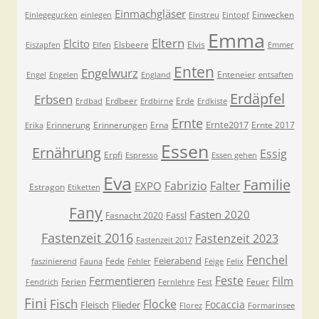
Einmachgläser
Einwecken
Einlegegurken
einlegen
Einstreu
Eintopf
Emma
Eltern
Elcito
Elsbeere
Elvis
Eiszapfen
Elfen
Emmer
Enten
Engelwurz
Enteneier
Engel
Engelen
England
entsaften
Erdäpfel
Erbsen
Erdbeer
Erde
Erdbad
Erdbirne
Erdkiste
Ernte
Ernte2017
Erinnerung
Erinnerungen
Erna
Ernte 2017
Erika
Essen
Ernährung
Essig
Erpfi
Espresso
Essen gehen
Eva
Familie
Fabrizio
Falter
EXPO
Estragon
Etiketten
Fany
Fasten 2020
Fassl
Fasnacht 2020
Fastenzeit 2016
Fastenzeit 2023
Fastenzeit 2017
Fenchel
Feierabend
Fede
faszinierend
Fauna
Fehler
Feige
Felix
Feste
Fermentieren
Film
Ferien
Feuer
Fendrich
Fernlehre
Fest
Fini
Fisch
Flocke
Focaccia
Fleisch
Flieder
Florez
Formarinsee