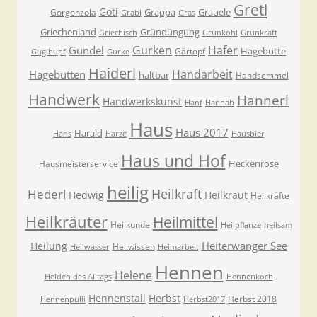
Gretl
Goti
Grappa
Grauele
Gorgonzola
Grabl
Gras
Griechenland
Gründüngung
Griechisch
Grünkohl
Grünkraft
Gurken
Hafer
Gundel
Hagebutte
Gärtopf
Guglhupf
Gurke
Haiderl
Handarbeit
Hagebutten
haltbar
Handsemmel
Handwerk
Hannerl
Handwerkskunst
Hanf
Hannah
Haus
Haus 2017
Harald
Hans
Harze
Hausbier
Haus und Hof
Heckenrose
Hausmeisterservice
heilig
Heilkraft
Hederl
Hedwig
Heilkraut
Heilkräfte
Heilkräuter
Heilmittel
Heilkunde
Heilpflanze
heilsam
Heiterwanger See
Heilung
Heilwissen
Heilwasser
Heimarbeit
Hennen
Helene
Helden des Alltags
Hennenkoch
Hennenstall
Herbst
Herbst 2018
Hennenpulli
Herbst2017