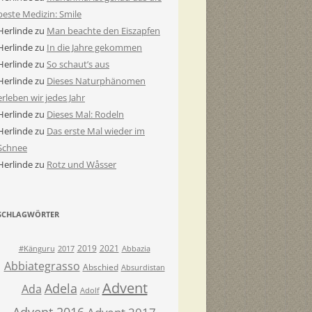
beste Medizin: Smile
Herlinde
zu
Man beachte den Eiszapfen
Herlinde
zu
In die Jahre gekommen
Herlinde
zu
So schaut’s aus
Herlinde
zu
Dieses Naturphänomen
erleben wir jedes Jahr
Herlinde
zu
Dieses Mal: Rodeln
Herlinde
zu
Das erste Mal wieder im
Schnee
Herlinde
zu
Rotz und Wåsser
SCHLAGWÖRTER
2019
2021
#Känguru
2017
Abbazia
Abbiategrasso
Abschied
Absurdistan
Advent
Adela
Ada
Adolf
Advent 2016