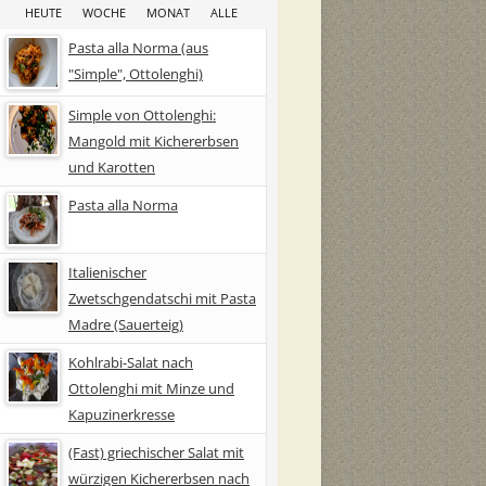
HEUTE
WOCHE
MONAT
ALLE
Pasta alla Norma (aus
"Simple", Ottolenghi)
Simple von Ottolenghi:
Mangold mit Kichererbsen
und Karotten
Pasta alla Norma
Italienischer
Zwetschgendatschi mit Pasta
Madre (Sauerteig)
Kohlrabi-Salat nach
Ottolenghi mit Minze und
Kapuzinerkresse
(Fast) griechischer Salat mit
würzigen Kichererbsen nach