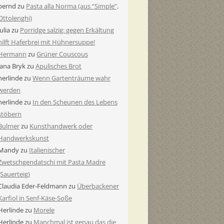
bernd
zu
Pasta alla Norma (aus “Simple”,
Ottolenghi)
Julia
zu
Porridge salzig: gegen Erkältung
hilft Haferbrei mit Hühnersuppe!
Hermann
zu
Grüner Couscous
Jana Bryk
zu
Apulisches Brot
herlinde
zu
Wenn Gartenträume wahr
werden
herlinde
zu
In den Scheunen des Lebens
stöbern
Bulmer
zu
Kunsthandwerk oder
Handwerkskunst
Mandy
zu
Italienischer
Zwetschgendatschi mit Pasta Madre
(Sauerteig)
Claudia Eder-Feldmann
zu
Überbackener
Karfiol in Senf-Käse-Soße
Herlinde
zu
Morele
Herlinde
zu
Manchmal ist genau das die