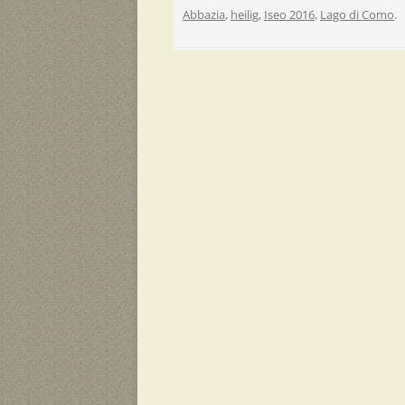
Abbazia
,
heilig
,
Iseo 2016
,
Lago di Como
.