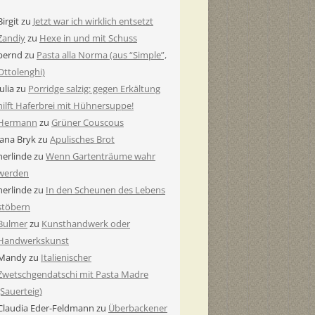
Birgit
zu
Jetzt war ich wirklich entsetzt
Zandiy
zu
Hexe in und mit Schuss
bernd
zu
Pasta alla Norma (aus “Simple”,
Ottolenghi)
Julia
zu
Porridge salzig: gegen Erkältung
hilft Haferbrei mit Hühnersuppe!
Hermann
zu
Grüner Couscous
Jana Bryk
zu
Apulisches Brot
herlinde
zu
Wenn Gartenträume wahr
werden
herlinde
zu
In den Scheunen des Lebens
stöbern
Bulmer
zu
Kunsthandwerk oder
Handwerkskunst
Mandy
zu
Italienischer
Zwetschgendatschi mit Pasta Madre
(Sauerteig)
Claudia Eder-Feldmann
zu
Überbackener