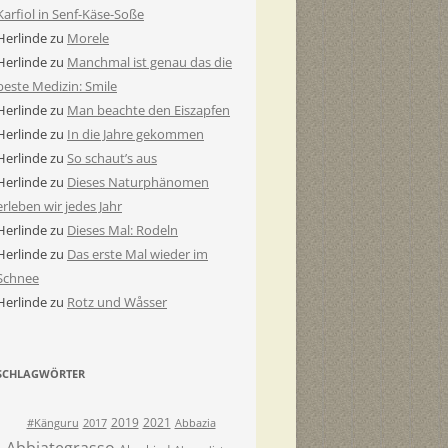
Karfiol in Senf-Käse-Soße
Herlinde
zu
Morele
Herlinde
zu
Manchmal ist genau das die
beste Medizin: Smile
Herlinde
zu
Man beachte den Eiszapfen
Herlinde
zu
In die Jahre gekommen
Herlinde
zu
So schaut’s aus
Herlinde
zu
Dieses Naturphänomen
erleben wir jedes Jahr
Herlinde
zu
Dieses Mal: Rodeln
Herlinde
zu
Das erste Mal wieder im
Schnee
Herlinde
zu
Rotz und Wåsser
SCHLAGWÖRTER
2019
2021
#Känguru
2017
Abbazia
Abbiategrasso