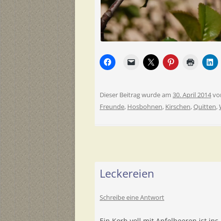
Dieser Beitrag wurde am
30. April 2014
vo
Freunde
,
Hosbohnen
,
Kirschen
,
Quitten
,
Leckereien
Schreibe eine Antwort
Ein Korb voll mit Apfelbeeren ist i