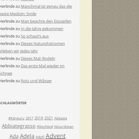
Herlinde
zu
Manchmal ist genau das die
beste Medizin: Smile
Herlinde
zu
Man beachte den Eiszapfen
Herlinde
zu
In die Jahre gekommen
Herlinde
zu
So schaut’s aus
Herlinde
zu
Dieses Naturphänomen
erleben wir jedes Jahr
Herlinde
zu
Dieses Mal: Rodeln
Herlinde
zu
Das erste Mal wieder im
Schnee
Herlinde
zu
Rotz und Wåsser
SCHLAGWÖRTER
2019
2021
#Känguru
2017
Abbazia
Abbiategrasso
Abschied
Absurdistan
Advent
Adela
Ada
Adolf