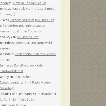
Zandiy
zu
Hexe in und mit Schuss
bernd
zu
Pasta alla Norma (aus “Simple”,
Ottolenghi)
Julia
zu
Porridge salzig: gegen Erkältung
hilft Haferbrei mit Hühnersuppe!
Hermann
zu
Grüner Couscous
Jana Bryk
zu
Apulisches Brot
herlinde
zu
Wenn Gartenträume wahr
werden
herlinde
zu
In den Scheunen des Lebens
stöbern
Bulmer
zu
Kunsthandwerk oder
Handwerkskunst
Mandy
zu
Italienischer
Zwetschgendatschi mit Pasta Madre
(Sauerteig)
Claudia Eder-Feldmann
zu
Überbackener
Karfiol in Senf-Käse-Soße
Herlinde
zu
Morele