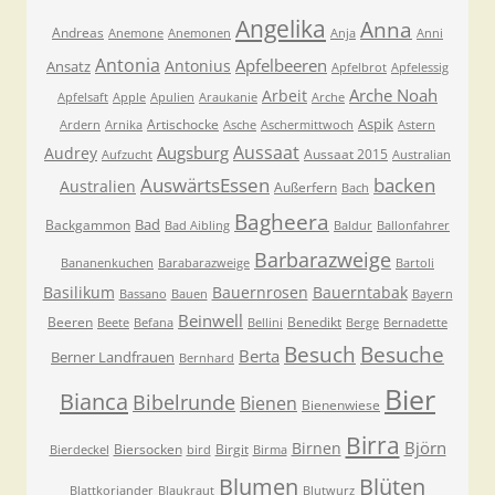
Angelika
Anna
Andreas
Anemone
Anemonen
Anja
Anni
Antonia
Apfelbeeren
Antonius
Ansatz
Apfelbrot
Apfelessig
Arche Noah
Arbeit
Apfelsaft
Apple
Apulien
Araukanie
Arche
Aspik
Artischocke
Ardern
Arnika
Asche
Aschermittwoch
Astern
Aussaat
Augsburg
Audrey
Aussaat 2015
Aufzucht
Australian
AuswärtsEssen
backen
Australien
Außerfern
Bach
Bagheera
Bad
Backgammon
Bad Aibling
Baldur
Ballonfahrer
Barbarazweige
Bananenkuchen
Barabarazweige
Bartoli
Basilikum
Bauernrosen
Bauerntabak
Bassano
Bauen
Bayern
Beinwell
Beeren
Benedikt
Beete
Befana
Bellini
Berge
Bernadette
Besuche
Besuch
Berta
Berner Landfrauen
Bernhard
Bier
Bianca
Bibelrunde
Bienen
Bienenwiese
Birra
Björn
Birnen
Biersocken
Birgit
Bierdeckel
bird
Birma
Blumen
Blüten
Blattkoriander
Blaukraut
Blutwurz