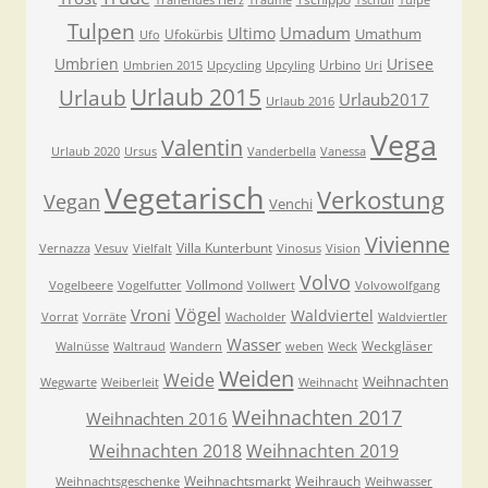
Tränendes Herz
Träume
Tschuli
Tulpe
Tulpen
Umadum
Ultimo
Umathum
Ufokürbis
Ufo
Umbrien
Urisee
Urbino
Umbrien 2015
Upcycling
Upcyling
Uri
Urlaub 2015
Urlaub
Urlaub2017
Urlaub 2016
Vega
Valentin
Urlaub 2020
Ursus
Vanderbella
Vanessa
Vegetarisch
Verkostung
Vegan
Venchi
Vivienne
Villa Kunterbunt
Vernazza
Vesuv
Vielfalt
Vinosus
Vision
Volvo
Vollmond
Vogelbeere
Vogelfutter
Vollwert
Volvowolfgang
Vögel
Vroni
Waldviertel
Vorrat
Vorräte
Wacholder
Waldviertler
Wasser
Weckgläser
Walnüsse
Waltraud
Wandern
weben
Weck
Weiden
Weide
Weihnachten
Wegwarte
Weiberleit
Weihnacht
Weihnachten 2017
Weihnachten 2016
Weihnachten 2018
Weihnachten 2019
Weihnachtsmarkt
Weihrauch
Weihnachtsgeschenke
Weihwasser