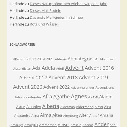
Herlinde
zu
Dieses Naturphänomen erleben wir jedes Jahr
Herlinde
zu
Dieses Mal: Rodeln
Herlinde
zu
Das erste Mal wieder im Schnee
Herlinde
zu
Rotz und Wåsser
SCHLAGWÖRTER
Abbiategrasso
2019
2021
Abschied
#Känguru
2017
Abbazia
Advent
Adela
Advent 2016
Ada
Absurdistan
Adolf
Advent 2018
Advent 2019
Advent 2017
Advent 2020
Advent 2022
Adventkalender
Adventkranz
Agnes
Afra
Agathe
Aladin
Akelei
Adventskalender
Alberta
Albanien
Alex
Alaun
Aldermann
Alderman
Alessi
Alma
Altea
Alter
Amalia
Alexandro
Althof
Alina
Altenburg
Ander
Amsel
Ammersee
Amarilys
Amaryllis
Amseln
Ananas
Andi