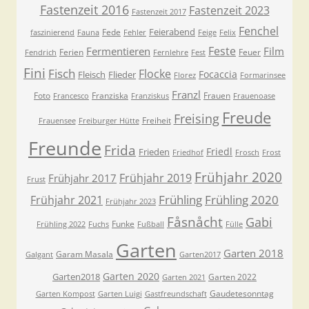
Fastenzeit 2016
Fastenzeit 2023
Fastenzeit 2017
Fenchel
Feierabend
Fede
faszinierend
Fauna
Fehler
Feige
Felix
Feste
Fermentieren
Film
Ferien
Feuer
Fendrich
Fernlehre
Fest
Fini
Fisch
Flocke
Focaccia
Fleisch
Flieder
Florez
Formarinsee
Franzl
Foto
Franziska
Frauen
Francesco
Franziskus
Frauenoase
Freude
Freising
Freiheit
Frauensee
Freiburger Hütte
Freunde
Frida
Friedl
Frieden
Friedhof
Frosch
Frost
Frühjahr 2020
Frühjahr 2019
Frühjahr 2017
Frust
Frühling
Frühling 2020
Frühjahr 2021
Frühjahr 2023
Fåsnåcht
Gabi
Funke
Frühling 2022
Fuchs
Fußball
Fülle
Garten
Garten 2018
Garam Masala
Galgant
Garten2017
Garten 2020
Garten2018
Garten 2022
Garten 2021
Gaudetesonntag
Garten Kompost
Garten Luigi
Gastfreundschaft