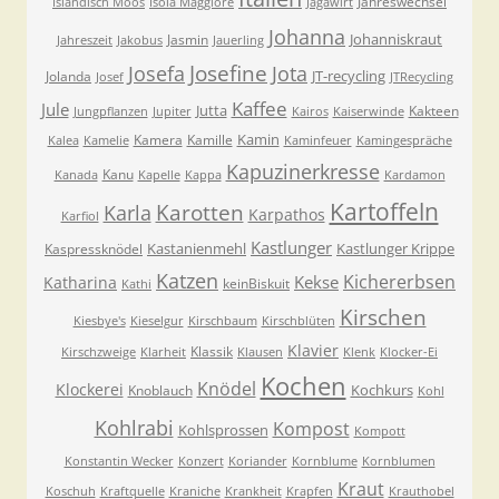
Jahreswechsel
Isländisch Moos
Isola Maggiore
Jagawirt
Johanna
Johanniskraut
Jasmin
Jahreszeit
Jakobus
Jauerling
Josefa
Josefine
Jota
JT-recycling
Jolanda
Josef
JTRecycling
Kaffee
Jule
Jutta
Kakteen
Jungpflanzen
Jupiter
Kairos
Kaiserwinde
Kamin
Kamera
Kamille
Kalea
Kamelie
Kaminfeuer
Kamingespräche
Kapuzinerkresse
Kanu
Kanada
Kapelle
Kappa
Kardamon
Kartoffeln
Karla
Karotten
Karpathos
Karfiol
Kastlunger
Kastanienmehl
Kastlunger Krippe
Kaspressknödel
Katzen
Kichererbsen
Kekse
Katharina
keinBiskuit
Kathi
Kirschen
Kiesbye's
Kieselgur
Kirschbaum
Kirschblüten
Klavier
Klassik
Kirschzweige
Klarheit
Klausen
Klenk
Klocker-Ei
Kochen
Knödel
Klockerei
Kochkurs
Knoblauch
Kohl
Kohlrabi
Kompost
Kohlsprossen
Kompott
Konstantin Wecker
Konzert
Koriander
Kornblume
Kornblumen
Kraut
Koschuh
Kraftquelle
Kraniche
Krankheit
Krapfen
Krauthobel