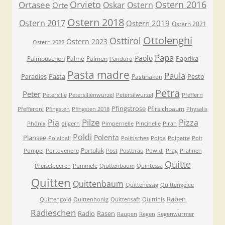
Orvieto
Ostern 2016
Ortasee
Oskar
Ostern
Orte
Ostern 2018
Ostern 2017
Ostern 2019
Ostern 2021
Ottolenghi
Osttirol
Ostern 2023
Ostern 2022
Papa
Paolo
Paprika
Palmbuschen
Palme
Palmen
Pandoro
Pasta madre
Paula
Paradies
Pasta
Pesto
Pastinaken
Petra
Peter
Petersilie
Petersilienwurzel
Petersilwurzel
Pfeffern
Pfingstrose
Pfirsichbaum
Pfefferoni
Pfingsten
Pfingsten 2018
Physalis
Pilze
Pia
Pizza
Phönix
pilgern
Pimpernelle
Pincinelle
Piran
Poldi
Polenta
Plansee
Polaiball
Politisches
Polpa
Polpette
Polt
Portulak
Pompei
Portovenere
Post
Postbräu
Powidl
Prag
Pralinen
Quitte
Preiselbeeren
Pummele
Qiuttenbaum
Quintessa
Quitten
Quittenbaum
Quittenessig
Quittengelee
Raben
Quittengold
Quittenhonig
Quittensaft
Quittinis
Radieschen
Radio
Rasen
Raupen
Regen
Regenwürmer