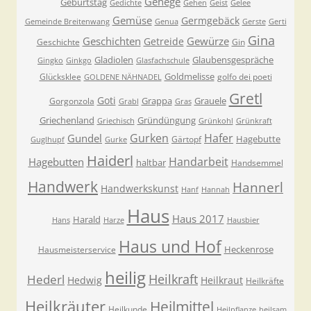
Gehege
Geburtstag
Gedichte
Gehen
Geist
Gelee
Gemüse
Germgebäck
Gemeinde Breitenwang
Genua
Gerste
Gerti
Gina
Geschichten
Gewürze
Getreide
Geschichte
Gin
Gladiolen
Glaubensgespräche
Gingko
Ginkgo
Glasfachschule
Goldmelisse
Glücksklee
golfo dei poeti
GOLDENE NÄHNADEL
Gretl
Goti
Grappa
Grauele
Gorgonzola
Grabl
Gras
Griechenland
Gründüngung
Griechisch
Grünkohl
Grünkraft
Gurken
Hafer
Gundel
Hagebutte
Gärtopf
Guglhupf
Gurke
Haiderl
Handarbeit
Hagebutten
haltbar
Handsemmel
Handwerk
Hannerl
Handwerkskunst
Hanf
Hannah
Haus
Haus 2017
Harald
Hans
Harze
Hausbier
Haus und Hof
Heckenrose
Hausmeisterservice
heilig
Heilkraft
Hederl
Hedwig
Heilkraut
Heilkräfte
Heilkräuter
Heilmittel
Heilkunde
Heilpflanze
heilsam