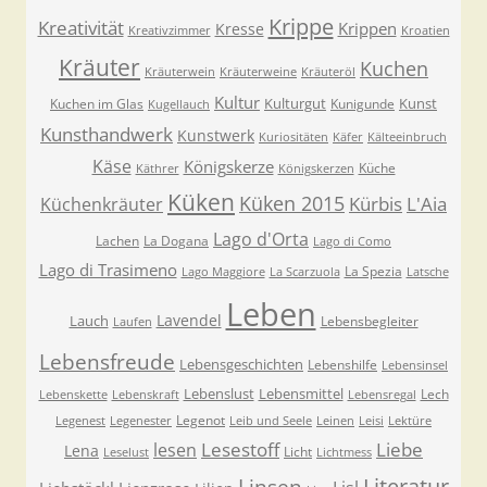
Krippe
Kreativität
Krippen
Kresse
Kreativzimmer
Kroatien
Kräuter
Kuchen
Kräuterwein
Kräuterweine
Kräuteröl
Kultur
Kulturgut
Kunst
Kuchen im Glas
Kunigunde
Kugellauch
Kunsthandwerk
Kunstwerk
Kuriositäten
Käfer
Kälteeinbruch
Käse
Königskerze
Küche
Käthrer
Königskerzen
Küken
Küken 2015
Kürbis
L'Aia
Küchenkräuter
Lago d'Orta
Lachen
La Dogana
Lago di Como
Lago di Trasimeno
La Spezia
Lago Maggiore
La Scarzuola
Latsche
Leben
Lavendel
Lauch
Lebensbegleiter
Laufen
Lebensfreude
Lebensgeschichten
Lebenshilfe
Lebensinsel
Lebenslust
Lebensmittel
Lech
Lebenskette
Lebenskraft
Lebensregal
Legenot
Legenest
Legenester
Leib und Seele
Leinen
Leisi
Lektüre
Lesestoff
Liebe
lesen
Lena
Licht
Leselust
Lichtmess
Literatur
Linsen