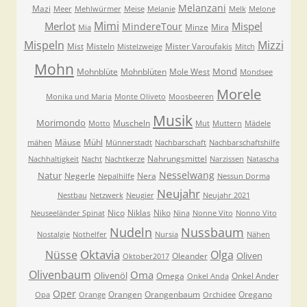
Melanzani
Mazi
Meer
Mehlwürmer
Meise
Melanie
Melk
Melone
Mimi
Merlot
Mispel
MindereTour
Minze
Mira
Mia
Mispeln
Mizzi
Mist
Misteln
Mister Varoufakis
Mistelzweige
Mitch
Mohn
Mond
Mohnblüte
Mohnblüten
Mole West
Mondsee
Morele
Monika und Maria
Monte Oliveto
Moosbeeren
Musik
Morimondo
Muscheln
Motto
Mut
Muttern
Mädele
Mäuse
Mühl
mähen
Münnerstadt
Nachbarschaft
Nachbarschaftshilfe
Nahrungsmittel
Nachhaltigkeit
Nacht
Nachtkerze
Narzissen
Natascha
Nesselwang
Natur
Negerle
Nera
Nepalhilfe
Nessun Dorma
Neujahr
Nestbau
Netzwerk
Neugier
Neujahr 2021
Nico
Niklas
Niko
Neuseeländer Spinat
Nina
Nonne Vito
Nonno Vito
Nudeln
Nussbaum
Nostalgie
Nothelfer
Nursia
Nähen
Oktavia
Nüsse
Olga
Oliven
Oleander
Oktober2017
Olivenbaum
Oma
Olivenöl
Omega
Onkel Ander
Onkel Anda
Oper
Orangen
Orangenbaum
Oregano
Opa
Orange
Orchidee