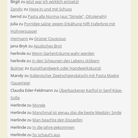
Birgit
zu
Jetzt war ich wirklich entsetzt
Zandiy
zu
Hexe in und mit Schuss
bernd
zu
Pasta alla Norma (aus “Simple”, Ottolenghi)
Julia
zu
Porridge salzig: gegen Erkältung hilft Haferbrei mit
Hühnersuppe!
Hermann
zu
Grüner Couscous
Jana Bryk
zu
Apulisches Brot
herlinde
zu
Wenn Gartenträume wahr werden
herlinde
zu
In den Scheunen des Lebens stöbern
Bulmer
zu
Kunsthandwerk oder Handwerkskunst
Mandy
zu
Italienischer Zwetschgendatschi mit Pasta Madre
(Sauerteig)
Claudia Eder-Feldmann
zu
Überbackener Karfiol in Senf-Käse-
Soße
Herlinde
zu
Morele
Herlinde
zu
Manchmal ist genau das die beste Medizin: Smile
Herlinde
zu
Man beachte den Eiszapfen
Herlinde
zu
In die Jahre gekommen
Herlinde
zu
So schaut’s aus