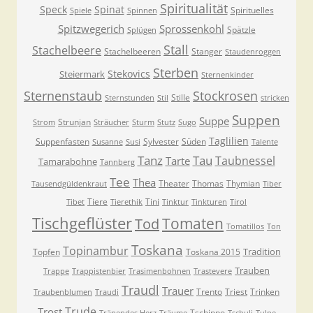
Spiritualität
Speck
Spinat
Spirituelles
Spiele
Spinnen
Spitzwegerich
Sprossenkohl
Spätzle
Splügen
Stall
Stachelbeere
Stachelbeeren
Stanger
Staudenroggen
Sterben
Stekovics
Steiermark
Sternenkinder
Sternenstaub
Stockrosen
Stille
Sternstunden
Stil
stricken
Suppen
Suppe
Strunjan
Strom
Sträucher
Sturm
Stutz
Sugo
Taglilien
Suppenfasten
Sylvester
Süden
Susanne
Susi
Talente
Tanz
Tau
Taubnessel
Tarte
Tamarabohne
Tannberg
Tee
Thea
Theater
Thomas
Thymian
Tausendgüldenkraut
Tiber
Tiere
Tini
Tibet
Tierethik
Tinktur
Tinkturen
Tirol
Tischgeflüster
Tomaten
Tod
Tomatillos
Ton
Toskana
Topinambur
Tradition
Topfen
Toskana 2015
Trauben
Trappe
Trappistenbier
Trasimenbohnen
Trastevere
Traudl
Trauer
Trento
Triest
Trinken
Traubenblumen
Traudi
Trude
Trost
Tschippo