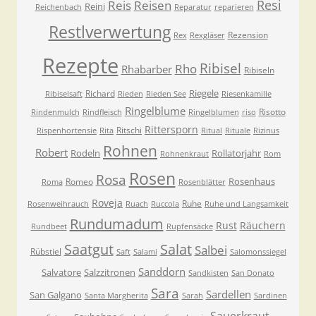
Resi
Reis
Reisen
Reini
Reichenbach
Reparatur
reparieren
Restlverwertung
Rezension
Rex
Rexgläser
Rezepte
Ribisel
Rho
Rhabarber
Ribiseln
Riegele
Richard
Ribiselsaft
Rieden
Rieden See
Riesenkamille
Ringelblume
Risotto
Rindenmulch
Rindfleisch
Ringelblumen
riso
Rittersporn
Ritschi
Rispenhortensie
Rita
Ritual
Rituale
Rizinus
Rohnen
Robert
Rodeln
Rollatorjahr
Rohnenkraut
Rom
Rosen
Rosa
Rosenhaus
Romeo
Roma
Rosenblätter
Roveja
Ruhe
Rosenweihrauch
Ruach
Ruccola
Ruhe und Langsamkeit
Rundumadum
Rust
Räuchern
Rundbeet
Rupfensäcke
Saatgut
Salat
Salbei
Rübstiel
Saft
Salami
Salomonssiegel
Sanddorn
Salvatore
Salzzitronen
Sandkisten
San Donato
Sara
Sardellen
San Galgano
Santa Margherita
Sarah
Sardinen