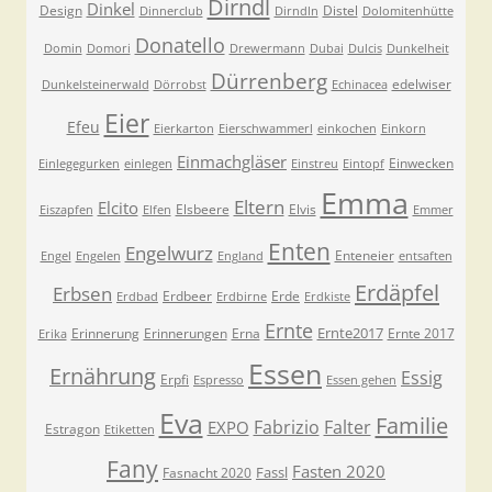
Dirndl
Dinkel
Design
Distel
Dinnerclub
Dirndln
Dolomitenhütte
Donatello
Domin
Domori
Drewermann
Dubai
Dulcis
Dunkelheit
Dürrenberg
edelwiser
Dunkelsteinerwald
Dörrobst
Echinacea
Eier
Efeu
Eierkarton
Eierschwammerl
einkochen
Einkorn
Einmachgläser
Einwecken
Einlegegurken
einlegen
Einstreu
Eintopf
Emma
Eltern
Elcito
Elsbeere
Elvis
Eiszapfen
Elfen
Emmer
Enten
Engelwurz
Enteneier
Engel
Engelen
England
entsaften
Erdäpfel
Erbsen
Erdbeer
Erde
Erdbad
Erdbirne
Erdkiste
Ernte
Ernte2017
Erinnerung
Erinnerungen
Erna
Ernte 2017
Erika
Essen
Ernährung
Essig
Erpfi
Espresso
Essen gehen
Eva
Familie
Fabrizio
Falter
EXPO
Estragon
Etiketten
Fany
Fasten 2020
Fassl
Fasnacht 2020