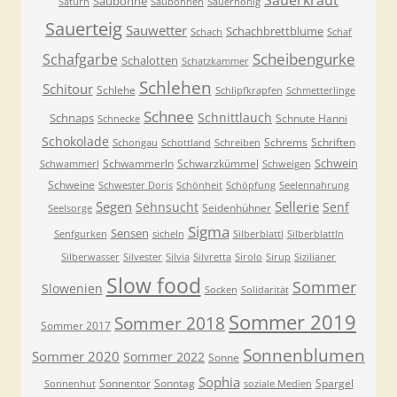
Sauerkraut
Saubohne
Saturn
Saubohnen
Sauerhonig
Sauerteig
Sauwetter
Schachbrettblume
Schach
Schaf
Scheibengurke
Schafgarbe
Schalotten
Schatzkammer
Schlehen
Schitour
Schlehe
Schlipfkrapfen
Schmetterlinge
Schnee
Schnittlauch
Schnaps
Schnute Hanni
Schnecke
Schokolade
Schrems
Schriften
Schongau
Schottland
Schreiben
Schwein
Schwammerln
Schwarzkümmel
Schwammerl
Schweigen
Schweine
Schwester Doris
Schönheit
Schöpfung
Seelennahrung
Segen
Sellerie
Sehnsucht
Senf
Seidenhühner
Seelsorge
Sigma
Sensen
Senfgurken
sicheln
Silberblattl
Silberblattln
Silberwasser
Silvester
Silvia
Silvretta
Sirolo
Sirup
Sizilianer
Slow food
Sommer
Slowenien
Socken
Solidarität
Sommer 2019
Sommer 2018
Sommer 2017
Sonnenblumen
Sommer 2020
Sommer 2022
Sonne
Sophia
Sonnentor
Sonntag
Spargel
Sonnenhut
soziale Medien