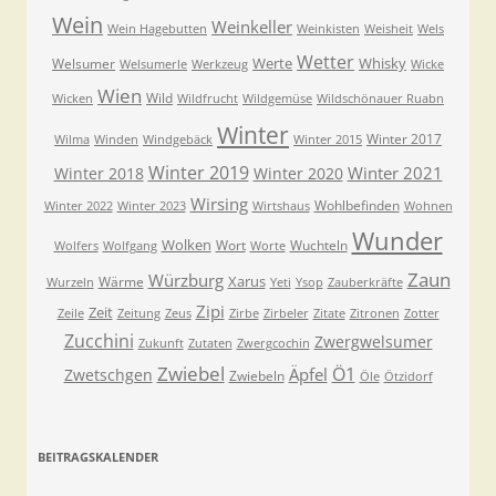
Wein
Weinkeller
Wein Hagebutten
Weinkisten
Weisheit
Wels
Wetter
Werte
Whisky
Welsumer
Welsumerle
Werkzeug
Wicke
Wien
Wild
Wicken
Wildfrucht
Wildgemüse
Wildschönauer Ruabn
Winter
Winter 2017
Wilma
Winden
Windgebäck
Winter 2015
Winter 2019
Winter 2021
Winter 2018
Winter 2020
Wirsing
Wohlbefinden
Winter 2022
Winter 2023
Wirtshaus
Wohnen
Wunder
Wolken
Wort
Wuchteln
Wolfers
Wolfgang
Worte
Zaun
Würzburg
Xarus
Wärme
Wurzeln
Yeti
Ysop
Zauberkräfte
Zipi
Zeit
Zeile
Zeitung
Zeus
Zirbe
Zirbeler
Zitate
Zitronen
Zotter
Zucchini
Zwergwelsumer
Zukunft
Zutaten
Zwergcochin
Zwiebel
Ö1
Äpfel
Zwetschgen
Zwiebeln
Öle
Ötzidorf
BEITRAGSKALENDER