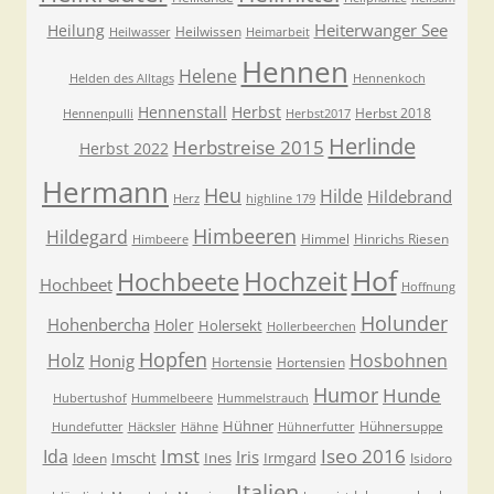
Heiterwanger See
Heilung
Heilwissen
Heilwasser
Heimarbeit
Hennen
Helene
Helden des Alltags
Hennenkoch
Hennenstall
Herbst
Herbst 2018
Hennenpulli
Herbst2017
Herlinde
Herbstreise 2015
Herbst 2022
Hermann
Heu
Hilde
Hildebrand
Herz
highline 179
Himbeeren
Hildegard
Himmel
Hinrichs Riesen
Himbeere
Hof
Hochzeit
Hochbeete
Hochbeet
Hoffnung
Holunder
Hohenbercha
Holer
Holersekt
Hollerbeerchen
Hopfen
Holz
Hosbohnen
Honig
Hortensie
Hortensien
Humor
Hunde
Hubertushof
Hummelbeere
Hummelstrauch
Hühner
Hühnersuppe
Hundefutter
Häcksler
Hähne
Hühnerfutter
Imst
Iseo 2016
Ida
Iris
Imscht
Ines
Irmgard
Ideen
Isidoro
Italien