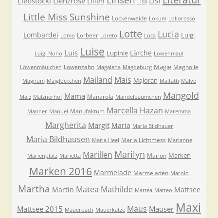
Lisl
Liebstöckl
Lienzrose
Lilien
Lisa
Little Miss Sunshine
Lockenweide
Lokum
Lollorosso
Lotte
Lucia
Lombardei
Luigi
Lorbeer
Lomo
Loreto
Luca
Luise
Luis
Lärche
Lupinie
Luigi Nono
Löwenmaul
Magie
Löwenzahn
Magnolie
Löwenmäulchen
Magalena
Magdeburg
Mailand
Mais
Majoran
Magnum
Maiglöckchen
Malfatti
Malve
Mangold
Mama
Manarola
Malz
Malznerhof
Mandelbäumchen
Marcella Hazan
Manufaktum
Manner
Manuel
Maremma
Margherita
Margit
Maria
Maria Bildhauer
Maria Bildhausen
Maria Lichtmess
Maria Heel
Marianne
Marilyn
Marillen
Marken
Marion
Marienplatz
Marietta
Marken 2016
Marmelade
Marmeladen
Marolo
Martha
Matea
Mathilde
Martin
Mattsee
Mattea
Matteo
Maxi
Maus
Mattsee 2015
Mauser
Mauerbach
Mauerkatze