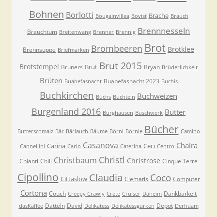
Bohnen
Borlotti
Brache
Bougainvillea
Bovist
Brauch
Brennnesseln
Brauchtum
Breitenwang
Brenner
Brennig
Brot
Brombeeren
Brotklee
Brennsuppe
Briefmarken
Brut 2015
Brotstempel
Brut
Bruners
Bryan
Brüderlichkeit
Brüten
Buabefasnacht 2023
Buabefasnacht
Buchis
Buchkirchen
Buchweizen
Buchs
Buchteln
Burgenland 2016
Butter
Burghausen
Buschwerk
Bücher
Butterschmalz
Bär
Bärlauch
Bäume
Börni
Börnie
Camino
Casanova
Chaira
Carina
Ceci
Cannellini
Carlo
Caterina
Centro
Christl
Christbaum
Christrose
Chianti
Chili
Cinque Terre
Cipollino
Claudia
Coco
Cittaslow
Clematis
Computer
Cortona
Couch
Dankbarkeit
Creepy Crawly
Crete
Cruiser
Daheim
Datteln
David
Depot
dasKaffee
Delikatess
Delikatessgurken
Derhuam