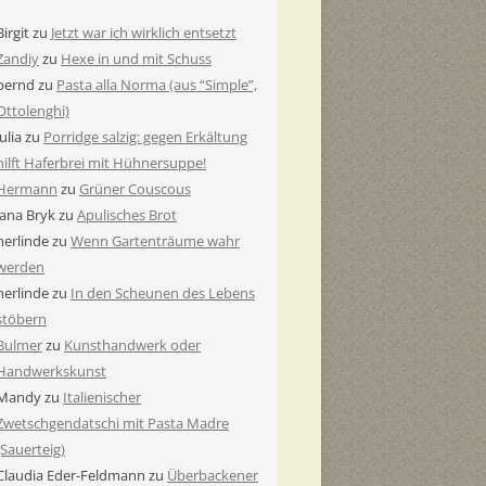
Birgit
zu
Jetzt war ich wirklich entsetzt
Zandiy
zu
Hexe in und mit Schuss
bernd
zu
Pasta alla Norma (aus “Simple”,
Ottolenghi)
Julia
zu
Porridge salzig: gegen Erkältung
hilft Haferbrei mit Hühnersuppe!
Hermann
zu
Grüner Couscous
Jana Bryk
zu
Apulisches Brot
herlinde
zu
Wenn Gartenträume wahr
werden
herlinde
zu
In den Scheunen des Lebens
stöbern
Bulmer
zu
Kunsthandwerk oder
Handwerkskunst
Mandy
zu
Italienischer
Zwetschgendatschi mit Pasta Madre
(Sauerteig)
Claudia Eder-Feldmann
zu
Überbackener