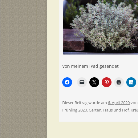
Von meinem iPad gesendet
Dieser Beitrag wurde am
6. April 2020
vo
Frühling 2020
,
Garten
,
Haus und Hof
,
Krä