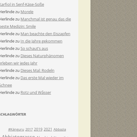
Karfiol in Senf-Käse-Soße
Herlinde
zu
Morele
Herlinde
zu
Manchmal ist genau das die
beste Medizin: Smile
Herlinde
zu
Man beachte den Eiszapfen
Herlinde
zu
In die Jahre gekommen
Herlinde
zu
So schaut’s aus
Herlinde
zu
Dieses Naturphänomen
erleben wir jedes Jahr
Herlinde
zu
Dieses Mal: Rodeln
Herlinde
zu
Das erste Mal wieder im
Schnee
Herlinde
zu
Rotz und Wåsser
SCHLAGWÖRTER
2019
2021
#Känguru
2017
Abbazia
Abbiategrasso