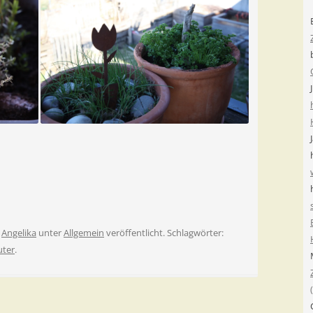
n
Angelika
unter
Allgemein
veröffentlicht. Schlagwörter:
uter
.