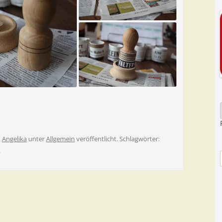
n
Angelika
unter
Allgemein
veröffentlicht. Schlagwörter:
.