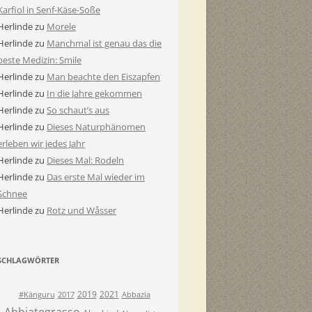
Karfiol in Senf-Käse-Soße
Herlinde
zu
Morele
Herlinde
zu
Manchmal ist genau das die
beste Medizin: Smile
Herlinde
zu
Man beachte den Eiszapfen
Herlinde
zu
In die Jahre gekommen
Herlinde
zu
So schaut’s aus
Herlinde
zu
Dieses Naturphänomen
erleben wir jedes Jahr
Herlinde
zu
Dieses Mal: Rodeln
Herlinde
zu
Das erste Mal wieder im
Schnee
Herlinde
zu
Rotz und Wåsser
SCHLAGWÖRTER
2019
2021
#Känguru
2017
Abbazia
Abbiategrasso