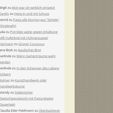
Birgit
zu
Jetzt war ich wirklich entsetzt
Zandiy
zu
Hexe in und mit Schuss
bernd
zu
Pasta alla Norma (aus “Simple”,
Ottolenghi)
Julia
zu
Porridge salzig: gegen Erkältung
hilft Haferbrei mit Hühnersuppe!
Hermann
zu
Grüner Couscous
Jana Bryk
zu
Apulisches Brot
herlinde
zu
Wenn Gartenträume wahr
werden
herlinde
zu
In den Scheunen des Lebens
stöbern
Bulmer
zu
Kunsthandwerk oder
Handwerkskunst
Mandy
zu
Italienischer
Zwetschgendatschi mit Pasta Madre
(Sauerteig)
Claudia Eder-Feldmann
zu
Überbackener