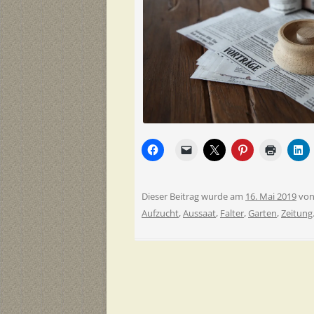
Dieser Beitrag wurde am
16. Mai 2019
vo
Aufzucht
,
Aussaat
,
Falter
,
Garten
,
Zeitung