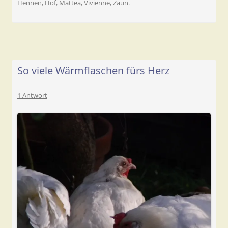
Hennen
,
Hof
,
Mattea
,
Vivienne
,
Zaun
.
So viele Wärmflaschen fürs Herz
1 Antwort