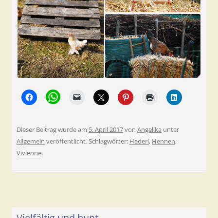
Dieser Beitrag wurde am
5. April 2017
von
Angelika
unter
Allgemein
veröffentlicht. Schlagwörter:
Hederl
,
Hennen
,
Vivienne
.
Vielfältig und bunt