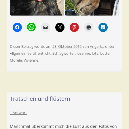
Dieser Beitrag wurde am
23. Oktober 2016
von
Angelika
unter
Allgemein
veröffentlicht. Schlagwörter:
Josefine
,
Jota
,
Lotte
,
Morele
,
Vivienne
.
Tratschen und flüstern
1 Antwort
Manchmal überkommt mich die Lust aus den Fotos von