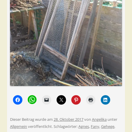
Dieser Beitrag wurde am
28. Oktober 2017
von
Angelika
unter
Allgemein
veröffentlicht. Schlagwörter:
Agnes
,
Fany
,
Gehege
,