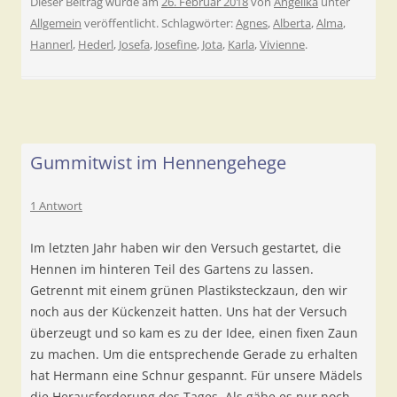
Dieser Beitrag wurde am
26. Februar 2018
von
Angelika
unter
Allgemein
veröffentlicht. Schlagwörter:
Agnes
,
Alberta
,
Alma
,
Hannerl
,
Hederl
,
Josefa
,
Josefine
,
Jota
,
Karla
,
Vivienne
.
Gummitwist im Hennengehege
1 Antwort
Im letzten Jahr haben wir den Versuch gestartet, die
Hennen im hinteren Teil des Gartens zu lassen.
Getrennt mit einem grünen Plastiksteckzaun, den wir
noch aus der Kückenzeit hatten. Uns hat der Versuch
überzeugt und so kam es zu der Idee, einen fixen Zaun
zu machen. Um die entsprechende Gerade zu erhalten
hat Hermann eine Schnur gespannt. Für unsere Mädels
die Herausforderung des Tages. Als gäbe es nur noch