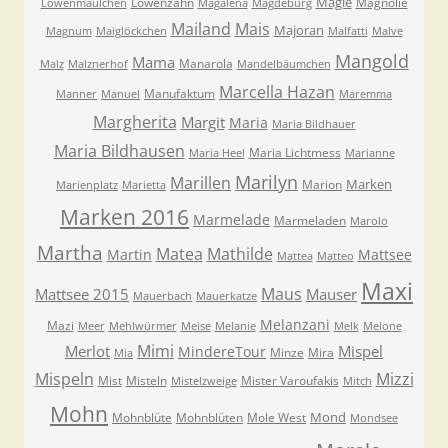
Magie
Löwenzahn
Magnolie
Löwenmäulchen
Magalena
Magdeburg
Mailand
Mais
Majoran
Magnum
Maiglöckchen
Malfatti
Malve
Mangold
Mama
Manarola
Malz
Malznerhof
Mandelbäumchen
Marcella Hazan
Manufaktum
Manner
Manuel
Maremma
Margherita
Margit
Maria
Maria Bildhauer
Maria Bildhausen
Maria Lichtmess
Maria Heel
Marianne
Marilyn
Marillen
Marken
Marion
Marienplatz
Marietta
Marken 2016
Marmelade
Marmeladen
Marolo
Martha
Matea
Mathilde
Martin
Mattsee
Mattea
Matteo
Maxi
Maus
Mattsee 2015
Mauser
Mauerbach
Mauerkatze
Melanzani
Mazi
Meer
Mehlwürmer
Meise
Melanie
Melk
Melone
Mimi
Merlot
Mispel
MindereTour
Minze
Mira
Mia
Mispeln
Mizzi
Mist
Misteln
Mister Varoufakis
Mistelzweige
Mitch
Mohn
Mond
Mohnblüte
Mohnblüten
Mole West
Mondsee