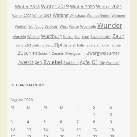
Winter 2019
Winter 2021
Winter 2018
Winter 2020
Wirsing
Wohlbefinden
Winter 2022
Winter 2023
Wirtshaus
Wohnen
Wunder
Wolken
Wort
Wuchteln
Wolfers
Wolfgang
Worte
Zaun
Würzburg
Xarus
Wärme
Wurzeln
Yeti
Ysop
Zauberkräfte
Zipi
Zeit
Zeile
Zeitung
Zeus
Zirbe
Zirbeler
Zitate
Zitronen
Zotter
Zucchini
Zwergwelsumer
Zukunft
Zutaten
Zwergcochin
Zwiebel
Ö1
Äpfel
Zwetschgen
Zwiebeln
Öle
Ötzidorf
BEITRAGSKALENDER
August 2026
M
D
M
D
F
S
S
1
2
3
4
5
6
7
8
9
10
11
12
13
14
15
16
17
18
19
20
21
22
23