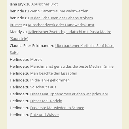
Jana Bryk
zu
Apulisches Brot
herlinde
zu
Wenn Gartenträume wahr werden
herlinde
zu
In den Scheunen des Lebens stöbern
Bulmer
zu
Kunsthandwerk oder Handwerkskunst
Mandy
zu
Italienischer Zwetschgendatschi mit Pasta Madre
(Sauerteig)
Claudia Eder-Feldmann
zu
Überbackener Karfiol in Senf-Käse-
Soße
Herlinde
zu
Morele
Herlinde
zu
Manchmal ist genau das die beste Medizin: Smile
Herlinde
zu
Man beachte den Eiszapfen
Herlinde
zu
In die Jahre gekommen
Herlinde
zu
So schaut’s aus
Herlinde
zu
Dieses Naturphänomen erleben wir jedes Jahr
Herlinde
zu
Dieses Mal: Rodeln
Herlinde
zu
Das erste Mal wieder im Schnee
Herlinde
zu
Rotz und Wåsser