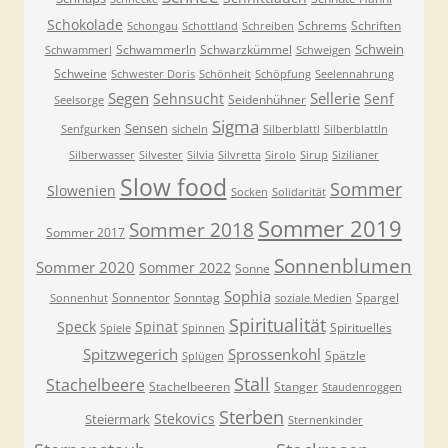
Schokolade
Schrems
Schriften
Schongau
Schottland
Schreiben
Schwein
Schwammerln
Schwarzkümmel
Schwammerl
Schweigen
Schweine
Schwester Doris
Schönheit
Schöpfung
Seelennahrung
Segen
Sellerie
Sehnsucht
Senf
Seidenhühner
Seelsorge
Sigma
Sensen
Senfgurken
sicheln
Silberblattl
Silberblattln
Silberwasser
Silvester
Silvia
Silvretta
Sirolo
Sirup
Sizilianer
Slow food
Sommer
Slowenien
Socken
Solidarität
Sommer 2019
Sommer 2018
Sommer 2017
Sonnenblumen
Sommer 2020
Sommer 2022
Sonne
Sophia
Sonnentor
Sonntag
Spargel
Sonnenhut
soziale Medien
Spiritualität
Speck
Spinat
Spirituelles
Spiele
Spinnen
Spitzwegerich
Sprossenkohl
Spätzle
Splügen
Stall
Stachelbeere
Stachelbeeren
Stanger
Staudenroggen
Sterben
Stekovics
Steiermark
Sternenkinder