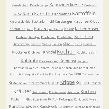
Kapuzinerkresse
Kanu
Kanada
Kapelle
Kappa
Kardamon
Kartoffeln
Karla
Karotten
Karpathos
Karfiol
Kastlunger
Kastanienmehl
Kastlunger Krippe
Kaspressknödel
Katzen
Kichererbsen
Kekse
Katharina
keinBiskuit
Kathi
Kirschen
Kiesbye's
Kieselgur
Kirschbaum
Kirschblüten
Klavier
Klassik
Kirschzweige
Klarheit
Klausen
Klenk
Klocker-Ei
Kochen
Knödel
Klockerei
Kochkurs
Knoblauch
Kohl
Kohlrabi
Kompost
Kohlsprossen
Kompott
Konstantin Wecker
Konzert
Koriander
Kornblume
Kornblumen
Kraut
Koschuh
Kraftquelle
Kraniche
Krankheit
Krapfen
Krauthobel
Krippe
Kreativität
Krippen
Kresse
Kreativzimmer
Kroatien
Kräuter
Kuchen
Kräuterwein
Kräuterweine
Kräuteröl
Kultur
Kulturgut
Kunst
Kuchen im Glas
Kunigunde
Kugellauch
Kunsthandwerk
Kunstwerk
Kuriositäten
Käfer
Kälteeinbruch