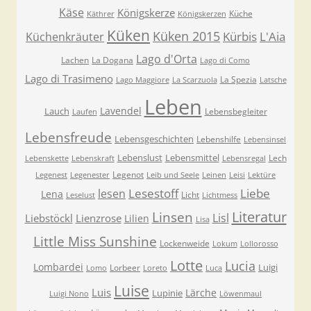
Käse
Königskerze
Küche
Käthrer
Königskerzen
Küken
Küken 2015
Kürbis
L'Aia
Küchenkräuter
Lago d'Orta
Lachen
La Dogana
Lago di Como
Lago di Trasimeno
La Spezia
Lago Maggiore
La Scarzuola
Latsche
Leben
Lavendel
Lauch
Lebensbegleiter
Laufen
Lebensfreude
Lebensgeschichten
Lebenshilfe
Lebensinsel
Lebenslust
Lebensmittel
Lech
Lebenskette
Lebenskraft
Lebensregal
Legenot
Legenest
Legenester
Leib und Seele
Leinen
Leisi
Lektüre
Lesestoff
Liebe
lesen
Lena
Licht
Leselust
Lichtmess
Literatur
Linsen
Lisl
Liebstöckl
Lienzrose
Lilien
Lisa
Little Miss Sunshine
Lockenweide
Lokum
Lollorosso
Lotte
Lucia
Lombardei
Luigi
Lorbeer
Lomo
Loreto
Luca
Luise
Luis
Lärche
Lupinie
Luigi Nono
Löwenmaul