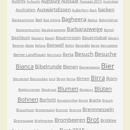
Aussaat
Augsburg
Audrey
Aussaat 2015
Aufzucht
Australian
AuswärtsEssen
backen
Australien
Außerfern
Bach
Bagheera
Bad
Backgammon
Bad Aibling
Baldur
Ballonfahrer
Barbarazweige
Bananenkuchen
Barabarazweige
Bartoli
Basilikum
Bauernrosen
Bauerntabak
Bassano
Bauen
Bayern
Beinwell
Beeren
Benedikt
Beete
Befana
Bellini
Berge
Bernadette
Besuche
Besuch
Berta
Berner Landfrauen
Bernhard
Bier
Bianca
Bibelrunde
Bienen
Bienenwiese
Birra
Björn
Birnen
Biersocken
Birgit
Bierdeckel
bird
Birma
Blumen
Blüten
Blattkoriander
Blaukraut
Blutwurz
Bohnen
Borlotti
Brache
Bougainvillea
Bovist
Brauch
Brennnesseln
Brauchtum
Breitenwang
Brenner
Brennig
Brot
Brombeeren
Brotklee
Brennsuppe
Briefmarken