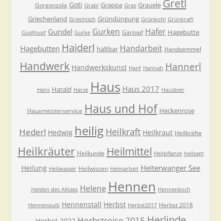
Gretl
Goti
Grappa
Grauele
Gorgonzola
Grabl
Gras
Griechenland
Gründüngung
Griechisch
Grünkohl
Grünkraft
Gurken
Hafer
Gundel
Hagebutte
Gärtopf
Guglhupf
Gurke
Haiderl
Handarbeit
Hagebutten
haltbar
Handsemmel
Handwerk
Hannerl
Handwerkskunst
Hanf
Hannah
Haus
Haus 2017
Harald
Hans
Harze
Hausbier
Haus und Hof
Heckenrose
Hausmeisterservice
heilig
Heilkraft
Hederl
Hedwig
Heilkraut
Heilkräfte
Heilkräuter
Heilmittel
Heilkunde
Heilpflanze
heilsam
Heiterwanger See
Heilung
Heilwissen
Heilwasser
Heimarbeit
Hennen
Helene
Helden des Alltags
Hennenkoch
Hennenstall
Herbst
Herbst 2018
Hennenpulli
Herbst2017
Herlinde
Herbstreise 2015
Herbst 2022