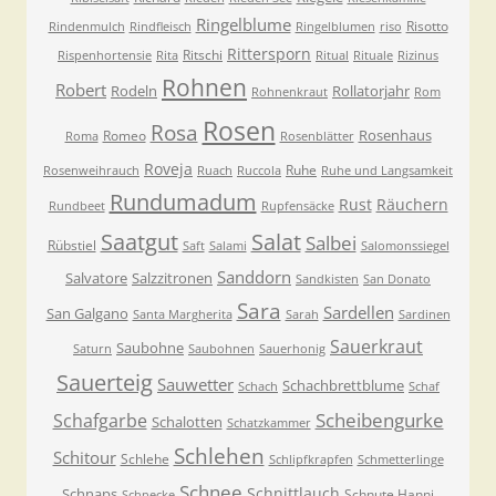
Ringelblume
Risotto
Rindenmulch
Rindfleisch
Ringelblumen
riso
Rittersporn
Ritschi
Rispenhortensie
Rita
Ritual
Rituale
Rizinus
Rohnen
Robert
Rodeln
Rollatorjahr
Rohnenkraut
Rom
Rosen
Rosa
Rosenhaus
Romeo
Roma
Rosenblätter
Roveja
Ruhe
Rosenweihrauch
Ruach
Ruccola
Ruhe und Langsamkeit
Rundumadum
Rust
Räuchern
Rundbeet
Rupfensäcke
Saatgut
Salat
Salbei
Rübstiel
Saft
Salami
Salomonssiegel
Sanddorn
Salvatore
Salzzitronen
Sandkisten
San Donato
Sara
Sardellen
San Galgano
Santa Margherita
Sarah
Sardinen
Sauerkraut
Saubohne
Saturn
Saubohnen
Sauerhonig
Sauerteig
Sauwetter
Schachbrettblume
Schach
Schaf
Scheibengurke
Schafgarbe
Schalotten
Schatzkammer
Schlehen
Schitour
Schlehe
Schlipfkrapfen
Schmetterlinge
Schnee
Schnittlauch
Schnaps
Schnute Hanni
Schnecke