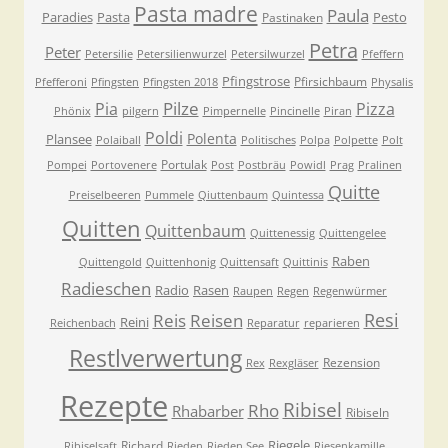
Pasta madre
Paula
Paradies
Pasta
Pesto
Pastinaken
Petra
Peter
Petersilie
Petersilienwurzel
Petersilwurzel
Pfeffern
Pfingstrose
Pfirsichbaum
Pfefferoni
Pfingsten
Pfingsten 2018
Physalis
Pilze
Pia
Pizza
Phönix
pilgern
Pimpernelle
Pincinelle
Piran
Poldi
Polenta
Plansee
Polaiball
Politisches
Polpa
Polpette
Polt
Portulak
Pompei
Portovenere
Post
Postbräu
Powidl
Prag
Pralinen
Quitte
Preiselbeeren
Pummele
Qiuttenbaum
Quintessa
Quitten
Quittenbaum
Quittenessig
Quittengelee
Raben
Quittengold
Quittenhonig
Quittensaft
Quittinis
Radieschen
Radio
Rasen
Raupen
Regen
Regenwürmer
Resi
Reis
Reisen
Reini
Reichenbach
Reparatur
reparieren
Restlverwertung
Rezension
Rex
Rexgläser
Rezepte
Ribisel
Rho
Rhabarber
Ribiseln
Riegele
Richard
Ribiselsaft
Rieden
Rieden See
Riesenkamille