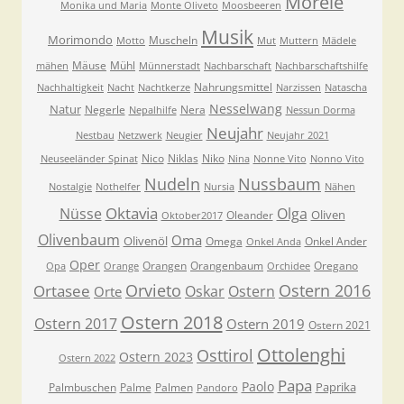
Morele
Monika und Maria
Monte Oliveto
Moosbeeren
Musik
Morimondo
Muscheln
Motto
Mut
Muttern
Mädele
Mäuse
Mühl
mähen
Münnerstadt
Nachbarschaft
Nachbarschaftshilfe
Nahrungsmittel
Nachhaltigkeit
Nacht
Nachtkerze
Narzissen
Natascha
Nesselwang
Natur
Negerle
Nera
Nepalhilfe
Nessun Dorma
Neujahr
Nestbau
Netzwerk
Neugier
Neujahr 2021
Nico
Niklas
Niko
Neuseeländer Spinat
Nina
Nonne Vito
Nonno Vito
Nudeln
Nussbaum
Nostalgie
Nothelfer
Nursia
Nähen
Oktavia
Nüsse
Olga
Oliven
Oleander
Oktober2017
Olivenbaum
Oma
Olivenöl
Omega
Onkel Ander
Onkel Anda
Oper
Orangen
Orangenbaum
Oregano
Opa
Orange
Orchidee
Orvieto
Ostern 2016
Ortasee
Oskar
Ostern
Orte
Ostern 2018
Ostern 2017
Ostern 2019
Ostern 2021
Ottolenghi
Osttirol
Ostern 2023
Ostern 2022
Papa
Paolo
Paprika
Palmbuschen
Palme
Palmen
Pandoro