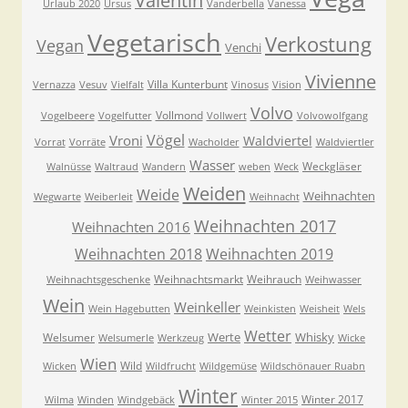
Valentin
Urlaub 2020
Ursus
Vanderbella
Vanessa
Vegetarisch
Verkostung
Vegan
Venchi
Vivienne
Villa Kunterbunt
Vernazza
Vesuv
Vielfalt
Vinosus
Vision
Volvo
Vollmond
Vogelbeere
Vogelfutter
Vollwert
Volvowolfgang
Vögel
Vroni
Waldviertel
Vorrat
Vorräte
Wacholder
Waldviertler
Wasser
Weckgläser
Walnüsse
Waltraud
Wandern
weben
Weck
Weiden
Weide
Weihnachten
Wegwarte
Weiberleit
Weihnacht
Weihnachten 2017
Weihnachten 2016
Weihnachten 2018
Weihnachten 2019
Weihnachtsmarkt
Weihrauch
Weihnachtsgeschenke
Weihwasser
Wein
Weinkeller
Wein Hagebutten
Weinkisten
Weisheit
Wels
Wetter
Werte
Whisky
Welsumer
Welsumerle
Werkzeug
Wicke
Wien
Wild
Wicken
Wildfrucht
Wildgemüse
Wildschönauer Ruabn
Winter
Winter 2017
Wilma
Winden
Windgebäck
Winter 2015