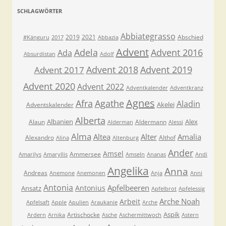
SCHLAGWÖRTER
Abbiategrasso
2019
2021
Abschied
#Känguru
2017
Abbazia
Advent
Adela
Advent 2016
Ada
Absurdistan
Adolf
Advent 2018
Advent 2019
Advent 2017
Advent 2020
Advent 2022
Adventkalender
Adventkranz
Agnes
Afra
Agathe
Aladin
Akelei
Adventskalender
Alberta
Albanien
Alex
Alaun
Aldermann
Alderman
Alessi
Alma
Altea
Alter
Amalia
Alexandro
Althof
Alina
Altenburg
Ander
Amsel
Ammersee
Amarilys
Amaryllis
Amseln
Ananas
Andi
Angelika
Anna
Andreas
Anemone
Anemonen
Anja
Anni
Antonia
Apfelbeeren
Antonius
Ansatz
Apfelbrot
Apfelessig
Arche Noah
Arbeit
Apfelsaft
Apple
Apulien
Araukanie
Arche
Aspik
Artischocke
Ardern
Arnika
Asche
Aschermittwoch
Astern