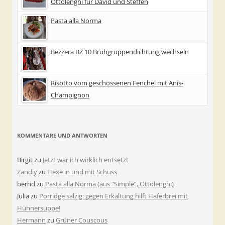
Ottolenghi für David und Steffen
Pasta alla Norma
Bezzera BZ 10 Brühgruppendichtung wechseln
Risotto vom geschossenen Fenchel mit Anis-
Champignon
KOMMENTARE UND ANTWORTEN
Birgit
zu
Jetzt war ich wirklich entsetzt
Zandiy
zu
Hexe in und mit Schuss
bernd
zu
Pasta alla Norma (aus “Simple”, Ottolenghi)
Julia
zu
Porridge salzig: gegen Erkältung hilft Haferbrei mit
Hühnersuppe!
Hermann
zu
Grüner Couscous