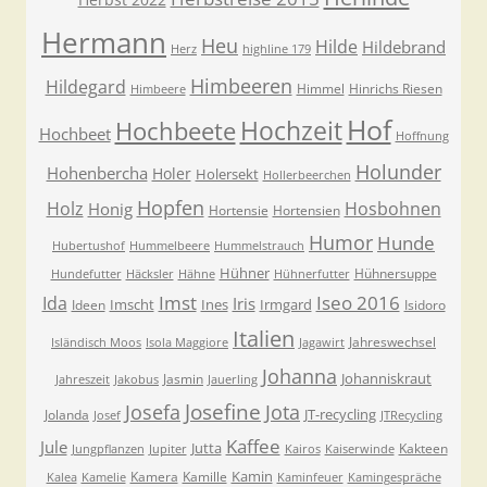
Hermann
Heu
Hilde
Hildebrand
Herz
highline 179
Himbeeren
Hildegard
Himmel
Hinrichs Riesen
Himbeere
Hof
Hochzeit
Hochbeete
Hochbeet
Hoffnung
Holunder
Hohenbercha
Holer
Holersekt
Hollerbeerchen
Hopfen
Holz
Hosbohnen
Honig
Hortensie
Hortensien
Humor
Hunde
Hubertushof
Hummelbeere
Hummelstrauch
Hühner
Hühnersuppe
Hundefutter
Häcksler
Hähne
Hühnerfutter
Imst
Iseo 2016
Ida
Iris
Imscht
Ines
Irmgard
Ideen
Isidoro
Italien
Jahreswechsel
Isländisch Moos
Isola Maggiore
Jagawirt
Johanna
Johanniskraut
Jasmin
Jahreszeit
Jakobus
Jauerling
Josefa
Josefine
Jota
JT-recycling
Jolanda
Josef
JTRecycling
Kaffee
Jule
Jutta
Kakteen
Jungpflanzen
Jupiter
Kairos
Kaiserwinde
Kamin
Kamera
Kamille
Kalea
Kamelie
Kaminfeuer
Kamingespräche