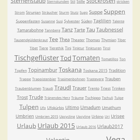
Sternenstaub
Stockrosen
Stille
Sternstunden
Stil
stricken
Suppen
Suppe
Strunjan
Strom
Sträucher
Sturm
Stutz
Sugo
Taglilien
Suppenfasten
Sylvester
Süden
Susanne
Susi
Talente
Tanz
Tau
Taubnessel
Tarte
Tamarabohne
Tannberg
Tee
Thea
Theater
Thomas
Thymian
Tausendgüldenkraut
Tiber
Tiere
Tini
Tibet
Tierethik
Tinktur
Tinkturen
Tirol
Tischgeflüster
Tomaten
Tod
Tomatillos
Ton
Toskana
Topinambur
Tradition
Topfen
Toskana 2015
Trauben
Trappe
Trappistenbier
Trasimenbohnen
Trastevere
Traudl
Trauer
Trento
Triest
Trinken
Traubenblumen
Traudi
Trude
Trost
Tschippo
Tränendes Herz
Träume
Tschuli
Tulpe
Tulpen
Umadum
Ultimo
Umathum
Ufokürbis
Ufo
Umbrien
Urisee
Urbino
Umbrien 2015
Upcycling
Upcyling
Uri
Urlaub 2015
Urlaub
Urlaub2017
Urlaub 2016
Vega