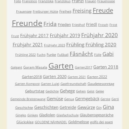
Franzl
Foto
Franziska
Frauen
Francesco
Franziskus
Frauenoase
Freude
Freising
Freiheit
Frauensee
Freiburger Hütte
Freunde
Frida
Friedl
Frieden
Friedhof
Frosch
Frost
Frühjahr 2020
Frühjahr 2019
Frühjahr 2017
Frust
Frühling
Frühling 2020
Frühjahr 2021
Frühjahr 2023
Fåsnåcht
Gabi
Funke
Frühling 2022
Fuchs
Fußball
Fülle
Garten
Garten 2018
Garam Masala
Galgant
Garten2017
Garten 2020
Garten2018
Garten 2022
Garten 2021
Gaudetesonntag
Garten Kompost
Garten Luigi
Gastfreundschaft
Gehege
Geburtstag
Gedichte
Gehen
Geist
Gelee
Gemüse
Germgebäck
Gemeinde Breitenwang
Genua
Gerste
Gerti
Gina
Geschichten
Gewürze
Getreide
Geschichte
Gin
Gladiolen
Glaubensgespräche
Gingko
Ginkgo
Glasfachschule
Goldmelisse
Glücksklee
golfo dei poeti
GOLDENE NÄHNADEL