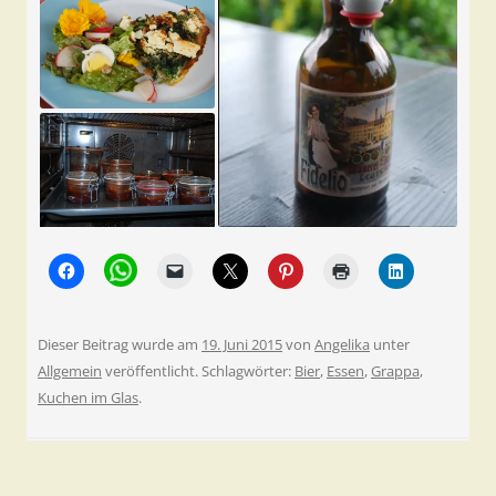
Dieser Beitrag wurde am
19. Juni 2015
von
Angelika
unter
Allgemein
veröffentlicht. Schlagwörter:
Bier
,
Essen
,
Grappa
,
Kuchen im Glas
.