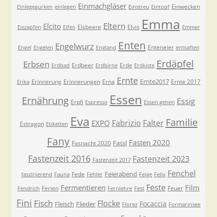
Einmachgläser
Einwecken
Einlegegurken
einlegen
Einstreu
Eintopf
Emma
Eltern
Elcito
Elsbeere
Elvis
Eiszapfen
Elfen
Emmer
Enten
Engelwurz
Enteneier
Engel
Engelen
England
entsaften
Erdäpfel
Erbsen
Erdbeer
Erde
Erdbad
Erdbirne
Erdkiste
Ernte
Ernte2017
Erinnerung
Erinnerungen
Erna
Ernte 2017
Erika
Essen
Ernährung
Essig
Erpfi
Espresso
Essen gehen
Eva
Familie
Fabrizio
Falter
EXPO
Estragon
Etiketten
Fany
Fasten 2020
Fassl
Fasnacht 2020
Fastenzeit 2016
Fastenzeit 2023
Fastenzeit 2017
Fenchel
Feierabend
Fede
faszinierend
Fauna
Fehler
Feige
Felix
Feste
Fermentieren
Film
Ferien
Feuer
Fendrich
Fernlehre
Fest
Fini
Fisch
Flocke
Focaccia
Fleisch
Flieder
Florez
Formarinsee