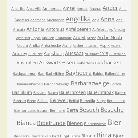
Ander
Amsel
Ammersee
Amarilys
Amaryllis
Amseln
Ananas
Andi
Angelika
Anna
Andreas
Anemone
Anemonen
Anja
Anni
Antonia
Apfelbeeren
Antonius
Ansatz
Apfelbrot
Apfelessig
Arche Noah
Arbeit
Apfelsaft
Apple
Apulien
Araukanie
Arche
Aspik
Artischocke
Ardern
Arnika
Asche
Aschermittwoch
Astern
Aussaat
Augsburg
Audrey
Aussaat 2015
Aufzucht
Australian
AuswärtsEssen
backen
Australien
Außerfern
Bach
Bagheera
Bad
Backgammon
Bad Aibling
Baldur
Ballonfahrer
Barbarazweige
Bananenkuchen
Barabarazweige
Bartoli
Basilikum
Bauernrosen
Bauerntabak
Bassano
Bauen
Bayern
Beinwell
Beeren
Benedikt
Beete
Befana
Bellini
Berge
Bernadette
Besuche
Besuch
Berta
Berner Landfrauen
Bernhard
Bier
Bianca
Bibelrunde
Bienen
Bienenwiese
Birra
Björn
Birnen
Biersocken
Birgit
Bierdeckel
bird
Birma