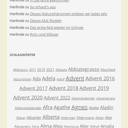
Herlinde
zu
In die Jahre gekommen
Herlinde
zu
So schaut’s aus
Herlinde
zu
Dieses Naturphänomen erleben wir jedes Jahr
Herlinde
zu
Dieses Mal: Rodeln
Herlinde
zu
Das erste Mal wieder im Schnee
Herlinde
zu
Rotz und Wåsser
SCHLAGWÖRTER
Abbiategrasso
2019
2021
Abschied
#Känguru
2017
Abbazia
Advent
Adela
Advent 2016
Ada
Absurdistan
Adolf
Advent 2018
Advent 2019
Advent 2017
Advent 2020
Advent 2022
Adventkalender
Adventkranz
Agnes
Afra
Agathe
Aladin
Akelei
Adventskalender
Alberta
Albanien
Alex
Alaun
Aldermann
Alderman
Alessi
Alma
Altea
Alter
Amalia
Alexandro
Althof
Alina
Altenburg