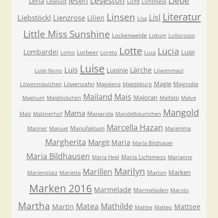
Lesestoff
Liebe
lesen
Lena
Licht
Leselust
Lichtmess
Literatur
Linsen
Lisl
Liebstöckl
Lienzrose
Lilien
Lisa
Little Miss Sunshine
Lockenweide
Lokum
Lollorosso
Lotte
Lucia
Lombardei
Luigi
Lorbeer
Lomo
Loreto
Luca
Luise
Luis
Lärche
Lupinie
Luigi Nono
Löwenmaul
Magie
Löwenzahn
Magnolie
Löwenmäulchen
Magalena
Magdeburg
Mailand
Mais
Majoran
Magnum
Maiglöckchen
Malfatti
Malve
Mangold
Mama
Manarola
Malz
Malznerhof
Mandelbäumchen
Marcella Hazan
Manufaktum
Manner
Manuel
Maremma
Margherita
Margit
Maria
Maria Bildhauer
Maria Bildhausen
Maria Lichtmess
Maria Heel
Marianne
Marilyn
Marillen
Marken
Marion
Marienplatz
Marietta
Marken 2016
Marmelade
Marmeladen
Marolo
Martha
Matea
Mathilde
Martin
Mattsee
Mattea
Matteo