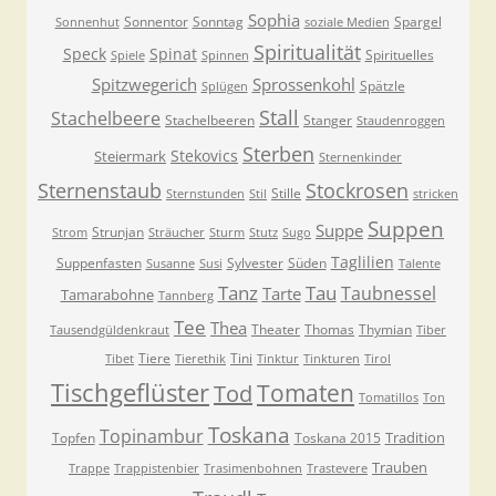
Sophia
Sonnentor
Sonntag
Spargel
Sonnenhut
soziale Medien
Spiritualität
Speck
Spinat
Spirituelles
Spiele
Spinnen
Spitzwegerich
Sprossenkohl
Spätzle
Splügen
Stall
Stachelbeere
Stachelbeeren
Stanger
Staudenroggen
Sterben
Stekovics
Steiermark
Sternenkinder
Sternenstaub
Stockrosen
Stille
Sternstunden
Stil
stricken
Suppen
Suppe
Strunjan
Strom
Sträucher
Sturm
Stutz
Sugo
Taglilien
Suppenfasten
Sylvester
Süden
Susanne
Susi
Talente
Tanz
Tau
Taubnessel
Tarte
Tamarabohne
Tannberg
Tee
Thea
Theater
Thomas
Thymian
Tausendgüldenkraut
Tiber
Tiere
Tini
Tibet
Tierethik
Tinktur
Tinkturen
Tirol
Tischgeflüster
Tomaten
Tod
Tomatillos
Ton
Toskana
Topinambur
Tradition
Topfen
Toskana 2015
Trauben
Trappe
Trappistenbier
Trasimenbohnen
Trastevere