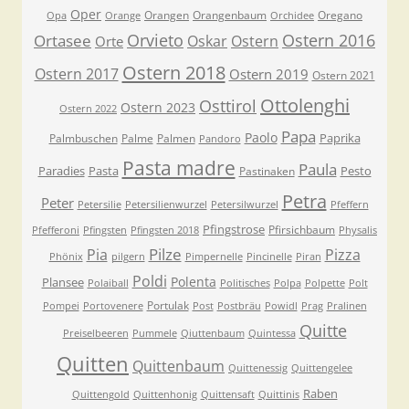
Oper
Orangen
Orangenbaum
Oregano
Opa
Orange
Orchidee
Orvieto
Ostern 2016
Ortasee
Oskar
Ostern
Orte
Ostern 2018
Ostern 2017
Ostern 2019
Ostern 2021
Ottolenghi
Osttirol
Ostern 2023
Ostern 2022
Papa
Paolo
Paprika
Palmbuschen
Palme
Palmen
Pandoro
Pasta madre
Paula
Paradies
Pasta
Pesto
Pastinaken
Petra
Peter
Petersilie
Petersilienwurzel
Petersilwurzel
Pfeffern
Pfingstrose
Pfirsichbaum
Pfefferoni
Pfingsten
Pfingsten 2018
Physalis
Pilze
Pia
Pizza
Phönix
pilgern
Pimpernelle
Pincinelle
Piran
Poldi
Polenta
Plansee
Polaiball
Politisches
Polpa
Polpette
Polt
Portulak
Pompei
Portovenere
Post
Postbräu
Powidl
Prag
Pralinen
Quitte
Preiselbeeren
Pummele
Qiuttenbaum
Quintessa
Quitten
Quittenbaum
Quittenessig
Quittengelee
Raben
Quittengold
Quittenhonig
Quittensaft
Quittinis