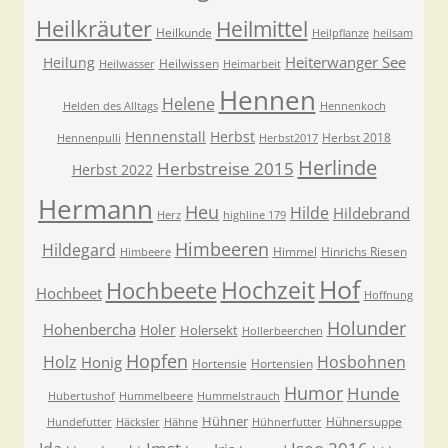
Heilkräuter
Heilmittel
Heilkunde
Heilpflanze
heilsam
Heiterwanger See
Heilung
Heilwissen
Heilwasser
Heimarbeit
Hennen
Helene
Helden des Alltags
Hennenkoch
Hennenstall
Herbst
Herbst 2018
Hennenpulli
Herbst2017
Herlinde
Herbstreise 2015
Herbst 2022
Hermann
Heu
Hilde
Hildebrand
Herz
highline 179
Himbeeren
Hildegard
Himmel
Hinrichs Riesen
Himbeere
Hof
Hochzeit
Hochbeete
Hochbeet
Hoffnung
Holunder
Hohenbercha
Holer
Holersekt
Hollerbeerchen
Hopfen
Holz
Hosbohnen
Honig
Hortensie
Hortensien
Humor
Hunde
Hubertushof
Hummelbeere
Hummelstrauch
Hühner
Hühnersuppe
Hundefutter
Häcksler
Hähne
Hühnerfutter