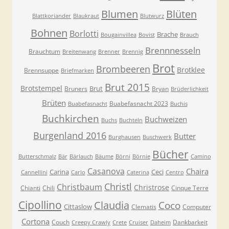
Blumen
Blüten
Blattkoriander
Blaukraut
Blutwurz
Bohnen
Borlotti
Brache
Bougainvillea
Bovist
Brauch
Brennnesseln
Brauchtum
Breitenwang
Brenner
Brennig
Brot
Brombeeren
Brotklee
Brennsuppe
Briefmarken
Brut 2015
Brotstempel
Brut
Bruners
Bryan
Brüderlichkeit
Brüten
Buabefasnacht 2023
Buabefasnacht
Buchis
Buchkirchen
Buchweizen
Buchs
Buchteln
Burgenland 2016
Butter
Burghausen
Buschwerk
Bücher
Butterschmalz
Bär
Bärlauch
Bäume
Börni
Börnie
Camino
Casanova
Chaira
Carina
Ceci
Cannellini
Carlo
Caterina
Centro
Christl
Christbaum
Christrose
Chianti
Chili
Cinque Terre
Cipollino
Claudia
Coco
Cittaslow
Clematis
Computer
Cortona
Couch
Dankbarkeit
Creepy Crawly
Crete
Cruiser
Daheim