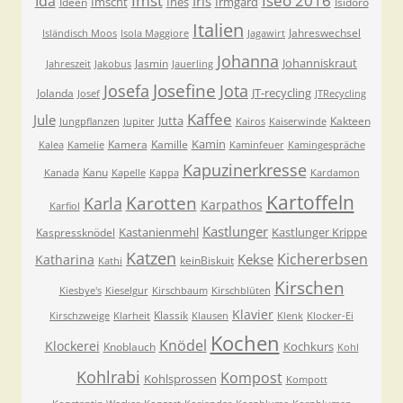
Imst
Iseo 2016
Ida
Iris
Imscht
Ines
Irmgard
Ideen
Isidoro
Italien
Jahreswechsel
Isländisch Moos
Isola Maggiore
Jagawirt
Johanna
Johanniskraut
Jasmin
Jahreszeit
Jakobus
Jauerling
Josefa
Josefine
Jota
JT-recycling
Jolanda
Josef
JTRecycling
Kaffee
Jule
Jutta
Kakteen
Jungpflanzen
Jupiter
Kairos
Kaiserwinde
Kamin
Kamera
Kamille
Kalea
Kamelie
Kaminfeuer
Kamingespräche
Kapuzinerkresse
Kanu
Kanada
Kapelle
Kappa
Kardamon
Kartoffeln
Karla
Karotten
Karpathos
Karfiol
Kastlunger
Kastanienmehl
Kastlunger Krippe
Kaspressknödel
Katzen
Kichererbsen
Kekse
Katharina
keinBiskuit
Kathi
Kirschen
Kiesbye's
Kieselgur
Kirschbaum
Kirschblüten
Klavier
Klassik
Kirschzweige
Klarheit
Klausen
Klenk
Klocker-Ei
Kochen
Knödel
Klockerei
Kochkurs
Knoblauch
Kohl
Kohlrabi
Kompost
Kohlsprossen
Kompott