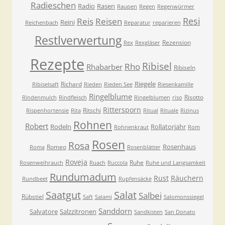
Radieschen
Radio
Rasen
Raupen
Regen
Regenwürmer
Resi
Reis
Reisen
Reini
Reichenbach
Reparatur
reparieren
Restlverwertung
Rezension
Rex
Rexgläser
Rezepte
Ribisel
Rho
Rhabarber
Ribiseln
Riegele
Richard
Ribiselsaft
Rieden
Rieden See
Riesenkamille
Ringelblume
Risotto
Rindenmulch
Rindfleisch
Ringelblumen
riso
Rittersporn
Ritschi
Rispenhortensie
Rita
Ritual
Rituale
Rizinus
Rohnen
Robert
Rodeln
Rollatorjahr
Rohnenkraut
Rom
Rosen
Rosa
Rosenhaus
Romeo
Roma
Rosenblätter
Roveja
Ruhe
Rosenweihrauch
Ruach
Ruccola
Ruhe und Langsamkeit
Rundumadum
Rust
Räuchern
Rundbeet
Rupfensäcke
Saatgut
Salat
Salbei
Rübstiel
Saft
Salami
Salomonssiegel
Sanddorn
Salvatore
Salzzitronen
Sandkisten
San Donato