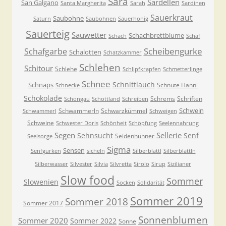
Sara
Sardellen
San Galgano
Santa Margherita
Sarah
Sardinen
Sauerkraut
Saubohne
Saturn
Saubohnen
Sauerhonig
Sauerteig
Sauwetter
Schachbrettblume
Schach
Schaf
Scheibengurke
Schafgarbe
Schalotten
Schatzkammer
Schlehen
Schitour
Schlehe
Schlipfkrapfen
Schmetterlinge
Schnee
Schnittlauch
Schnaps
Schnute Hanni
Schnecke
Schokolade
Schrems
Schriften
Schongau
Schottland
Schreiben
Schwein
Schwammerln
Schwarzkümmel
Schwammerl
Schweigen
Schweine
Schwester Doris
Schönheit
Schöpfung
Seelennahrung
Segen
Sellerie
Sehnsucht
Senf
Seidenhühner
Seelsorge
Sigma
Sensen
Senfgurken
sicheln
Silberblattl
Silberblattln
Silberwasser
Silvester
Silvia
Silvretta
Sirolo
Sirup
Sizilianer
Slow food
Sommer
Slowenien
Socken
Solidarität
Sommer 2019
Sommer 2018
Sommer 2017
Sonnenblumen
Sommer 2020
Sommer 2022
Sonne