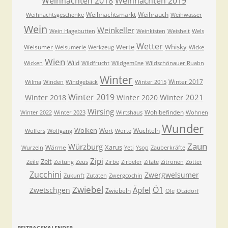
Weihnachten 2018
Weihnachten 2019
Weihnachtsmarkt
Weihrauch
Weihnachtsgeschenke
Weihwasser
Wein
Weinkeller
Wein Hagebutten
Weinkisten
Weisheit
Wels
Wetter
Werte
Whisky
Welsumer
Welsumerle
Werkzeug
Wicke
Wien
Wild
Wicken
Wildfrucht
Wildgemüse
Wildschönauer Ruabn
Winter
Winter 2017
Wilma
Winden
Windgebäck
Winter 2015
Winter 2019
Winter 2021
Winter 2018
Winter 2020
Wirsing
Wohlbefinden
Winter 2022
Winter 2023
Wirtshaus
Wohnen
Wunder
Wolken
Wort
Wuchteln
Wolfers
Wolfgang
Worte
Zaun
Würzburg
Xarus
Wärme
Wurzeln
Yeti
Ysop
Zauberkräfte
Zipi
Zeit
Zeile
Zeitung
Zeus
Zirbe
Zirbeler
Zitate
Zitronen
Zotter
Zucchini
Zwergwelsumer
Zukunft
Zutaten
Zwergcochin
Zwiebel
Ö1
Äpfel
Zwetschgen
Zwiebeln
Öle
Ötzidorf
BEITRAGSKALENDER