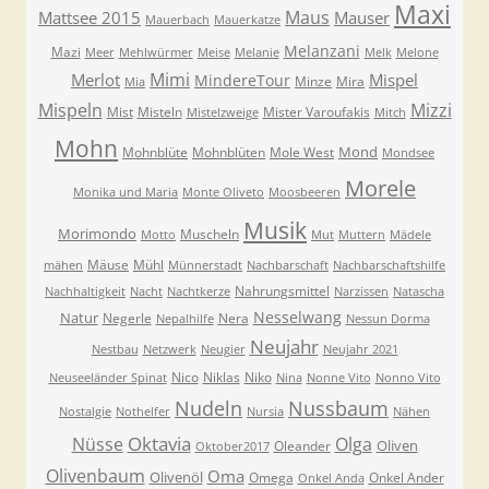
Maxi
Maus
Mattsee 2015
Mauser
Mauerbach
Mauerkatze
Melanzani
Mazi
Meer
Mehlwürmer
Meise
Melanie
Melk
Melone
Mimi
Merlot
Mispel
MindereTour
Minze
Mira
Mia
Mispeln
Mizzi
Mist
Misteln
Mister Varoufakis
Mistelzweige
Mitch
Mohn
Mond
Mohnblüte
Mohnblüten
Mole West
Mondsee
Morele
Monika und Maria
Monte Oliveto
Moosbeeren
Musik
Morimondo
Muscheln
Motto
Mut
Muttern
Mädele
Mäuse
Mühl
mähen
Münnerstadt
Nachbarschaft
Nachbarschaftshilfe
Nahrungsmittel
Nachhaltigkeit
Nacht
Nachtkerze
Narzissen
Natascha
Nesselwang
Natur
Negerle
Nera
Nepalhilfe
Nessun Dorma
Neujahr
Nestbau
Netzwerk
Neugier
Neujahr 2021
Nico
Niklas
Niko
Neuseeländer Spinat
Nina
Nonne Vito
Nonno Vito
Nudeln
Nussbaum
Nostalgie
Nothelfer
Nursia
Nähen
Oktavia
Nüsse
Olga
Oliven
Oleander
Oktober2017
Olivenbaum
Oma
Olivenöl
Omega
Onkel Ander
Onkel Anda