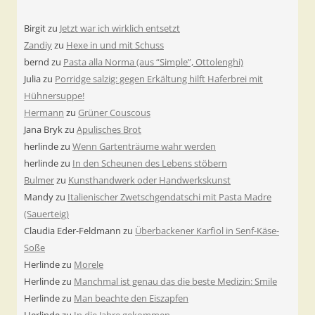
Birgit
zu
Jetzt war ich wirklich entsetzt
Zandiy
zu
Hexe in und mit Schuss
bernd
zu
Pasta alla Norma (aus “Simple”, Ottolenghi)
Julia
zu
Porridge salzig: gegen Erkältung hilft Haferbrei mit
Hühnersuppe!
Hermann
zu
Grüner Couscous
Jana Bryk
zu
Apulisches Brot
herlinde
zu
Wenn Gartenträume wahr werden
herlinde
zu
In den Scheunen des Lebens stöbern
Bulmer
zu
Kunsthandwerk oder Handwerkskunst
Mandy
zu
Italienischer Zwetschgendatschi mit Pasta Madre
(Sauerteig)
Claudia Eder-Feldmann
zu
Überbackener Karfiol in Senf-Käse-
Soße
Herlinde
zu
Morele
Herlinde
zu
Manchmal ist genau das die beste Medizin: Smile
Herlinde
zu
Man beachte den Eiszapfen