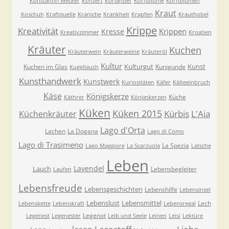
Konstantin Wecker
Konzert
Koriander
Kornblume
Kornblumen
Kraut
Koschuh
Kraftquelle
Kraniche
Krankheit
Krapfen
Krauthobel
Krippe
Kreativität
Krippen
Kresse
Kreativzimmer
Kroatien
Kräuter
Kuchen
Kräuterwein
Kräuterweine
Kräuteröl
Kultur
Kulturgut
Kunst
Kuchen im Glas
Kunigunde
Kugellauch
Kunsthandwerk
Kunstwerk
Kuriositäten
Käfer
Kälteeinbruch
Käse
Königskerze
Küche
Käthrer
Königskerzen
Küken
Küken 2015
Kürbis
L'Aia
Küchenkräuter
Lago d'Orta
Lachen
La Dogana
Lago di Como
Lago di Trasimeno
La Spezia
Lago Maggiore
La Scarzuola
Latsche
Leben
Lavendel
Lauch
Lebensbegleiter
Laufen
Lebensfreude
Lebensgeschichten
Lebenshilfe
Lebensinsel
Lebenslust
Lebensmittel
Lech
Lebenskette
Lebenskraft
Lebensregal
Legenot
Legenest
Legenester
Leib und Seele
Leinen
Leisi
Lektüre