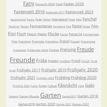
Fany
Fasten 2020
Fassl
Fasnacht 2020
Fastenzeit 2016
Fastenzeit 2023
Fastenzeit 2017
Fenchel
Feierabend
Fede
faszinierend
Fauna
Fehler
Feige
Felix
Feste
Fermentieren
Film
Ferien
Feuer
Fendrich
Fernlehre
Fest
Fini
Fisch
Flocke
Focaccia
Fleisch
Flieder
Florez
Formarinsee
Franzl
Foto
Franziska
Frauen
Francesco
Franziskus
Frauenoase
Freude
Freising
Freiheit
Frauensee
Freiburger Hütte
Freunde
Frida
Friedl
Frieden
Friedhof
Frosch
Frost
Frühjahr 2020
Frühjahr 2019
Frühjahr 2017
Frust
Frühling
Frühling 2020
Frühjahr 2021
Frühjahr 2023
Fåsnåcht
Gabi
Funke
Frühling 2022
Fuchs
Fußball
Fülle
Garten
Garten 2018
Garam Masala
Galgant
Garten2017
Garten 2020
Garten2018
Garten 2022
Garten 2021