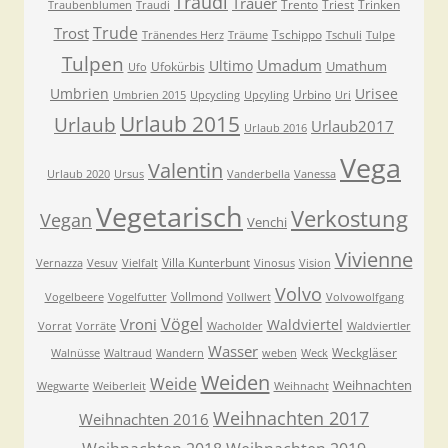
Traudl
Trauer
Trento
Triest
Trinken
Traubenblumen
Traudi
Trude
Trost
Tschippo
Tränendes Herz
Träume
Tschuli
Tulpe
Tulpen
Umadum
Ultimo
Umathum
Ufokürbis
Ufo
Umbrien
Urisee
Urbino
Umbrien 2015
Upcycling
Upcyling
Uri
Urlaub 2015
Urlaub
Urlaub2017
Urlaub 2016
Vega
Valentin
Urlaub 2020
Ursus
Vanderbella
Vanessa
Vegetarisch
Verkostung
Vegan
Venchi
Vivienne
Villa Kunterbunt
Vernazza
Vesuv
Vielfalt
Vinosus
Vision
Volvo
Vollmond
Vogelbeere
Vogelfutter
Vollwert
Volvowolfgang
Vögel
Vroni
Waldviertel
Vorrat
Vorräte
Wacholder
Waldviertler
Wasser
Weckgläser
Walnüsse
Waltraud
Wandern
weben
Weck
Weiden
Weide
Weihnachten
Wegwarte
Weiberleit
Weihnacht
Weihnachten 2017
Weihnachten 2016