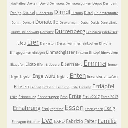
Datteln
David
Depot
dasKaffee
Delikatess
Delikatessgurken
Derhuam
Dirndl
Dinkel
Design
Distel
Dinnerclub
Dirndln
Dolomitenhütte
Donatello
Domin
Domori
Drewermann
Dubai
Dulcis
Dunkelheit
Dürrenberg
edelwiser
Dunkelsteinerwald
Dörrobst
Echinacea
Eier
Efeu
Eierkarton
Eierschwammerl
einkochen
Einkorn
Einmachgläser
Einwecken
Einlegegurken
einlegen
Einstreu
Eintopf
Emma
Eltern
Elcito
Elsbeere
Elvis
Eiszapfen
Elfen
Emmer
Enten
Engelwurz
Enteneier
Engel
Engelen
England
entsaften
Erdäpfel
Erbsen
Erdbeer
Erde
Erdbad
Erdbirne
Erdkiste
Ernte
Ernte2017
Erinnerung
Erinnerungen
Erna
Ernte 2017
Erika
Essen
Ernährung
Essig
Erpfi
Espresso
Essen gehen
Eva
Familie
Fabrizio
Falter
EXPO
Estragon
Etiketten