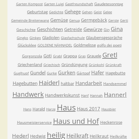
Gaudetesonntag
Garten Kompost
Garten Luigi
Gastfreundschaft
Gehege
Geburtstag
Gedichte
Gehen
Geist
Gelee
Gemüse
Germgebäck
Gemeinde Breitenwang
Genua
Gerste
Gerti
Gina
Geschichten
Gewürze
Getreide
Geschichte
Gin
Gladiolen
Glaubensgespräche
Gingko
Ginkgo
Glasfachschule
Goldmelisse
Glücksklee
golfo dei poeti
GOLDENE NÄHNADEL
Gretl
Goti
Grappa
Grauele
Gorgonzola
Grabl
Gras
Griechenland
Gründüngung
Griechisch
Grünkohl
Grünkraft
Gurken
Hafer
Gundel
Hagebutte
Gärtopf
Guglhupf
Gurke
Haiderl
Handarbeit
Hagebutten
haltbar
Handsemmel
Handwerk
Hannerl
Handwerkskunst
Hanf
Hannah
Haus
Haus 2017
Harald
Hans
Harze
Hausbier
Haus und Hof
Heckenrose
Hausmeisterservice
heilig
Heilkraft
Hederl
Hedwig
Heilkraut
Heilkräfte