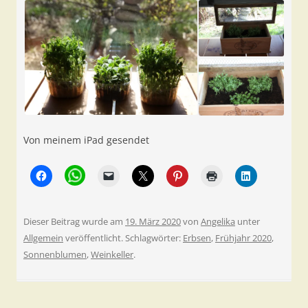
Von meinem iPad gesendet
Dieser Beitrag wurde am
19. März 2020
von
Angelika
unter
Allgemein
veröffentlicht. Schlagwörter:
Erbsen
,
Frühjahr 2020
,
Sonnenblumen
,
Weinkeller
.