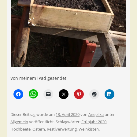
Von meinem iPad gesendet
Dieser Beitrag wurde am
13. April 2020
von
Angelika
unter
Allgemein
veröffentlicht. Schlagwörter:
Frühjahr 2020
,
Hochbeete
,
Ostern
,
Restlverwertung
,
Weinkisten
.