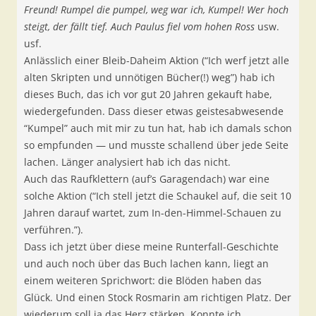
Freund! Rumpel die pumpel, weg war ich, Kumpel! Wer hoch
steigt, der fällt tief. Auch Paulus fiel vom hohen Ross
usw.
usf.
Anlässlich einer Bleib-Daheim Aktion (“Ich werf jetzt alle
alten Skripten und unnötigen Bücher(!) weg”) hab ich
dieses Buch, das ich vor gut 20 Jahren gekauft habe,
wiedergefunden. Dass dieser etwas geistesabwesende
“Kumpel” auch mit mir zu tun hat, hab ich damals schon
so empfunden — und musste schallend über jede Seite
lachen. Länger analysiert hab ich das nicht.
Auch das Raufklettern (auf’s Garagendach) war eine
solche Aktion (“Ich stell jetzt die Schaukel auf, die seit 10
Jahren darauf wartet, zum In-den-Himmel-Schauen zu
verführen.”).
Dass ich jetzt über diese meine Runterfall-Geschichte
und auch noch über das Buch lachen kann, liegt an
einem weiteren Sprichwort: die Blöden haben das
Glück. Und einen Stock Rosmarin am richtigen Platz. Der
wiederum soll ja das Herz stärken. Konnte ich