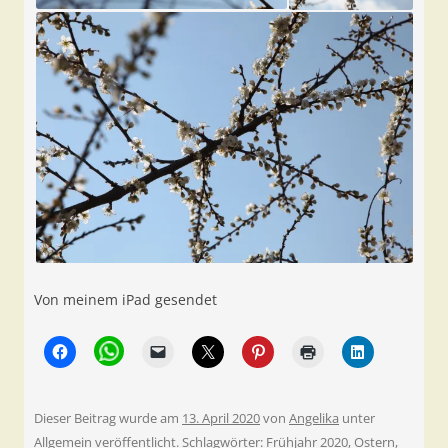
Von meinem iPad gesendet
Dieser Beitrag wurde am
13. April 2020
von
Angelika
unter
Allgemein
veröffentlicht. Schlagwörter:
Frühjahr 2020
,
Ostern
,