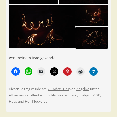
Von meinem iPad gesendet
Dieser Beitrag wurde am
23. März 2020
von
Angelika
unter
Allgemein
veröffentlicht. Schlagwörter:
Fassl
,
Frühjahr 2020
,
Haus und Hof
,
Klockerei
.