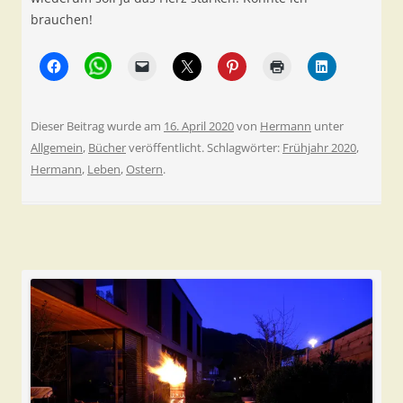
brauchen!
Dieser Beitrag wurde am
16. April 2020
von
Hermann
unter
Allgemein
,
Bücher
veröffentlicht. Schlagwörter:
Frühjahr 2020
,
Hermann
,
Leben
,
Ostern
.