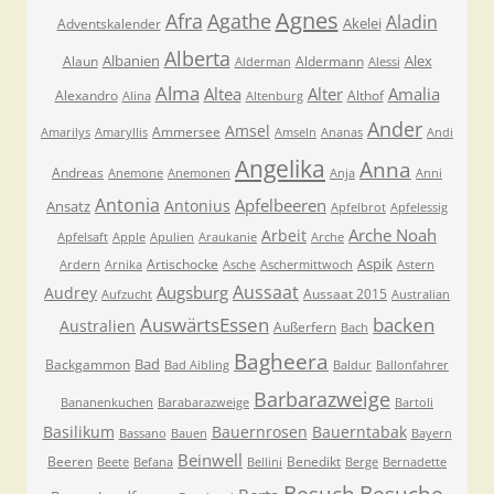
Agnes
Afra
Agathe
Aladin
Akelei
Adventskalender
Alberta
Albanien
Alex
Alaun
Aldermann
Alderman
Alessi
Alma
Altea
Alter
Amalia
Alexandro
Althof
Alina
Altenburg
Ander
Amsel
Ammersee
Amarilys
Amaryllis
Amseln
Ananas
Andi
Angelika
Anna
Andreas
Anemone
Anemonen
Anja
Anni
Antonia
Apfelbeeren
Antonius
Ansatz
Apfelbrot
Apfelessig
Arche Noah
Arbeit
Apfelsaft
Apple
Apulien
Araukanie
Arche
Aspik
Artischocke
Ardern
Arnika
Asche
Aschermittwoch
Astern
Aussaat
Augsburg
Audrey
Aussaat 2015
Aufzucht
Australian
AuswärtsEssen
backen
Australien
Außerfern
Bach
Bagheera
Bad
Backgammon
Bad Aibling
Baldur
Ballonfahrer
Barbarazweige
Bananenkuchen
Barabarazweige
Bartoli
Basilikum
Bauernrosen
Bauerntabak
Bassano
Bauen
Bayern
Beinwell
Beeren
Benedikt
Beete
Befana
Bellini
Berge
Bernadette
Besuche