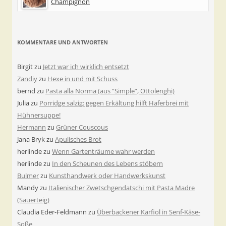
Champignon
KOMMENTARE UND ANTWORTEN
Birgit
zu
Jetzt war ich wirklich entsetzt
Zandiy
zu
Hexe in und mit Schuss
bernd
zu
Pasta alla Norma (aus “Simple”, Ottolenghi)
Julia
zu
Porridge salzig: gegen Erkältung hilft Haferbrei mit
Hühnersuppe!
Hermann
zu
Grüner Couscous
Jana Bryk
zu
Apulisches Brot
herlinde
zu
Wenn Gartenträume wahr werden
herlinde
zu
In den Scheunen des Lebens stöbern
Bulmer
zu
Kunsthandwerk oder Handwerkskunst
Mandy
zu
Italienischer Zwetschgendatschi mit Pasta Madre
(Sauerteig)
Claudia Eder-Feldmann
zu
Überbackener Karfiol in Senf-Käse-
Soße