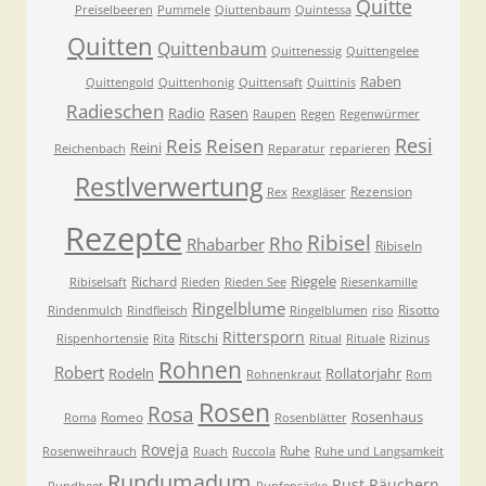
Quitte
Preiselbeeren
Pummele
Qiuttenbaum
Quintessa
Quitten
Quittenbaum
Quittenessig
Quittengelee
Raben
Quittengold
Quittenhonig
Quittensaft
Quittinis
Radieschen
Radio
Rasen
Raupen
Regen
Regenwürmer
Resi
Reis
Reisen
Reini
Reichenbach
Reparatur
reparieren
Restlverwertung
Rezension
Rex
Rexgläser
Rezepte
Ribisel
Rho
Rhabarber
Ribiseln
Riegele
Richard
Ribiselsaft
Rieden
Rieden See
Riesenkamille
Ringelblume
Risotto
Rindenmulch
Rindfleisch
Ringelblumen
riso
Rittersporn
Ritschi
Rispenhortensie
Rita
Ritual
Rituale
Rizinus
Rohnen
Robert
Rodeln
Rollatorjahr
Rohnenkraut
Rom
Rosen
Rosa
Rosenhaus
Romeo
Roma
Rosenblätter
Roveja
Ruhe
Rosenweihrauch
Ruach
Ruccola
Ruhe und Langsamkeit
Rundumadum
Rust
Räuchern