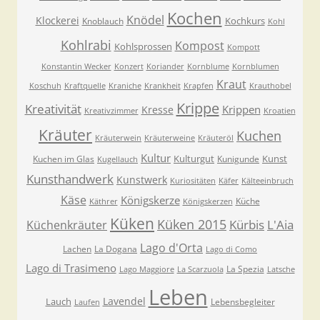
Kochen
Knödel
Klockerei
Kochkurs
Knoblauch
Kohl
Kohlrabi
Kompost
Kohlsprossen
Kompott
Konstantin Wecker
Konzert
Koriander
Kornblume
Kornblumen
Kraut
Koschuh
Kraftquelle
Kraniche
Krankheit
Krapfen
Krauthobel
Krippe
Kreativität
Krippen
Kresse
Kreativzimmer
Kroatien
Kräuter
Kuchen
Kräuterwein
Kräuterweine
Kräuteröl
Kultur
Kulturgut
Kunst
Kuchen im Glas
Kunigunde
Kugellauch
Kunsthandwerk
Kunstwerk
Kuriositäten
Käfer
Kälteeinbruch
Käse
Königskerze
Küche
Käthrer
Königskerzen
Küken
Küken 2015
Kürbis
L'Aia
Küchenkräuter
Lago d'Orta
Lachen
La Dogana
Lago di Como
Lago di Trasimeno
La Spezia
Lago Maggiore
La Scarzuola
Latsche
Leben
Lavendel
Lauch
Lebensbegleiter
Laufen