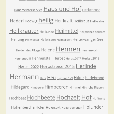
Haus und Hof
Heckenrose
Hausmeisterservice
heilig
Heilkraft
Hederl
Hedwig
Heilkraut
Heilkräfte
Heilkräuter
Heilmittel
Heilkunde
Heilpflanze
heilsam
Heiterwanger See
Heilung
Heilwissen
Heilwasser
Heimarbeit
Hennen
Helene
Helden des Alltags
Hennenkoch
Hennenstall
Herbst
Herbst 2018
Hennenpulli
Herbst2017
Herlinde
Herbstreise 2015
Herbst 2022
Hermann
Heu
Hilde
Hildebrand
Herz
highline 179
Himbeeren
Hildegard
Himmel
Hinrichs Riesen
Himbeere
Hof
Hochzeit
Hochbeete
Hochbeet
Hoffnung
Holunder
Hohenbercha
Holer
Holersekt
Hollerbeerchen