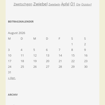
Zwiebel
Ö1
Äpfel
Zwetschgen
Zwiebeln
Öle
Ötzidorf
BEITRAGSKALENDER
August 2026
M
D
M
D
F
S
S
1
2
3
4
5
6
7
8
9
10
11
12
13
14
15
16
17
18
19
20
21
22
23
24
25
26
27
28
29
30
31
« Apr.
ARCHIV