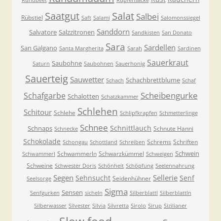
Rundbeet
Rupfensäcke
Saatgut
Salat
Salbei
Rübstiel
Saft
Salami
Salomonssiegel
Sanddorn
Salvatore
Salzzitronen
Sandkisten
San Donato
Sara
Sardellen
San Galgano
Santa Margherita
Sarah
Sardinen
Sauerkraut
Saubohne
Saturn
Saubohnen
Sauerhonig
Sauerteig
Sauwetter
Schachbrettblume
Schach
Schaf
Scheibengurke
Schafgarbe
Schalotten
Schatzkammer
Schlehen
Schitour
Schlehe
Schlipfkrapfen
Schmetterlinge
Schnee
Schnittlauch
Schnaps
Schnute Hanni
Schnecke
Schokolade
Schrems
Schriften
Schongau
Schottland
Schreiben
Schwein
Schwammerln
Schwarzkümmel
Schwammerl
Schweigen
Schweine
Schwester Doris
Schönheit
Schöpfung
Seelennahrung
Segen
Sellerie
Sehnsucht
Senf
Seidenhühner
Seelsorge
Sigma
Sensen
Senfgurken
sicheln
Silberblattl
Silberblattln
Silberwasser
Silvester
Silvia
Silvretta
Sirolo
Sirup
Sizilianer