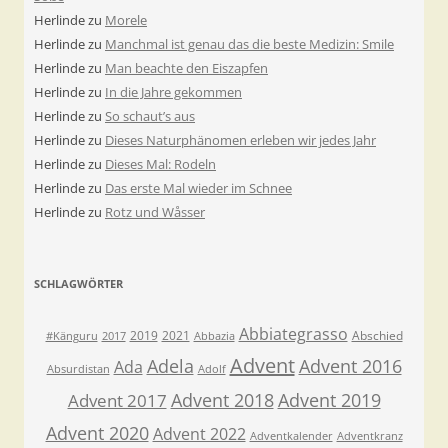
Herlinde
zu
Morele
Herlinde
zu
Manchmal ist genau das die beste Medizin: Smile
Herlinde
zu
Man beachte den Eiszapfen
Herlinde
zu
In die Jahre gekommen
Herlinde
zu
So schaut’s aus
Herlinde
zu
Dieses Naturphänomen erleben wir jedes Jahr
Herlinde
zu
Dieses Mal: Rodeln
Herlinde
zu
Das erste Mal wieder im Schnee
Herlinde
zu
Rotz und Wåsser
SCHLAGWÖRTER
Abbiategrasso
2019
2021
Abschied
#Känguru
2017
Abbazia
Advent
Adela
Advent 2016
Ada
Absurdistan
Adolf
Advent 2018
Advent 2019
Advent 2017
Advent 2020
Advent 2022
Adventkalender
Adventkranz