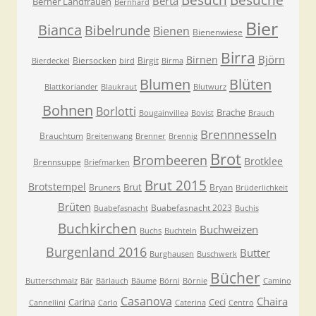
Besuch
Berta
Berner Landfrauen
Bernhard
Bier
Bianca
Bibelrunde
Bienen
Bienenwiese
Birra
Björn
Birnen
Biersocken
Birgit
Bierdeckel
bird
Birma
Blumen
Blüten
Blattkoriander
Blaukraut
Blutwurz
Bohnen
Borlotti
Brache
Bougainvillea
Bovist
Brauch
Brennnesseln
Brauchtum
Breitenwang
Brenner
Brennig
Brot
Brombeeren
Brotklee
Brennsuppe
Briefmarken
Brut 2015
Brotstempel
Brut
Bruners
Bryan
Brüderlichkeit
Brüten
Buabefasnacht 2023
Buabefasnacht
Buchis
Buchkirchen
Buchweizen
Buchs
Buchteln
Burgenland 2016
Butter
Burghausen
Buschwerk
Bücher
Butterschmalz
Bär
Bärlauch
Bäume
Börni
Börnie
Camino
Casanova
Chaira
Carina
Ceci
Cannellini
Carlo
Caterina
Centro