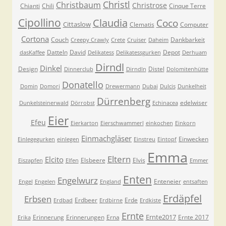
Christl
Christbaum
Christrose
Chianti
Chili
Cinque Terre
Cipollino
Claudia
Coco
Cittaslow
Clematis
Computer
Cortona
Couch
Dankbarkeit
Creepy Crawly
Crete
Cruiser
Daheim
Datteln
David
Depot
dasKaffee
Delikatess
Delikatessgurken
Derhuam
Dirndl
Dinkel
Design
Distel
Dinnerclub
Dirndln
Dolomitenhütte
Donatello
Domin
Domori
Drewermann
Dubai
Dulcis
Dunkelheit
Dürrenberg
edelwiser
Dunkelsteinerwald
Dörrobst
Echinacea
Eier
Efeu
Eierkarton
Eierschwammerl
einkochen
Einkorn
Einmachgläser
Einwecken
Einlegegurken
einlegen
Einstreu
Eintopf
Emma
Eltern
Elcito
Elsbeere
Elvis
Eiszapfen
Elfen
Emmer
Enten
Engelwurz
Enteneier
Engel
Engelen
England
entsaften
Erdäpfel
Erbsen
Erdbeer
Erde
Erdbad
Erdbirne
Erdkiste
Ernte
Ernte2017
Erinnerung
Erinnerungen
Erna
Ernte 2017
Erika