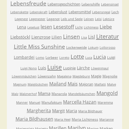
Lebensfreude
Lebensgeschichten
Lebenshilfe
Lebensinsel
Lebenslust
Lebensmittel
Lech
Lebenskette
Lebenskraft
Lebensregal
Legenot
Legenest
Legenester
Leib und Seele
Leinen
Leisi
Lektüre
Lesestoff
Liebe
lesen
Lena
Licht
Leselust
Lichtmess
Literatur
Linsen
Lisl
Liebstöckl
Lienzrose
Lilien
Lisa
Little Miss Sunshine
Lockenweide
Lokum
Lollorosso
Lotte
Lucia
Lombardei
Luigi
Lorbeer
Lomo
Loreto
Luca
Luise
Luis
Lärche
Lupinie
Luigi Nono
Löwenmaul
Magie
Löwenzahn
Magnolie
Löwenmäulchen
Magalena
Magdeburg
Mailand
Mais
Majoran
Magnum
Maiglöckchen
Malfatti
Malve
Mangold
Mama
Manarola
Malz
Malznerhof
Mandelbäumchen
Marcella Hazan
Manufaktum
Manner
Manuel
Maremma
Margherita
Margit
Maria
Maria Bildhauer
Maria Bildhausen
Maria Lichtmess
Maria Heel
Marianne
Marilyn
Marillen
Marken
Marion
Marienplatz
Marietta