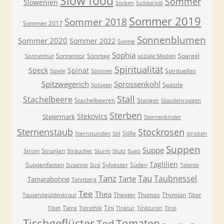
Slow food
Sommer
Slowenien
Socken
Solidarität
Sommer 2019
Sommer 2018
Sommer 2017
Sonnenblumen
Sommer 2020
Sommer 2022
Sonne
Sophia
Sonnentor
Sonntag
Spargel
Sonnenhut
soziale Medien
Spiritualität
Speck
Spinat
Spirituelles
Spiele
Spinnen
Spitzwegerich
Sprossenkohl
Spätzle
Splügen
Stall
Stachelbeere
Stachelbeeren
Stanger
Staudenroggen
Sterben
Stekovics
Steiermark
Sternenkinder
Sternenstaub
Stockrosen
Stille
Sternstunden
Stil
stricken
Suppen
Suppe
Strunjan
Strom
Sträucher
Sturm
Stutz
Sugo
Taglilien
Suppenfasten
Sylvester
Süden
Susanne
Susi
Talente
Tanz
Tau
Taubnessel
Tarte
Tamarabohne
Tannberg
Tee
Thea
Theater
Thomas
Thymian
Tausendgüldenkraut
Tiber
Tiere
Tini
Tibet
Tierethik
Tinktur
Tinkturen
Tirol
Tischgeflüster
Tomaten
Tod