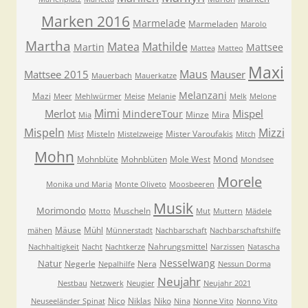
Marken 2016
Marmelade
Marmeladen
Marolo
Martha
Matea
Mathilde
Martin
Mattsee
Mattea
Matteo
Maxi
Maus
Mattsee 2015
Mauser
Mauerbach
Mauerkatze
Melanzani
Mazi
Meer
Mehlwürmer
Meise
Melanie
Melk
Melone
Mimi
Merlot
Mispel
MindereTour
Minze
Mira
Mia
Mispeln
Mizzi
Mist
Misteln
Mister Varoufakis
Mistelzweige
Mitch
Mohn
Mond
Mohnblüte
Mohnblüten
Mole West
Mondsee
Morele
Monika und Maria
Monte Oliveto
Moosbeeren
Musik
Morimondo
Muscheln
Motto
Mut
Muttern
Mädele
Mäuse
Mühl
mähen
Münnerstadt
Nachbarschaft
Nachbarschaftshilfe
Nahrungsmittel
Nachhaltigkeit
Nacht
Nachtkerze
Narzissen
Natascha
Nesselwang
Natur
Negerle
Nera
Nepalhilfe
Nessun Dorma
Neujahr
Nestbau
Netzwerk
Neugier
Neujahr 2021
Nico
Niklas
Niko
Neuseeländer Spinat
Nina
Nonne Vito
Nonno Vito