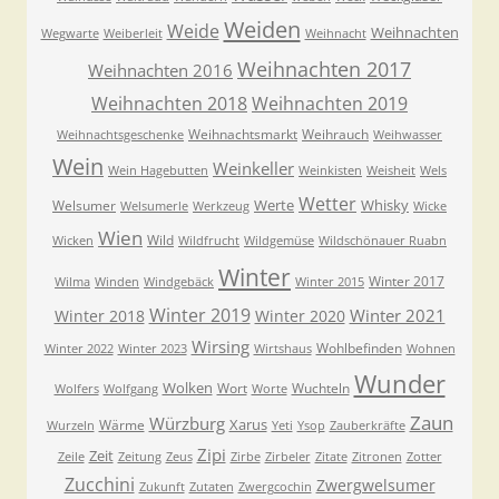
Weiden
Weide
Weihnachten
Wegwarte
Weiberleit
Weihnacht
Weihnachten 2017
Weihnachten 2016
Weihnachten 2018
Weihnachten 2019
Weihnachtsmarkt
Weihrauch
Weihnachtsgeschenke
Weihwasser
Wein
Weinkeller
Wein Hagebutten
Weinkisten
Weisheit
Wels
Wetter
Werte
Whisky
Welsumer
Welsumerle
Werkzeug
Wicke
Wien
Wild
Wicken
Wildfrucht
Wildgemüse
Wildschönauer Ruabn
Winter
Winter 2017
Wilma
Winden
Windgebäck
Winter 2015
Winter 2019
Winter 2021
Winter 2018
Winter 2020
Wirsing
Wohlbefinden
Winter 2022
Winter 2023
Wirtshaus
Wohnen
Wunder
Wolken
Wort
Wuchteln
Wolfers
Wolfgang
Worte
Zaun
Würzburg
Xarus
Wärme
Wurzeln
Yeti
Ysop
Zauberkräfte
Zipi
Zeit
Zeile
Zeitung
Zeus
Zirbe
Zirbeler
Zitate
Zitronen
Zotter
Zucchini
Zwergwelsumer
Zukunft
Zutaten
Zwergcochin