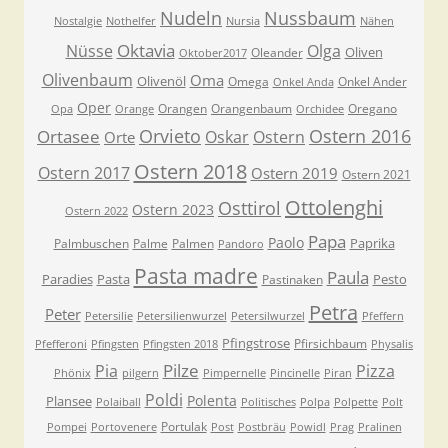
Nudeln
Nussbaum
Nostalgie
Nothelfer
Nursia
Nähen
Oktavia
Nüsse
Olga
Oliven
Oleander
Oktober2017
Olivenbaum
Oma
Olivenöl
Omega
Onkel Ander
Onkel Anda
Oper
Orangen
Orangenbaum
Oregano
Opa
Orange
Orchidee
Orvieto
Ostern 2016
Ortasee
Oskar
Ostern
Orte
Ostern 2018
Ostern 2017
Ostern 2019
Ostern 2021
Ottolenghi
Osttirol
Ostern 2023
Ostern 2022
Papa
Paolo
Paprika
Palmbuschen
Palme
Palmen
Pandoro
Pasta madre
Paula
Paradies
Pasta
Pesto
Pastinaken
Petra
Peter
Petersilie
Petersilienwurzel
Petersilwurzel
Pfeffern
Pfingstrose
Pfirsichbaum
Pfefferoni
Pfingsten
Pfingsten 2018
Physalis
Pilze
Pia
Pizza
Phönix
pilgern
Pimpernelle
Pincinelle
Piran
Poldi
Polenta
Plansee
Polaiball
Politisches
Polpa
Polpette
Polt
Portulak
Pompei
Portovenere
Post
Postbräu
Powidl
Prag
Pralinen