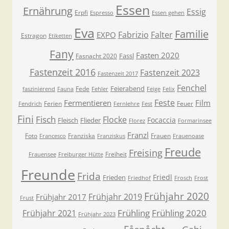
Essen
Ernährung
Essig
Erpfi
Espresso
Essen gehen
Eva
Familie
Fabrizio
Falter
EXPO
Estragon
Etiketten
Fany
Fasten 2020
Fassl
Fasnacht 2020
Fastenzeit 2016
Fastenzeit 2023
Fastenzeit 2017
Fenchel
Feierabend
Fede
faszinierend
Fauna
Fehler
Feige
Felix
Feste
Fermentieren
Film
Ferien
Feuer
Fendrich
Fernlehre
Fest
Fini
Fisch
Flocke
Focaccia
Fleisch
Flieder
Florez
Formarinsee
Franzl
Foto
Franziska
Frauen
Francesco
Franziskus
Frauenoase
Freude
Freising
Freiheit
Frauensee
Freiburger Hütte
Freunde
Frida
Friedl
Frieden
Friedhof
Frosch
Frost
Frühjahr 2020
Frühjahr 2019
Frühjahr 2017
Frust
Frühling
Frühling 2020
Frühjahr 2021
Frühjahr 2023