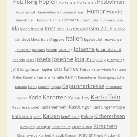
Hopfen
Holz
Hosbohnen
Honig
Hortensie
Hortensien
Humor
Hunde
Hubertushof
Hummelbeere
Hummelstrauch
Hühner
Hühnersuppe
Hundefutter
Häcksler
Hähne
Hühnerfutter
Imst
Iseo 2016
Ida
Iris
Imscht
Ines
Irmgard
Ideen
Isidoro
Italien
Jahreswechsel
Isländisch Moos
Isola Maggiore
Jagawirt
Johanna
Johanniskraut
Jasmin
Jahreszeit
Jakobus
Jauerling
Josefa
Josefine
Jota
JT-recycling
Jolanda
Josef
JTRecycling
Kaffee
Jule
Jutta
Kakteen
Jungpflanzen
Jupiter
Kairos
Kaiserwinde
Kamin
Kamera
Kamille
Kalea
Kamelie
Kaminfeuer
Kamingespräche
Kapuzinerkresse
Kanu
Kanada
Kapelle
Kappa
Kardamon
Kartoffeln
Karla
Karotten
Karpathos
Karfiol
Kastlunger
Kastanienmehl
Kastlunger Krippe
Kaspressknödel
Katzen
Kichererbsen
Kekse
Katharina
keinBiskuit
Kathi
Kirschen
Kiesbye's
Kieselgur
Kirschbaum
Kirschblüten
Klavier
Klassik
Kirschzweige
Klarheit
Klausen
Klenk
Klocker-Ei