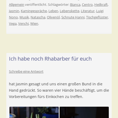
Allgemein
veröffentlicht. Schlagwörter:
Bianca
,
Centro
,
Heilkraft
,
Jasmin
,
Kamingespräche
,
Leben
,
Lebenskette
,
Literatur
,
Luigi
Nono
,
Musik
,
Natascha
,
Olivenöl
,
Schnute Hanni
,
Tischgeflüster
,
Vega
,
Venchi
,
Wien
.
Ich habe noch Rhabarber für euch
Schreibe eine Antwort
hat Jasmin gesagt und uns einen großen Bund in die
Hand gedrückt. So waren vier Hände beschäftigt, um die
Vorbereitungen fürs Einkochen zu treffen.