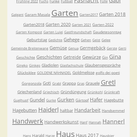
Fåsnåcht
Gabi
Funke
Frühling 2022
Fuchs
Fußball
Fülle
Garten
Garten 2018
Garam Masala
Galgant
Garten2017
Garten 2020
Garten2018
Garten 2022
Garten 2021
Gaudetesonntag
Garten Kompost
Garten Luigi
Gastfreundschaft
Gehege
Geburtstag
Gedichte
Gehen
Geist
Gelee
Gemüse
Germgebäck
Gemeinde Breitenwang
Genua
Gerste
Gerti
Gina
Geschichten
Gewürze
Getreide
Geschichte
Gin
Gladiolen
Glaubensgespräche
Gingko
Ginkgo
Glasfachschule
Goldmelisse
Glücksklee
golfo dei poeti
GOLDENE NÄHNADEL
Gretl
Goti
Grappa
Grauele
Gorgonzola
Grabl
Gras
Griechenland
Gründüngung
Griechisch
Grünkohl
Grünkraft
Gurken
Hafer
Gundel
Hagebutte
Gärtopf
Guglhupf
Gurke
Haiderl
Handarbeit
Hagebutten
haltbar
Handsemmel
Handwerk
Hannerl
Handwerkskunst
Hanf
Hannah
Haus
Haus 2017
Harald
Hans
Harze
Hausbier