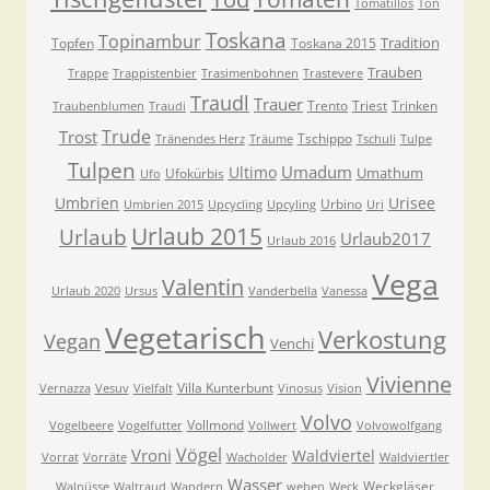
Tomatillos
Ton
Toskana
Topinambur
Tradition
Topfen
Toskana 2015
Trauben
Trappe
Trappistenbier
Trasimenbohnen
Trastevere
Traudl
Trauer
Trento
Triest
Trinken
Traubenblumen
Traudi
Trude
Trost
Tschippo
Tränendes Herz
Träume
Tschuli
Tulpe
Tulpen
Umadum
Ultimo
Umathum
Ufokürbis
Ufo
Umbrien
Urisee
Urbino
Umbrien 2015
Upcycling
Upcyling
Uri
Urlaub 2015
Urlaub
Urlaub2017
Urlaub 2016
Vega
Valentin
Urlaub 2020
Ursus
Vanderbella
Vanessa
Vegetarisch
Verkostung
Vegan
Venchi
Vivienne
Villa Kunterbunt
Vernazza
Vesuv
Vielfalt
Vinosus
Vision
Volvo
Vollmond
Vogelbeere
Vogelfutter
Vollwert
Volvowolfgang
Vögel
Vroni
Waldviertel
Vorrat
Vorräte
Wacholder
Waldviertler
Wasser
Weckgläser
Walnüsse
Waltraud
Wandern
weben
Weck