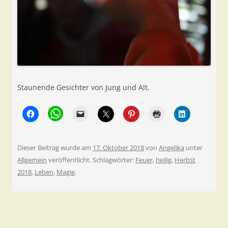
Staunende Gesichter von Jung und Alt.
Dieser Beitrag wurde am
17. Oktober 2018
von
Angelika
unter
Allgemein
veröffentlicht. Schlagwörter:
Feuer
,
heilig
,
Herbst
2018
,
Leben
,
Magie
.