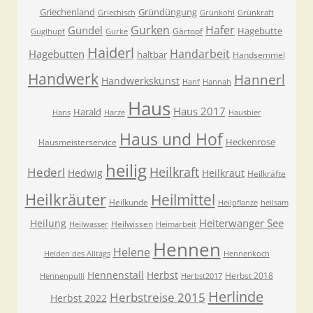
Griechenland
Gründüngung
Griechisch
Grünkohl
Grünkraft
Gurken
Hafer
Gundel
Hagebutte
Gärtopf
Guglhupf
Gurke
Haiderl
Handarbeit
Hagebutten
haltbar
Handsemmel
Handwerk
Hannerl
Handwerkskunst
Hanf
Hannah
Haus
Haus 2017
Harald
Hans
Harze
Hausbier
Haus und Hof
Heckenrose
Hausmeisterservice
heilig
Heilkraft
Hederl
Hedwig
Heilkraut
Heilkräfte
Heilkräuter
Heilmittel
Heilkunde
Heilpflanze
heilsam
Heiterwanger See
Heilung
Heilwissen
Heilwasser
Heimarbeit
Hennen
Helene
Helden des Alltags
Hennenkoch
Hennenstall
Herbst
Herbst 2018
Hennenpulli
Herbst2017
Herlinde
Herbstreise 2015
Herbst 2022