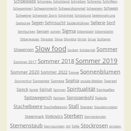
Schokolade
Schrems
Schriften
Schongau
Schottland
Schreiben
Schwein
Schwammerln
Schwarzkümmel
Schwammerl
Schweigen
Schweine
Schwester Doris
Schönheit
Schöpfung
Seelennahrung
Segen
Sellerie
Sehnsucht
Senf
Seidenhühner
Seelsorge
Sigma
Sensen
Senfgurken
sicheln
Silberblattl
Silberblattln
Silberwasser
Silvester
Silvia
Silvretta
Sirolo
Sirup
Sizilianer
Slow food
Sommer
Slowenien
Socken
Solidarität
Sommer 2019
Sommer 2018
Sommer 2017
Sonnenblumen
Sommer 2020
Sommer 2022
Sonne
Sophia
Sonnentor
Sonntag
Spargel
Sonnenhut
soziale Medien
Spiritualität
Speck
Spinat
Spirituelles
Spiele
Spinnen
Spitzwegerich
Sprossenkohl
Spätzle
Splügen
Stall
Stachelbeere
Stachelbeeren
Stanger
Staudenroggen
Sterben
Stekovics
Steiermark
Sternenkinder
Sternenstaub
Stockrosen
Stille
Sternstunden
Stil
stricken