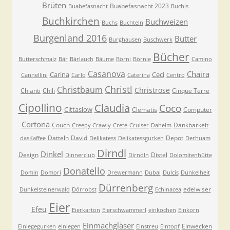
Brüten
Buabefasnacht 2023
Buabefasnacht
Buchis
Buchkirchen
Buchweizen
Buchs
Buchteln
Burgenland 2016
Butter
Burghausen
Buschwerk
Bücher
Butterschmalz
Bär
Bärlauch
Bäume
Börni
Börnie
Camino
Casanova
Chaira
Carina
Ceci
Cannellini
Carlo
Caterina
Centro
Christl
Christbaum
Christrose
Chianti
Chili
Cinque Terre
Cipollino
Claudia
Coco
Cittaslow
Clematis
Computer
Cortona
Couch
Dankbarkeit
Creepy Crawly
Crete
Cruiser
Daheim
Datteln
David
Depot
dasKaffee
Delikatess
Delikatessgurken
Derhuam
Dirndl
Dinkel
Design
Distel
Dinnerclub
Dirndln
Dolomitenhütte
Donatello
Domin
Domori
Drewermann
Dubai
Dulcis
Dunkelheit
Dürrenberg
edelwiser
Dunkelsteinerwald
Dörrobst
Echinacea
Eier
Efeu
Eierkarton
Eierschwammerl
einkochen
Einkorn
Einmachgläser
Einwecken
Einlegegurken
einlegen
Einstreu
Eintopf