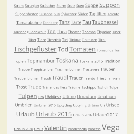
Suppen
Suppe
Strunjan
Strom
Sträucher
Sturm
Stutz
Sugo
Taglilien
Suppenfasten
Sylvester
Süden
Susanne
Susi
Talente
Tanz
Tau
Taubnessel
Tarte
Tamarabohne
Tannberg
Tee
Thea
Theater
Thomas
Thymian
Tausendgüldenkraut
Tiber
Tiere
Tini
Tibet
Tierethik
Tinktur
Tinkturen
Tirol
Tischgeflüster
Tomaten
Tod
Tomatillos
Ton
Toskana
Topinambur
Tradition
Topfen
Toskana 2015
Trauben
Trappe
Trappistenbier
Trasimenbohnen
Trastevere
Traudl
Trauer
Trento
Triest
Trinken
Traubenblumen
Traudi
Trude
Trost
Tschippo
Tränendes Herz
Träume
Tschuli
Tulpe
Tulpen
Umadum
Ultimo
Umathum
Ufokürbis
Ufo
Umbrien
Urisee
Urbino
Umbrien 2015
Upcycling
Upcyling
Uri
Urlaub 2015
Urlaub
Urlaub2017
Urlaub 2016
Vega
Valentin
Urlaub 2020
Ursus
Vanderbella
Vanessa