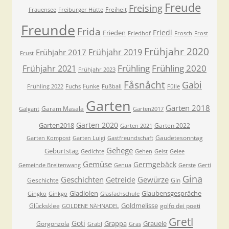
Freude
Freising
Freiheit
Frauensee
Freiburger Hütte
Freunde
Frida
Friedl
Frieden
Friedhof
Frosch
Frost
Frühjahr 2020
Frühjahr 2019
Frühjahr 2017
Frust
Frühling
Frühling 2020
Frühjahr 2021
Frühjahr 2023
Fåsnåcht
Gabi
Funke
Frühling 2022
Fuchs
Fußball
Fülle
Garten
Garten 2018
Garam Masala
Galgant
Garten2017
Garten 2020
Garten2018
Garten 2022
Garten 2021
Gaudetesonntag
Garten Kompost
Garten Luigi
Gastfreundschaft
Gehege
Geburtstag
Gedichte
Gehen
Geist
Gelee
Gemüse
Germgebäck
Gemeinde Breitenwang
Genua
Gerste
Gerti
Gina
Geschichten
Gewürze
Getreide
Geschichte
Gin
Gladiolen
Glaubensgespräche
Gingko
Ginkgo
Glasfachschule
Goldmelisse
Glücksklee
golfo dei poeti
GOLDENE NÄHNADEL
Gretl
Goti
Grappa
Grauele
Gorgonzola
Grabl
Gras