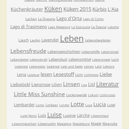
Küken
Küken 2015
Kürbis
L'Aia
Küchenkräuter
Lago d'Orta
Lachen
La Dogana
Lago di Como
Lago di Trasimeno
La Spezia
Lago Maggiore
La Scarzuola
Latsche
Leben
Lavendel
Lauch
Lebensbegleiter
Laufen
Lebensfreude
Lebensgeschichten
Lebenshilfe
Lebensinsel
Lebenslust
Lebensmittel
Lech
Lebenskette
Lebenskraft
Lebensregal
Legenot
Legenest
Legenester
Leib und Seele
Leinen
Leisi
Lektüre
Lesestoff
Liebe
lesen
Lena
Licht
Leselust
Lichtmess
Literatur
Linsen
Lisl
Liebstöckl
Lienzrose
Lilien
Lisa
Little Miss Sunshine
Lockenweide
Lokum
Lollorosso
Lotte
Lucia
Lombardei
Luigi
Lorbeer
Lomo
Loreto
Luca
Luise
Luis
Lärche
Lupinie
Luigi Nono
Löwenmaul
Magie
Löwenzahn
Magnolie
Löwenmäulchen
Magalena
Magdeburg