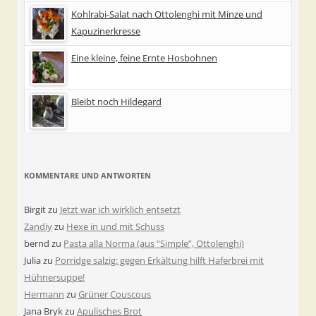
Kohlrabi-Salat nach Ottolenghi mit Minze und
Kapuzinerkresse
Eine kleine, feine Ernte Hosbohnen
Bleibt noch Hildegard
KOMMENTARE UND ANTWORTEN
Birgit
zu
Jetzt war ich wirklich entsetzt
Zandiy
zu
Hexe in und mit Schuss
bernd
zu
Pasta alla Norma (aus “Simple”, Ottolenghi)
Julia
zu
Porridge salzig: gegen Erkältung hilft Haferbrei mit
Hühnersuppe!
Hermann
zu
Grüner Couscous
Jana Bryk
zu
Apulisches Brot