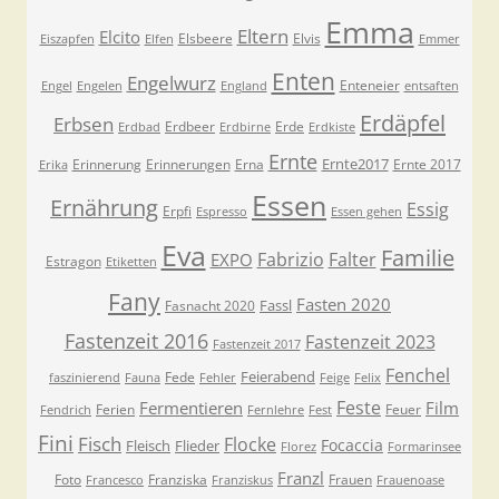
Emma
Eltern
Elcito
Elsbeere
Elvis
Eiszapfen
Elfen
Emmer
Enten
Engelwurz
Enteneier
Engel
Engelen
England
entsaften
Erdäpfel
Erbsen
Erdbeer
Erde
Erdbad
Erdbirne
Erdkiste
Ernte
Ernte2017
Erinnerung
Erinnerungen
Erna
Ernte 2017
Erika
Essen
Ernährung
Essig
Erpfi
Espresso
Essen gehen
Eva
Familie
Fabrizio
Falter
EXPO
Estragon
Etiketten
Fany
Fasten 2020
Fassl
Fasnacht 2020
Fastenzeit 2016
Fastenzeit 2023
Fastenzeit 2017
Fenchel
Feierabend
Fede
faszinierend
Fauna
Fehler
Feige
Felix
Feste
Fermentieren
Film
Ferien
Feuer
Fendrich
Fernlehre
Fest
Fini
Fisch
Flocke
Focaccia
Fleisch
Flieder
Florez
Formarinsee
Franzl
Foto
Franziska
Frauen
Francesco
Franziskus
Frauenoase