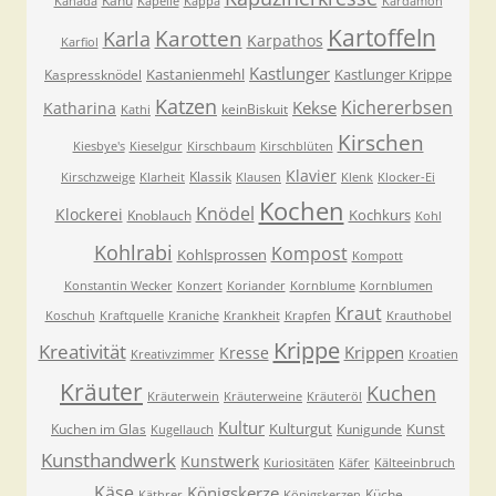
Kanu
Kanada
Kapelle
Kappa
Kardamon
Kartoffeln
Karla
Karotten
Karpathos
Karfiol
Kastlunger
Kastanienmehl
Kastlunger Krippe
Kaspressknödel
Katzen
Kichererbsen
Kekse
Katharina
keinBiskuit
Kathi
Kirschen
Kiesbye's
Kieselgur
Kirschbaum
Kirschblüten
Klavier
Klassik
Kirschzweige
Klarheit
Klausen
Klenk
Klocker-Ei
Kochen
Knödel
Klockerei
Kochkurs
Knoblauch
Kohl
Kohlrabi
Kompost
Kohlsprossen
Kompott
Konstantin Wecker
Konzert
Koriander
Kornblume
Kornblumen
Kraut
Koschuh
Kraftquelle
Kraniche
Krankheit
Krapfen
Krauthobel
Krippe
Kreativität
Krippen
Kresse
Kreativzimmer
Kroatien
Kräuter
Kuchen
Kräuterwein
Kräuterweine
Kräuteröl
Kultur
Kulturgut
Kunst
Kuchen im Glas
Kunigunde
Kugellauch
Kunsthandwerk
Kunstwerk
Kuriositäten
Käfer
Kälteeinbruch
Käse
Königskerze
Küche
Käthrer
Königskerzen