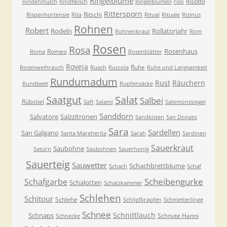
Ringelblume
Risotto
Rindenmulch
Rindfleisch
Ringelblumen
riso
Rittersporn
Ritschi
Rispenhortensie
Rita
Ritual
Rituale
Rizinus
Rohnen
Robert
Rodeln
Rollatorjahr
Rohnenkraut
Rom
Rosen
Rosa
Rosenhaus
Romeo
Roma
Rosenblätter
Roveja
Ruhe
Rosenweihrauch
Ruach
Ruccola
Ruhe und Langsamkeit
Rundumadum
Rust
Räuchern
Rundbeet
Rupfensäcke
Saatgut
Salat
Salbei
Rübstiel
Saft
Salami
Salomonssiegel
Sanddorn
Salvatore
Salzzitronen
Sandkisten
San Donato
Sara
Sardellen
San Galgano
Santa Margherita
Sarah
Sardinen
Sauerkraut
Saubohne
Saturn
Saubohnen
Sauerhonig
Sauerteig
Sauwetter
Schachbrettblume
Schach
Schaf
Scheibengurke
Schafgarbe
Schalotten
Schatzkammer
Schlehen
Schitour
Schlehe
Schlipfkrapfen
Schmetterlinge
Schnee
Schnittlauch
Schnaps
Schnute Hanni
Schnecke