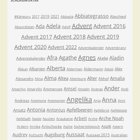
SCHLAGWÖRTER
Abbiategrasso
2019
2021
Abschied
#Känguru
2017
Abbazia
Advent
Adela
Advent 2016
Ada
Absurdistan
Adolf
Advent 2018
Advent 2019
Advent 2017
Advent 2020
Advent 2022
Adventkalender
Adventkranz
Agnes
Afra
Agathe
Aladin
Akelei
Adventskalender
Alberta
Albanien
Alex
Alaun
Aldermann
Alderman
Alessi
Alma
Altea
Alter
Amalia
Alexandro
Althof
Alina
Altenburg
Ander
Amsel
Ammersee
Amarilys
Amaryllis
Amseln
Ananas
Andi
Angelika
Anna
Andreas
Anemone
Anemonen
Anja
Anni
Antonia
Apfelbeeren
Antonius
Ansatz
Apfelbrot
Apfelessig
Arche Noah
Arbeit
Apfelsaft
Apple
Apulien
Araukanie
Arche
Aspik
Artischocke
Ardern
Arnika
Asche
Aschermittwoch
Astern
Aussaat
Augsburg
Audrey
Aussaat 2015
Aufzucht
Australian