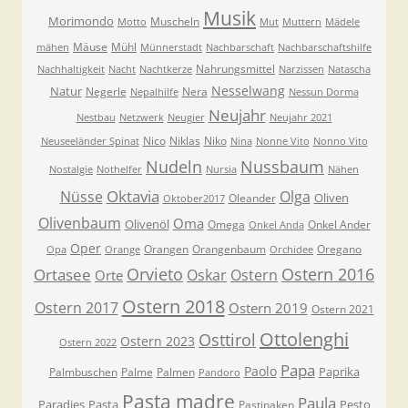
Musik
Morimondo
Muscheln
Motto
Mut
Muttern
Mädele
Mäuse
Mühl
mähen
Münnerstadt
Nachbarschaft
Nachbarschaftshilfe
Nahrungsmittel
Nachhaltigkeit
Nacht
Nachtkerze
Narzissen
Natascha
Nesselwang
Natur
Negerle
Nera
Nepalhilfe
Nessun Dorma
Neujahr
Nestbau
Netzwerk
Neugier
Neujahr 2021
Nico
Niklas
Niko
Neuseeländer Spinat
Nina
Nonne Vito
Nonno Vito
Nudeln
Nussbaum
Nostalgie
Nothelfer
Nursia
Nähen
Oktavia
Nüsse
Olga
Oliven
Oleander
Oktober2017
Olivenbaum
Oma
Olivenöl
Omega
Onkel Ander
Onkel Anda
Oper
Orangen
Orangenbaum
Oregano
Opa
Orange
Orchidee
Orvieto
Ostern 2016
Ortasee
Oskar
Ostern
Orte
Ostern 2018
Ostern 2017
Ostern 2019
Ostern 2021
Ottolenghi
Osttirol
Ostern 2023
Ostern 2022
Papa
Paolo
Paprika
Palmbuschen
Palme
Palmen
Pandoro
Pasta madre
Paula
Paradies
Pasta
Pesto
Pastinaken