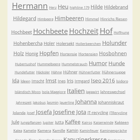
Hermann
Heu
Hilde
Hildebrand
Herz
highline 179
Himbeeren
Hildegard
Himmel
Hinrichs Riesen
Himbeere
Hof
Hochzeit
Hochbeete
Hochbeet
Hoffnung
Holunder
Hohenbercha
Holer
Holersekt
Hollerbeerchen
Hopfen
Holz
Hosbohnen
Honig
Hortensie
Hortensien
Humor
Hunde
Hubertushof
Hummelbeere
Hummelstrauch
Hühner
Hühnersuppe
Hundefutter
Häcksler
Hähne
Hühnerfutter
Imst
Iseo 2016
Ida
Iris
Imscht
Ines
Irmgard
Ideen
Isidoro
Italien
Jahreswechsel
Isländisch Moos
Isola Maggiore
Jagawirt
Johanna
Johanniskraut
Jasmin
Jahreszeit
Jakobus
Jauerling
Josefa
Josefine
Jota
JT-recycling
Jolanda
Josef
JTRecycling
Kaffee
Jule
Jutta
Kakteen
Jungpflanzen
Jupiter
Kairos
Kaiserwinde
Kamin
Kamera
Kamille
Kalea
Kamelie
Kaminfeuer
Kamingespräche
Kapuzinerkresse