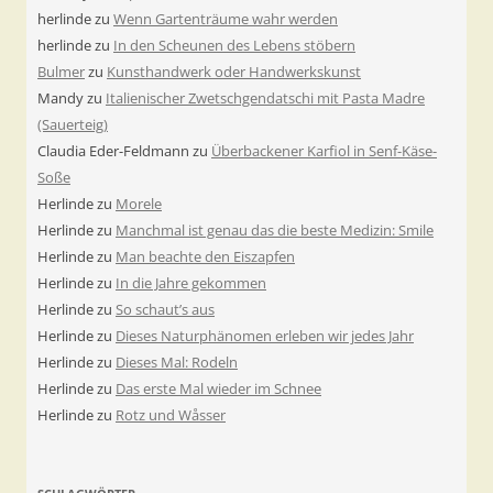
herlinde
zu
Wenn Gartenträume wahr werden
herlinde
zu
In den Scheunen des Lebens stöbern
Bulmer
zu
Kunsthandwerk oder Handwerkskunst
Mandy
zu
Italienischer Zwetschgendatschi mit Pasta Madre
(Sauerteig)
Claudia Eder-Feldmann
zu
Überbackener Karfiol in Senf-Käse-
Soße
Herlinde
zu
Morele
Herlinde
zu
Manchmal ist genau das die beste Medizin: Smile
Herlinde
zu
Man beachte den Eiszapfen
Herlinde
zu
In die Jahre gekommen
Herlinde
zu
So schaut’s aus
Herlinde
zu
Dieses Naturphänomen erleben wir jedes Jahr
Herlinde
zu
Dieses Mal: Rodeln
Herlinde
zu
Das erste Mal wieder im Schnee
Herlinde
zu
Rotz und Wåsser