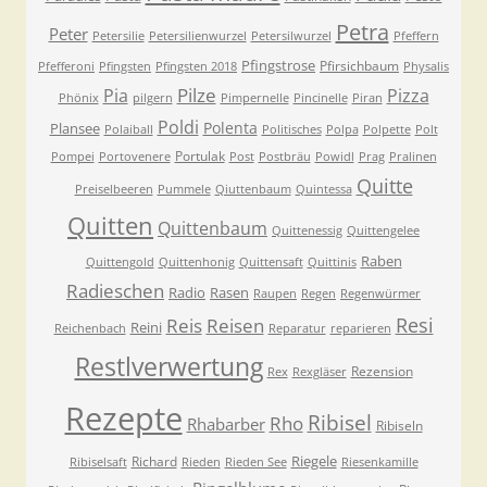
Petra
Peter
Petersilie
Petersilienwurzel
Petersilwurzel
Pfeffern
Pfingstrose
Pfirsichbaum
Pfefferoni
Pfingsten
Pfingsten 2018
Physalis
Pilze
Pia
Pizza
Phönix
pilgern
Pimpernelle
Pincinelle
Piran
Poldi
Polenta
Plansee
Polaiball
Politisches
Polpa
Polpette
Polt
Portulak
Pompei
Portovenere
Post
Postbräu
Powidl
Prag
Pralinen
Quitte
Preiselbeeren
Pummele
Qiuttenbaum
Quintessa
Quitten
Quittenbaum
Quittenessig
Quittengelee
Raben
Quittengold
Quittenhonig
Quittensaft
Quittinis
Radieschen
Radio
Rasen
Raupen
Regen
Regenwürmer
Resi
Reis
Reisen
Reini
Reichenbach
Reparatur
reparieren
Restlverwertung
Rezension
Rex
Rexgläser
Rezepte
Ribisel
Rho
Rhabarber
Ribiseln
Riegele
Richard
Ribiselsaft
Rieden
Rieden See
Riesenkamille