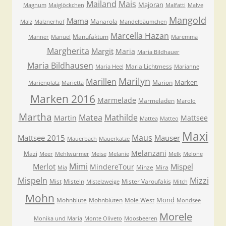
Mailand
Mais
Majoran
Magnum
Maiglöckchen
Malfatti
Malve
Mangold
Mama
Manarola
Malz
Malznerhof
Mandelbäumchen
Marcella Hazan
Manufaktum
Manner
Manuel
Maremma
Margherita
Margit
Maria
Maria Bildhauer
Maria Bildhausen
Maria Lichtmess
Maria Heel
Marianne
Marilyn
Marillen
Marken
Marion
Marienplatz
Marietta
Marken 2016
Marmelade
Marmeladen
Marolo
Martha
Matea
Mathilde
Martin
Mattsee
Mattea
Matteo
Maxi
Maus
Mattsee 2015
Mauser
Mauerbach
Mauerkatze
Melanzani
Mazi
Meer
Mehlwürmer
Meise
Melanie
Melk
Melone
Mimi
Merlot
Mispel
MindereTour
Minze
Mira
Mia
Mispeln
Mizzi
Mist
Misteln
Mister Varoufakis
Mistelzweige
Mitch
Mohn
Mond
Mohnblüte
Mohnblüten
Mole West
Mondsee
Morele
Monika und Maria
Monte Oliveto
Moosbeeren