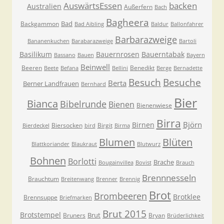
AuswärtsEssen
backen
Australien
Außerfern
Bach
Bagheera
Bad
Backgammon
Bad Aibling
Baldur
Ballonfahrer
Barbarazweige
Bananenkuchen
Barabarazweige
Bartoli
Basilikum
Bauernrosen
Bauerntabak
Bassano
Bauen
Bayern
Beinwell
Beeren
Benedikt
Beete
Befana
Bellini
Berge
Bernadette
Besuche
Besuch
Berta
Berner Landfrauen
Bernhard
Bier
Bianca
Bibelrunde
Bienen
Bienenwiese
Birra
Björn
Birnen
Biersocken
Birgit
Bierdeckel
bird
Birma
Blumen
Blüten
Blattkoriander
Blaukraut
Blutwurz
Bohnen
Borlotti
Brache
Bougainvillea
Bovist
Brauch
Brennnesseln
Brauchtum
Breitenwang
Brenner
Brennig
Brot
Brombeeren
Brotklee
Brennsuppe
Briefmarken
Brut 2015
Brotstempel
Brut
Bruners
Bryan
Brüderlichkeit