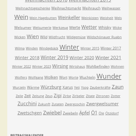
Weihnachtsmarkt
Weihrauch
Weihnachtsgeschenke
Weihwasser
Wein
Weinkeller
Wein Hagebutten
Weinkisten
Weisheit
Wels
Wetter
Werte
Whisky
Welsumer
Welsumerle
Werkzeug
Wicke
Wien
Wild
Wicken
Wildfrucht
Wildgemüse
Wildschönauer Ruabn
Winter
Winter 2017
Wilma
Winden
Windgebäck
Winter 2015
Winter 2019
Winter 2021
Winter 2018
Winter 2020
Wirsing
Wohlbefinden
Winter 2022
Winter 2023
Wirtshaus
Wohnen
Wunder
Wolken
Wort
Wuchteln
Wolfers
Wolfgang
Worte
Zaun
Würzburg
Xarus
Wärme
Wurzeln
Yeti
Ysop
Zauberkräfte
Zipi
Zeit
Zeile
Zeitung
Zeus
Zirbe
Zirbeler
Zitate
Zitronen
Zotter
Zucchini
Zwergwelsumer
Zukunft
Zutaten
Zwergcochin
Zwiebel
Ö1
Äpfel
Zwetschgen
Zwiebeln
Öle
Ötzidorf
BEITRAGSKALENDER