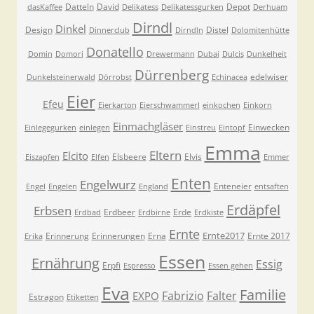
Datteln
David
Depot
dasKaffee
Delikatess
Delikatessgurken
Derhuam
Dirndl
Dinkel
Design
Distel
Dinnerclub
Dirndln
Dolomitenhütte
Donatello
Domin
Domori
Drewermann
Dubai
Dulcis
Dunkelheit
Dürrenberg
edelwiser
Dunkelsteinerwald
Dörrobst
Echinacea
Eier
Efeu
Eierkarton
Eierschwammerl
einkochen
Einkorn
Einmachgläser
Einwecken
Einlegegurken
einlegen
Einstreu
Eintopf
Emma
Eltern
Elcito
Elsbeere
Elvis
Eiszapfen
Elfen
Emmer
Enten
Engelwurz
Enteneier
Engel
Engelen
England
entsaften
Erdäpfel
Erbsen
Erdbeer
Erde
Erdbad
Erdbirne
Erdkiste
Ernte
Ernte2017
Erinnerung
Erinnerungen
Erna
Ernte 2017
Erika
Essen
Ernährung
Essig
Erpfi
Espresso
Essen gehen
Eva
Familie
Fabrizio
Falter
EXPO
Estragon
Etiketten