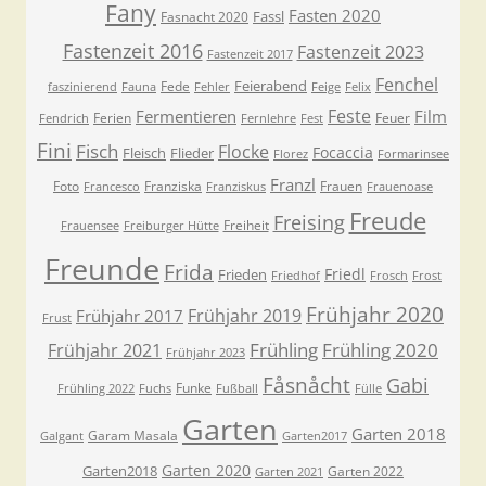
Fany
Fasten 2020
Fassl
Fasnacht 2020
Fastenzeit 2016
Fastenzeit 2023
Fastenzeit 2017
Fenchel
Feierabend
Fede
faszinierend
Fauna
Fehler
Feige
Felix
Feste
Fermentieren
Film
Ferien
Feuer
Fendrich
Fernlehre
Fest
Fini
Fisch
Flocke
Focaccia
Fleisch
Flieder
Florez
Formarinsee
Franzl
Foto
Franziska
Frauen
Francesco
Franziskus
Frauenoase
Freude
Freising
Freiheit
Frauensee
Freiburger Hütte
Freunde
Frida
Friedl
Frieden
Friedhof
Frosch
Frost
Frühjahr 2020
Frühjahr 2019
Frühjahr 2017
Frust
Frühling
Frühling 2020
Frühjahr 2021
Frühjahr 2023
Fåsnåcht
Gabi
Funke
Frühling 2022
Fuchs
Fußball
Fülle
Garten
Garten 2018
Garam Masala
Galgant
Garten2017
Garten 2020
Garten2018
Garten 2022
Garten 2021