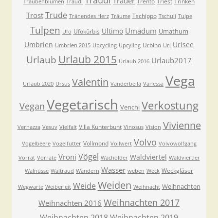
Traudl
Trauer
Trento
Triest
Trinken
Traubenblumen
Traudi
Trude
Trost
Tschippo
Tränendes Herz
Träume
Tschuli
Tulpe
Tulpen
Umadum
Ultimo
Umathum
Ufokürbis
Ufo
Umbrien
Urisee
Urbino
Umbrien 2015
Upcycling
Upcyling
Uri
Urlaub 2015
Urlaub
Urlaub2017
Urlaub 2016
Vega
Valentin
Urlaub 2020
Ursus
Vanderbella
Vanessa
Vegetarisch
Verkostung
Vegan
Venchi
Vivienne
Villa Kunterbunt
Vernazza
Vesuv
Vielfalt
Vinosus
Vision
Volvo
Vollmond
Vogelbeere
Vogelfutter
Vollwert
Volvowolfgang
Vögel
Vroni
Waldviertel
Vorrat
Vorräte
Wacholder
Waldviertler
Wasser
Weckgläser
Walnüsse
Waltraud
Wandern
weben
Weck
Weiden
Weide
Weihnachten
Wegwarte
Weiberleit
Weihnacht
Weihnachten 2017
Weihnachten 2016
Weihnachten 2018
Weihnachten 2019