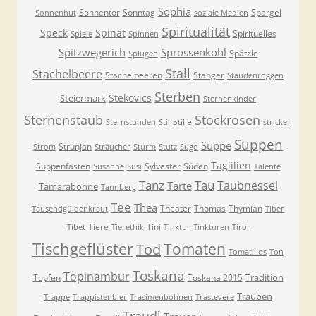
Sophia
Sonnentor
Sonntag
Spargel
Sonnenhut
soziale Medien
Spiritualität
Speck
Spinat
Spirituelles
Spiele
Spinnen
Spitzwegerich
Sprossenkohl
Spätzle
Splügen
Stall
Stachelbeere
Stachelbeeren
Stanger
Staudenroggen
Sterben
Stekovics
Steiermark
Sternenkinder
Sternenstaub
Stockrosen
Stille
Sternstunden
Stil
stricken
Suppen
Suppe
Strunjan
Strom
Sträucher
Sturm
Stutz
Sugo
Taglilien
Suppenfasten
Sylvester
Süden
Susanne
Susi
Talente
Tanz
Tau
Taubnessel
Tarte
Tamarabohne
Tannberg
Tee
Thea
Theater
Thomas
Thymian
Tausendgüldenkraut
Tiber
Tiere
Tini
Tibet
Tierethik
Tinktur
Tinkturen
Tirol
Tischgeflüster
Tomaten
Tod
Tomatillos
Ton
Toskana
Topinambur
Tradition
Topfen
Toskana 2015
Trauben
Trappe
Trappistenbier
Trasimenbohnen
Trastevere