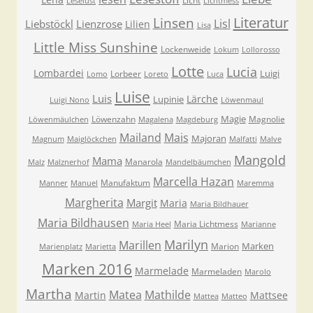
Licht
Leselust
Lichtmess
Literatur
Linsen
Lisl
Liebstöckl
Lienzrose
Lilien
Lisa
Little Miss Sunshine
Lockenweide
Lokum
Lollorosso
Lotte
Lucia
Lombardei
Luigi
Lorbeer
Lomo
Loreto
Luca
Luise
Luis
Lärche
Lupinie
Luigi Nono
Löwenmaul
Magie
Löwenzahn
Magnolie
Löwenmäulchen
Magalena
Magdeburg
Mailand
Mais
Majoran
Magnum
Maiglöckchen
Malfatti
Malve
Mangold
Mama
Manarola
Malz
Malznerhof
Mandelbäumchen
Marcella Hazan
Manufaktum
Manner
Manuel
Maremma
Margherita
Margit
Maria
Maria Bildhauer
Maria Bildhausen
Maria Lichtmess
Maria Heel
Marianne
Marilyn
Marillen
Marken
Marion
Marienplatz
Marietta
Marken 2016
Marmelade
Marmeladen
Marolo
Martha
Matea
Mathilde
Martin
Mattsee
Mattea
Matteo