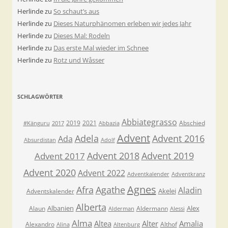
Herlinde
zu
So schaut’s aus
Herlinde
zu
Dieses Naturphänomen erleben wir jedes Jahr
Herlinde
zu
Dieses Mal: Rodeln
Herlinde
zu
Das erste Mal wieder im Schnee
Herlinde
zu
Rotz und Wåsser
SCHLAGWÖRTER
Abbiategrasso
2019
2021
Abschied
#Känguru
2017
Abbazia
Advent
Adela
Advent 2016
Ada
Absurdistan
Adolf
Advent 2018
Advent 2019
Advent 2017
Advent 2020
Advent 2022
Adventkalender
Adventkranz
Agnes
Afra
Agathe
Aladin
Akelei
Adventskalender
Alberta
Albanien
Alex
Alaun
Aldermann
Alderman
Alessi
Alma
Altea
Alter
Amalia
Alexandro
Althof
Alina
Altenburg