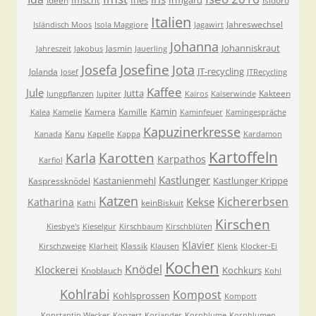
Imscht
Ines
Irmgard
Ideen
Isidoro
Italien
Jahreswechsel
Isländisch Moos
Isola Maggiore
Jagawirt
Johanna
Johanniskraut
Jasmin
Jahreszeit
Jakobus
Jauerling
Josefa
Josefine
Jota
JT-recycling
Jolanda
Josef
JTRecycling
Kaffee
Jule
Jutta
Kakteen
Jungpflanzen
Jupiter
Kairos
Kaiserwinde
Kamin
Kamera
Kamille
Kalea
Kamelie
Kaminfeuer
Kamingespräche
Kapuzinerkresse
Kanu
Kanada
Kapelle
Kappa
Kardamon
Kartoffeln
Karla
Karotten
Karpathos
Karfiol
Kastlunger
Kastanienmehl
Kastlunger Krippe
Kaspressknödel
Katzen
Kichererbsen
Kekse
Katharina
keinBiskuit
Kathi
Kirschen
Kiesbye's
Kieselgur
Kirschbaum
Kirschblüten
Klavier
Klassik
Kirschzweige
Klarheit
Klausen
Klenk
Klocker-Ei
Kochen
Knödel
Klockerei
Kochkurs
Knoblauch
Kohl
Kohlrabi
Kompost
Kohlsprossen
Kompott
Konstantin Wecker
Konzert
Koriander
Kornblume
Kornblumen