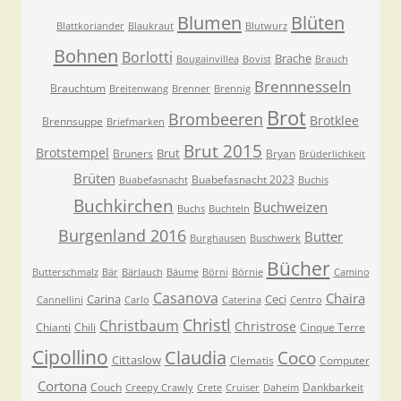
Blumen
Blüten
Blattkoriander
Blaukraut
Blutwurz
Bohnen
Borlotti
Brache
Bougainvillea
Bovist
Brauch
Brennnesseln
Brauchtum
Breitenwang
Brenner
Brennig
Brot
Brombeeren
Brotklee
Brennsuppe
Briefmarken
Brut 2015
Brotstempel
Brut
Bruners
Bryan
Brüderlichkeit
Brüten
Buabefasnacht 2023
Buabefasnacht
Buchis
Buchkirchen
Buchweizen
Buchs
Buchteln
Burgenland 2016
Butter
Burghausen
Buschwerk
Bücher
Butterschmalz
Bär
Bärlauch
Bäume
Börni
Börnie
Camino
Casanova
Chaira
Carina
Ceci
Cannellini
Carlo
Caterina
Centro
Christl
Christbaum
Christrose
Chianti
Chili
Cinque Terre
Cipollino
Claudia
Coco
Cittaslow
Clematis
Computer
Cortona
Couch
Dankbarkeit
Creepy Crawly
Crete
Cruiser
Daheim