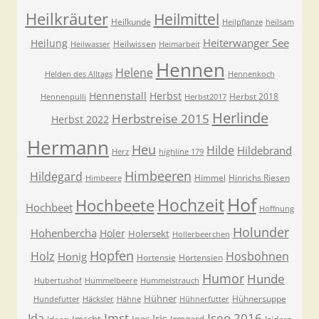
Heilkräuter
Heilmittel
Heilkunde
Heilpflanze
heilsam
Heiterwanger See
Heilung
Heilwissen
Heilwasser
Heimarbeit
Hennen
Helene
Helden des Alltags
Hennenkoch
Hennenstall
Herbst
Herbst 2018
Hennenpulli
Herbst2017
Herlinde
Herbstreise 2015
Herbst 2022
Hermann
Heu
Hilde
Hildebrand
Herz
highline 179
Himbeeren
Hildegard
Himmel
Hinrichs Riesen
Himbeere
Hof
Hochzeit
Hochbeete
Hochbeet
Hoffnung
Holunder
Hohenbercha
Holer
Holersekt
Hollerbeerchen
Hopfen
Holz
Hosbohnen
Honig
Hortensie
Hortensien
Humor
Hunde
Hubertushof
Hummelbeere
Hummelstrauch
Hühner
Hühnersuppe
Hundefutter
Häcksler
Hähne
Hühnerfutter
Imst
Iseo 2016
Ida
Iris