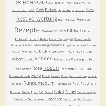
Radieschen
Radio
Rasen
Raupen
Regen
Regenwürmer
Resi
Reis
Reisen
Reini
Reichenbach
Reparatur
reparieren
Restlverwertung
Rezension
Rex
Rexgläser
Rezepte
Ribisel
Rho
Rhabarber
Ribiseln
Riegele
Richard
Ribiselsaft
Rieden
Rieden See
Riesenkamille
Ringelblume
Risotto
Rindenmulch
Rindfleisch
Ringelblumen
riso
Rittersporn
Ritschi
Rispenhortensie
Rita
Ritual
Rituale
Rizinus
Rohnen
Robert
Rodeln
Rollatorjahr
Rohnenkraut
Rom
Rosen
Rosa
Rosenhaus
Romeo
Roma
Rosenblätter
Roveja
Ruhe
Rosenweihrauch
Ruach
Ruccola
Ruhe und Langsamkeit
Rundumadum
Rust
Räuchern
Rundbeet
Rupfensäcke
Saatgut
Salat
Salbei
Rübstiel
Saft
Salami
Salomonssiegel
Sanddorn
Salvatore
Salzzitronen
Sandkisten
San Donato