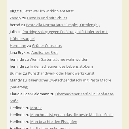
Birgit
zu
Jetzt war ich wirklich entsetzt
Zandiy
zu
Hexe in und mit Schuss
bernd
zu
Pasta alla Norma (aus “Simple”, Ottolenghi)
Julia
zu
Porridge salzig: gegen Erkältung hilft Haferbrei mit
Hühnersuppe!
Hermann
zu
Grüner Couscous
Jana Bryk
zu
Apulisches Brot
herlinde
zu
Wenn Gartenträume wahr werden
herlinde
zu
In den Scheunen des Lebens stöbern
Bulmer
zu
Kunsthandwerk oder Handwerkskunst
Mandy
zu
Italienischer Zwetschgendatschi mit Pasta Madre
(Sauerteig)
Claudia Eder-Feldmann
zu
Überbackener Karfiol in Senf-Käse-
Soße
Herlinde
zu
Morele
Herlinde
zu
Manchmal ist genau das die beste Medizin: Smile
Herlinde
zu
Man beachte den Eiszapfen
Herlinde
zu
In die Jahre gekommen