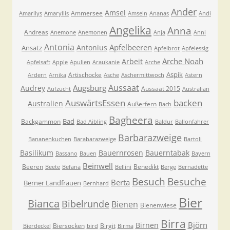
Ander
Amsel
Ammersee
Amarilys
Amaryllis
Amseln
Ananas
Andi
Angelika
Anna
Andreas
Anemone
Anemonen
Anja
Anni
Antonia
Apfelbeeren
Antonius
Ansatz
Apfelbrot
Apfelessig
Arche Noah
Arbeit
Apfelsaft
Apple
Apulien
Araukanie
Arche
Aspik
Artischocke
Ardern
Arnika
Asche
Aschermittwoch
Astern
Aussaat
Augsburg
Audrey
Aussaat 2015
Aufzucht
Australian
AuswärtsEssen
backen
Australien
Außerfern
Bach
Bagheera
Bad
Backgammon
Bad Aibling
Baldur
Ballonfahrer
Barbarazweige
Bananenkuchen
Barabarazweige
Bartoli
Basilikum
Bauernrosen
Bauerntabak
Bassano
Bauen
Bayern
Beinwell
Beeren
Benedikt
Beete
Befana
Bellini
Berge
Bernadette
Besuche
Besuch
Berta
Berner Landfrauen
Bernhard
Bier
Bianca
Bibelrunde
Bienen
Bienenwiese
Birra
Björn
Birnen
Biersocken
Birgit
Bierdeckel
bird
Birma