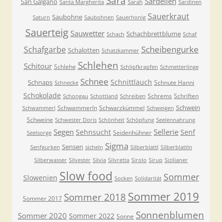
Sara
Sardellen
San Galgano
Santa Margherita
Sarah
Sardinen
Sauerkraut
Saubohne
Saturn
Saubohnen
Sauerhonig
Sauerteig
Sauwetter
Schachbrettblume
Schach
Schaf
Scheibengurke
Schafgarbe
Schalotten
Schatzkammer
Schlehen
Schitour
Schlehe
Schlipfkrapfen
Schmetterlinge
Schnee
Schnittlauch
Schnaps
Schnute Hanni
Schnecke
Schokolade
Schrems
Schriften
Schongau
Schottland
Schreiben
Schwein
Schwammerln
Schwarzkümmel
Schwammerl
Schweigen
Schweine
Schwester Doris
Schönheit
Schöpfung
Seelennahrung
Segen
Sellerie
Sehnsucht
Senf
Seidenhühner
Seelsorge
Sigma
Sensen
Senfgurken
sicheln
Silberblattl
Silberblattln
Silberwasser
Silvester
Silvia
Silvretta
Sirolo
Sirup
Sizilianer
Slow food
Sommer
Slowenien
Socken
Solidarität
Sommer 2019
Sommer 2018
Sommer 2017
Sonnenblumen
Sommer 2020
Sommer 2022
Sonne