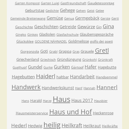
Gaudetesonntag
Garten Kompost
Garten Luigi
Gastfreundschaft
Gehege
Geburtstag
Gedichte
Gehen
Geist
Gelee
Gemüse
Germgebäck
Gemeinde Breitenwang
Genua
Gerste
Gerti
Gina
Geschichten
Gewürze
Getreide
Geschichte
Gin
Gladiolen
Glaubensgespräche
Gingko
Ginkgo
Glasfachschule
Goldmelisse
Glücksklee
golfo dei poeti
GOLDENE NÄHNADEL
Gretl
Goti
Grappa
Grauele
Gorgonzola
Grabl
Gras
Griechenland
Gründüngung
Griechisch
Grünkohl
Grünkraft
Gurken
Hafer
Gundel
Hagebutte
Gärtopf
Guglhupf
Gurke
Haiderl
Handarbeit
Hagebutten
haltbar
Handsemmel
Handwerk
Hannerl
Handwerkskunst
Hanf
Hannah
Haus
Haus 2017
Harald
Hans
Harze
Hausbier
Haus und Hof
Heckenrose
Hausmeisterservice
heilig
Heilkraft
Hederl
Hedwig
Heilkraut
Heilkräfte