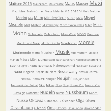
Maxi
Maus
Mattsee 2015
Mauser
Mauerbach
Mauerkatze
Melanzani
Mazi
Meer
Mehlwürmer
Meise
Melanie
Melk
Melone
Mimi
Merlot
Mispel
MindereTour
Minze
Mira
Mia
Mispeln
Mizzi
Mist
Misteln
Mister Varoufakis
Mistelzweige
Mitch
Mohn
Mond
Mohnblüte
Mohnblüten
Mole West
Mondsee
Morele
Monika und Maria
Monte Oliveto
Moosbeeren
Musik
Morimondo
Muscheln
Motto
Mut
Muttern
Mädele
Mäuse
Mühl
mähen
Münnerstadt
Nachbarschaft
Nachbarschaftshilfe
Nahrungsmittel
Nachhaltigkeit
Nacht
Nachtkerze
Narzissen
Natascha
Nesselwang
Natur
Negerle
Nera
Nepalhilfe
Nessun Dorma
Neujahr
Nestbau
Netzwerk
Neugier
Neujahr 2021
Nico
Niklas
Niko
Neuseeländer Spinat
Nina
Nonne Vito
Nonno Vito
Nudeln
Nussbaum
Nostalgie
Nothelfer
Nursia
Nähen
Oktavia
Nüsse
Olga
Oliven
Oleander
Oktober2017
Olivenbaum
Oma
Olivenöl
Omega
Onkel Ander
Onkel Anda