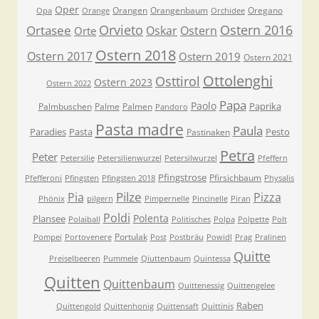
Oper
Orangen
Orangenbaum
Oregano
Opa
Orange
Orchidee
Orvieto
Ostern 2016
Ortasee
Oskar
Ostern
Orte
Ostern 2018
Ostern 2017
Ostern 2019
Ostern 2021
Ottolenghi
Osttirol
Ostern 2023
Ostern 2022
Papa
Paolo
Paprika
Palmbuschen
Palme
Palmen
Pandoro
Pasta madre
Paula
Paradies
Pasta
Pesto
Pastinaken
Petra
Peter
Petersilie
Petersilienwurzel
Petersilwurzel
Pfeffern
Pfingstrose
Pfirsichbaum
Pfefferoni
Pfingsten
Pfingsten 2018
Physalis
Pilze
Pia
Pizza
Phönix
pilgern
Pimpernelle
Pincinelle
Piran
Poldi
Polenta
Plansee
Polaiball
Politisches
Polpa
Polpette
Polt
Portulak
Pompei
Portovenere
Post
Postbräu
Powidl
Prag
Pralinen
Quitte
Preiselbeeren
Pummele
Qiuttenbaum
Quintessa
Quitten
Quittenbaum
Quittenessig
Quittengelee
Raben
Quittengold
Quittenhonig
Quittensaft
Quittinis