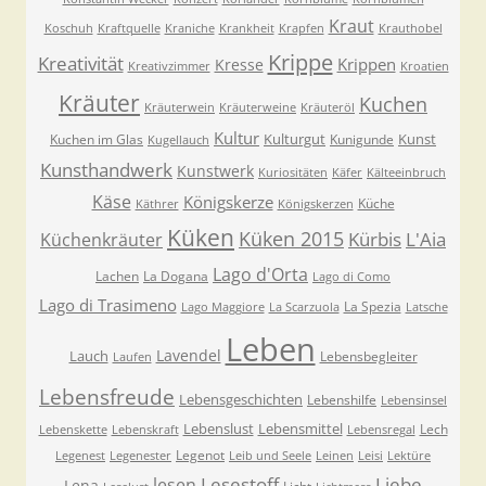
Kraut
Koschuh
Kraftquelle
Kraniche
Krankheit
Krapfen
Krauthobel
Krippe
Kreativität
Krippen
Kresse
Kreativzimmer
Kroatien
Kräuter
Kuchen
Kräuterwein
Kräuterweine
Kräuteröl
Kultur
Kulturgut
Kunst
Kuchen im Glas
Kunigunde
Kugellauch
Kunsthandwerk
Kunstwerk
Kuriositäten
Käfer
Kälteeinbruch
Käse
Königskerze
Küche
Käthrer
Königskerzen
Küken
Küken 2015
Kürbis
L'Aia
Küchenkräuter
Lago d'Orta
Lachen
La Dogana
Lago di Como
Lago di Trasimeno
La Spezia
Lago Maggiore
La Scarzuola
Latsche
Leben
Lavendel
Lauch
Lebensbegleiter
Laufen
Lebensfreude
Lebensgeschichten
Lebenshilfe
Lebensinsel
Lebenslust
Lebensmittel
Lech
Lebenskette
Lebenskraft
Lebensregal
Legenot
Legenest
Legenester
Leib und Seele
Leinen
Leisi
Lektüre
Lesestoff
Liebe
lesen
Lena