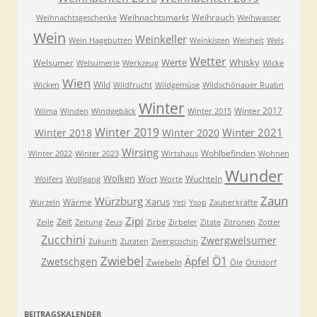
Weihnachtsmarkt
Weihrauch
Weihnachtsgeschenke
Weihwasser
Wein
Weinkeller
Wein Hagebutten
Weinkisten
Weisheit
Wels
Wetter
Werte
Whisky
Welsumer
Welsumerle
Werkzeug
Wicke
Wien
Wild
Wicken
Wildfrucht
Wildgemüse
Wildschönauer Ruabn
Winter
Winter 2017
Wilma
Winden
Windgebäck
Winter 2015
Winter 2019
Winter 2021
Winter 2018
Winter 2020
Wirsing
Wohlbefinden
Winter 2022
Winter 2023
Wirtshaus
Wohnen
Wunder
Wolken
Wort
Wuchteln
Wolfers
Wolfgang
Worte
Zaun
Würzburg
Xarus
Wärme
Wurzeln
Yeti
Ysop
Zauberkräfte
Zipi
Zeit
Zeile
Zeitung
Zeus
Zirbe
Zirbeler
Zitate
Zitronen
Zotter
Zucchini
Zwergwelsumer
Zukunft
Zutaten
Zwergcochin
Zwiebel
Ö1
Äpfel
Zwetschgen
Zwiebeln
Öle
Ötzidorf
BEITRAGSKALENDER