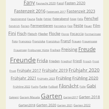
Fany
Fasten 2020
Fassl
Fasnacht 2020
Fastenzeit 2016
Fastenzeit 2023
Fastenzeit 2017
Fenchel
Feierabend
Fede
faszinierend
Fauna
Fehler
Feige
Felix
Feste
Fermentieren
Film
Ferien
Feuer
Fendrich
Fernlehre
Fest
Fini
Fisch
Flocke
Focaccia
Fleisch
Flieder
Florez
Formarinsee
Franzl
Foto
Franziska
Frauen
Francesco
Franziskus
Frauenoase
Freude
Freising
Freiheit
Frauensee
Freiburger Hütte
Freunde
Frida
Friedl
Frieden
Friedhof
Frosch
Frost
Frühjahr 2020
Frühjahr 2019
Frühjahr 2017
Frust
Frühling
Frühling 2020
Frühjahr 2021
Frühjahr 2023
Fåsnåcht
Gabi
Funke
Frühling 2022
Fuchs
Fußball
Fülle
Garten
Garten 2018
Garam Masala
Galgant
Garten2017
Garten 2020
Garten2018
Garten 2022
Garten 2021