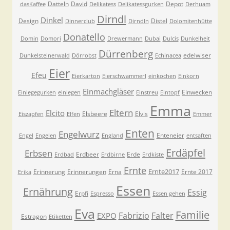
Datteln
David
Depot
dasKaffee
Delikatess
Delikatessgurken
Derhuam
Dirndl
Dinkel
Design
Distel
Dinnerclub
Dirndln
Dolomitenhütte
Donatello
Domin
Domori
Drewermann
Dubai
Dulcis
Dunkelheit
Dürrenberg
edelwiser
Dunkelsteinerwald
Dörrobst
Echinacea
Eier
Efeu
Eierkarton
Eierschwammerl
einkochen
Einkorn
Einmachgläser
Einwecken
Einlegegurken
einlegen
Einstreu
Eintopf
Emma
Eltern
Elcito
Elsbeere
Elvis
Eiszapfen
Elfen
Emmer
Enten
Engelwurz
Enteneier
Engel
Engelen
England
entsaften
Erdäpfel
Erbsen
Erdbeer
Erde
Erdbad
Erdbirne
Erdkiste
Ernte
Ernte2017
Erinnerung
Erinnerungen
Erna
Ernte 2017
Erika
Essen
Ernährung
Essig
Erpfi
Espresso
Essen gehen
Eva
Familie
Fabrizio
Falter
EXPO
Estragon
Etiketten