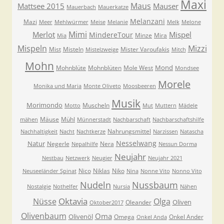
Maxi
Maus
Mattsee 2015
Mauser
Mauerbach
Mauerkatze
Melanzani
Mazi
Meer
Mehlwürmer
Meise
Melanie
Melk
Melone
Mimi
Merlot
Mispel
MindereTour
Minze
Mira
Mia
Mispeln
Mizzi
Mist
Misteln
Mister Varoufakis
Mistelzweige
Mitch
Mohn
Mond
Mohnblüte
Mohnblüten
Mole West
Mondsee
Morele
Monika und Maria
Monte Oliveto
Moosbeeren
Musik
Morimondo
Muscheln
Motto
Mut
Muttern
Mädele
Mäuse
Mühl
mähen
Münnerstadt
Nachbarschaft
Nachbarschaftshilfe
Nahrungsmittel
Nachhaltigkeit
Nacht
Nachtkerze
Narzissen
Natascha
Nesselwang
Natur
Negerle
Nera
Nepalhilfe
Nessun Dorma
Neujahr
Nestbau
Netzwerk
Neugier
Neujahr 2021
Nico
Niklas
Niko
Neuseeländer Spinat
Nina
Nonne Vito
Nonno Vito
Nudeln
Nussbaum
Nostalgie
Nothelfer
Nursia
Nähen
Oktavia
Nüsse
Olga
Oliven
Oleander
Oktober2017
Olivenbaum
Oma
Olivenöl
Omega
Onkel Ander
Onkel Anda