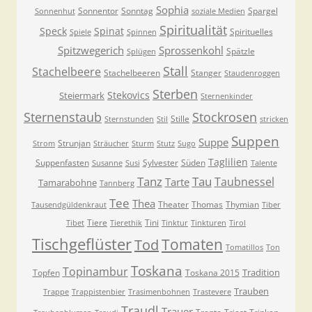
Sophia
Sonnentor
Sonntag
Spargel
Sonnenhut
soziale Medien
Spiritualität
Speck
Spinat
Spirituelles
Spiele
Spinnen
Spitzwegerich
Sprossenkohl
Spätzle
Splügen
Stall
Stachelbeere
Stachelbeeren
Stanger
Staudenroggen
Sterben
Stekovics
Steiermark
Sternenkinder
Sternenstaub
Stockrosen
Stille
Sternstunden
Stil
stricken
Suppen
Suppe
Strunjan
Strom
Sträucher
Sturm
Stutz
Sugo
Taglilien
Suppenfasten
Sylvester
Süden
Susanne
Susi
Talente
Tanz
Tau
Taubnessel
Tarte
Tamarabohne
Tannberg
Tee
Thea
Theater
Thomas
Thymian
Tausendgüldenkraut
Tiber
Tiere
Tini
Tibet
Tierethik
Tinktur
Tinkturen
Tirol
Tischgeflüster
Tomaten
Tod
Tomatillos
Ton
Toskana
Topinambur
Tradition
Topfen
Toskana 2015
Trauben
Trappe
Trappistenbier
Trasimenbohnen
Trastevere
Traudl
Trauer