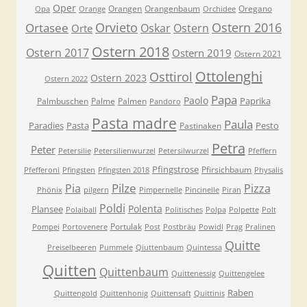
Oper
Orangen
Orangenbaum
Oregano
Opa
Orange
Orchidee
Orvieto
Ostern 2016
Ortasee
Oskar
Ostern
Orte
Ostern 2018
Ostern 2017
Ostern 2019
Ostern 2021
Ottolenghi
Osttirol
Ostern 2023
Ostern 2022
Papa
Paolo
Paprika
Palmbuschen
Palme
Palmen
Pandoro
Pasta madre
Paula
Paradies
Pasta
Pesto
Pastinaken
Petra
Peter
Petersilie
Petersilienwurzel
Petersilwurzel
Pfeffern
Pfingstrose
Pfirsichbaum
Pfefferoni
Pfingsten
Pfingsten 2018
Physalis
Pilze
Pia
Pizza
Phönix
pilgern
Pimpernelle
Pincinelle
Piran
Poldi
Polenta
Plansee
Polaiball
Politisches
Polpa
Polpette
Polt
Portulak
Pompei
Portovenere
Post
Postbräu
Powidl
Prag
Pralinen
Quitte
Preiselbeeren
Pummele
Qiuttenbaum
Quintessa
Quitten
Quittenbaum
Quittenessig
Quittengelee
Raben
Quittengold
Quittenhonig
Quittensaft
Quittinis