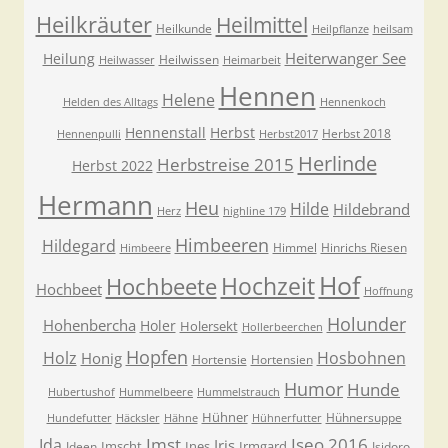
Heilkräuter
Heilmittel
Heilkunde
Heilpflanze
heilsam
Heiterwanger See
Heilung
Heilwissen
Heilwasser
Heimarbeit
Hennen
Helene
Helden des Alltags
Hennenkoch
Hennenstall
Herbst
Herbst 2018
Hennenpulli
Herbst2017
Herlinde
Herbstreise 2015
Herbst 2022
Hermann
Heu
Hilde
Hildebrand
Herz
highline 179
Himbeeren
Hildegard
Himmel
Hinrichs Riesen
Himbeere
Hof
Hochzeit
Hochbeete
Hochbeet
Hoffnung
Holunder
Hohenbercha
Holer
Holersekt
Hollerbeerchen
Hopfen
Holz
Hosbohnen
Honig
Hortensie
Hortensien
Humor
Hunde
Hubertushof
Hummelbeere
Hummelstrauch
Hühner
Hühnersuppe
Hundefutter
Häcksler
Hähne
Hühnerfutter
Imst
Iseo 2016
Ida
Iris
Imscht
Ines
Irmgard
Ideen
Isidoro