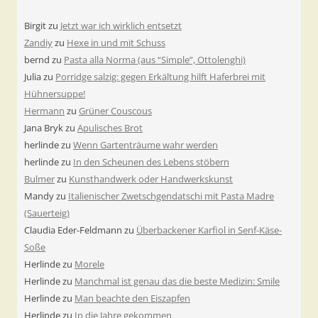
Birgit
zu
Jetzt war ich wirklich entsetzt
Zandiy
zu
Hexe in und mit Schuss
bernd
zu
Pasta alla Norma (aus “Simple”, Ottolenghi)
Julia
zu
Porridge salzig: gegen Erkältung hilft Haferbrei mit
Hühnersuppe!
Hermann
zu
Grüner Couscous
Jana Bryk
zu
Apulisches Brot
herlinde
zu
Wenn Gartenträume wahr werden
herlinde
zu
In den Scheunen des Lebens stöbern
Bulmer
zu
Kunsthandwerk oder Handwerkskunst
Mandy
zu
Italienischer Zwetschgendatschi mit Pasta Madre
(Sauerteig)
Claudia Eder-Feldmann
zu
Überbackener Karfiol in Senf-Käse-
Soße
Herlinde
zu
Morele
Herlinde
zu
Manchmal ist genau das die beste Medizin: Smile
Herlinde
zu
Man beachte den Eiszapfen
Herlinde
zu
In die Jahre gekommen