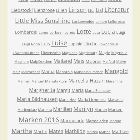
Literatur
Linsen
Lisl
Liebstöckl
Lienzrose
Lilien
Lisa
Little Miss Sunshine
Lockenweide
Lokum
Lollorosso
Lotte
Lucia
Lombardei
Luigi
Lorbeer
Lomo
Loreto
Luca
Luise
Luis
Lärche
Lupinie
Luigi Nono
Löwenmaul
Magie
Löwenzahn
Magnolie
Löwenmäulchen
Magalena
Magdeburg
Mailand
Mais
Majoran
Magnum
Maiglöckchen
Malfatti
Malve
Mangold
Mama
Manarola
Malz
Malznerhof
Mandelbäumchen
Marcella Hazan
Manufaktum
Manner
Manuel
Maremma
Margherita
Margit
Maria
Maria Bildhauer
Maria Bildhausen
Maria Lichtmess
Maria Heel
Marianne
Marilyn
Marillen
Marken
Marion
Marienplatz
Marietta
Marken 2016
Marmelade
Marmeladen
Marolo
Martha
Matea
Mathilde
Martin
Mattsee
Mattea
Matteo