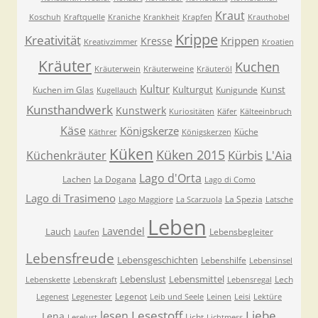
Kraut
Koschuh
Kraftquelle
Kraniche
Krankheit
Krapfen
Krauthobel
Krippe
Kreativität
Krippen
Kresse
Kreativzimmer
Kroatien
Kräuter
Kuchen
Kräuterwein
Kräuterweine
Kräuteröl
Kultur
Kulturgut
Kunst
Kuchen im Glas
Kunigunde
Kugellauch
Kunsthandwerk
Kunstwerk
Kuriositäten
Käfer
Kälteeinbruch
Käse
Königskerze
Küche
Käthrer
Königskerzen
Küken
Küken 2015
Kürbis
L'Aia
Küchenkräuter
Lago d'Orta
Lachen
La Dogana
Lago di Como
Lago di Trasimeno
La Spezia
Lago Maggiore
La Scarzuola
Latsche
Leben
Lavendel
Lauch
Lebensbegleiter
Laufen
Lebensfreude
Lebensgeschichten
Lebenshilfe
Lebensinsel
Lebenslust
Lebensmittel
Lech
Lebenskette
Lebenskraft
Lebensregal
Legenot
Legenest
Legenester
Leib und Seele
Leinen
Leisi
Lektüre
Lesestoff
Liebe
lesen
Lena
Licht
Leselust
Lichtmess