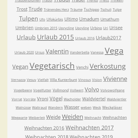
Trento
Triest
Trinken
Traubenblumen
Traudi
Trude
Trost
Tschippo
Tränendes Herz
Träume
Tschuli
Tulpe
Tulpen
Umadum
Ultimo
Umathum
Ufokürbis
Ufo
Umbrien
Urisee
Urbino
Umbrien 2015
Upcycling
Upcyling
Uri
Urlaub 2015
Urlaub
Urlaub2017
Urlaub 2016
Vega
Valentin
Urlaub 2020
Ursus
Vanderbella
Vanessa
Vegetarisch
Verkostung
Vegan
Venchi
Vivienne
Villa Kunterbunt
Vernazza
Vesuv
Vielfalt
Vinosus
Vision
Volvo
Vollmond
Vogelbeere
Vogelfutter
Vollwert
Volvowolfgang
Vögel
Vroni
Waldviertel
Vorrat
Vorräte
Wacholder
Waldviertler
Wasser
Weckgläser
Walnüsse
Waltraud
Wandern
weben
Weck
Weiden
Weide
Weihnachten
Wegwarte
Weiberleit
Weihnacht
Weihnachten 2017
Weihnachten 2016
Weihnachten 2018
Weihnachten 2019