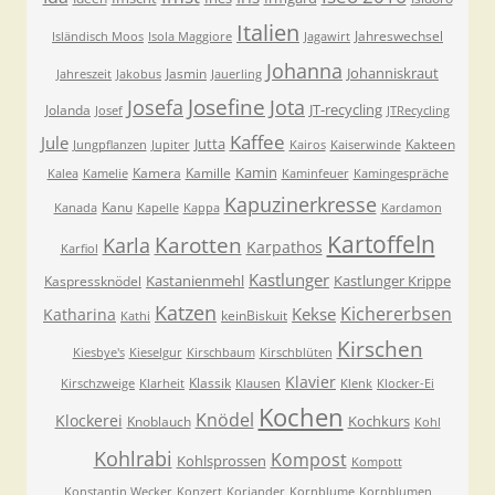
Italien
Jahreswechsel
Isländisch Moos
Isola Maggiore
Jagawirt
Johanna
Johanniskraut
Jasmin
Jahreszeit
Jakobus
Jauerling
Josefa
Josefine
Jota
JT-recycling
Jolanda
Josef
JTRecycling
Kaffee
Jule
Jutta
Kakteen
Jungpflanzen
Jupiter
Kairos
Kaiserwinde
Kamin
Kamera
Kamille
Kalea
Kamelie
Kaminfeuer
Kamingespräche
Kapuzinerkresse
Kanu
Kanada
Kapelle
Kappa
Kardamon
Kartoffeln
Karla
Karotten
Karpathos
Karfiol
Kastlunger
Kastanienmehl
Kastlunger Krippe
Kaspressknödel
Katzen
Kichererbsen
Kekse
Katharina
keinBiskuit
Kathi
Kirschen
Kiesbye's
Kieselgur
Kirschbaum
Kirschblüten
Klavier
Klassik
Kirschzweige
Klarheit
Klausen
Klenk
Klocker-Ei
Kochen
Knödel
Klockerei
Kochkurs
Knoblauch
Kohl
Kohlrabi
Kompost
Kohlsprossen
Kompott
Konstantin Wecker
Konzert
Koriander
Kornblume
Kornblumen