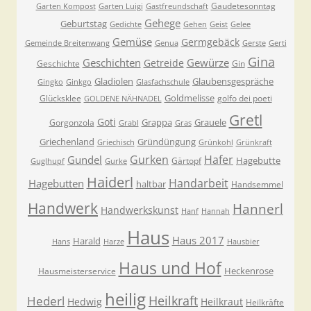
Gaudetesonntag
Garten Kompost
Garten Luigi
Gastfreundschaft
Gehege
Geburtstag
Gedichte
Gehen
Geist
Gelee
Gemüse
Germgebäck
Gemeinde Breitenwang
Genua
Gerste
Gerti
Gina
Geschichten
Gewürze
Getreide
Geschichte
Gin
Gladiolen
Glaubensgespräche
Gingko
Ginkgo
Glasfachschule
Goldmelisse
Glücksklee
golfo dei poeti
GOLDENE NÄHNADEL
Gretl
Goti
Grappa
Grauele
Gorgonzola
Grabl
Gras
Griechenland
Gründüngung
Griechisch
Grünkohl
Grünkraft
Gurken
Hafer
Gundel
Hagebutte
Gärtopf
Guglhupf
Gurke
Haiderl
Handarbeit
Hagebutten
haltbar
Handsemmel
Handwerk
Hannerl
Handwerkskunst
Hanf
Hannah
Haus
Haus 2017
Harald
Hans
Harze
Hausbier
Haus und Hof
Heckenrose
Hausmeisterservice
heilig
Heilkraft
Hederl
Hedwig
Heilkraut
Heilkräfte