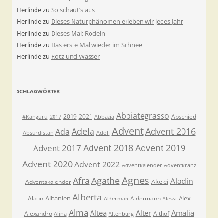
Herlinde
zu
So schaut’s aus
Herlinde
zu
Dieses Naturphänomen erleben wir jedes Jahr
Herlinde
zu
Dieses Mal: Rodeln
Herlinde
zu
Das erste Mal wieder im Schnee
Herlinde
zu
Rotz und Wåsser
SCHLAGWÖRTER
Abbiategrasso
2019
2021
Abschied
#Känguru
2017
Abbazia
Advent
Adela
Advent 2016
Ada
Absurdistan
Adolf
Advent 2018
Advent 2019
Advent 2017
Advent 2020
Advent 2022
Adventkalender
Adventkranz
Agnes
Afra
Agathe
Aladin
Akelei
Adventskalender
Alberta
Albanien
Alex
Alaun
Aldermann
Alderman
Alessi
Alma
Altea
Alter
Amalia
Alexandro
Althof
Alina
Altenburg