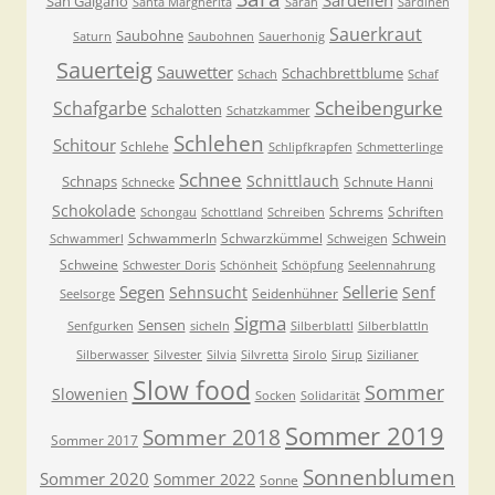
Sardellen
San Galgano
Santa Margherita
Sarah
Sardinen
Sauerkraut
Saubohne
Saturn
Saubohnen
Sauerhonig
Sauerteig
Sauwetter
Schachbrettblume
Schach
Schaf
Scheibengurke
Schafgarbe
Schalotten
Schatzkammer
Schlehen
Schitour
Schlehe
Schlipfkrapfen
Schmetterlinge
Schnee
Schnittlauch
Schnaps
Schnute Hanni
Schnecke
Schokolade
Schrems
Schriften
Schongau
Schottland
Schreiben
Schwein
Schwammerln
Schwarzkümmel
Schwammerl
Schweigen
Schweine
Schwester Doris
Schönheit
Schöpfung
Seelennahrung
Segen
Sellerie
Sehnsucht
Senf
Seidenhühner
Seelsorge
Sigma
Sensen
Senfgurken
sicheln
Silberblattl
Silberblattln
Silberwasser
Silvester
Silvia
Silvretta
Sirolo
Sirup
Sizilianer
Slow food
Sommer
Slowenien
Socken
Solidarität
Sommer 2019
Sommer 2018
Sommer 2017
Sonnenblumen
Sommer 2020
Sommer 2022
Sonne