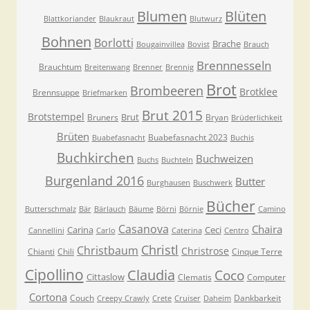
Blumen
Blüten
Blattkoriander
Blaukraut
Blutwurz
Bohnen
Borlotti
Brache
Bougainvillea
Bovist
Brauch
Brennnesseln
Brauchtum
Breitenwang
Brenner
Brennig
Brot
Brombeeren
Brotklee
Brennsuppe
Briefmarken
Brut 2015
Brotstempel
Brut
Bruners
Bryan
Brüderlichkeit
Brüten
Buabefasnacht 2023
Buabefasnacht
Buchis
Buchkirchen
Buchweizen
Buchs
Buchteln
Burgenland 2016
Butter
Burghausen
Buschwerk
Bücher
Butterschmalz
Bär
Bärlauch
Bäume
Börni
Börnie
Camino
Casanova
Chaira
Carina
Ceci
Cannellini
Carlo
Caterina
Centro
Christl
Christbaum
Christrose
Chianti
Chili
Cinque Terre
Cipollino
Claudia
Coco
Cittaslow
Clematis
Computer
Cortona
Couch
Dankbarkeit
Creepy Crawly
Crete
Cruiser
Daheim