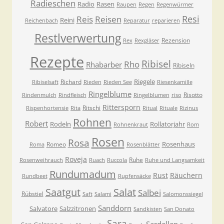
Radieschen
Radio
Rasen
Raupen
Regen
Regenwürmer
Resi
Reis
Reisen
Reini
Reichenbach
Reparatur
reparieren
Restlverwertung
Rezension
Rex
Rexgläser
Rezepte
Ribisel
Rho
Rhabarber
Ribiseln
Riegele
Richard
Ribiselsaft
Rieden
Rieden See
Riesenkamille
Ringelblume
Risotto
Rindenmulch
Rindfleisch
Ringelblumen
riso
Rittersporn
Ritschi
Rispenhortensie
Rita
Ritual
Rituale
Rizinus
Rohnen
Robert
Rodeln
Rollatorjahr
Rohnenkraut
Rom
Rosen
Rosa
Rosenhaus
Romeo
Roma
Rosenblätter
Roveja
Ruhe
Rosenweihrauch
Ruach
Ruccola
Ruhe und Langsamkeit
Rundumadum
Rust
Räuchern
Rundbeet
Rupfensäcke
Saatgut
Salat
Salbei
Rübstiel
Saft
Salami
Salomonssiegel
Sanddorn
Salvatore
Salzzitronen
Sandkisten
San Donato
Sara