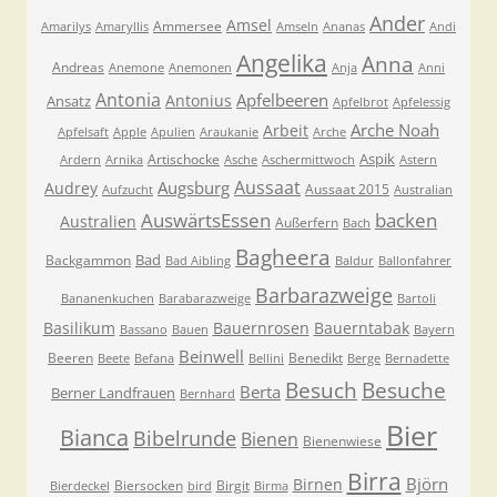
Ander
Amsel
Ammersee
Amarilys
Amaryllis
Amseln
Ananas
Andi
Angelika
Anna
Andreas
Anemone
Anemonen
Anja
Anni
Antonia
Apfelbeeren
Antonius
Ansatz
Apfelbrot
Apfelessig
Arche Noah
Arbeit
Apfelsaft
Apple
Apulien
Araukanie
Arche
Aspik
Artischocke
Ardern
Arnika
Asche
Aschermittwoch
Astern
Aussaat
Augsburg
Audrey
Aussaat 2015
Aufzucht
Australian
AuswärtsEssen
backen
Australien
Außerfern
Bach
Bagheera
Bad
Backgammon
Bad Aibling
Baldur
Ballonfahrer
Barbarazweige
Bananenkuchen
Barabarazweige
Bartoli
Basilikum
Bauernrosen
Bauerntabak
Bassano
Bauen
Bayern
Beinwell
Beeren
Benedikt
Beete
Befana
Bellini
Berge
Bernadette
Besuche
Besuch
Berta
Berner Landfrauen
Bernhard
Bier
Bianca
Bibelrunde
Bienen
Bienenwiese
Birra
Björn
Birnen
Biersocken
Birgit
Bierdeckel
bird
Birma