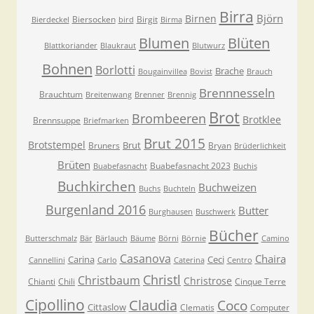
Birra
Björn
Birnen
Biersocken
Birgit
Bierdeckel
bird
Birma
Blumen
Blüten
Blattkoriander
Blaukraut
Blutwurz
Bohnen
Borlotti
Brache
Bougainvillea
Bovist
Brauch
Brennnesseln
Brauchtum
Breitenwang
Brenner
Brennig
Brot
Brombeeren
Brotklee
Brennsuppe
Briefmarken
Brut 2015
Brotstempel
Brut
Bruners
Bryan
Brüderlichkeit
Brüten
Buabefasnacht 2023
Buabefasnacht
Buchis
Buchkirchen
Buchweizen
Buchs
Buchteln
Burgenland 2016
Butter
Burghausen
Buschwerk
Bücher
Butterschmalz
Bär
Bärlauch
Bäume
Börni
Börnie
Camino
Casanova
Chaira
Carina
Ceci
Cannellini
Carlo
Caterina
Centro
Christl
Christbaum
Christrose
Chianti
Chili
Cinque Terre
Cipollino
Claudia
Coco
Cittaslow
Clematis
Computer