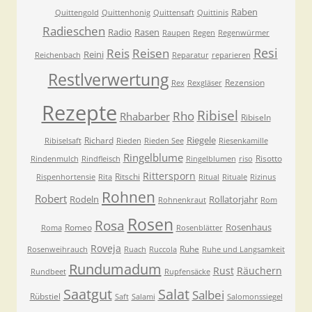
Raben
Quittengold
Quittenhonig
Quittensaft
Quittinis
Radieschen
Radio
Rasen
Raupen
Regen
Regenwürmer
Resi
Reis
Reisen
Reini
Reichenbach
Reparatur
reparieren
Restlverwertung
Rezension
Rex
Rexgläser
Rezepte
Ribisel
Rho
Rhabarber
Ribiseln
Riegele
Richard
Ribiselsaft
Rieden
Rieden See
Riesenkamille
Ringelblume
Risotto
Rindenmulch
Rindfleisch
Ringelblumen
riso
Rittersporn
Ritschi
Rispenhortensie
Rita
Ritual
Rituale
Rizinus
Rohnen
Robert
Rodeln
Rollatorjahr
Rohnenkraut
Rom
Rosen
Rosa
Rosenhaus
Romeo
Roma
Rosenblätter
Roveja
Ruhe
Rosenweihrauch
Ruach
Ruccola
Ruhe und Langsamkeit
Rundumadum
Rust
Räuchern
Rundbeet
Rupfensäcke
Saatgut
Salat
Salbei
Rübstiel
Saft
Salami
Salomonssiegel