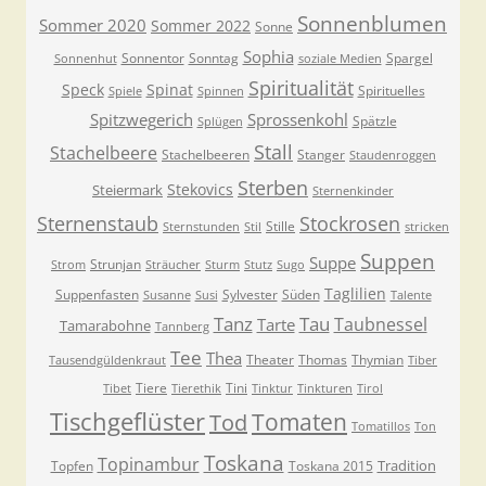
Sonnenblumen
Sommer 2020
Sommer 2022
Sonne
Sophia
Sonnentor
Sonntag
Spargel
Sonnenhut
soziale Medien
Spiritualität
Speck
Spinat
Spirituelles
Spiele
Spinnen
Spitzwegerich
Sprossenkohl
Spätzle
Splügen
Stall
Stachelbeere
Stachelbeeren
Stanger
Staudenroggen
Sterben
Stekovics
Steiermark
Sternenkinder
Sternenstaub
Stockrosen
Stille
Sternstunden
Stil
stricken
Suppen
Suppe
Strunjan
Strom
Sträucher
Sturm
Stutz
Sugo
Taglilien
Suppenfasten
Sylvester
Süden
Susanne
Susi
Talente
Tanz
Tau
Taubnessel
Tarte
Tamarabohne
Tannberg
Tee
Thea
Theater
Thomas
Thymian
Tausendgüldenkraut
Tiber
Tiere
Tini
Tibet
Tierethik
Tinktur
Tinkturen
Tirol
Tischgeflüster
Tomaten
Tod
Tomatillos
Ton
Toskana
Topinambur
Tradition
Topfen
Toskana 2015