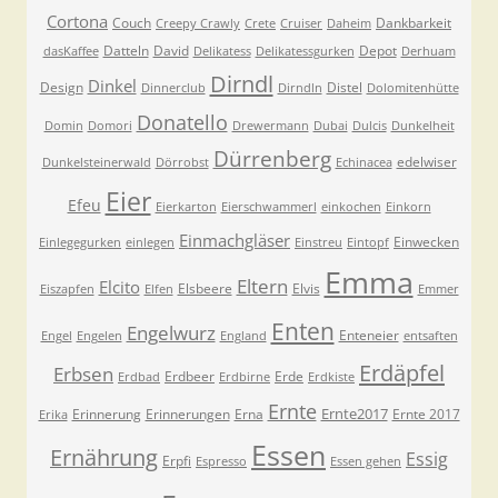
Cortona
Couch
Dankbarkeit
Creepy Crawly
Crete
Cruiser
Daheim
Datteln
David
Depot
dasKaffee
Delikatess
Delikatessgurken
Derhuam
Dirndl
Dinkel
Design
Distel
Dinnerclub
Dirndln
Dolomitenhütte
Donatello
Domin
Domori
Drewermann
Dubai
Dulcis
Dunkelheit
Dürrenberg
edelwiser
Dunkelsteinerwald
Dörrobst
Echinacea
Eier
Efeu
Eierkarton
Eierschwammerl
einkochen
Einkorn
Einmachgläser
Einwecken
Einlegegurken
einlegen
Einstreu
Eintopf
Emma
Eltern
Elcito
Elsbeere
Elvis
Eiszapfen
Elfen
Emmer
Enten
Engelwurz
Enteneier
Engel
Engelen
England
entsaften
Erdäpfel
Erbsen
Erdbeer
Erde
Erdbad
Erdbirne
Erdkiste
Ernte
Ernte2017
Erinnerung
Erinnerungen
Erna
Ernte 2017
Erika
Essen
Ernährung
Essig
Erpfi
Espresso
Essen gehen