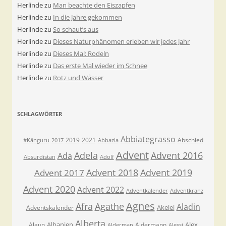
Herlinde
zu
Man beachte den Eiszapfen
Herlinde
zu
In die Jahre gekommen
Herlinde
zu
So schaut’s aus
Herlinde
zu
Dieses Naturphänomen erleben wir jedes Jahr
Herlinde
zu
Dieses Mal: Rodeln
Herlinde
zu
Das erste Mal wieder im Schnee
Herlinde
zu
Rotz und Wåsser
SCHLAGWÖRTER
Abbiategrasso
2019
2021
Abschied
#Känguru
2017
Abbazia
Advent
Adela
Advent 2016
Ada
Absurdistan
Adolf
Advent 2018
Advent 2019
Advent 2017
Advent 2020
Advent 2022
Adventkalender
Adventkranz
Agnes
Afra
Agathe
Aladin
Akelei
Adventskalender
Alberta
Albanien
Alex
Alaun
Aldermann
Alderman
Alessi