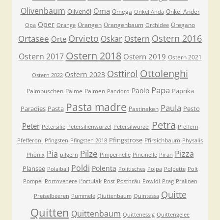
Olivenbaum
Oma
Olivenöl
Omega
Onkel Ander
Onkel Anda
Oper
Orangen
Orangenbaum
Oregano
Opa
Orange
Orchidee
Orvieto
Ostern 2016
Ortasee
Oskar
Ostern
Orte
Ostern 2018
Ostern 2017
Ostern 2019
Ostern 2021
Ottolenghi
Osttirol
Ostern 2023
Ostern 2022
Papa
Paolo
Paprika
Palmbuschen
Palme
Palmen
Pandoro
Pasta madre
Paula
Paradies
Pasta
Pesto
Pastinaken
Petra
Peter
Petersilie
Petersilienwurzel
Petersilwurzel
Pfeffern
Pfingstrose
Pfirsichbaum
Pfefferoni
Pfingsten
Pfingsten 2018
Physalis
Pilze
Pia
Pizza
Phönix
pilgern
Pimpernelle
Pincinelle
Piran
Poldi
Polenta
Plansee
Polaiball
Politisches
Polpa
Polpette
Polt
Portulak
Pompei
Portovenere
Post
Postbräu
Powidl
Prag
Pralinen
Quitte
Preiselbeeren
Pummele
Qiuttenbaum
Quintessa
Quitten
Quittenbaum
Quittenessig
Quittengelee