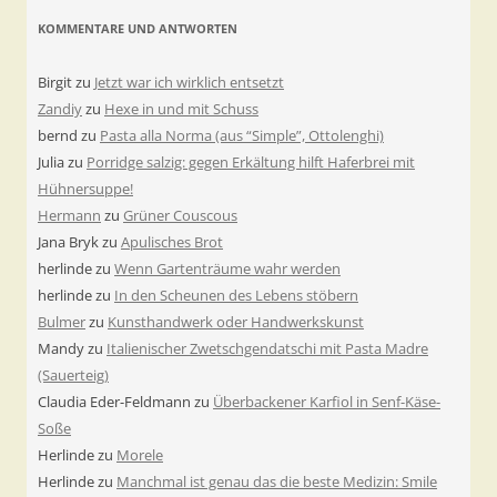
KOMMENTARE UND ANTWORTEN
Birgit
zu
Jetzt war ich wirklich entsetzt
Zandiy
zu
Hexe in und mit Schuss
bernd
zu
Pasta alla Norma (aus “Simple”, Ottolenghi)
Julia
zu
Porridge salzig: gegen Erkältung hilft Haferbrei mit
Hühnersuppe!
Hermann
zu
Grüner Couscous
Jana Bryk
zu
Apulisches Brot
herlinde
zu
Wenn Gartenträume wahr werden
herlinde
zu
In den Scheunen des Lebens stöbern
Bulmer
zu
Kunsthandwerk oder Handwerkskunst
Mandy
zu
Italienischer Zwetschgendatschi mit Pasta Madre
(Sauerteig)
Claudia Eder-Feldmann
zu
Überbackener Karfiol in Senf-Käse-
Soße
Herlinde
zu
Morele
Herlinde
zu
Manchmal ist genau das die beste Medizin: Smile