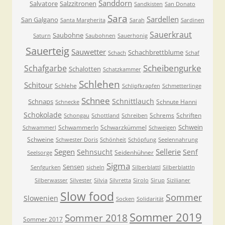
Sanddorn
Salvatore
Salzzitronen
Sandkisten
San Donato
Sara
Sardellen
San Galgano
Santa Margherita
Sarah
Sardinen
Sauerkraut
Saubohne
Saturn
Saubohnen
Sauerhonig
Sauerteig
Sauwetter
Schachbrettblume
Schach
Schaf
Scheibengurke
Schafgarbe
Schalotten
Schatzkammer
Schlehen
Schitour
Schlehe
Schlipfkrapfen
Schmetterlinge
Schnee
Schnittlauch
Schnaps
Schnute Hanni
Schnecke
Schokolade
Schrems
Schriften
Schongau
Schottland
Schreiben
Schwein
Schwammerln
Schwarzkümmel
Schwammerl
Schweigen
Schweine
Schwester Doris
Schönheit
Schöpfung
Seelennahrung
Segen
Sellerie
Sehnsucht
Senf
Seidenhühner
Seelsorge
Sigma
Sensen
Senfgurken
sicheln
Silberblattl
Silberblattln
Silberwasser
Silvester
Silvia
Silvretta
Sirolo
Sirup
Sizilianer
Slow food
Sommer
Slowenien
Socken
Solidarität
Sommer 2019
Sommer 2018
Sommer 2017