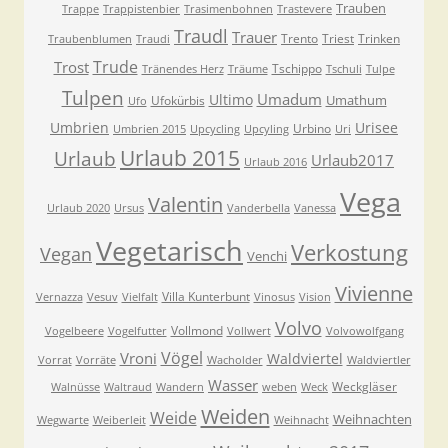
Trauben
Trappe
Trappistenbier
Trasimenbohnen
Trastevere
Traudl
Trauer
Trento
Triest
Trinken
Traubenblumen
Traudi
Trude
Trost
Tschippo
Tränendes Herz
Träume
Tschuli
Tulpe
Tulpen
Umadum
Ultimo
Umathum
Ufokürbis
Ufo
Umbrien
Urisee
Urbino
Umbrien 2015
Upcycling
Upcyling
Uri
Urlaub 2015
Urlaub
Urlaub2017
Urlaub 2016
Vega
Valentin
Urlaub 2020
Ursus
Vanderbella
Vanessa
Vegetarisch
Verkostung
Vegan
Venchi
Vivienne
Villa Kunterbunt
Vernazza
Vesuv
Vielfalt
Vinosus
Vision
Volvo
Vollmond
Vogelbeere
Vogelfutter
Vollwert
Volvowolfgang
Vögel
Vroni
Waldviertel
Vorrat
Vorräte
Wacholder
Waldviertler
Wasser
Weckgläser
Walnüsse
Waltraud
Wandern
weben
Weck
Weiden
Weide
Weihnachten
Wegwarte
Weiberleit
Weihnacht