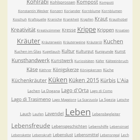
Kohlrabi
Kompost
Kohlsprossen
Kompott
Konstantin Wecker
Konzert
Koriander
Kornblume
Kornblumen
Kraut
Koschuh
Kraftquelle
Kraniche
Krankheit
Krapfen
Krauthobel
Krippe
Kreativität
Krippen
Kresse
Kreativzimmer
Kroatien
Kräuter
Kuchen
Kräuterwein
Kräuterweine
Kräuteröl
Kultur
Kulturgut
Kunst
Kuchen im Glas
Kunigunde
Kugellauch
Kunsthandwerk
Kunstwerk
Kuriositäten
Käfer
Kälteeinbruch
Käse
Königskerze
Küche
Käthrer
Königskerzen
Küken
Küken 2015
Kürbis
L'Aia
Küchenkräuter
Lago d'Orta
Lachen
La Dogana
Lago di Como
Lago di Trasimeno
La Spezia
Lago Maggiore
La Scarzuola
Latsche
Leben
Lavendel
Lauch
Lebensbegleiter
Laufen
Lebensfreude
Lebensgeschichten
Lebenshilfe
Lebensinsel
Lebenslust
Lebensmittel
Lech
Lebenskette
Lebenskraft
Lebensregal