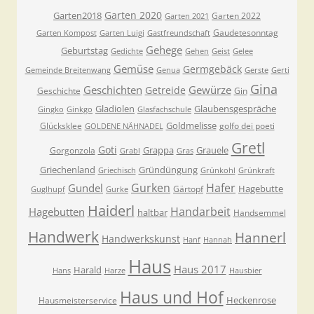
Garten 2020
Garten2018
Garten 2022
Garten 2021
Gaudetesonntag
Garten Kompost
Garten Luigi
Gastfreundschaft
Gehege
Geburtstag
Gedichte
Gehen
Geist
Gelee
Gemüse
Germgebäck
Gemeinde Breitenwang
Genua
Gerste
Gerti
Gina
Geschichten
Gewürze
Getreide
Geschichte
Gin
Gladiolen
Glaubensgespräche
Gingko
Ginkgo
Glasfachschule
Goldmelisse
Glücksklee
golfo dei poeti
GOLDENE NÄHNADEL
Gretl
Goti
Grappa
Grauele
Gorgonzola
Grabl
Gras
Griechenland
Gründüngung
Griechisch
Grünkohl
Grünkraft
Gurken
Hafer
Gundel
Hagebutte
Gärtopf
Guglhupf
Gurke
Haiderl
Handarbeit
Hagebutten
haltbar
Handsemmel
Handwerk
Hannerl
Handwerkskunst
Hanf
Hannah
Haus
Haus 2017
Harald
Hans
Harze
Hausbier
Haus und Hof
Heckenrose
Hausmeisterservice