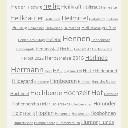
heilig
Heilkraft
Hederl
Hedwig
Heilkraut
Heilkräfte
Heilkräuter
Heilmittel
Heilkunde
Heilpflanze
heilsam
Heiterwanger See
Heilung
Heilwissen
Heilwasser
Heimarbeit
Hennen
Helene
Helden des Alltags
Hennenkoch
Hennenstall
Herbst
Herbst 2018
Hennenpulli
Herbst2017
Herlinde
Herbstreise 2015
Herbst 2022
Hermann
Heu
Hilde
Hildebrand
Herz
highline 179
Himbeeren
Hildegard
Himmel
Hinrichs Riesen
Himbeere
Hof
Hochzeit
Hochbeete
Hochbeet
Hoffnung
Holunder
Hohenbercha
Holer
Holersekt
Hollerbeerchen
Hopfen
Holz
Hosbohnen
Honig
Hortensie
Hortensien
Humor
Hunde
Hubertushof
Hummelbeere
Hummelstrauch