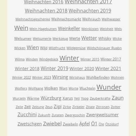
Weihnachten 2017
Weihnachten 2016
Weihnachten 2018
Weihnachten 2019
Weihnachtsmarkt
Weihrauch
Weihnachtsgeschenke
Weihwasser
Wein
Weinkeller
Wein Hagebutten
Weinkisten
Weisheit
Wels
Wetter
Werte
Whisky
Welsumer
Welsumerle
Werkzeug
Wicke
Wien
Wild
Wicken
Wildfrucht
Wildgemüse
Wildschönauer Ruabn
Winter
Winter 2017
Wilma
Winden
Windgebäck
Winter 2015
Winter 2019
Winter 2021
Winter 2018
Winter 2020
Wirsing
Wohlbefinden
Winter 2022
Winter 2023
Wirtshaus
Wohnen
Wunder
Wolken
Wort
Wuchteln
Wolfers
Wolfgang
Worte
Zaun
Würzburg
Xarus
Wärme
Wurzeln
Yeti
Ysop
Zauberkräfte
Zipi
Zeit
Zeile
Zeitung
Zeus
Zirbe
Zirbeler
Zitate
Zitronen
Zotter
Zucchini
Zwergwelsumer
Zukunft
Zutaten
Zwergcochin
Zwiebel
Ö1
Äpfel
Zwetschgen
Zwiebeln
Öle
Ötzidorf