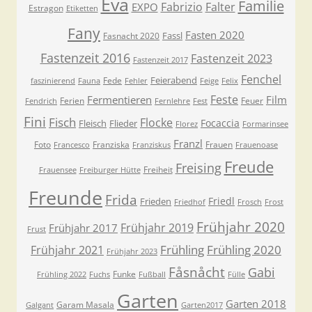
Eva
Familie
Fabrizio
Falter
EXPO
Estragon
Etiketten
Fany
Fasten 2020
Fassl
Fasnacht 2020
Fastenzeit 2016
Fastenzeit 2023
Fastenzeit 2017
Fenchel
Feierabend
Fede
faszinierend
Fauna
Fehler
Feige
Felix
Feste
Fermentieren
Film
Ferien
Feuer
Fendrich
Fernlehre
Fest
Fini
Fisch
Flocke
Focaccia
Fleisch
Flieder
Florez
Formarinsee
Franzl
Foto
Franziska
Frauen
Francesco
Franziskus
Frauenoase
Freude
Freising
Freiheit
Frauensee
Freiburger Hütte
Freunde
Frida
Friedl
Frieden
Friedhof
Frosch
Frost
Frühjahr 2020
Frühjahr 2019
Frühjahr 2017
Frust
Frühling
Frühling 2020
Frühjahr 2021
Frühjahr 2023
Fåsnåcht
Gabi
Funke
Frühling 2022
Fuchs
Fußball
Fülle
Garten
Garten 2018
Garam Masala
Galgant
Garten2017