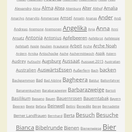
Alma
Altea
Alter
Amalia
Alexandro
Althof
Alina
Altenburg
Ander
Amsel
Ammersee
Amarilys
Amaryllis
Amseln
Ananas
Andi
Angelika
Anna
Andreas
Anemone
Anemonen
Anja
Anni
Antonia
Apfelbeeren
Antonius
Ansatz
Apfelbrot
Apfelessig
Arche Noah
Arbeit
Apfelsaft
Apple
Apulien
Araukanie
Arche
Aspik
Artischocke
Ardern
Arnika
Asche
Aschermittwoch
Astern
Aussaat
Augsburg
Audrey
Aussaat 2015
Aufzucht
Australian
AuswärtsEssen
backen
Australien
Außerfern
Bach
Bagheera
Bad
Backgammon
Bad Aibling
Baldur
Ballonfahrer
Barbarazweige
Bananenkuchen
Barabarazweige
Bartoli
Basilikum
Bauernrosen
Bauerntabak
Bassano
Bauen
Bayern
Beinwell
Beeren
Benedikt
Beete
Befana
Bellini
Berge
Bernadette
Besuche
Besuch
Berta
Berner Landfrauen
Bernhard
Bier
Bianca
Bibelrunde
Bienen
Bienenwiese