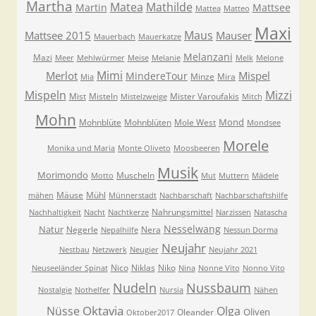
Martha
Matea
Mathilde
Martin
Mattsee
Mattea
Matteo
Maxi
Maus
Mattsee 2015
Mauser
Mauerbach
Mauerkatze
Melanzani
Mazi
Meer
Mehlwürmer
Meise
Melanie
Melk
Melone
Mimi
Merlot
Mispel
MindereTour
Minze
Mira
Mia
Mispeln
Mizzi
Mist
Misteln
Mister Varoufakis
Mistelzweige
Mitch
Mohn
Mond
Mohnblüte
Mohnblüten
Mole West
Mondsee
Morele
Monika und Maria
Monte Oliveto
Moosbeeren
Musik
Morimondo
Muscheln
Motto
Mut
Muttern
Mädele
Mäuse
Mühl
mähen
Münnerstadt
Nachbarschaft
Nachbarschaftshilfe
Nahrungsmittel
Nachhaltigkeit
Nacht
Nachtkerze
Narzissen
Natascha
Nesselwang
Natur
Negerle
Nera
Nepalhilfe
Nessun Dorma
Neujahr
Nestbau
Netzwerk
Neugier
Neujahr 2021
Nico
Niklas
Niko
Neuseeländer Spinat
Nina
Nonne Vito
Nonno Vito
Nudeln
Nussbaum
Nostalgie
Nothelfer
Nursia
Nähen
Oktavia
Nüsse
Olga
Oliven
Oleander
Oktober2017