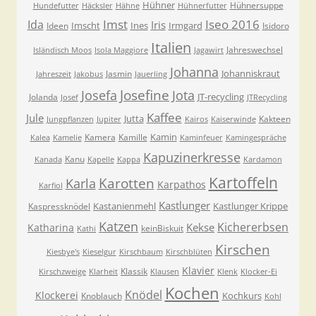
Hühner
Hühnersuppe
Hundefutter
Häcksler
Hähne
Hühnerfutter
Imst
Iseo 2016
Ida
Iris
Imscht
Ines
Irmgard
Ideen
Isidoro
Italien
Jahreswechsel
Isländisch Moos
Isola Maggiore
Jagawirt
Johanna
Johanniskraut
Jasmin
Jahreszeit
Jakobus
Jauerling
Josefa
Josefine
Jota
JT-recycling
Jolanda
Josef
JTRecycling
Kaffee
Jule
Jutta
Kakteen
Jungpflanzen
Jupiter
Kairos
Kaiserwinde
Kamin
Kamera
Kamille
Kalea
Kamelie
Kaminfeuer
Kamingespräche
Kapuzinerkresse
Kanu
Kanada
Kapelle
Kappa
Kardamon
Kartoffeln
Karla
Karotten
Karpathos
Karfiol
Kastlunger
Kastanienmehl
Kastlunger Krippe
Kaspressknödel
Katzen
Kichererbsen
Kekse
Katharina
keinBiskuit
Kathi
Kirschen
Kiesbye's
Kieselgur
Kirschbaum
Kirschblüten
Klavier
Klassik
Kirschzweige
Klarheit
Klausen
Klenk
Klocker-Ei
Kochen
Knödel
Klockerei
Kochkurs
Knoblauch
Kohl