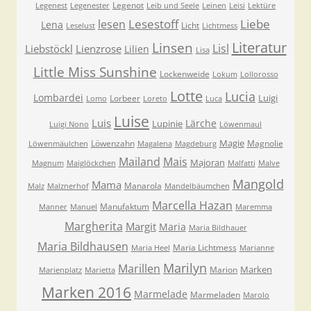
Legenot
Legenest
Legenester
Leib und Seele
Leinen
Leisi
Lektüre
Lesestoff
Liebe
lesen
Lena
Licht
Leselust
Lichtmess
Literatur
Linsen
Lisl
Liebstöckl
Lienzrose
Lilien
Lisa
Little Miss Sunshine
Lockenweide
Lokum
Lollorosso
Lotte
Lucia
Lombardei
Luigi
Lorbeer
Lomo
Loreto
Luca
Luise
Luis
Lärche
Lupinie
Luigi Nono
Löwenmaul
Magie
Löwenzahn
Magnolie
Löwenmäulchen
Magalena
Magdeburg
Mailand
Mais
Majoran
Magnum
Maiglöckchen
Malfatti
Malve
Mangold
Mama
Manarola
Malz
Malznerhof
Mandelbäumchen
Marcella Hazan
Manufaktum
Manner
Manuel
Maremma
Margherita
Margit
Maria
Maria Bildhauer
Maria Bildhausen
Maria Lichtmess
Maria Heel
Marianne
Marilyn
Marillen
Marken
Marion
Marienplatz
Marietta
Marken 2016
Marmelade
Marmeladen
Marolo