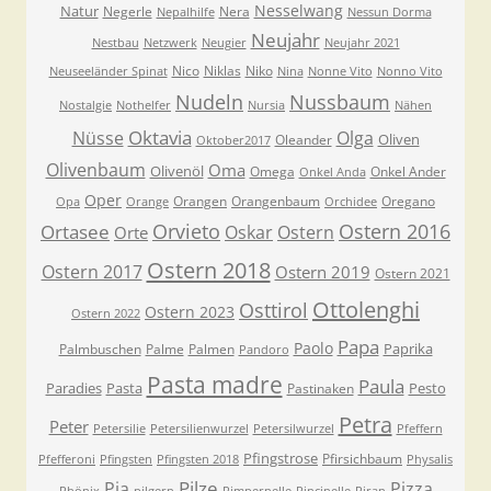
Nesselwang
Natur
Negerle
Nera
Nepalhilfe
Nessun Dorma
Neujahr
Nestbau
Netzwerk
Neugier
Neujahr 2021
Nico
Niklas
Niko
Neuseeländer Spinat
Nina
Nonne Vito
Nonno Vito
Nudeln
Nussbaum
Nostalgie
Nothelfer
Nursia
Nähen
Oktavia
Nüsse
Olga
Oliven
Oleander
Oktober2017
Olivenbaum
Oma
Olivenöl
Omega
Onkel Ander
Onkel Anda
Oper
Orangen
Orangenbaum
Oregano
Opa
Orange
Orchidee
Orvieto
Ostern 2016
Ortasee
Oskar
Ostern
Orte
Ostern 2018
Ostern 2017
Ostern 2019
Ostern 2021
Ottolenghi
Osttirol
Ostern 2023
Ostern 2022
Papa
Paolo
Paprika
Palmbuschen
Palme
Palmen
Pandoro
Pasta madre
Paula
Paradies
Pasta
Pesto
Pastinaken
Petra
Peter
Petersilie
Petersilienwurzel
Petersilwurzel
Pfeffern
Pfingstrose
Pfirsichbaum
Pfefferoni
Pfingsten
Pfingsten 2018
Physalis
Pilze
Pia
Pizza