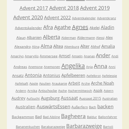
Advent 2018
Advent 2019
Advent 2017
Advent 2020
Advent 2022
Adventkalender
Adventkranz
Agnes
Afra
Agathe
Aladin
Akelei
Adventskalender
Alberta
Albanien
Alex
Alaun
Aldermann
Alderman
Alessi
Alma
Altea
Alter
Amalia
Alexandro
Althof
Alina
Altenburg
Ander
Amsel
Ammersee
Amarilys
Amaryllis
Amseln
Ananas
Andi
Angelika
Anna
Andreas
Anemone
Anemonen
Anja
Anni
Antonia
Apfelbeeren
Antonius
Ansatz
Apfelbrot
Apfelessig
Arche Noah
Arbeit
Apfelsaft
Apple
Apulien
Araukanie
Arche
Aspik
Artischocke
Ardern
Arnika
Asche
Aschermittwoch
Astern
Aussaat
Augsburg
Audrey
Aussaat 2015
Aufzucht
Australian
AuswärtsEssen
backen
Australien
Außerfern
Bach
Bagheera
Bad
Backgammon
Bad Aibling
Baldur
Ballonfahrer
Barbarazweige
Bananenkuchen
Barabarazweige
Bartoli