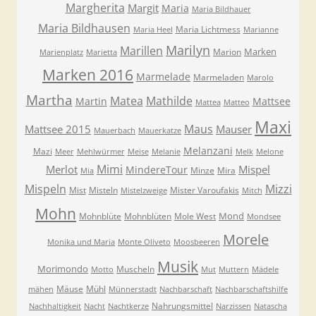
Margherita
Margit
Maria
Maria Bildhauer
Maria Bildhausen
Maria Lichtmess
Maria Heel
Marianne
Marilyn
Marillen
Marken
Marion
Marienplatz
Marietta
Marken 2016
Marmelade
Marmeladen
Marolo
Martha
Matea
Mathilde
Martin
Mattsee
Mattea
Matteo
Maxi
Maus
Mattsee 2015
Mauser
Mauerbach
Mauerkatze
Melanzani
Mazi
Meer
Mehlwürmer
Meise
Melanie
Melk
Melone
Mimi
Merlot
Mispel
MindereTour
Minze
Mira
Mia
Mispeln
Mizzi
Mist
Misteln
Mister Varoufakis
Mistelzweige
Mitch
Mohn
Mond
Mohnblüte
Mohnblüten
Mole West
Mondsee
Morele
Monika und Maria
Monte Oliveto
Moosbeeren
Musik
Morimondo
Muscheln
Motto
Mut
Muttern
Mädele
Mäuse
Mühl
mähen
Münnerstadt
Nachbarschaft
Nachbarschaftshilfe
Nahrungsmittel
Nachhaltigkeit
Nacht
Nachtkerze
Narzissen
Natascha