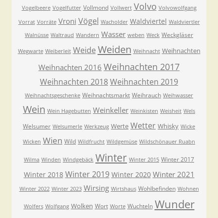
Volvo
Vollmond
Vogelbeere
Vogelfutter
Vollwert
Volvowolfgang
Vögel
Vroni
Waldviertel
Vorrat
Vorräte
Wacholder
Waldviertler
Wasser
Weckgläser
Walnüsse
Waltraud
Wandern
weben
Weck
Weiden
Weide
Weihnachten
Wegwarte
Weiberleit
Weihnacht
Weihnachten 2017
Weihnachten 2016
Weihnachten 2018
Weihnachten 2019
Weihnachtsmarkt
Weihrauch
Weihnachtsgeschenke
Weihwasser
Wein
Weinkeller
Wein Hagebutten
Weinkisten
Weisheit
Wels
Wetter
Werte
Whisky
Welsumer
Welsumerle
Werkzeug
Wicke
Wien
Wild
Wicken
Wildfrucht
Wildgemüse
Wildschönauer Ruabn
Winter
Winter 2017
Wilma
Winden
Windgebäck
Winter 2015
Winter 2019
Winter 2021
Winter 2018
Winter 2020
Wirsing
Wohlbefinden
Winter 2022
Winter 2023
Wirtshaus
Wohnen
Wunder
Wolken
Wort
Wuchteln
Wolfers
Wolfgang
Worte