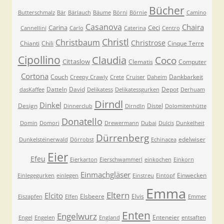
Bücher
Butterschmalz
Bär
Bärlauch
Bäume
Börni
Börnie
Camino
Casanova
Chaira
Carina
Ceci
Cannellini
Carlo
Caterina
Centro
Christl
Christbaum
Christrose
Chianti
Chili
Cinque Terre
Cipollino
Claudia
Coco
Cittaslow
Clematis
Computer
Cortona
Couch
Dankbarkeit
Creepy Crawly
Crete
Cruiser
Daheim
Datteln
David
Depot
dasKaffee
Delikatess
Delikatessgurken
Derhuam
Dirndl
Dinkel
Design
Distel
Dinnerclub
Dirndln
Dolomitenhütte
Donatello
Domin
Domori
Drewermann
Dubai
Dulcis
Dunkelheit
Dürrenberg
edelwiser
Dunkelsteinerwald
Dörrobst
Echinacea
Eier
Efeu
Eierkarton
Eierschwammerl
einkochen
Einkorn
Einmachgläser
Einwecken
Einlegegurken
einlegen
Einstreu
Eintopf
Emma
Eltern
Elcito
Elsbeere
Elvis
Eiszapfen
Elfen
Emmer
Enten
Engelwurz
Enteneier
Engel
Engelen
England
entsaften