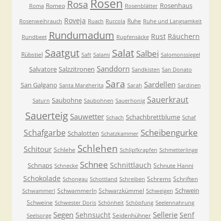
Rosen
Rosa
Rosenhaus
Romeo
Roma
Rosenblätter
Roveja
Ruhe
Rosenweihrauch
Ruach
Ruccola
Ruhe und Langsamkeit
Rundumadum
Rust
Räuchern
Rundbeet
Rupfensäcke
Saatgut
Salat
Salbei
Rübstiel
Saft
Salami
Salomonssiegel
Sanddorn
Salvatore
Salzzitronen
Sandkisten
San Donato
Sara
Sardellen
San Galgano
Santa Margherita
Sarah
Sardinen
Sauerkraut
Saubohne
Saturn
Saubohnen
Sauerhonig
Sauerteig
Sauwetter
Schachbrettblume
Schach
Schaf
Scheibengurke
Schafgarbe
Schalotten
Schatzkammer
Schlehen
Schitour
Schlehe
Schlipfkrapfen
Schmetterlinge
Schnee
Schnittlauch
Schnaps
Schnute Hanni
Schnecke
Schokolade
Schrems
Schriften
Schongau
Schottland
Schreiben
Schwein
Schwammerln
Schwarzkümmel
Schwammerl
Schweigen
Schweine
Schwester Doris
Schönheit
Schöpfung
Seelennahrung
Segen
Sellerie
Sehnsucht
Senf
Seidenhühner
Seelsorge