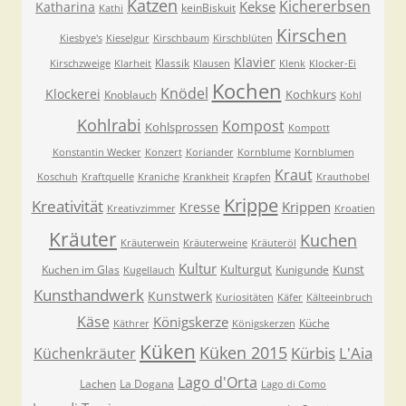
Katzen
Kichererbsen
Kekse
Katharina
keinBiskuit
Kathi
Kirschen
Kiesbye's
Kieselgur
Kirschbaum
Kirschblüten
Klavier
Klassik
Kirschzweige
Klarheit
Klausen
Klenk
Klocker-Ei
Kochen
Knödel
Klockerei
Kochkurs
Knoblauch
Kohl
Kohlrabi
Kompost
Kohlsprossen
Kompott
Konstantin Wecker
Konzert
Koriander
Kornblume
Kornblumen
Kraut
Koschuh
Kraftquelle
Kraniche
Krankheit
Krapfen
Krauthobel
Krippe
Kreativität
Krippen
Kresse
Kreativzimmer
Kroatien
Kräuter
Kuchen
Kräuterwein
Kräuterweine
Kräuteröl
Kultur
Kulturgut
Kunst
Kuchen im Glas
Kunigunde
Kugellauch
Kunsthandwerk
Kunstwerk
Kuriositäten
Käfer
Kälteeinbruch
Käse
Königskerze
Küche
Käthrer
Königskerzen
Küken
Küken 2015
Kürbis
L'Aia
Küchenkräuter
Lago d'Orta
Lachen
La Dogana
Lago di Como