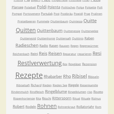
Phönix
pilgern
Pimpernelle
Pincinelle
Piran
Poldi
Polenta
Plansee
Polaiball
Politisches
Polpa
Polpette
Polt
Portulak
Pompei
Portovenere
Post
Postbräu
Powidl
Prag
Pralinen
Quitte
Preiselbeeren
Pummele
Qiuttenbaum
Quintessa
Quitten
Quittenbaum
Quittenessig
Quittengelee
Raben
Quittengold
Quittenhonig
Quittensaft
Quittinis
Radieschen
Radio
Rasen
Raupen
Regen
Regenwürmer
Resi
Reis
Reisen
Reini
Reichenbach
Reparatur
reparieren
Restlverwertung
Rezension
Rex
Rexgläser
Rezepte
Ribisel
Rho
Rhabarber
Ribiseln
Riegele
Richard
Ribiselsaft
Rieden
Rieden See
Riesenkamille
Ringelblume
Risotto
Rindenmulch
Rindfleisch
Ringelblumen
riso
Rittersporn
Ritschi
Rispenhortensie
Rita
Ritual
Rituale
Rizinus
Rohnen
Robert
Rodeln
Rollatorjahr
Rohnenkraut
Rom