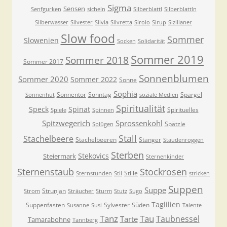
Sigma
Sensen
Senfgurken
sicheln
Silberblattl
Silberblattln
Silberwasser
Silvester
Silvia
Silvretta
Sirolo
Sirup
Sizilianer
Slow food
Sommer
Slowenien
Socken
Solidarität
Sommer 2019
Sommer 2018
Sommer 2017
Sonnenblumen
Sommer 2020
Sommer 2022
Sonne
Sophia
Sonnentor
Sonntag
Spargel
Sonnenhut
soziale Medien
Spiritualität
Speck
Spinat
Spirituelles
Spiele
Spinnen
Spitzwegerich
Sprossenkohl
Spätzle
Splügen
Stall
Stachelbeere
Stachelbeeren
Stanger
Staudenroggen
Sterben
Stekovics
Steiermark
Sternenkinder
Sternenstaub
Stockrosen
Stille
Sternstunden
Stil
stricken
Suppen
Suppe
Strunjan
Strom
Sträucher
Sturm
Stutz
Sugo
Taglilien
Suppenfasten
Sylvester
Süden
Susanne
Susi
Talente
Tanz
Tau
Taubnessel
Tarte
Tamarabohne
Tannberg