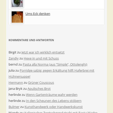
Ums Eck denken
KOMMENTARE UND ANTWORTEN
Birgit
zu
Jetzt war ich wirklich entsetzt
Zandiy
zu
Hexe in und mit Schuss
bernd
zu
Pasta alla Norma (aus “Simple”, Ottolenghi)
Julia
zu
Porridge salzig: gegen Erkältung hilft Haferbrei mit
Hühnersuppe!
Hermann
zu
Grüner Couscous
Jana Bryk
zu
Apulisches Brot
herlinde
zu
Wenn Gartenträume wahr werden
herlinde
zu
In den Scheunen des Lebens stöbern
Bulmer
zu
Kunsthandwerk oder Handwerkskunst
Mandy
zu
Italienischer Zwetschgendatschi mit Pasta Madre