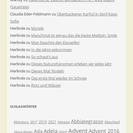
(Sauerteig)
Claudia Eder-Feldmann
zu
Überbackener Karfiol in Senf-Käse-
Soße
Herlinde
zu
Morele
Herlinde
zu
Manchmal ist genau das die beste Medizin: Smile
Herlinde
zu
Man beachte den Eiszapfen
Herlinde
zu
In die Jahre gekommen
Herlinde
zu
So schaut’s aus
Herlinde
zu
Dieses Naturphänomen erleben wir jedes Jahr
Herlinde
zu
Dieses Mal: Rodeln
Herlinde
zu
Das erste Mal wieder im Schnee
Herlinde
zu
Rotz und Wåsser
SCHLAGWÖRTER
Abbiategrasso
2019
2021
Abschied
#Känguru
2017
Abbazia
Advent
Adela
Advent 2016
Ada
Absurdistan
Adolf