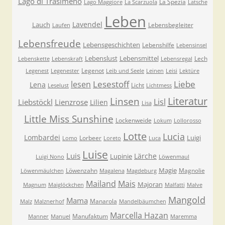
Lago di Trasimeno
La Spezia
Lago Maggiore
La Scarzuola
Latsche
Leben
Lavendel
Lauch
Lebensbegleiter
Laufen
Lebensfreude
Lebensgeschichten
Lebenshilfe
Lebensinsel
Lebenslust
Lebensmittel
Lech
Lebenskette
Lebenskraft
Lebensregal
Legenot
Legenest
Legenester
Leib und Seele
Leinen
Leisi
Lektüre
Lesestoff
Liebe
lesen
Lena
Licht
Leselust
Lichtmess
Literatur
Linsen
Lisl
Liebstöckl
Lienzrose
Lilien
Lisa
Little Miss Sunshine
Lockenweide
Lokum
Lollorosso
Lotte
Lucia
Lombardei
Luigi
Lorbeer
Lomo
Loreto
Luca
Luise
Luis
Lärche
Lupinie
Luigi Nono
Löwenmaul
Magie
Löwenzahn
Magnolie
Löwenmäulchen
Magalena
Magdeburg
Mailand
Mais
Majoran
Magnum
Maiglöckchen
Malfatti
Malve
Mangold
Mama
Manarola
Malz
Malznerhof
Mandelbäumchen
Marcella Hazan
Manufaktum
Manner
Manuel
Maremma