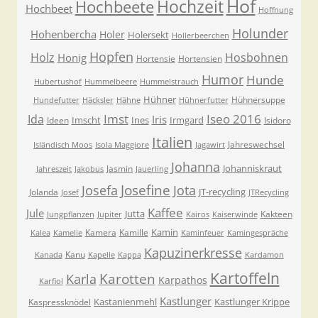
Hof
Hochzeit
Hochbeete
Hochbeet
Hoffnung
Holunder
Hohenbercha
Holer
Holersekt
Hollerbeerchen
Hopfen
Holz
Hosbohnen
Honig
Hortensie
Hortensien
Humor
Hunde
Hubertushof
Hummelbeere
Hummelstrauch
Hühner
Hühnersuppe
Hundefutter
Häcksler
Hähne
Hühnerfutter
Imst
Iseo 2016
Ida
Iris
Imscht
Ines
Irmgard
Ideen
Isidoro
Italien
Jahreswechsel
Isländisch Moos
Isola Maggiore
Jagawirt
Johanna
Johanniskraut
Jasmin
Jahreszeit
Jakobus
Jauerling
Josefa
Josefine
Jota
JT-recycling
Jolanda
Josef
JTRecycling
Kaffee
Jule
Jutta
Kakteen
Jungpflanzen
Jupiter
Kairos
Kaiserwinde
Kamin
Kamera
Kamille
Kalea
Kamelie
Kaminfeuer
Kamingespräche
Kapuzinerkresse
Kanu
Kanada
Kapelle
Kappa
Kardamon
Kartoffeln
Karla
Karotten
Karpathos
Karfiol
Kastlunger
Kastanienmehl
Kastlunger Krippe
Kaspressknödel