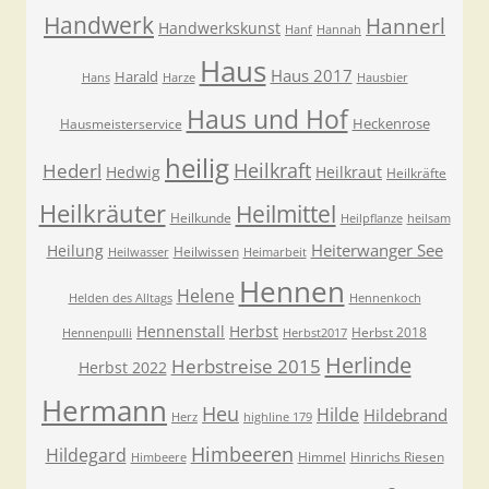
Handwerk
Hannerl
Handwerkskunst
Hanf
Hannah
Haus
Haus 2017
Harald
Hans
Harze
Hausbier
Haus und Hof
Heckenrose
Hausmeisterservice
heilig
Heilkraft
Hederl
Hedwig
Heilkraut
Heilkräfte
Heilkräuter
Heilmittel
Heilkunde
Heilpflanze
heilsam
Heiterwanger See
Heilung
Heilwissen
Heilwasser
Heimarbeit
Hennen
Helene
Helden des Alltags
Hennenkoch
Hennenstall
Herbst
Herbst 2018
Hennenpulli
Herbst2017
Herlinde
Herbstreise 2015
Herbst 2022
Hermann
Heu
Hilde
Hildebrand
Herz
highline 179
Himbeeren
Hildegard
Himmel
Hinrichs Riesen
Himbeere