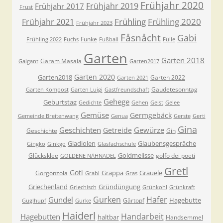
Frühjahr 2020
Frühjahr 2019
Frühjahr 2017
Frust
Frühling
Frühling 2020
Frühjahr 2021
Frühjahr 2023
Fåsnåcht
Gabi
Funke
Frühling 2022
Fuchs
Fußball
Fülle
Garten
Garten 2018
Garam Masala
Galgant
Garten2017
Garten 2020
Garten2018
Garten 2022
Garten 2021
Gaudetesonntag
Garten Kompost
Garten Luigi
Gastfreundschaft
Gehege
Geburtstag
Gedichte
Gehen
Geist
Gelee
Gemüse
Germgebäck
Gemeinde Breitenwang
Genua
Gerste
Gerti
Gina
Geschichten
Gewürze
Getreide
Geschichte
Gin
Gladiolen
Glaubensgespräche
Gingko
Ginkgo
Glasfachschule
Goldmelisse
Glücksklee
golfo dei poeti
GOLDENE NÄHNADEL
Gretl
Goti
Grappa
Grauele
Gorgonzola
Grabl
Gras
Griechenland
Gründüngung
Griechisch
Grünkohl
Grünkraft
Gurken
Hafer
Gundel
Hagebutte
Gärtopf
Guglhupf
Gurke
Haiderl
Handarbeit
Hagebutten
haltbar
Handsemmel