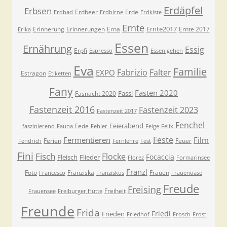
Erdäpfel
Erbsen
Erdbeer
Erde
Erdbad
Erdbirne
Erdkiste
Ernte
Ernte2017
Erinnerung
Erinnerungen
Erna
Ernte 2017
Erika
Essen
Ernährung
Essig
Erpfi
Espresso
Essen gehen
Eva
Familie
Fabrizio
Falter
EXPO
Estragon
Etiketten
Fany
Fasten 2020
Fassl
Fasnacht 2020
Fastenzeit 2016
Fastenzeit 2023
Fastenzeit 2017
Fenchel
Feierabend
Fede
faszinierend
Fauna
Fehler
Feige
Felix
Feste
Fermentieren
Film
Ferien
Feuer
Fendrich
Fernlehre
Fest
Fini
Fisch
Flocke
Focaccia
Fleisch
Flieder
Florez
Formarinsee
Franzl
Foto
Franziska
Frauen
Francesco
Franziskus
Frauenoase
Freude
Freising
Freiheit
Frauensee
Freiburger Hütte
Freunde
Frida
Friedl
Frieden
Friedhof
Frosch
Frost