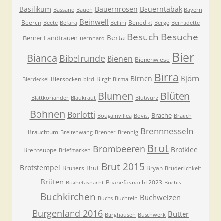
Basilikum
Bauernrosen
Bauerntabak
Bassano
Bauen
Bayern
Beinwell
Beeren
Benedikt
Beete
Befana
Bellini
Berge
Bernadette
Besuche
Besuch
Berta
Berner Landfrauen
Bernhard
Bier
Bianca
Bibelrunde
Bienen
Bienenwiese
Birra
Björn
Birnen
Biersocken
Birgit
Bierdeckel
bird
Birma
Blumen
Blüten
Blattkoriander
Blaukraut
Blutwurz
Bohnen
Borlotti
Brache
Bougainvillea
Bovist
Brauch
Brennnesseln
Brauchtum
Breitenwang
Brenner
Brennig
Brot
Brombeeren
Brotklee
Brennsuppe
Briefmarken
Brut 2015
Brotstempel
Brut
Bruners
Bryan
Brüderlichkeit
Brüten
Buabefasnacht 2023
Buabefasnacht
Buchis
Buchkirchen
Buchweizen
Buchs
Buchteln
Burgenland 2016
Butter
Burghausen
Buschwerk