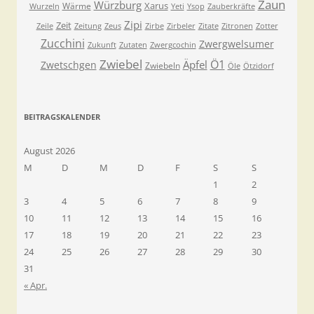
Zaun
Würzburg
Xarus
Wärme
Wurzeln
Yeti
Ysop
Zauberkräfte
Zipi
Zeit
Zeile
Zeitung
Zeus
Zirbe
Zirbeler
Zitate
Zitronen
Zotter
Zucchini
Zwergwelsumer
Zukunft
Zutaten
Zwergcochin
Zwiebel
Ö1
Äpfel
Zwetschgen
Zwiebeln
Öle
Ötzidorf
BEITRAGSKALENDER
August 2026
M
D
M
D
F
S
S
1
2
3
4
5
6
7
8
9
10
11
12
13
14
15
16
17
18
19
20
21
22
23
24
25
26
27
28
29
30
31
« Apr.