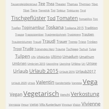
Tee
Thea
Theater
Thomas
Thymian
Tausendgüldenkraut
Tiber
Tiere
Tini
Tibet
Tierethik
Tinktur
Tinkturen
Tirol
Tischgeflüster
Tomaten
Tod
Tomatillos
Ton
Toskana
Topinambur
Tradition
Topfen
Toskana 2015
Trauben
Trappe
Trappistenbier
Trasimenbohnen
Trastevere
Traudl
Trauer
Trento
Triest
Trinken
Traubenblumen
Traudi
Trude
Trost
Tschippo
Tränendes Herz
Träume
Tschuli
Tulpe
Tulpen
Umadum
Ultimo
Umathum
Ufokürbis
Ufo
Umbrien
Urisee
Urbino
Umbrien 2015
Upcycling
Upcyling
Uri
Urlaub 2015
Urlaub
Urlaub2017
Urlaub 2016
Vega
Valentin
Urlaub 2020
Ursus
Vanderbella
Vanessa
Vegetarisch
Verkostung
Vegan
Venchi
Vivienne
Villa Kunterbunt
Vernazza
Vesuv
Vielfalt
Vinosus
Vision