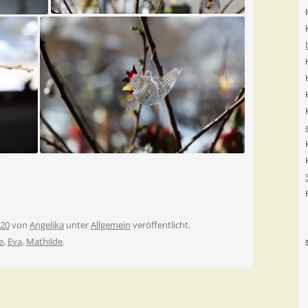
020
von
Angelika
unter
Allgemein
veröffentlicht.
e
,
Eva
,
Mathilde
.