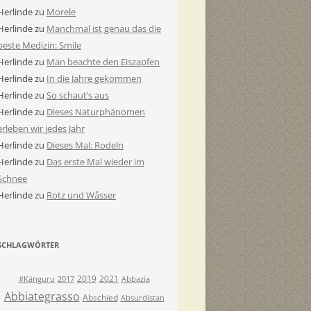
Herlinde
zu
Morele
Herlinde
zu
Manchmal ist genau das die
beste Medizin: Smile
Herlinde
zu
Man beachte den Eiszapfen
Herlinde
zu
In die Jahre gekommen
Herlinde
zu
So schaut’s aus
Herlinde
zu
Dieses Naturphänomen
erleben wir jedes Jahr
Herlinde
zu
Dieses Mal: Rodeln
Herlinde
zu
Das erste Mal wieder im
Schnee
Herlinde
zu
Rotz und Wåsser
SCHLAGWÖRTER
2019
2021
#Känguru
2017
Abbazia
Abbiategrasso
Abschied
Absurdistan