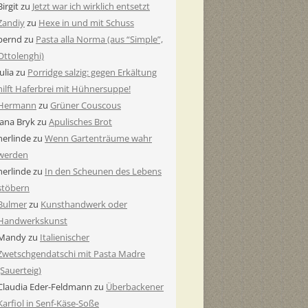
Birgit
zu
Jetzt war ich wirklich entsetzt
Zandiy
zu
Hexe in und mit Schuss
bernd
zu
Pasta alla Norma (aus “Simple”,
Ottolenghi)
Julia
zu
Porridge salzig: gegen Erkältung
hilft Haferbrei mit Hühnersuppe!
Hermann
zu
Grüner Couscous
Jana Bryk
zu
Apulisches Brot
herlinde
zu
Wenn Gartenträume wahr
werden
herlinde
zu
In den Scheunen des Lebens
stöbern
Bulmer
zu
Kunsthandwerk oder
Handwerkskunst
Mandy
zu
Italienischer
Zwetschgendatschi mit Pasta Madre
(Sauerteig)
Claudia Eder-Feldmann
zu
Überbackener
Karfiol in Senf-Käse-Soße