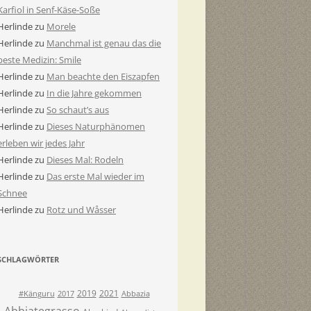
Karfiol in Senf-Käse-Soße
Herlinde
zu
Morele
Herlinde
zu
Manchmal ist genau das die
beste Medizin: Smile
Herlinde
zu
Man beachte den Eiszapfen
Herlinde
zu
In die Jahre gekommen
Herlinde
zu
So schaut’s aus
Herlinde
zu
Dieses Naturphänomen
erleben wir jedes Jahr
Herlinde
zu
Dieses Mal: Rodeln
Herlinde
zu
Das erste Mal wieder im
Schnee
Herlinde
zu
Rotz und Wåsser
SCHLAGWÖRTER
2019
2021
#Känguru
2017
Abbazia
Abbiategrasso