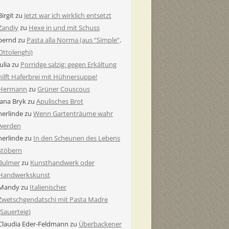
Birgit
zu
Jetzt war ich wirklich entsetzt
Zandiy
zu
Hexe in und mit Schuss
bernd
zu
Pasta alla Norma (aus “Simple”,
Ottolenghi)
Julia
zu
Porridge salzig: gegen Erkältung
hilft Haferbrei mit Hühnersuppe!
Hermann
zu
Grüner Couscous
Jana Bryk
zu
Apulisches Brot
herlinde
zu
Wenn Gartenträume wahr
werden
herlinde
zu
In den Scheunen des Lebens
stöbern
Bulmer
zu
Kunsthandwerk oder
Handwerkskunst
Mandy
zu
Italienischer
Zwetschgendatschi mit Pasta Madre
(Sauerteig)
Claudia Eder-Feldmann
zu
Überbackener