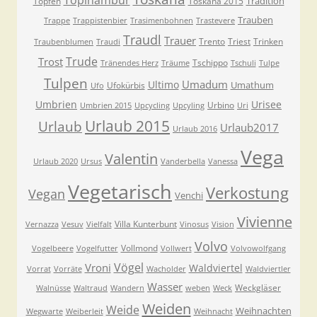
Topinambur
Tradition
Topfen
Toskana 2015
Trauben
Trappe
Trappistenbier
Trasimenbohnen
Trastevere
Traudl
Trauer
Trento
Triest
Trinken
Traubenblumen
Traudi
Trude
Trost
Tschippo
Tränendes Herz
Träume
Tschuli
Tulpe
Tulpen
Umadum
Ultimo
Umathum
Ufokürbis
Ufo
Umbrien
Urisee
Urbino
Umbrien 2015
Upcycling
Upcyling
Uri
Urlaub 2015
Urlaub
Urlaub2017
Urlaub 2016
Vega
Valentin
Urlaub 2020
Ursus
Vanderbella
Vanessa
Vegetarisch
Verkostung
Vegan
Venchi
Vivienne
Villa Kunterbunt
Vernazza
Vesuv
Vielfalt
Vinosus
Vision
Volvo
Vollmond
Vogelbeere
Vogelfutter
Vollwert
Volvowolfgang
Vögel
Vroni
Waldviertel
Vorrat
Vorräte
Wacholder
Waldviertler
Wasser
Weckgläser
Walnüsse
Waltraud
Wandern
weben
Weck
Weiden
Weide
Weihnachten
Wegwarte
Weiberleit
Weihnacht