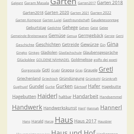
Garten
Garten 2018
Garam Masala
Galgant
Garten2017
Garten 2020
Garten2018
Garten 2022
Garten 2021
Gaudetesonntag
Garten Kompost
Garten Luigi
Gastfreundschaft
Gehege
Geburtstag
Gedichte
Gehen
Geist
Gelee
Gemüse
Germgebäck
Gemeinde Breitenwang
Genua
Gerste
Gerti
Gina
Geschichten
Gewürze
Getreide
Geschichte
Gin
Gladiolen
Glaubensgespräche
Gingko
Ginkgo
Glasfachschule
Goldmelisse
Glücksklee
golfo dei poeti
GOLDENE NÄHNADEL
Gretl
Goti
Grappa
Grauele
Gorgonzola
Grabl
Gras
Griechenland
Gründüngung
Griechisch
Grünkohl
Grünkraft
Gurken
Hafer
Gundel
Hagebutte
Gärtopf
Guglhupf
Gurke
Haiderl
Handarbeit
Hagebutten
haltbar
Handsemmel
Handwerk
Hannerl
Handwerkskunst
Hanf
Hannah
Haus
Haus 2017
Harald
Hans
Harze
Hausbier
Haus und Hof