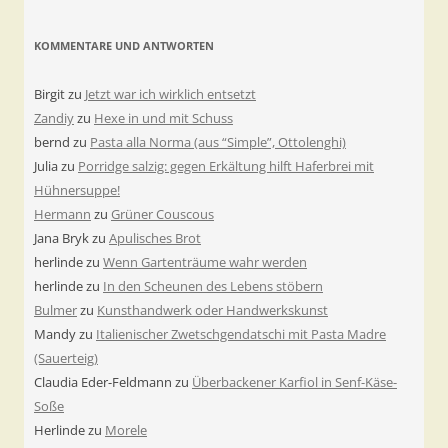
KOMMENTARE UND ANTWORTEN
Birgit
zu
Jetzt war ich wirklich entsetzt
Zandiy
zu
Hexe in und mit Schuss
bernd
zu
Pasta alla Norma (aus “Simple”, Ottolenghi)
Julia
zu
Porridge salzig: gegen Erkältung hilft Haferbrei mit
Hühnersuppe!
Hermann
zu
Grüner Couscous
Jana Bryk
zu
Apulisches Brot
herlinde
zu
Wenn Gartenträume wahr werden
herlinde
zu
In den Scheunen des Lebens stöbern
Bulmer
zu
Kunsthandwerk oder Handwerkskunst
Mandy
zu
Italienischer Zwetschgendatschi mit Pasta Madre
(Sauerteig)
Claudia Eder-Feldmann
zu
Überbackener Karfiol in Senf-Käse-
Soße
Herlinde
zu
Morele