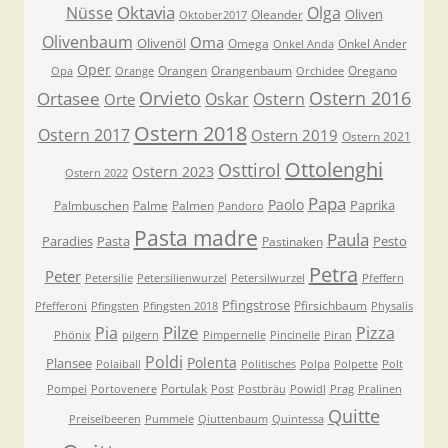
Oktavia
Nüsse
Olga
Oliven
Oleander
Oktober2017
Olivenbaum
Oma
Olivenöl
Omega
Onkel Ander
Onkel Anda
Oper
Orangen
Orangenbaum
Oregano
Opa
Orange
Orchidee
Orvieto
Ostern 2016
Ortasee
Oskar
Ostern
Orte
Ostern 2018
Ostern 2017
Ostern 2019
Ostern 2021
Ottolenghi
Osttirol
Ostern 2023
Ostern 2022
Papa
Paolo
Paprika
Palmbuschen
Palme
Palmen
Pandoro
Pasta madre
Paula
Paradies
Pasta
Pesto
Pastinaken
Petra
Peter
Petersilie
Petersilienwurzel
Petersilwurzel
Pfeffern
Pfingstrose
Pfirsichbaum
Pfefferoni
Pfingsten
Pfingsten 2018
Physalis
Pilze
Pia
Pizza
Phönix
pilgern
Pimpernelle
Pincinelle
Piran
Poldi
Polenta
Plansee
Polaiball
Politisches
Polpa
Polpette
Polt
Portulak
Pompei
Portovenere
Post
Postbräu
Powidl
Prag
Pralinen
Quitte
Preiselbeeren
Pummele
Qiuttenbaum
Quintessa