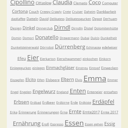
Cipollino
Claudia
Coco
Cittaslow
Clematis
Computer
Cortona
Couch
Dankbarkeit
Creepy Crawly
Crete
Cruiser
Daheim
Datteln
David
Depot
dasKaffee
Delikatess
Delikatessgurken
Derhuam
Dirndl
Dinkel
Design
Distel
Dinnerclub
Dirndln
Dolomitenhütte
Donatello
Domin
Domori
Drewermann
Dubai
Dulcis
Dunkelheit
Dürrenberg
edelwiser
Dunkelsteinerwald
Dörrobst
Echinacea
Eier
Efeu
Eierkarton
Eierschwammerl
einkochen
Einkorn
Einmachgläser
Einwecken
Einlegegurken
einlegen
Einstreu
Eintopf
Emma
Eltern
Elcito
Elsbeere
Elvis
Eiszapfen
Elfen
Emmer
Enten
Engelwurz
Enteneier
Engel
Engelen
England
entsaften
Erdäpfel
Erbsen
Erdbeer
Erde
Erdbad
Erdbirne
Erdkiste
Ernte
Ernte2017
Erinnerung
Erinnerungen
Erna
Ernte 2017
Erika
Essen
Ernährung
Essig
Erpfi
Espresso
Essen gehen