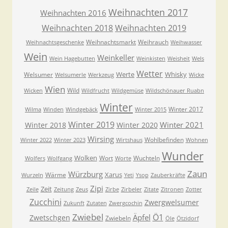
Weihnachten 2017
Weihnachten 2016
Weihnachten 2018
Weihnachten 2019
Weihnachtsmarkt
Weihrauch
Weihnachtsgeschenke
Weihwasser
Wein
Weinkeller
Wein Hagebutten
Weinkisten
Weisheit
Wels
Wetter
Werte
Whisky
Welsumer
Welsumerle
Werkzeug
Wicke
Wien
Wild
Wicken
Wildfrucht
Wildgemüse
Wildschönauer Ruabn
Winter
Winter 2017
Wilma
Winden
Windgebäck
Winter 2015
Winter 2019
Winter 2021
Winter 2018
Winter 2020
Wirsing
Wohlbefinden
Winter 2022
Winter 2023
Wirtshaus
Wohnen
Wunder
Wolken
Wort
Wuchteln
Wolfers
Wolfgang
Worte
Zaun
Würzburg
Xarus
Wärme
Wurzeln
Yeti
Ysop
Zauberkräfte
Zipi
Zeit
Zeile
Zeitung
Zeus
Zirbe
Zirbeler
Zitate
Zitronen
Zotter
Zucchini
Zwergwelsumer
Zukunft
Zutaten
Zwergcochin
Zwiebel
Ö1
Äpfel
Zwetschgen
Zwiebeln
Öle
Ötzidorf