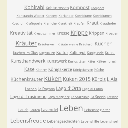
Kohlrabi
Kompost
Kohlsprossen
Kompott
Konstantin Wecker
Konzert
Koriander
Kornblume
Kornblumen
Kraut
Koschuh
Kraftquelle
Kraniche
Krankheit
Krapfen
Krauthobel
Krippe
Kreativität
Krippen
Kresse
Kreativzimmer
Kroatien
Kräuter
Kuchen
Kräuterwein
Kräuterweine
Kräuteröl
Kultur
Kulturgut
Kunst
Kuchen im Glas
Kunigunde
Kugellauch
Kunsthandwerk
Kunstwerk
Kuriositäten
Käfer
Kälteeinbruch
Käse
Königskerze
Küche
Käthrer
Königskerzen
Küken
Küken 2015
Kürbis
L'Aia
Küchenkräuter
Lago d'Orta
Lachen
La Dogana
Lago di Como
Lago di Trasimeno
La Spezia
Lago Maggiore
La Scarzuola
Latsche
Leben
Lavendel
Lauch
Lebensbegleiter
Laufen
Lebensfreude
Lebensgeschichten
Lebenshilfe
Lebensinsel