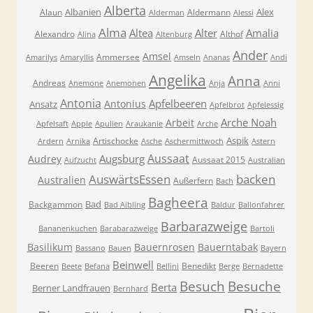
Alberta
Albanien
Alex
Alaun
Aldermann
Alderman
Alessi
Alma
Altea
Alter
Amalia
Alexandro
Althof
Alina
Altenburg
Ander
Amsel
Ammersee
Amarilys
Amaryllis
Amseln
Ananas
Andi
Angelika
Anna
Andreas
Anemone
Anemonen
Anja
Anni
Antonia
Apfelbeeren
Antonius
Ansatz
Apfelbrot
Apfelessig
Arche Noah
Arbeit
Apfelsaft
Apple
Apulien
Araukanie
Arche
Aspik
Artischocke
Ardern
Arnika
Asche
Aschermittwoch
Astern
Aussaat
Augsburg
Audrey
Aussaat 2015
Aufzucht
Australian
AuswärtsEssen
backen
Australien
Außerfern
Bach
Bagheera
Bad
Backgammon
Bad Aibling
Baldur
Ballonfahrer
Barbarazweige
Bananenkuchen
Barabarazweige
Bartoli
Basilikum
Bauernrosen
Bauerntabak
Bassano
Bauen
Bayern
Beinwell
Beeren
Benedikt
Beete
Befana
Bellini
Berge
Bernadette
Besuche
Besuch
Berta
Berner Landfrauen
Bernhard