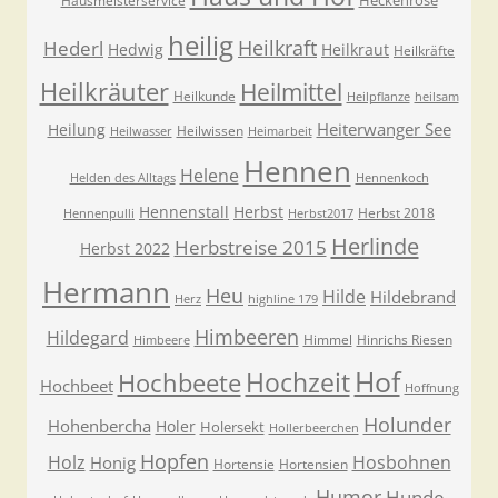
Heckenrose
Hausmeisterservice
heilig
Heilkraft
Hederl
Hedwig
Heilkraut
Heilkräfte
Heilkräuter
Heilmittel
Heilkunde
Heilpflanze
heilsam
Heiterwanger See
Heilung
Heilwissen
Heilwasser
Heimarbeit
Hennen
Helene
Helden des Alltags
Hennenkoch
Hennenstall
Herbst
Herbst 2018
Hennenpulli
Herbst2017
Herlinde
Herbstreise 2015
Herbst 2022
Hermann
Heu
Hilde
Hildebrand
Herz
highline 179
Himbeeren
Hildegard
Himmel
Hinrichs Riesen
Himbeere
Hof
Hochzeit
Hochbeete
Hochbeet
Hoffnung
Holunder
Hohenbercha
Holer
Holersekt
Hollerbeerchen
Hopfen
Holz
Hosbohnen
Honig
Hortensie
Hortensien
Humor
Hunde