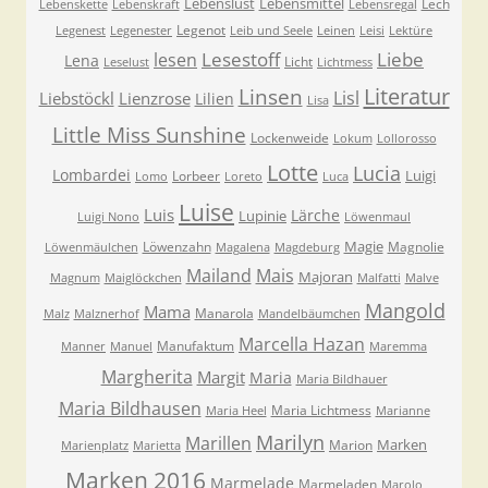
Lebenslust
Lebensmittel
Lech
Lebenskette
Lebenskraft
Lebensregal
Legenot
Legenest
Legenester
Leib und Seele
Leinen
Leisi
Lektüre
Lesestoff
Liebe
lesen
Lena
Licht
Leselust
Lichtmess
Literatur
Linsen
Lisl
Liebstöckl
Lienzrose
Lilien
Lisa
Little Miss Sunshine
Lockenweide
Lokum
Lollorosso
Lotte
Lucia
Lombardei
Luigi
Lorbeer
Lomo
Loreto
Luca
Luise
Luis
Lärche
Lupinie
Luigi Nono
Löwenmaul
Magie
Löwenzahn
Magnolie
Löwenmäulchen
Magalena
Magdeburg
Mailand
Mais
Majoran
Magnum
Maiglöckchen
Malfatti
Malve
Mangold
Mama
Manarola
Malz
Malznerhof
Mandelbäumchen
Marcella Hazan
Manufaktum
Manner
Manuel
Maremma
Margherita
Margit
Maria
Maria Bildhauer
Maria Bildhausen
Maria Lichtmess
Maria Heel
Marianne
Marilyn
Marillen
Marken
Marion
Marienplatz
Marietta
Marken 2016
Marmelade
Marmeladen
Marolo