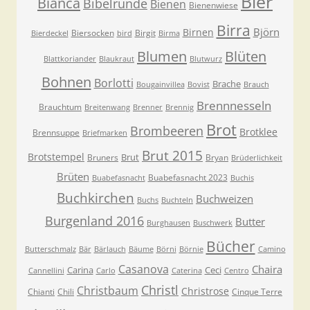
Bier
Bianca
Bibelrunde
Bienen
Bienenwiese
Birra
Björn
Birnen
Biersocken
Birgit
Bierdeckel
bird
Birma
Blumen
Blüten
Blattkoriander
Blaukraut
Blutwurz
Bohnen
Borlotti
Brache
Bougainvillea
Bovist
Brauch
Brennnesseln
Brauchtum
Breitenwang
Brenner
Brennig
Brot
Brombeeren
Brotklee
Brennsuppe
Briefmarken
Brut 2015
Brotstempel
Brut
Bruners
Bryan
Brüderlichkeit
Brüten
Buabefasnacht 2023
Buabefasnacht
Buchis
Buchkirchen
Buchweizen
Buchs
Buchteln
Burgenland 2016
Butter
Burghausen
Buschwerk
Bücher
Butterschmalz
Bär
Bärlauch
Bäume
Börni
Börnie
Camino
Casanova
Chaira
Carina
Ceci
Cannellini
Carlo
Caterina
Centro
Christl
Christbaum
Christrose
Chianti
Chili
Cinque Terre