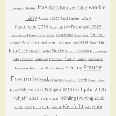
Eva
Familie
Fabrizio
Falter
EXPO
Estragon
Etiketten
Fany
Fasten 2020
Fassl
Fasnacht 2020
Fastenzeit 2016
Fastenzeit 2023
Fastenzeit 2017
Fenchel
Feierabend
Fede
faszinierend
Fauna
Fehler
Feige
Felix
Feste
Fermentieren
Film
Ferien
Feuer
Fendrich
Fernlehre
Fest
Fini
Fisch
Flocke
Focaccia
Fleisch
Flieder
Florez
Formarinsee
Franzl
Foto
Franziska
Frauen
Francesco
Franziskus
Frauenoase
Freude
Freising
Freiheit
Frauensee
Freiburger Hütte
Freunde
Frida
Friedl
Frieden
Friedhof
Frosch
Frost
Frühjahr 2020
Frühjahr 2019
Frühjahr 2017
Frust
Frühling
Frühling 2020
Frühjahr 2021
Frühjahr 2023
Fåsnåcht
Gabi
Funke
Frühling 2022
Fuchs
Fußball
Fülle