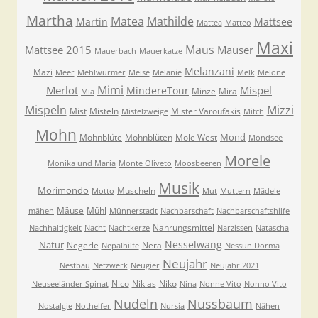
Martha
Matea
Mathilde
Martin
Mattsee
Mattea
Matteo
Maxi
Maus
Mattsee 2015
Mauser
Mauerbach
Mauerkatze
Melanzani
Mazi
Meer
Mehlwürmer
Meise
Melanie
Melk
Melone
Mimi
Merlot
Mispel
MindereTour
Minze
Mira
Mia
Mispeln
Mizzi
Mist
Misteln
Mister Varoufakis
Mistelzweige
Mitch
Mohn
Mond
Mohnblüte
Mohnblüten
Mole West
Mondsee
Morele
Monika und Maria
Monte Oliveto
Moosbeeren
Musik
Morimondo
Muscheln
Motto
Mut
Muttern
Mädele
Mäuse
Mühl
mähen
Münnerstadt
Nachbarschaft
Nachbarschaftshilfe
Nahrungsmittel
Nachhaltigkeit
Nacht
Nachtkerze
Narzissen
Natascha
Nesselwang
Natur
Negerle
Nera
Nepalhilfe
Nessun Dorma
Neujahr
Nestbau
Netzwerk
Neugier
Neujahr 2021
Nico
Niklas
Niko
Neuseeländer Spinat
Nina
Nonne Vito
Nonno Vito
Nudeln
Nussbaum
Nostalgie
Nothelfer
Nursia
Nähen