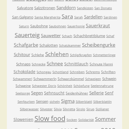
Sanddorn
Salvatore
Salzzitronen
Sandkisten
San Donato
Sara
Sardellen
San Galgano
Santa Margherita
Sarah
Sardinen
Sauerkraut
Saubohne
Saturn
Saubohnen
Sauerhonig
Sauerteig
Sauwetter
Schachbrettblume
Schach
Schaf
Scheibengurke
Schafgarbe
Schalotten
Schatzkammer
Schlehen
Schitour
Schlehe
Schlipfkrapfen
Schmetterlinge
Schnee
Schnittlauch
Schnaps
Schnute Hanni
Schnecke
Schokolade
Schrems
Schriften
Schongau
Schottland
Schreiben
Schwein
Schwammerln
Schwarzkümmel
Schwammerl
Schweigen
Schweine
Schwester Doris
Schönheit
Schöpfung
Seelennahrung
Segen
Sellerie
Sehnsucht
Senf
Seidenhühner
Seelsorge
Sigma
Sensen
Senfgurken
sicheln
Silberblattl
Silberblattln
Silberwasser
Silvester
Silvia
Silvretta
Sirolo
Sirup
Sizilianer
Slow food
Sommer
Slowenien
Socken
Solidarität