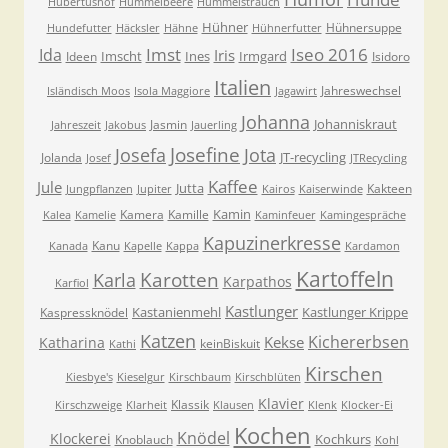
Hubertushof
Hummelbeere
Hummelstrauch
Hühner
Hühnersuppe
Hundefutter
Häcksler
Hähne
Hühnerfutter
Imst
Iseo 2016
Ida
Iris
Imscht
Ines
Irmgard
Ideen
Isidoro
Italien
Jahreswechsel
Isländisch Moos
Isola Maggiore
Jagawirt
Johanna
Johanniskraut
Jasmin
Jahreszeit
Jakobus
Jauerling
Josefa
Josefine
Jota
JT-recycling
Jolanda
Josef
JTRecycling
Kaffee
Jule
Jutta
Kakteen
Jungpflanzen
Jupiter
Kairos
Kaiserwinde
Kamin
Kamera
Kamille
Kalea
Kamelie
Kaminfeuer
Kamingespräche
Kapuzinerkresse
Kanu
Kanada
Kapelle
Kappa
Kardamon
Kartoffeln
Karla
Karotten
Karpathos
Karfiol
Kastlunger
Kastanienmehl
Kastlunger Krippe
Kaspressknödel
Katzen
Kichererbsen
Kekse
Katharina
keinBiskuit
Kathi
Kirschen
Kiesbye's
Kieselgur
Kirschbaum
Kirschblüten
Klavier
Klassik
Kirschzweige
Klarheit
Klausen
Klenk
Klocker-Ei
Kochen
Knödel
Klockerei
Kochkurs
Knoblauch
Kohl