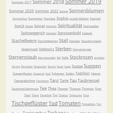
Sommer 2019
Sommer 2018
Sommer 2017
Sonnenblumen
Sommer 2020
Sommer 2022
Sonne
Sophia
Sonnentor
Sonntag
Spargel
Sonnenhut
soziale Medien
Spiritualität
Speck
Spinat
Spirituelles
Spiele
Spinnen
Spitzwegerich
Sprossenkohl
Spätzle
Splügen
Stall
Stachelbeere
Stachelbeeren
Stanger
Staudenroggen
Sterben
Stekovics
Steiermark
Sternenkinder
Sternenstaub
Stockrosen
Stille
Sternstunden
Stil
stricken
Suppen
Suppe
Strunjan
Strom
Sträucher
Sturm
Stutz
Sugo
Taglilien
Suppenfasten
Sylvester
Süden
Susanne
Susi
Talente
Tanz
Tau
Taubnessel
Tarte
Tamarabohne
Tannberg
Tee
Thea
Theater
Thomas
Thymian
Tausendgüldenkraut
Tiber
Tiere
Tini
Tibet
Tierethik
Tinktur
Tinkturen
Tirol
Tischgeflüster
Tomaten
Tod
Tomatillos
Ton
Toskana