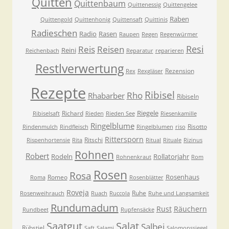
Quitten
Quittenbaum
Quittenessig
Quittengelee
Raben
Quittengold
Quittenhonig
Quittensaft
Quittinis
Radieschen
Radio
Rasen
Raupen
Regen
Regenwürmer
Resi
Reis
Reisen
Reini
Reichenbach
Reparatur
reparieren
Restlverwertung
Rezension
Rex
Rexgläser
Rezepte
Ribisel
Rho
Rhabarber
Ribiseln
Riegele
Richard
Ribiselsaft
Rieden
Rieden See
Riesenkamille
Ringelblume
Risotto
Rindenmulch
Rindfleisch
Ringelblumen
riso
Rittersporn
Ritschi
Rispenhortensie
Rita
Ritual
Rituale
Rizinus
Rohnen
Robert
Rodeln
Rollatorjahr
Rohnenkraut
Rom
Rosen
Rosa
Rosenhaus
Romeo
Roma
Rosenblätter
Roveja
Ruhe
Rosenweihrauch
Ruach
Ruccola
Ruhe und Langsamkeit
Rundumadum
Rust
Räuchern
Rundbeet
Rupfensäcke
Saatgut
Salat
Salbei
Rübstiel
Saft
Salami
Salomonssiegel