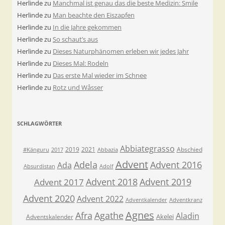
Herlinde
zu
Manchmal ist genau das die beste Medizin: Smile
Herlinde
zu
Man beachte den Eiszapfen
Herlinde
zu
In die Jahre gekommen
Herlinde
zu
So schaut’s aus
Herlinde
zu
Dieses Naturphänomen erleben wir jedes Jahr
Herlinde
zu
Dieses Mal: Rodeln
Herlinde
zu
Das erste Mal wieder im Schnee
Herlinde
zu
Rotz und Wåsser
SCHLAGWÖRTER
Abbiategrasso
2019
2021
Abschied
#Känguru
2017
Abbazia
Advent
Adela
Advent 2016
Ada
Absurdistan
Adolf
Advent 2018
Advent 2019
Advent 2017
Advent 2020
Advent 2022
Adventkalender
Adventkranz
Agnes
Afra
Agathe
Aladin
Akelei
Adventskalender