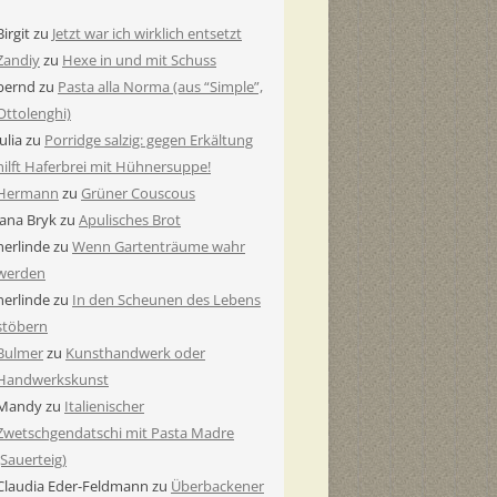
Birgit
zu
Jetzt war ich wirklich entsetzt
Zandiy
zu
Hexe in und mit Schuss
bernd
zu
Pasta alla Norma (aus “Simple”,
Ottolenghi)
Julia
zu
Porridge salzig: gegen Erkältung
hilft Haferbrei mit Hühnersuppe!
Hermann
zu
Grüner Couscous
Jana Bryk
zu
Apulisches Brot
herlinde
zu
Wenn Gartenträume wahr
werden
herlinde
zu
In den Scheunen des Lebens
stöbern
Bulmer
zu
Kunsthandwerk oder
Handwerkskunst
Mandy
zu
Italienischer
Zwetschgendatschi mit Pasta Madre
(Sauerteig)
Claudia Eder-Feldmann
zu
Überbackener