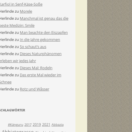
Karfiol in Senf-Käse-Soße
Herlinde
zu
Morele
Herlinde
zu
Manchmal ist genau das die
beste Medizin: Smile
Herlinde
zu
Man beachte den Eiszapfen
Herlinde
zu
In die Jahre gekommen
Herlinde
zu
So schaut’s aus
Herlinde
zu
Dieses Naturphänomen
erleben wir jedes Jahr
Herlinde
zu
Dieses Mal: Rodeln
Herlinde
zu
Das erste Mal wieder im
Schnee
Herlinde
zu
Rotz und Wåsser
SCHLAGWÖRTER
2019
2021
#Känguru
2017
Abbazia
Abbiategrasso