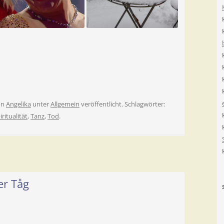
on
Angelika
unter
Allgemein
veröffentlicht. Schlagwörter:
iritualität
,
Tanz
,
Tod
.
er Tåg