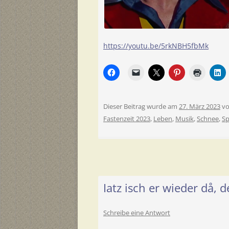
https://youtu.be/5rkNBH5fbMk
Dieser Beitrag wurde am
27. März 2023
v
Fastenzeit 2023
,
Leben
,
Musik
,
Schnee
,
Sp
Iatz isch er wieder då, d
Schreibe eine Antwort