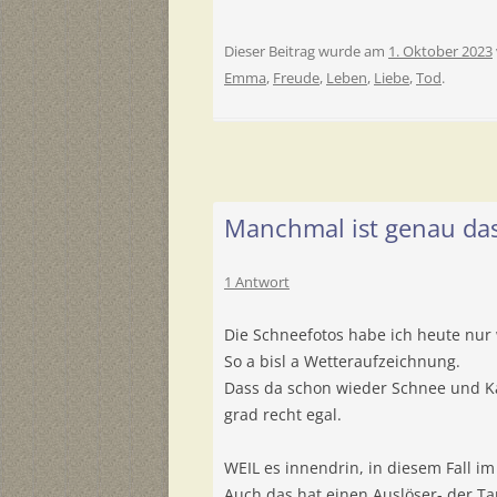
Dieser Beitrag wurde am
1. Oktober 2023
Emma
,
Freude
,
Leben
,
Liebe
,
Tod
.
Manchmal ist genau das
1 Antwort
Die Schneefotos habe ich heute nu
So a bisl a Wetteraufzeichnung.
Dass da schon wieder Schnee und Kä
grad recht egal.
WEIL es innendrin, in diesem Fall i
Auch das hat einen Auslöser- der Ta