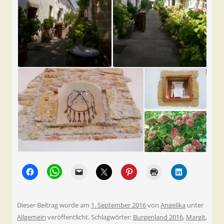
Dieser Beitrag wurde am
1. September 2016
von
Angelika
unter
Allgemein
veröffentlicht. Schlagwörter:
Burgenland 2016
,
Margit
,