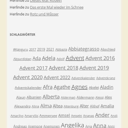
Herlinde
zu
Dieses Mal: Rodeln
Herlinde
zu
Das erste Mal wieder im Schnee
Herlinde
zu
Rotz und Wåsser
SCHLAGWÖRTER
Abbiategrasso
2019
2021
Abschied
#Känguru
2017
Abbazia
Advent
Adela
Advent 2016
Ada
Absurdistan
Adolf
Advent 2018
Advent 2019
Advent 2017
Advent 2020
Advent 2022
Adventkalender
Adventkranz
Agnes
Afra
Agathe
Aladin
Akelei
Adventskalender
Alberta
Albanien
Alex
Alaun
Aldermann
Alderman
Alessi
Alma
Altea
Alter
Amalia
Alexandro
Althof
Alina
Altenburg
Ander
Amsel
Ammersee
Amarilys
Amaryllis
Amseln
Ananas
Andi
Angelika
Anna
Andreas
Anemone
Anemonen
Anja
Anni