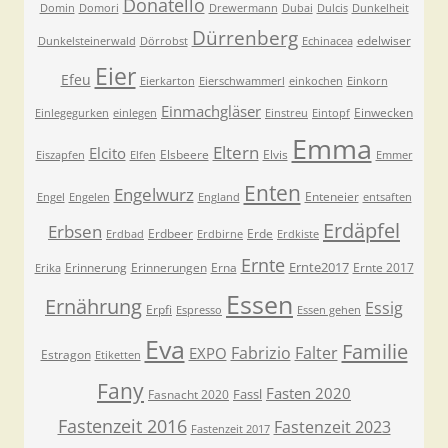
Donatello
Domin
Domori
Drewermann
Dubai
Dulcis
Dunkelheit
Dürrenberg
edelwiser
Dunkelsteinerwald
Dörrobst
Echinacea
Eier
Efeu
Eierkarton
Eierschwammerl
einkochen
Einkorn
Einmachgläser
Einwecken
Einlegegurken
einlegen
Einstreu
Eintopf
Emma
Eltern
Elcito
Elsbeere
Elvis
Eiszapfen
Elfen
Emmer
Enten
Engelwurz
Enteneier
Engel
Engelen
England
entsaften
Erdäpfel
Erbsen
Erdbeer
Erde
Erdbad
Erdbirne
Erdkiste
Ernte
Ernte2017
Erinnerung
Erinnerungen
Erna
Ernte 2017
Erika
Essen
Ernährung
Essig
Erpfi
Espresso
Essen gehen
Eva
Familie
Fabrizio
Falter
EXPO
Estragon
Etiketten
Fany
Fasten 2020
Fassl
Fasnacht 2020
Fastenzeit 2016
Fastenzeit 2023
Fastenzeit 2017