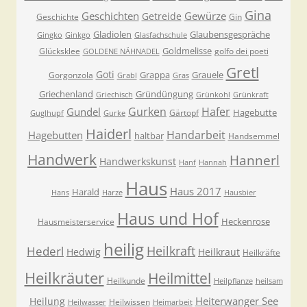
Gina
Geschichten
Gewürze
Getreide
Geschichte
Gin
Gladiolen
Glaubensgespräche
Gingko
Ginkgo
Glasfachschule
Goldmelisse
Glücksklee
golfo dei poeti
GOLDENE NÄHNADEL
Gretl
Goti
Grappa
Grauele
Gorgonzola
Grabl
Gras
Griechenland
Gründüngung
Griechisch
Grünkohl
Grünkraft
Gurken
Hafer
Gundel
Hagebutte
Gärtopf
Guglhupf
Gurke
Haiderl
Handarbeit
Hagebutten
haltbar
Handsemmel
Handwerk
Hannerl
Handwerkskunst
Hanf
Hannah
Haus
Haus 2017
Harald
Hans
Harze
Hausbier
Haus und Hof
Heckenrose
Hausmeisterservice
heilig
Heilkraft
Hederl
Hedwig
Heilkraut
Heilkräfte
Heilkräuter
Heilmittel
Heilkunde
Heilpflanze
heilsam
Heiterwanger See
Heilung
Heilwissen
Heilwasser
Heimarbeit