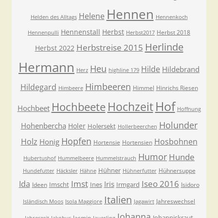
Hennen
Helene
Helden des Alltags
Hennenkoch
Hennenstall
Herbst
Herbst 2018
Hennenpulli
Herbst2017
Herlinde
Herbstreise 2015
Herbst 2022
Hermann
Heu
Hilde
Hildebrand
Herz
highline 179
Himbeeren
Hildegard
Himmel
Hinrichs Riesen
Himbeere
Hof
Hochzeit
Hochbeete
Hochbeet
Hoffnung
Holunder
Hohenbercha
Holer
Holersekt
Hollerbeerchen
Hopfen
Holz
Hosbohnen
Honig
Hortensie
Hortensien
Humor
Hunde
Hubertushof
Hummelbeere
Hummelstrauch
Hühner
Hühnersuppe
Hundefutter
Häcksler
Hähne
Hühnerfutter
Imst
Iseo 2016
Ida
Iris
Imscht
Ines
Irmgard
Ideen
Isidoro
Italien
Jahreswechsel
Isländisch Moos
Isola Maggiore
Jagawirt
Johanna
Johanniskraut
Jasmin