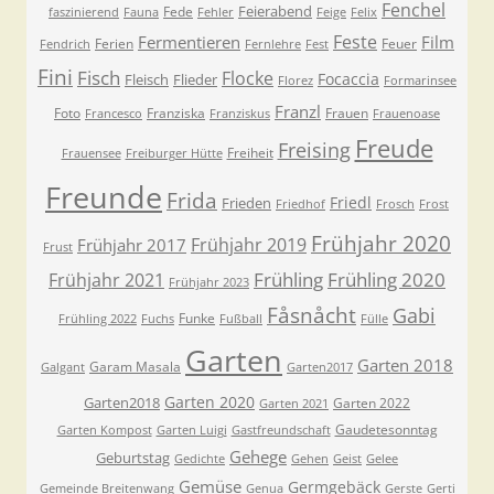
Fenchel
Feierabend
Fede
faszinierend
Fauna
Fehler
Feige
Felix
Feste
Fermentieren
Film
Ferien
Feuer
Fendrich
Fernlehre
Fest
Fini
Fisch
Flocke
Focaccia
Fleisch
Flieder
Florez
Formarinsee
Franzl
Foto
Franziska
Frauen
Francesco
Franziskus
Frauenoase
Freude
Freising
Freiheit
Frauensee
Freiburger Hütte
Freunde
Frida
Friedl
Frieden
Friedhof
Frosch
Frost
Frühjahr 2020
Frühjahr 2019
Frühjahr 2017
Frust
Frühling
Frühling 2020
Frühjahr 2021
Frühjahr 2023
Fåsnåcht
Gabi
Funke
Frühling 2022
Fuchs
Fußball
Fülle
Garten
Garten 2018
Garam Masala
Galgant
Garten2017
Garten 2020
Garten2018
Garten 2022
Garten 2021
Gaudetesonntag
Garten Kompost
Garten Luigi
Gastfreundschaft
Gehege
Geburtstag
Gedichte
Gehen
Geist
Gelee
Gemüse
Germgebäck
Gemeinde Breitenwang
Genua
Gerste
Gerti