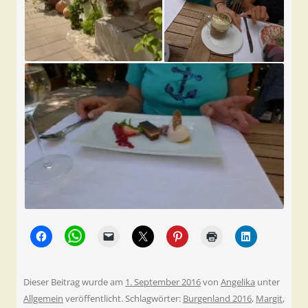
Dieser Beitrag wurde am
1. September 2016
von
Angelika
unter
Allgemein
veröffentlicht. Schlagwörter:
Burgenland 2016
,
Margit
,