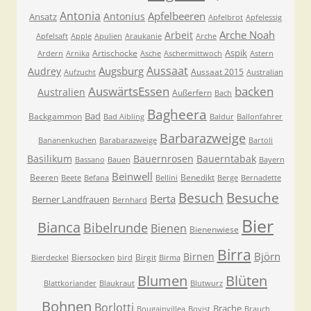
Antonia
Apfelbeeren
Antonius
Ansatz
Apfelbrot
Apfelessig
Arche Noah
Arbeit
Apfelsaft
Apple
Apulien
Araukanie
Arche
Aspik
Artischocke
Ardern
Arnika
Asche
Aschermittwoch
Astern
Aussaat
Augsburg
Audrey
Aussaat 2015
Aufzucht
Australian
AuswärtsEssen
backen
Australien
Außerfern
Bach
Bagheera
Bad
Backgammon
Bad Aibling
Baldur
Ballonfahrer
Barbarazweige
Bananenkuchen
Barabarazweige
Bartoli
Basilikum
Bauernrosen
Bauerntabak
Bassano
Bauen
Bayern
Beinwell
Beeren
Benedikt
Beete
Befana
Bellini
Berge
Bernadette
Besuche
Besuch
Berta
Berner Landfrauen
Bernhard
Bier
Bianca
Bibelrunde
Bienen
Bienenwiese
Birra
Björn
Birnen
Biersocken
Birgit
Bierdeckel
bird
Birma
Blumen
Blüten
Blattkoriander
Blaukraut
Blutwurz
Bohnen
Borlotti
Brache
Bougainvillea
Bovist
Brauch