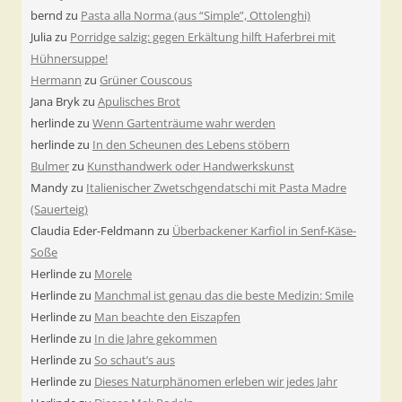
bernd
zu
Pasta alla Norma (aus “Simple”, Ottolenghi)
Julia
zu
Porridge salzig: gegen Erkältung hilft Haferbrei mit
Hühnersuppe!
Hermann
zu
Grüner Couscous
Jana Bryk
zu
Apulisches Brot
herlinde
zu
Wenn Gartenträume wahr werden
herlinde
zu
In den Scheunen des Lebens stöbern
Bulmer
zu
Kunsthandwerk oder Handwerkskunst
Mandy
zu
Italienischer Zwetschgendatschi mit Pasta Madre
(Sauerteig)
Claudia Eder-Feldmann
zu
Überbackener Karfiol in Senf-Käse-
Soße
Herlinde
zu
Morele
Herlinde
zu
Manchmal ist genau das die beste Medizin: Smile
Herlinde
zu
Man beachte den Eiszapfen
Herlinde
zu
In die Jahre gekommen
Herlinde
zu
So schaut’s aus
Herlinde
zu
Dieses Naturphänomen erleben wir jedes Jahr