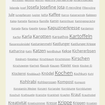
Jahreszeit
Jakobus
Jauerling
Josefa
Josefine
Jota
JT-recycling
Jolanda
Josef
JTRecycling
Kaffee
Jule
Jutta
Kakteen
Jungpflanzen
Jupiter
Kairos
Kaiserwinde
Kamin
Kamera
Kamille
Kalea
Kamelie
Kaminfeuer
Kamingespräche
Kapuzinerkresse
Kanu
Kanada
Kapelle
Kappa
Kardamon
Kartoffeln
Karla
Karotten
Karpathos
Karfiol
Kastlunger
Kastanienmehl
Kastlunger Krippe
Kaspressknödel
Katzen
Kichererbsen
Kekse
Katharina
keinBiskuit
Kathi
Kirschen
Kiesbye's
Kieselgur
Kirschbaum
Kirschblüten
Klavier
Klassik
Kirschzweige
Klarheit
Klausen
Klenk
Klocker-Ei
Kochen
Knödel
Klockerei
Kochkurs
Knoblauch
Kohl
Kohlrabi
Kompost
Kohlsprossen
Kompott
Konstantin Wecker
Konzert
Koriander
Kornblume
Kornblumen
Kraut
Koschuh
Kraftquelle
Kraniche
Krankheit
Krapfen
Krauthobel
Krippe
Kreativität
Krippen
Kresse
Kreativzimmer
Kroatien