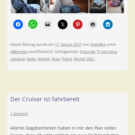
Dieser Beitrag wurde am
17. Januar 2021
von
Angelika
unter
Allgemein
veröffentlicht. Schlagwörter:
Freunde
,
JT-recycling
,
Leselust
,
lesen
,
Margit
,
Maxi
,
Petra
,
Winter 2021
.
Der Cruiser ist fahrbereit
1 Antwort
Allerlei Gegebenheiten haben in mir den Plan reifen