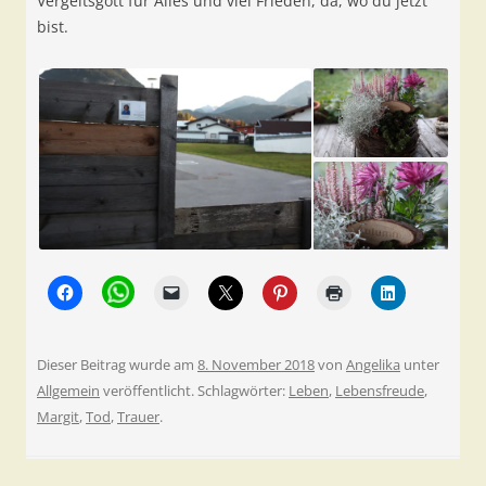
Vergeltsgott für Alles und viel Frieden, da, wo du jetzt
bist.
Dieser Beitrag wurde am
8. November 2018
von
Angelika
unter
Allgemein
veröffentlicht. Schlagwörter:
Leben
,
Lebensfreude
,
Margit
,
Tod
,
Trauer
.