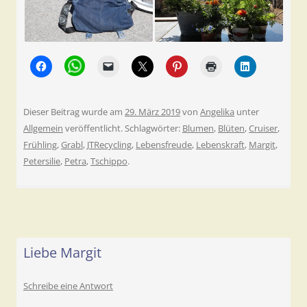
Dieser Beitrag wurde am
29. März 2019
von
Angelika
unter
Allgemein
veröffentlicht. Schlagwörter:
Blumen
,
Blüten
,
Cruiser
,
Frühling
,
Grabl
,
JTRecycling
,
Lebensfreude
,
Lebenskraft
,
Margit
,
Petersilie
,
Petra
,
Tschippo
.
Liebe Margit
Schreibe eine Antwort