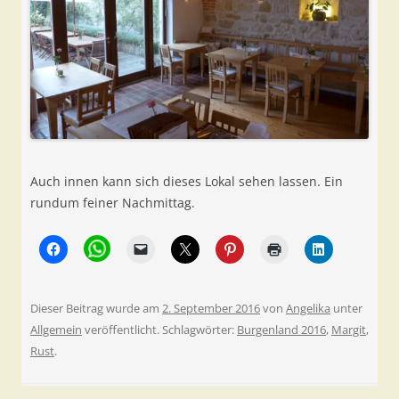
Auch innen kann sich dieses Lokal sehen lassen. Ein
rundum feiner Nachmittag.
Dieser Beitrag wurde am
2. September 2016
von
Angelika
unter
Allgemein
veröffentlicht. Schlagwörter:
Burgenland 2016
,
Margit
,
Rust
.