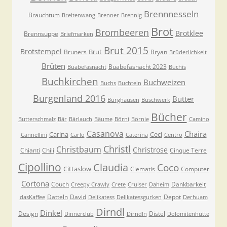
Brennnesseln
Brauchtum
Breitenwang
Brenner
Brennig
Brot
Brombeeren
Brotklee
Brennsuppe
Briefmarken
Brut 2015
Brotstempel
Brut
Bruners
Bryan
Brüderlichkeit
Brüten
Buabefasnacht 2023
Buabefasnacht
Buchis
Buchkirchen
Buchweizen
Buchs
Buchteln
Burgenland 2016
Butter
Burghausen
Buschwerk
Bücher
Butterschmalz
Bär
Bärlauch
Bäume
Börni
Börnie
Camino
Casanova
Chaira
Carina
Ceci
Cannellini
Carlo
Caterina
Centro
Christl
Christbaum
Christrose
Chianti
Chili
Cinque Terre
Cipollino
Claudia
Coco
Cittaslow
Clematis
Computer
Cortona
Couch
Dankbarkeit
Creepy Crawly
Crete
Cruiser
Daheim
Datteln
David
Depot
dasKaffee
Delikatess
Delikatessgurken
Derhuam
Dirndl
Dinkel
Design
Distel
Dinnerclub
Dirndln
Dolomitenhütte