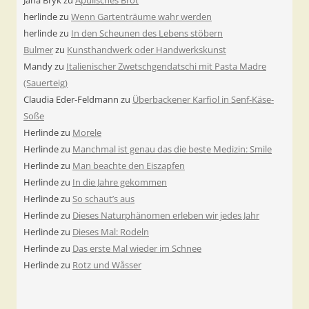
herlinde
zu
Wenn Gartenträume wahr werden
herlinde
zu
In den Scheunen des Lebens stöbern
Bulmer
zu
Kunsthandwerk oder Handwerkskunst
Mandy
zu
Italienischer Zwetschgendatschi mit Pasta Madre
(Sauerteig)
Claudia Eder-Feldmann
zu
Überbackener Karfiol in Senf-Käse-
Soße
Herlinde
zu
Morele
Herlinde
zu
Manchmal ist genau das die beste Medizin: Smile
Herlinde
zu
Man beachte den Eiszapfen
Herlinde
zu
In die Jahre gekommen
Herlinde
zu
So schaut’s aus
Herlinde
zu
Dieses Naturphänomen erleben wir jedes Jahr
Herlinde
zu
Dieses Mal: Rodeln
Herlinde
zu
Das erste Mal wieder im Schnee
Herlinde
zu
Rotz und Wåsser