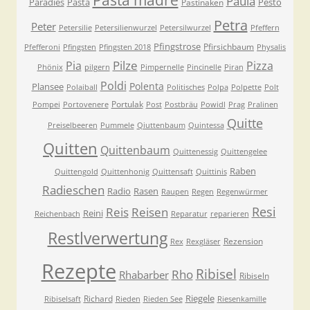
Paula
Paradies
Pasta
Pesto
Pastinaken
Petra
Peter
Petersilie
Petersilienwurzel
Petersilwurzel
Pfeffern
Pfingstrose
Pfirsichbaum
Pfefferoni
Pfingsten
Pfingsten 2018
Physalis
Pilze
Pia
Pizza
Phönix
pilgern
Pimpernelle
Pincinelle
Piran
Poldi
Polenta
Plansee
Polaiball
Politisches
Polpa
Polpette
Polt
Portulak
Pompei
Portovenere
Post
Postbräu
Powidl
Prag
Pralinen
Quitte
Preiselbeeren
Pummele
Qiuttenbaum
Quintessa
Quitten
Quittenbaum
Quittenessig
Quittengelee
Raben
Quittengold
Quittenhonig
Quittensaft
Quittinis
Radieschen
Radio
Rasen
Raupen
Regen
Regenwürmer
Resi
Reis
Reisen
Reini
Reichenbach
Reparatur
reparieren
Restlverwertung
Rezension
Rex
Rexgläser
Rezepte
Ribisel
Rho
Rhabarber
Ribiseln
Riegele
Richard
Ribiselsaft
Rieden
Rieden See
Riesenkamille