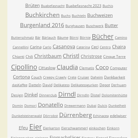
Brüten
Buabefasnacht 2023
Buabefasnacht
Buchis
Buchkirchen
Buchweizen
Buchs
Buchteln
Burgenland 2016
Butter
Burghausen
Buschwerk
Bücher
Butterschmalz
Bär
Bärlauch
Bäume
Börni
Börnie
Camino
Casanova
Chaira
Carina
Ceci
Cannellini
Carlo
Caterina
Centro
Christl
Christbaum
Christrose
Chianti
Chili
Cinque Terre
Cipollino
Claudia
Coco
Cittaslow
Clematis
Computer
Cortona
Couch
Dankbarkeit
Creepy Crawly
Crete
Cruiser
Daheim
Datteln
David
Depot
dasKaffee
Delikatess
Delikatessgurken
Derhuam
Dirndl
Dinkel
Design
Distel
Dinnerclub
Dirndln
Dolomitenhütte
Donatello
Domin
Domori
Drewermann
Dubai
Dulcis
Dunkelheit
Dürrenberg
edelwiser
Dunkelsteinerwald
Dörrobst
Echinacea
Eier
Efeu
Eierkarton
Eierschwammerl
einkochen
Einkorn
Einmachgläser
Einwecken
Einlegegurken
einlegen
Einstreu
Eintopf