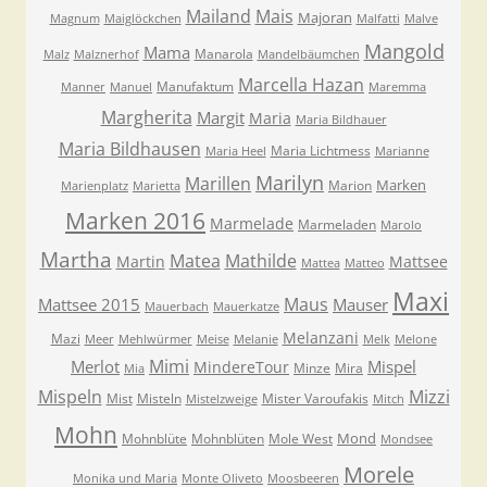
Mailand
Mais
Majoran
Magnum
Maiglöckchen
Malfatti
Malve
Mangold
Mama
Manarola
Malz
Malznerhof
Mandelbäumchen
Marcella Hazan
Manufaktum
Manner
Manuel
Maremma
Margherita
Margit
Maria
Maria Bildhauer
Maria Bildhausen
Maria Lichtmess
Maria Heel
Marianne
Marilyn
Marillen
Marken
Marion
Marienplatz
Marietta
Marken 2016
Marmelade
Marmeladen
Marolo
Martha
Matea
Mathilde
Martin
Mattsee
Mattea
Matteo
Maxi
Maus
Mattsee 2015
Mauser
Mauerbach
Mauerkatze
Melanzani
Mazi
Meer
Mehlwürmer
Meise
Melanie
Melk
Melone
Mimi
Merlot
Mispel
MindereTour
Minze
Mira
Mia
Mispeln
Mizzi
Mist
Misteln
Mister Varoufakis
Mistelzweige
Mitch
Mohn
Mond
Mohnblüte
Mohnblüten
Mole West
Mondsee
Morele
Monika und Maria
Monte Oliveto
Moosbeeren