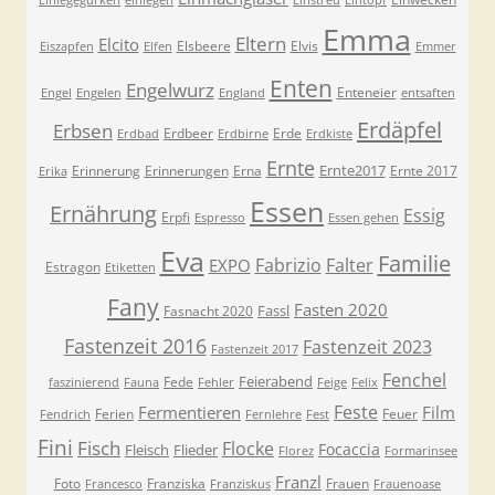
Emma
Eltern
Elcito
Elsbeere
Elvis
Eiszapfen
Elfen
Emmer
Enten
Engelwurz
Enteneier
Engel
Engelen
England
entsaften
Erdäpfel
Erbsen
Erdbeer
Erde
Erdbad
Erdbirne
Erdkiste
Ernte
Ernte2017
Erinnerung
Erinnerungen
Erna
Ernte 2017
Erika
Essen
Ernährung
Essig
Erpfi
Espresso
Essen gehen
Eva
Familie
Fabrizio
Falter
EXPO
Estragon
Etiketten
Fany
Fasten 2020
Fassl
Fasnacht 2020
Fastenzeit 2016
Fastenzeit 2023
Fastenzeit 2017
Fenchel
Feierabend
Fede
faszinierend
Fauna
Fehler
Feige
Felix
Feste
Fermentieren
Film
Ferien
Feuer
Fendrich
Fernlehre
Fest
Fini
Fisch
Flocke
Focaccia
Fleisch
Flieder
Florez
Formarinsee
Franzl
Foto
Franziska
Frauen
Francesco
Franziskus
Frauenoase