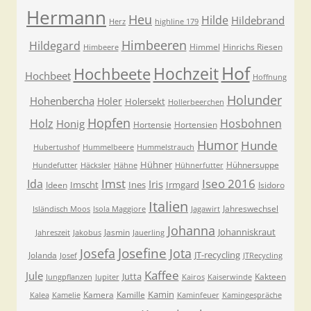
Hermann
Heu
Hilde
Hildebrand
Herz
highline 179
Himbeeren
Hildegard
Himmel
Hinrichs Riesen
Himbeere
Hof
Hochzeit
Hochbeete
Hochbeet
Hoffnung
Holunder
Hohenbercha
Holer
Holersekt
Hollerbeerchen
Hopfen
Holz
Hosbohnen
Honig
Hortensie
Hortensien
Humor
Hunde
Hubertushof
Hummelbeere
Hummelstrauch
Hühner
Hühnersuppe
Hundefutter
Häcksler
Hähne
Hühnerfutter
Imst
Iseo 2016
Ida
Iris
Imscht
Ines
Irmgard
Ideen
Isidoro
Italien
Jahreswechsel
Isländisch Moos
Isola Maggiore
Jagawirt
Johanna
Johanniskraut
Jasmin
Jahreszeit
Jakobus
Jauerling
Josefa
Josefine
Jota
JT-recycling
Jolanda
Josef
JTRecycling
Kaffee
Jule
Jutta
Kakteen
Jungpflanzen
Jupiter
Kairos
Kaiserwinde
Kamin
Kamera
Kamille
Kalea
Kamelie
Kaminfeuer
Kamingespräche