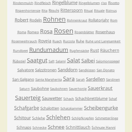
Ringelblume
Risotto
Rindenmulch
Rindfleisch
Ringelblumen
riso
Rittersporn
Ritschi
Rispenhortensie
Rita
Ritual
Rituale
Rizinus
Rohnen
Robert
Rodeln
Rollatorjahr
Rohnenkraut
Rom
Rosen
Rosa
Rosenhaus
Romeo
Roma
Rosenblätter
Roveja
Ruhe
Rosenweihrauch
Ruach
Ruccola
Ruhe und Langsamkeit
Rundumadum
Rust
Räuchern
Rundbeet
Rupfensäcke
Saatgut
Salat
Salbei
Rübstiel
Saft
Salami
Salomonssiegel
Sanddorn
Salvatore
Salzzitronen
Sandkisten
San Donato
Sara
Sardellen
San Galgano
Santa Margherita
Sarah
Sardinen
Sauerkraut
Saubohne
Saturn
Saubohnen
Sauerhonig
Sauerteig
Sauwetter
Schachbrettblume
Schach
Schaf
Scheibengurke
Schafgarbe
Schalotten
Schatzkammer
Schlehen
Schitour
Schlehe
Schlipfkrapfen
Schmetterlinge
Schnee
Schnittlauch
Schnaps
Schnute Hanni
Schnecke