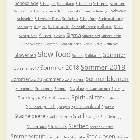
Schokolade
Schrems
Schriften
Schongau
Schottland
Schreiben
Schwein
Schwammerln
Schwarzkümmel
Schwammerl
Schweigen
Schweine
Schwester Doris
Schönheit
Schöpfung
Seelennahrung
Segen
Sellerie
Sehnsucht
Senf
Seidenhühner
Seelsorge
Sigma
Sensen
Senfgurken
sicheln
Silberblattl
Silberblattln
Silberwasser
Silvester
Silvia
Silvretta
Sirolo
Sirup
Sizilianer
Slow food
Sommer
Slowenien
Socken
Solidarität
Sommer 2019
Sommer 2018
Sommer 2017
Sonnenblumen
Sommer 2020
Sommer 2022
Sonne
Sophia
Sonnentor
Sonntag
Spargel
Sonnenhut
soziale Medien
Spiritualität
Speck
Spinat
Spirituelles
Spiele
Spinnen
Spitzwegerich
Sprossenkohl
Spätzle
Splügen
Stall
Stachelbeere
Stachelbeeren
Stanger
Staudenroggen
Sterben
Stekovics
Steiermark
Sternenkinder
Sternenstaub
Stockrosen
Stille
Sternstunden
Stil
stricken