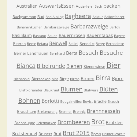
AuswärtsEssen
backen
Australien
Außerfern
Bach
Bagheera
Bad
Backgammon
Bad Aibling
Baldur
Ballonfahrer
Barbarazweige
Bananenkuchen
Barabarazweige
Bartoli
Basilikum
Bauernrosen
Bauerntabak
Bassano
Bauen
Bayern
Beinwell
Beeren
Benedikt
Beete
Befana
Bellini
Berge
Bernadette
Besuche
Besuch
Berta
Berner Landfrauen
Bernhard
Bier
Bianca
Bibelrunde
Bienen
Bienenwiese
Birra
Björn
Birnen
Biersocken
Birgit
Bierdeckel
bird
Birma
Blumen
Blüten
Blattkoriander
Blaukraut
Blutwurz
Bohnen
Borlotti
Brache
Bougainvillea
Bovist
Brauch
Brennnesseln
Brauchtum
Breitenwang
Brenner
Brennig
Brot
Brombeeren
Brotklee
Brennsuppe
Briefmarken
Brut 2015
Brotstempel
Brut
Bruners
Bryan
Brüderlichkeit