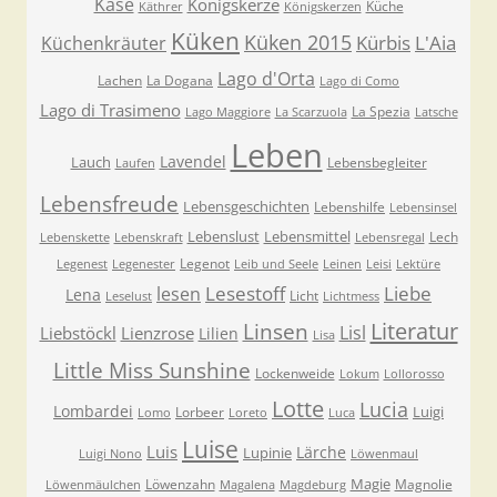
Käse
Königskerze
Küche
Käthrer
Königskerzen
Küken
Küken 2015
Kürbis
L'Aia
Küchenkräuter
Lago d'Orta
Lachen
La Dogana
Lago di Como
Lago di Trasimeno
La Spezia
Lago Maggiore
La Scarzuola
Latsche
Leben
Lavendel
Lauch
Lebensbegleiter
Laufen
Lebensfreude
Lebensgeschichten
Lebenshilfe
Lebensinsel
Lebenslust
Lebensmittel
Lech
Lebenskette
Lebenskraft
Lebensregal
Legenot
Legenest
Legenester
Leib und Seele
Leinen
Leisi
Lektüre
Lesestoff
Liebe
lesen
Lena
Licht
Leselust
Lichtmess
Literatur
Linsen
Lisl
Liebstöckl
Lienzrose
Lilien
Lisa
Little Miss Sunshine
Lockenweide
Lokum
Lollorosso
Lotte
Lucia
Lombardei
Luigi
Lorbeer
Lomo
Loreto
Luca
Luise
Luis
Lärche
Lupinie
Luigi Nono
Löwenmaul
Magie
Löwenzahn
Magnolie
Löwenmäulchen
Magalena
Magdeburg