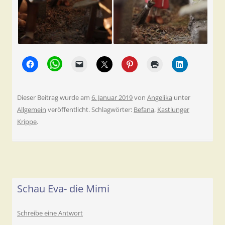
Dieser Beitrag wurde am
6. Januar 2019
von
Angelika
unter
Allgemein
veröffentlicht. Schlagwörter:
Befana
,
Kastlunger
Krippe
.
Schau Eva- die Mimi
Schreibe eine Antwort