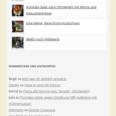
Kohlrabi-Salat nach Ottolenghi mit Minze und
Kapuzinerkresse
Eine kleine, feine Ernte Hosbohnen
Bleibt noch Hildegard
KOMMENTARE UND ANTWORTEN
Birgit
zu
Jetzt war ich wirklich entsetzt
Zandiy
zu
Hexe in und mit Schuss
bernd
zu
Pasta alla Norma (aus “Simple”, Ottolenghi)
Julia
zu
Porridge salzig: gegen Erkältung hilft Haferbrei mit
Hühnersuppe!
Hermann
zu
Grüner Couscous
Jana Bryk
zu
Apulisches Brot