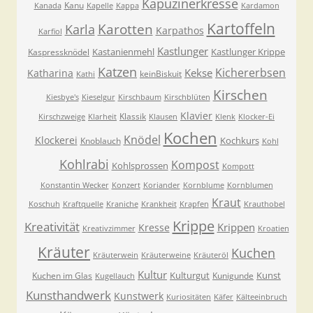
Kapuzinerkresse
Kanu
Kanada
Kapelle
Kappa
Kardamon
Kartoffeln
Karla
Karotten
Karpathos
Karfiol
Kastlunger
Kastanienmehl
Kastlunger Krippe
Kaspressknödel
Katzen
Kichererbsen
Kekse
Katharina
keinBiskuit
Kathi
Kirschen
Kiesbye's
Kieselgur
Kirschbaum
Kirschblüten
Klavier
Klassik
Kirschzweige
Klarheit
Klausen
Klenk
Klocker-Ei
Kochen
Knödel
Klockerei
Kochkurs
Knoblauch
Kohl
Kohlrabi
Kompost
Kohlsprossen
Kompott
Konstantin Wecker
Konzert
Koriander
Kornblume
Kornblumen
Kraut
Koschuh
Kraftquelle
Kraniche
Krankheit
Krapfen
Krauthobel
Krippe
Kreativität
Krippen
Kresse
Kreativzimmer
Kroatien
Kräuter
Kuchen
Kräuterwein
Kräuterweine
Kräuteröl
Kultur
Kulturgut
Kunst
Kuchen im Glas
Kunigunde
Kugellauch
Kunsthandwerk
Kunstwerk
Kuriositäten
Käfer
Kälteeinbruch