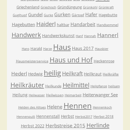
Griechenland
Gründüngung
Griechisch
Grünkohl
Grünkraft
Gurken
Hafer
Gundel
Hagebutte
Gärtopf
Guglhupf
Gurke
Haiderl
Handarbeit
Hagebutten
haltbar
Handsemmel
Handwerk
Hannerl
Handwerkskunst
Hanf
Hannah
Haus
Haus 2017
Harald
Hans
Harze
Hausbier
Haus und Hof
Heckenrose
Hausmeisterservice
heilig
Heilkraft
Hederl
Hedwig
Heilkraut
Heilkräfte
Heilkräuter
Heilmittel
Heilkunde
Heilpflanze
heilsam
Heiterwanger See
Heilung
Heilwissen
Heilwasser
Heimarbeit
Hennen
Helene
Helden des Alltags
Hennenkoch
Hennenstall
Herbst
Herbst 2018
Hennenpulli
Herbst2017
Herlinde
Herbstreise 2015
Herbst 2022