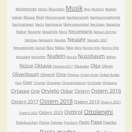
Musik
Morimondo
Muscheln
Motto
Mut
Muttern
Mädele
Mäuse
Mühl
mähen
Münnerstadt
Nachbarschaft
Nachbarschaftshilfe
Nahrungsmittel
Nachhaltigkeit
Nacht
Nachtkerze
Narzissen
Natascha
Nesselwang
Natur
Negerle
Nera
Nepalhilfe
Nessun Dorma
Neujahr
Nestbau
Netzwerk
Neugier
Neujahr 2021
Nico
Niklas
Niko
Neuseeländer Spinat
Nina
Nonne Vito
Nonno Vito
Nudeln
Nussbaum
Nostalgie
Nothelfer
Nursia
Nähen
Oktavia
Nüsse
Olga
Oliven
Oleander
Oktober2017
Olivenbaum
Oma
Olivenöl
Omega
Onkel Ander
Onkel Anda
Oper
Orangen
Orangenbaum
Oregano
Opa
Orange
Orchidee
Orvieto
Ostern 2016
Ortasee
Oskar
Ostern
Orte
Ostern 2018
Ostern 2017
Ostern 2019
Ostern 2021
Ottolenghi
Osttirol
Ostern 2023
Ostern 2022
Papa
Paolo
Paprika
Palmbuschen
Palme
Palmen
Pandoro
Pasta madre