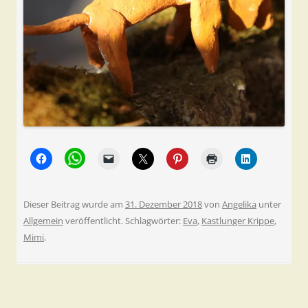
Dieser Beitrag wurde am
31. Dezember 2018
von
Angelika
unter
Allgemein
veröffentlicht. Schlagwörter:
Eva
,
Kastlunger Krippe
,
Mimi
.