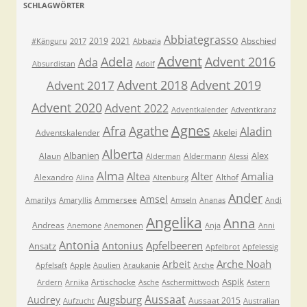
SCHLAGWÖRTER
Abbiategrasso
2019
2021
Abschied
#Känguru
2017
Abbazia
Advent
Adela
Advent 2016
Ada
Absurdistan
Adolf
Advent 2018
Advent 2019
Advent 2017
Advent 2020
Advent 2022
Adventkalender
Adventkranz
Agnes
Afra
Agathe
Aladin
Akelei
Adventskalender
Alberta
Albanien
Alex
Alaun
Aldermann
Alderman
Alessi
Alma
Altea
Alter
Amalia
Alexandro
Althof
Alina
Altenburg
Ander
Amsel
Ammersee
Amarilys
Amaryllis
Amseln
Ananas
Andi
Angelika
Anna
Andreas
Anemone
Anemonen
Anja
Anni
Antonia
Apfelbeeren
Antonius
Ansatz
Apfelbrot
Apfelessig
Arche Noah
Arbeit
Apfelsaft
Apple
Apulien
Araukanie
Arche
Aspik
Artischocke
Ardern
Arnika
Asche
Aschermittwoch
Astern
Aussaat
Augsburg
Audrey
Aussaat 2015
Aufzucht
Australian