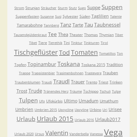
Suppen
Suppe
Strunjan
Strom
Sträucher
Sturm
Stutz
Sugo
Taglilien
Suppenfasten
Sylvester
Süden
Susanne
Susi
Talente
Tanz
Tau
Taubnessel
Tarte
Tamarabohne
Tannberg
Tee
Thea
Theater
Thomas
Thymian
Tausendgüldenkraut
Tiber
Tiere
Tini
Tibet
Tierethik
Tinktur
Tinkturen
Tirol
Tischgeflüster
Tomaten
Tod
Tomatillos
Ton
Toskana
Topinambur
Tradition
Topfen
Toskana 2015
Trauben
Trappe
Trappistenbier
Trasimenbohnen
Trastevere
Traudl
Trauer
Trento
Triest
Trinken
Traubenblumen
Traudi
Trude
Trost
Tschippo
Tränendes Herz
Träume
Tschuli
Tulpe
Tulpen
Umadum
Ultimo
Umathum
Ufokürbis
Ufo
Umbrien
Urisee
Urbino
Umbrien 2015
Upcycling
Upcyling
Uri
Urlaub 2015
Urlaub
Urlaub2017
Urlaub 2016
Vega
Valentin
Urlaub 2020
Ursus
Vanderbella
Vanessa