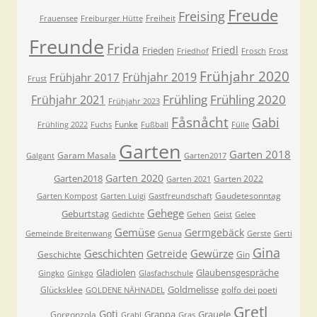
Freude
Freising
Freiheit
Frauensee
Freiburger Hütte
Freunde
Frida
Friedl
Frieden
Friedhof
Frosch
Frost
Frühjahr 2020
Frühjahr 2019
Frühjahr 2017
Frust
Frühling
Frühling 2020
Frühjahr 2021
Frühjahr 2023
Fåsnåcht
Gabi
Funke
Frühling 2022
Fuchs
Fußball
Fülle
Garten
Garten 2018
Garam Masala
Galgant
Garten2017
Garten 2020
Garten2018
Garten 2022
Garten 2021
Gaudetesonntag
Garten Kompost
Garten Luigi
Gastfreundschaft
Gehege
Geburtstag
Gedichte
Gehen
Geist
Gelee
Gemüse
Germgebäck
Gemeinde Breitenwang
Genua
Gerste
Gerti
Gina
Geschichten
Gewürze
Getreide
Geschichte
Gin
Gladiolen
Glaubensgespräche
Gingko
Ginkgo
Glasfachschule
Goldmelisse
Glücksklee
golfo dei poeti
GOLDENE NÄHNADEL
Gretl
Goti
Grappa
Grauele
Gorgonzola
Grabl
Gras