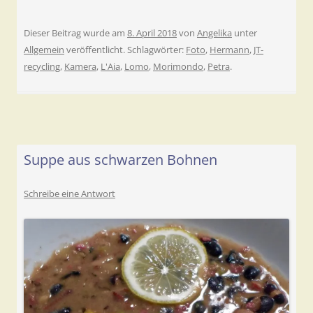
Dieser Beitrag wurde am
8. April 2018
von
Angelika
unter
Allgemein
veröffentlicht. Schlagwörter:
Foto
,
Hermann
,
JT-
recycling
,
Kamera
,
L'Aia
,
Lomo
,
Morimondo
,
Petra
.
Suppe aus schwarzen Bohnen
Schreibe eine Antwort