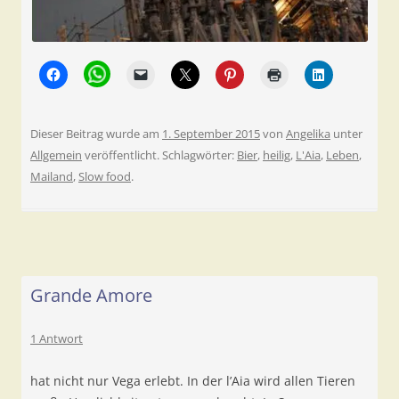
Dieser Beitrag wurde am
1. September 2015
von
Angelika
unter
Allgemein
veröffentlicht. Schlagwörter:
Bier
,
heilig
,
L'Aia
,
Leben
,
Mailand
,
Slow food
.
Grande Amore
1 Antwort
hat nicht nur Vega erlebt. In der l’Aia wird allen Tieren