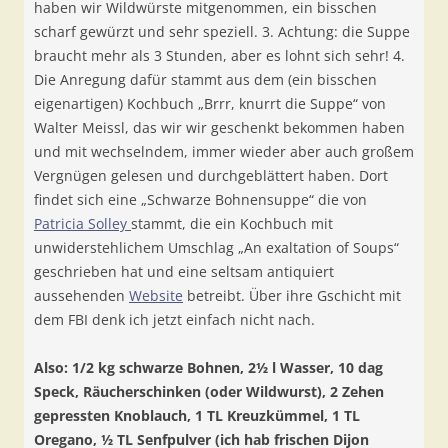
haben wir Wildwürste mitgenommen, ein bisschen
scharf gewürzt und sehr speziell. 3. Achtung: die Suppe
braucht mehr als 3 Stunden, aber es lohnt sich sehr! 4.
Die Anregung dafür stammt aus dem (ein bisschen
eigenartigen) Kochbuch „Brrr, knurrt die Suppe“ von
Walter Meissl, das wir wir geschenkt bekommen haben
und mit wechselndem, immer wieder aber auch großem
Vergnügen gelesen und durchgeblättert haben. Dort
findet sich eine „Schwarze Bohnensuppe“ die von
Patricia Solley
stammt, die ein Kochbuch mit
unwiderstehlichem Umschlag „An exaltation of Soups“
geschrieben hat und eine seltsam antiquiert
aussehenden
Website
betreibt. Über ihre Gschicht mit
dem FBI denk ich jetzt einfach nicht nach.
Also: 1/2 kg schwarze Bohnen, 2½ l Wasser, 10 dag
Speck, Räucherschinken (oder Wildwurst), 2 Zehen
gepressten Knoblauch, 1 TL Kreuzkümmel, 1 TL
Oregano, ½ TL Senfpulver (ich hab frischen Dijon