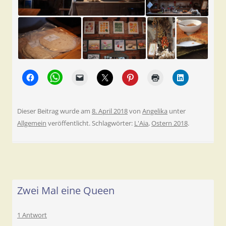
Dieser Beitrag wurde am
8. April 2018
von
Angelika
unter
Allgemein
veröffentlicht. Schlagwörter:
L'Aia
,
Ostern 2018
.
Zwei Mal eine Queen
1 Antwort