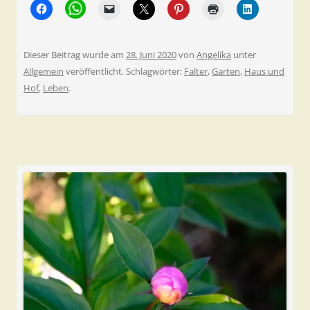
Dieser Beitrag wurde am
28. Juni 2020
von
Angelika
unter
Allgemein
veröffentlicht. Schlagwörter:
Falter
,
Garten
,
Haus und
Hof
,
Leben
.