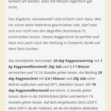
einfach am besten, alles mit Weizen eigentlich gar
nicht.
Das Ergebnis: sensationell! Und einfach noch dazu. Wie
ich schon beim Haferbrot geschrieben hab, darf man
sich nur nicht von den Begriffen (Kochstück ?!)
erschrecken lassen. Dieses Roggenbrot ist perfekt und
lässt sich auch nach der Reifung in Simperln direkt auf
dem Stein backen.
Das vereinfachte Kurzrezept:
20 dag Roggensauerteig
mit
1
kg Roggenvollkornmehl
,
20g Salz
und
1,1 l Wasser
vermischen und 12-16 Stunden gehen lassen. Am Backtag
20
dag Roggenschrot
mit
0,6 l Wasser
und
20g Salz
unter
Rühren aufkochen und auf 60°C abkühlen lassen. Mit
70
dag Roggenvollkornmehl
verrühren, ½ Stunde gehen
lassen, dann in die Gärkörbchen füllen und weitere 1½
Stunden gehen lassen. Auf dem vorgeheizten Stein (250°C
dann 200°C ab der Halbzeit, ab da mit Alufolie abdecken)