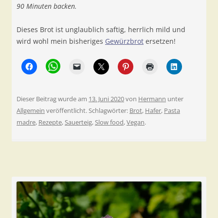
90 Minuten backen.
Dieses Brot ist unglaublich saftig, herrlich mild und
wird wohl mein bisheriges
Gewürzbrot
ersetzen!
Dieser Beitrag wurde am
13. Juni 2020
von
Hermann
unter
Allgemein
veröffentlicht. Schlagwörter:
Brot
,
Hafer
,
Pasta
madre
,
Rezepte
,
Sauerteig
,
Slow food
,
Vegan
.