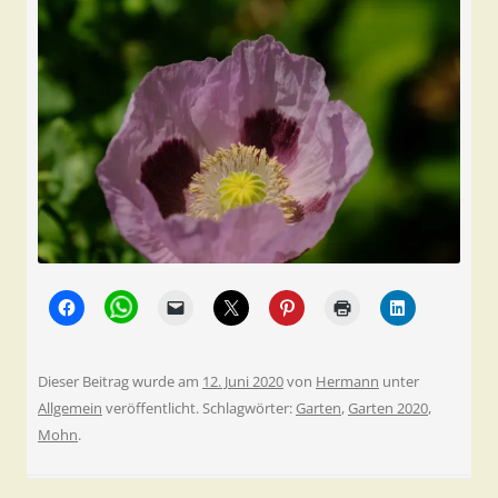
Dieser Beitrag wurde am
12. Juni 2020
von
Hermann
unter
Allgemein
veröffentlicht. Schlagwörter:
Garten
,
Garten 2020
,
Mohn
.