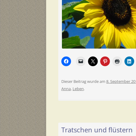
Dieser Beitrag wurde am
8. September 20
Anna
,
Leben
.
Tratschen und flüstern