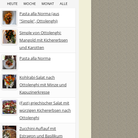
HEUTE
WOCHE
MONAT
ALLE
Pasta alla Norma (aus
"Simple", Ottolenghi)
Simple von Ottolenghi:
Mangold mit Kichererbsen
und Karotten
Pasta alla Norma
Kohlrabi-Salat nach
Ottolenghi mit Minze und
Kapuzinerkresse
(Fast) griechischer Salat mit
würzigen Kichererbsen nach
Ottolenghi
Zucchini-Auflauf mit
Estragon und Basilikum