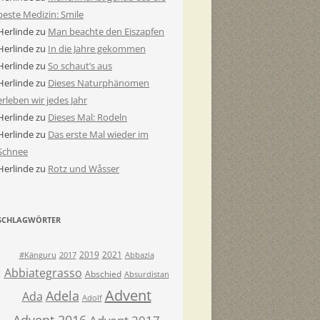
beste Medizin: Smile
Herlinde
zu
Man beachte den Eiszapfen
Herlinde
zu
In die Jahre gekommen
Herlinde
zu
So schaut’s aus
Herlinde
zu
Dieses Naturphänomen
erleben wir jedes Jahr
Herlinde
zu
Dieses Mal: Rodeln
Herlinde
zu
Das erste Mal wieder im
Schnee
Herlinde
zu
Rotz und Wåsser
SCHLAGWÖRTER
2019
2021
#Känguru
2017
Abbazia
Abbiategrasso
Abschied
Absurdistan
Advent
Adela
Ada
Adolf
Advent 2016