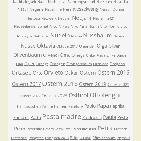
Nahrungsmittel
Nachhaltigkeit
Nacht
Nachtkerze
Narzissen
Natascha
Nesselwang
Natur
Negerle
Nera
Nepalhilfe
Nessun Dorma
Neujahr
Nestbau
Netzwerk
Neugier
Neujahr 2021
Nico
Niklas
Niko
Neuseeländer Spinat
Nina
Nonne Vito
Nonno Vito
Nudeln
Nussbaum
Nostalgie
Nothelfer
Nursia
Nähen
Oktavia
Nüsse
Olga
Oliven
Oleander
Oktober2017
Olivenbaum
Oma
Olivenöl
Omega
Onkel Ander
Onkel Anda
Oper
Orangen
Orangenbaum
Oregano
Opa
Orange
Orchidee
Orvieto
Ostern 2016
Ortasee
Oskar
Ostern
Orte
Ostern 2018
Ostern 2017
Ostern 2019
Ostern 2021
Ottolenghi
Osttirol
Ostern 2023
Ostern 2022
Papa
Paolo
Paprika
Palmbuschen
Palme
Palmen
Pandoro
Pasta madre
Paula
Paradies
Pasta
Pesto
Pastinaken
Petra
Peter
Petersilie
Petersilienwurzel
Petersilwurzel
Pfeffern
Pfingstrose
Pfirsichbaum
Pfefferoni
Pfingsten
Pfingsten 2018
Physalis