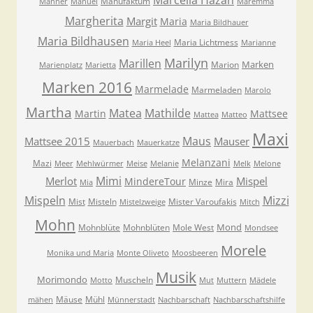
Marcella Hazan
Manufaktum
Manner
Manuel
Maremma
Margherita
Margit
Maria
Maria Bildhauer
Maria Bildhausen
Maria Lichtmess
Maria Heel
Marianne
Marilyn
Marillen
Marken
Marion
Marienplatz
Marietta
Marken 2016
Marmelade
Marmeladen
Marolo
Martha
Matea
Mathilde
Martin
Mattsee
Mattea
Matteo
Maxi
Maus
Mattsee 2015
Mauser
Mauerbach
Mauerkatze
Melanzani
Mazi
Meer
Mehlwürmer
Meise
Melanie
Melk
Melone
Mimi
Merlot
Mispel
MindereTour
Minze
Mira
Mia
Mispeln
Mizzi
Mist
Misteln
Mister Varoufakis
Mistelzweige
Mitch
Mohn
Mond
Mohnblüte
Mohnblüten
Mole West
Mondsee
Morele
Monika und Maria
Monte Oliveto
Moosbeeren
Musik
Morimondo
Muscheln
Motto
Mut
Muttern
Mädele
Mäuse
Mühl
mähen
Münnerstadt
Nachbarschaft
Nachbarschaftshilfe