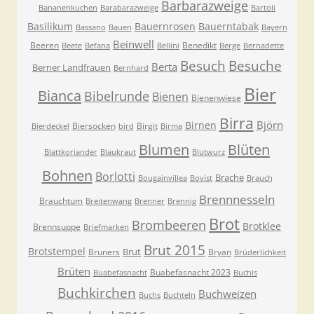
Barbarazweige
Bananenkuchen
Barabarazweige
Bartoli
Basilikum
Bauernrosen
Bauerntabak
Bassano
Bauen
Bayern
Beinwell
Beeren
Benedikt
Beete
Befana
Bellini
Berge
Bernadette
Besuche
Besuch
Berta
Berner Landfrauen
Bernhard
Bier
Bianca
Bibelrunde
Bienen
Bienenwiese
Birra
Björn
Birnen
Biersocken
Birgit
Bierdeckel
bird
Birma
Blumen
Blüten
Blattkoriander
Blaukraut
Blutwurz
Bohnen
Borlotti
Brache
Bougainvillea
Bovist
Brauch
Brennnesseln
Brauchtum
Breitenwang
Brenner
Brennig
Brot
Brombeeren
Brotklee
Brennsuppe
Briefmarken
Brut 2015
Brotstempel
Brut
Bruners
Bryan
Brüderlichkeit
Brüten
Buabefasnacht 2023
Buabefasnacht
Buchis
Buchkirchen
Buchweizen
Buchs
Buchteln