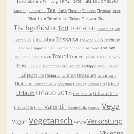
Tanz
Tau
Taubnessel
Tarte
Tamarabohne
Tannberg
Tee
Thea
Theater
Thomas
Thymian
Tausendgüldenkraut
Tiber
Tiere
Tini
Tibet
Tierethik
Tinktur
Tinkturen
Tirol
Tischgeflüster
Tomaten
Tod
Tomatillos
Ton
Toskana
Topinambur
Tradition
Topfen
Toskana 2015
Trauben
Trappe
Trappistenbier
Trasimenbohnen
Trastevere
Traudl
Trauer
Trento
Triest
Trinken
Traubenblumen
Traudi
Trude
Trost
Tschippo
Tränendes Herz
Träume
Tschuli
Tulpe
Tulpen
Umadum
Ultimo
Umathum
Ufokürbis
Ufo
Umbrien
Urisee
Urbino
Umbrien 2015
Upcycling
Upcyling
Uri
Urlaub 2015
Urlaub
Urlaub2017
Urlaub 2016
Vega
Valentin
Urlaub 2020
Ursus
Vanderbella
Vanessa
Vegetarisch
Verkostung
Vegan
Venchi
Vivienne