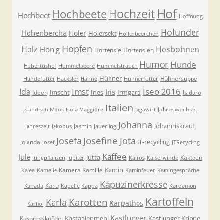
Hof
Hochzeit
Hochbeete
Hochbeet
Hoffnung
Holunder
Hohenbercha
Holer
Holersekt
Hollerbeerchen
Hopfen
Holz
Hosbohnen
Honig
Hortensie
Hortensien
Humor
Hunde
Hubertushof
Hummelbeere
Hummelstrauch
Hühner
Hühnersuppe
Hundefutter
Häcksler
Hähne
Hühnerfutter
Imst
Iseo 2016
Ida
Iris
Imscht
Ines
Irmgard
Ideen
Isidoro
Italien
Jahreswechsel
Isländisch Moos
Isola Maggiore
Jagawirt
Johanna
Johanniskraut
Jasmin
Jahreszeit
Jakobus
Jauerling
Josefa
Josefine
Jota
JT-recycling
Jolanda
Josef
JTRecycling
Kaffee
Jule
Jutta
Kakteen
Jungpflanzen
Jupiter
Kairos
Kaiserwinde
Kamin
Kamera
Kamille
Kalea
Kamelie
Kaminfeuer
Kamingespräche
Kapuzinerkresse
Kanu
Kanada
Kapelle
Kappa
Kardamon
Kartoffeln
Karla
Karotten
Karpathos
Karfiol
Kastlunger
Kastanienmehl
Kastlunger Krippe
Kaspressknödel