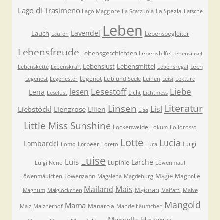
Lago di Trasimeno
La Spezia
Lago Maggiore
La Scarzuola
Latsche
Leben
Lavendel
Lauch
Lebensbegleiter
Laufen
Lebensfreude
Lebensgeschichten
Lebenshilfe
Lebensinsel
Lebenslust
Lebensmittel
Lech
Lebenskette
Lebenskraft
Lebensregal
Legenot
Legenest
Legenester
Leib und Seele
Leinen
Leisi
Lektüre
Lesestoff
Liebe
lesen
Lena
Licht
Leselust
Lichtmess
Literatur
Linsen
Lisl
Liebstöckl
Lienzrose
Lilien
Lisa
Little Miss Sunshine
Lockenweide
Lokum
Lollorosso
Lotte
Lucia
Lombardei
Luigi
Lorbeer
Lomo
Loreto
Luca
Luise
Luis
Lärche
Lupinie
Luigi Nono
Löwenmaul
Magie
Löwenzahn
Magnolie
Löwenmäulchen
Magalena
Magdeburg
Mailand
Mais
Majoran
Magnum
Maiglöckchen
Malfatti
Malve
Mangold
Mama
Manarola
Malz
Malznerhof
Mandelbäumchen