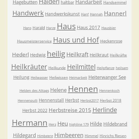
Haiderl
Handarbeit
Hagebutten
haltbar
Handsemmel
Handwerk
Hannerl
Handwerkskunst
Hanf
Hannah
Haus
Haus 2017
Harald
Hans
Harze
Hausbier
Haus und Hof
Heckenrose
Hausmeisterservice
heilig
Heilkraft
Hederl
Hedwig
Heilkraut
Heilkräfte
Heilkräuter
Heilmittel
Heilkunde
Heilpflanze
heilsam
Heiterwanger See
Heilung
Heilwissen
Heilwasser
Heimarbeit
Hennen
Helene
Helden des Alltags
Hennenkoch
Hennenstall
Herbst
Herbst 2018
Hennenpulli
Herbst2017
Herlinde
Herbstreise 2015
Herbst 2022
Hermann
Heu
Hilde
Hildebrand
Herz
highline 179
Himbeeren
Hildegard
Himmel
Hinrichs Riesen
Himbeere