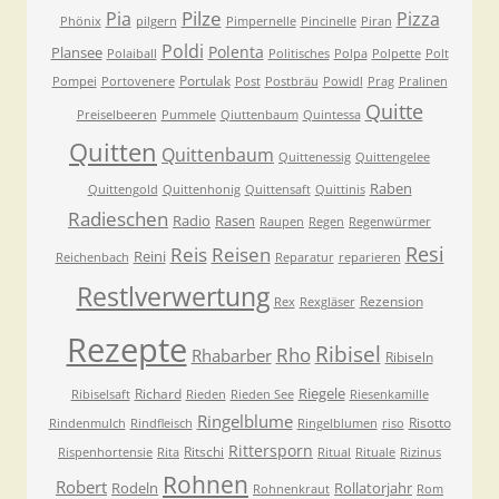
Pilze
Pia
Pizza
Phönix
pilgern
Pimpernelle
Pincinelle
Piran
Poldi
Polenta
Plansee
Polaiball
Politisches
Polpa
Polpette
Polt
Portulak
Pompei
Portovenere
Post
Postbräu
Powidl
Prag
Pralinen
Quitte
Preiselbeeren
Pummele
Qiuttenbaum
Quintessa
Quitten
Quittenbaum
Quittenessig
Quittengelee
Raben
Quittengold
Quittenhonig
Quittensaft
Quittinis
Radieschen
Radio
Rasen
Raupen
Regen
Regenwürmer
Resi
Reis
Reisen
Reini
Reichenbach
Reparatur
reparieren
Restlverwertung
Rezension
Rex
Rexgläser
Rezepte
Ribisel
Rho
Rhabarber
Ribiseln
Riegele
Richard
Ribiselsaft
Rieden
Rieden See
Riesenkamille
Ringelblume
Risotto
Rindenmulch
Rindfleisch
Ringelblumen
riso
Rittersporn
Ritschi
Rispenhortensie
Rita
Ritual
Rituale
Rizinus
Rohnen
Robert
Rodeln
Rollatorjahr
Rohnenkraut
Rom