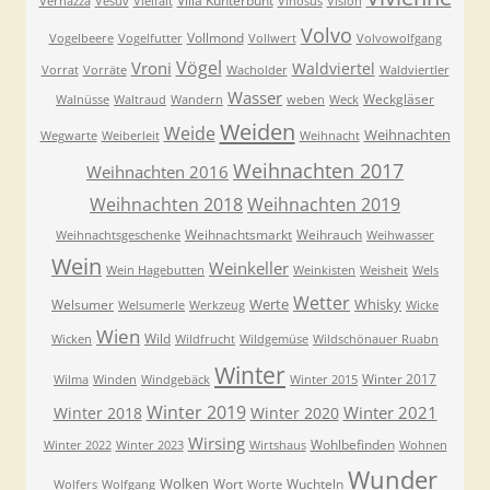
Villa Kunterbunt
Vernazza
Vesuv
Vielfalt
Vinosus
Vision
Volvo
Vollmond
Vogelbeere
Vogelfutter
Vollwert
Volvowolfgang
Vögel
Vroni
Waldviertel
Vorrat
Vorräte
Wacholder
Waldviertler
Wasser
Weckgläser
Walnüsse
Waltraud
Wandern
weben
Weck
Weiden
Weide
Weihnachten
Wegwarte
Weiberleit
Weihnacht
Weihnachten 2017
Weihnachten 2016
Weihnachten 2018
Weihnachten 2019
Weihnachtsmarkt
Weihrauch
Weihnachtsgeschenke
Weihwasser
Wein
Weinkeller
Wein Hagebutten
Weinkisten
Weisheit
Wels
Wetter
Werte
Whisky
Welsumer
Welsumerle
Werkzeug
Wicke
Wien
Wild
Wicken
Wildfrucht
Wildgemüse
Wildschönauer Ruabn
Winter
Winter 2017
Wilma
Winden
Windgebäck
Winter 2015
Winter 2019
Winter 2021
Winter 2018
Winter 2020
Wirsing
Wohlbefinden
Winter 2022
Winter 2023
Wirtshaus
Wohnen
Wunder
Wolken
Wort
Wuchteln
Wolfers
Wolfgang
Worte