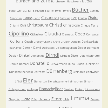
Burgenland 2016
Butter
Burghausen
Buschwerk
Bücher
Butterschmalz
Bär
Bärlauch
Bäume
Börni
Börnie
Camino
Casanova
Chaira
Carina
Ceci
Cannellini
Carlo
Caterina
Centro
Christl
Christbaum
Christrose
Chianti
Chili
Cinque Terre
Cipollino
Claudia
Coco
Cittaslow
Clematis
Computer
Cortona
Couch
Dankbarkeit
Creepy Crawly
Crete
Cruiser
Daheim
Datteln
David
Depot
dasKaffee
Delikatess
Delikatessgurken
Derhuam
Dirndl
Dinkel
Design
Distel
Dinnerclub
Dirndln
Dolomitenhütte
Donatello
Domin
Domori
Drewermann
Dubai
Dulcis
Dunkelheit
Dürrenberg
edelwiser
Dunkelsteinerwald
Dörrobst
Echinacea
Eier
Efeu
Eierkarton
Eierschwammerl
einkochen
Einkorn
Einmachgläser
Einwecken
Einlegegurken
einlegen
Einstreu
Eintopf
Emma
Eltern
Elcito
Elsbeere
Elvis
Eiszapfen
Elfen
Emmer