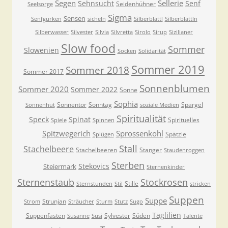
Segen
Sellerie
Sehnsucht
Senf
Seidenhühner
Seelsorge
Sigma
Sensen
Senfgurken
sicheln
Silberblattl
Silberblattln
Silberwasser
Silvester
Silvia
Silvretta
Sirolo
Sirup
Sizilianer
Slow food
Sommer
Slowenien
Socken
Solidarität
Sommer 2019
Sommer 2018
Sommer 2017
Sonnenblumen
Sommer 2020
Sommer 2022
Sonne
Sophia
Sonnentor
Sonntag
Spargel
Sonnenhut
soziale Medien
Spiritualität
Speck
Spinat
Spirituelles
Spiele
Spinnen
Spitzwegerich
Sprossenkohl
Spätzle
Splügen
Stall
Stachelbeere
Stachelbeeren
Stanger
Staudenroggen
Sterben
Stekovics
Steiermark
Sternenkinder
Sternenstaub
Stockrosen
Stille
Sternstunden
Stil
stricken
Suppen
Suppe
Strunjan
Strom
Sträucher
Sturm
Stutz
Sugo
Taglilien
Suppenfasten
Sylvester
Süden
Susanne
Susi
Talente