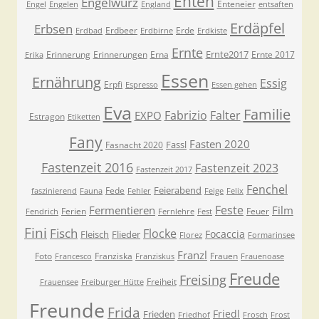
Enten
Engelwurz
Enteneier
Engel
Engelen
England
entsaften
Erdäpfel
Erbsen
Erdbeer
Erde
Erdbad
Erdbirne
Erdkiste
Ernte
Ernte2017
Erinnerung
Erinnerungen
Erna
Ernte 2017
Erika
Essen
Ernährung
Essig
Erpfi
Espresso
Essen gehen
Eva
Familie
Fabrizio
Falter
EXPO
Estragon
Etiketten
Fany
Fasten 2020
Fassl
Fasnacht 2020
Fastenzeit 2016
Fastenzeit 2023
Fastenzeit 2017
Fenchel
Feierabend
Fede
faszinierend
Fauna
Fehler
Feige
Felix
Feste
Fermentieren
Film
Ferien
Feuer
Fendrich
Fernlehre
Fest
Fini
Fisch
Flocke
Focaccia
Fleisch
Flieder
Florez
Formarinsee
Franzl
Foto
Franziska
Frauen
Francesco
Franziskus
Frauenoase
Freude
Freising
Freiheit
Frauensee
Freiburger Hütte
Freunde
Frida
Friedl
Frieden
Friedhof
Frosch
Frost