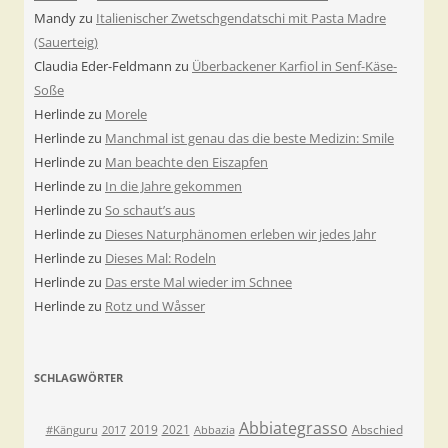
Mandy
zu
Italienischer Zwetschgendatschi mit Pasta Madre
(Sauerteig)
Claudia Eder-Feldmann
zu
Überbackener Karfiol in Senf-Käse-
Soße
Herlinde
zu
Morele
Herlinde
zu
Manchmal ist genau das die beste Medizin: Smile
Herlinde
zu
Man beachte den Eiszapfen
Herlinde
zu
In die Jahre gekommen
Herlinde
zu
So schaut’s aus
Herlinde
zu
Dieses Naturphänomen erleben wir jedes Jahr
Herlinde
zu
Dieses Mal: Rodeln
Herlinde
zu
Das erste Mal wieder im Schnee
Herlinde
zu
Rotz und Wåsser
SCHLAGWÖRTER
Abbiategrasso
2019
2021
Abschied
#Känguru
2017
Abbazia