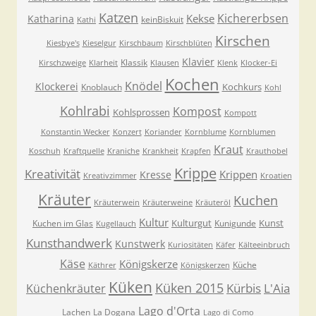
Katzen
Kichererbsen
Kekse
Katharina
keinBiskuit
Kathi
Kirschen
Kiesbye's
Kieselgur
Kirschbaum
Kirschblüten
Klavier
Klassik
Kirschzweige
Klarheit
Klausen
Klenk
Klocker-Ei
Kochen
Knödel
Klockerei
Kochkurs
Knoblauch
Kohl
Kohlrabi
Kompost
Kohlsprossen
Kompott
Konstantin Wecker
Konzert
Koriander
Kornblume
Kornblumen
Kraut
Koschuh
Kraftquelle
Kraniche
Krankheit
Krapfen
Krauthobel
Krippe
Kreativität
Krippen
Kresse
Kreativzimmer
Kroatien
Kräuter
Kuchen
Kräuterwein
Kräuterweine
Kräuteröl
Kultur
Kulturgut
Kunst
Kuchen im Glas
Kunigunde
Kugellauch
Kunsthandwerk
Kunstwerk
Kuriositäten
Käfer
Kälteeinbruch
Käse
Königskerze
Küche
Käthrer
Königskerzen
Küken
Küken 2015
Kürbis
L'Aia
Küchenkräuter
Lago d'Orta
Lachen
La Dogana
Lago di Como