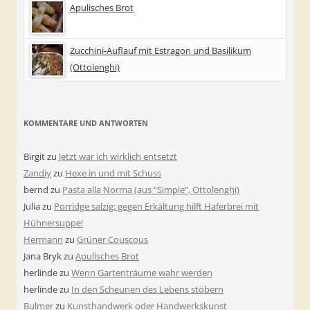
Apulisches Brot
Zucchini-Auflauf mit Estragon und Basilikum
(Ottolenghi)
KOMMENTARE UND ANTWORTEN
Birgit
zu
Jetzt war ich wirklich entsetzt
Zandiy
zu
Hexe in und mit Schuss
bernd
zu
Pasta alla Norma (aus “Simple”, Ottolenghi)
Julia
zu
Porridge salzig: gegen Erkältung hilft Haferbrei mit
Hühnersuppe!
Hermann
zu
Grüner Couscous
Jana Bryk
zu
Apulisches Brot
herlinde
zu
Wenn Gartenträume wahr werden
herlinde
zu
In den Scheunen des Lebens stöbern
Bulmer
zu
Kunsthandwerk oder Handwerkskunst