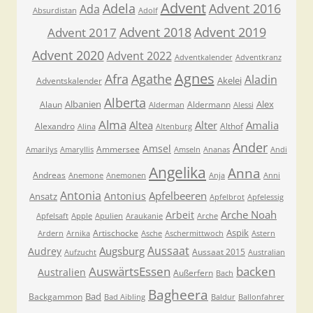
Advent
Adela
Advent 2016
Ada
Absurdistan
Adolf
Advent 2018
Advent 2019
Advent 2017
Advent 2020
Advent 2022
Adventkalender
Adventkranz
Agnes
Afra
Agathe
Aladin
Akelei
Adventskalender
Alberta
Albanien
Alex
Alaun
Aldermann
Alderman
Alessi
Alma
Altea
Alter
Amalia
Alexandro
Althof
Alina
Altenburg
Ander
Amsel
Ammersee
Amarilys
Amaryllis
Amseln
Ananas
Andi
Angelika
Anna
Andreas
Anemone
Anemonen
Anja
Anni
Antonia
Apfelbeeren
Antonius
Ansatz
Apfelbrot
Apfelessig
Arche Noah
Arbeit
Apfelsaft
Apple
Apulien
Araukanie
Arche
Aspik
Artischocke
Ardern
Arnika
Asche
Aschermittwoch
Astern
Aussaat
Augsburg
Audrey
Aussaat 2015
Aufzucht
Australian
AuswärtsEssen
backen
Australien
Außerfern
Bach
Bagheera
Bad
Backgammon
Bad Aibling
Baldur
Ballonfahrer