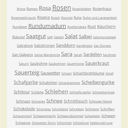
Rosen
Rosa
Rosenhaus
Romeo
Roma
Rosenblätter
Roveja
Ruhe
Rosenweihrauch
Ruach
Ruccola
Ruhe und Langsamkeit
Rundumadum
Rust
Räuchern
Rundbeet
Rupfensäcke
Saatgut
Salat
Salbei
Rübstiel
Saft
Salami
Salomonssiegel
Sanddorn
Salvatore
Salzzitronen
Sandkisten
San Donato
Sara
Sardellen
San Galgano
Santa Margherita
Sarah
Sardinen
Sauerkraut
Saubohne
Saturn
Saubohnen
Sauerhonig
Sauerteig
Sauwetter
Schachbrettblume
Schach
Schaf
Scheibengurke
Schafgarbe
Schalotten
Schatzkammer
Schlehen
Schitour
Schlehe
Schlipfkrapfen
Schmetterlinge
Schnee
Schnittlauch
Schnaps
Schnute Hanni
Schnecke
Schokolade
Schrems
Schriften
Schongau
Schottland
Schreiben
Schwein
Schwammerln
Schwarzkümmel
Schwammerl
Schweigen
Schweine
Schwester Doris
Schönheit
Schöpfung
Seelennahrung