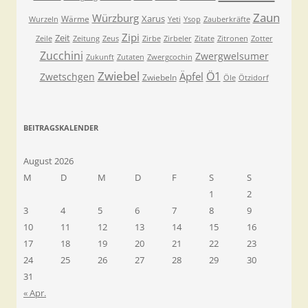
Zaun
Würzburg
Xarus
Wärme
Wurzeln
Yeti
Ysop
Zauberkräfte
Zipi
Zeit
Zeile
Zeitung
Zeus
Zirbe
Zirbeler
Zitate
Zitronen
Zotter
Zucchini
Zwergwelsumer
Zukunft
Zutaten
Zwergcochin
Zwiebel
Ö1
Äpfel
Zwetschgen
Zwiebeln
Öle
Ötzidorf
BEITRAGSKALENDER
August 2026
M
D
M
D
F
S
S
1
2
3
4
5
6
7
8
9
10
11
12
13
14
15
16
17
18
19
20
21
22
23
24
25
26
27
28
29
30
31
« Apr.