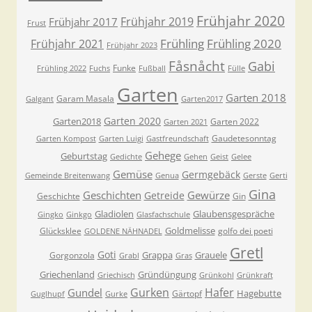
Frühjahr 2020
Frühjahr 2019
Frühjahr 2017
Frust
Frühling
Frühling 2020
Frühjahr 2021
Frühjahr 2023
Fåsnåcht
Gabi
Funke
Frühling 2022
Fuchs
Fußball
Fülle
Garten
Garten 2018
Garam Masala
Galgant
Garten2017
Garten 2020
Garten2018
Garten 2022
Garten 2021
Gaudetesonntag
Garten Kompost
Garten Luigi
Gastfreundschaft
Gehege
Geburtstag
Gedichte
Gehen
Geist
Gelee
Gemüse
Germgebäck
Gemeinde Breitenwang
Genua
Gerste
Gerti
Gina
Geschichten
Gewürze
Getreide
Geschichte
Gin
Gladiolen
Glaubensgespräche
Gingko
Ginkgo
Glasfachschule
Goldmelisse
Glücksklee
golfo dei poeti
GOLDENE NÄHNADEL
Gretl
Goti
Grappa
Grauele
Gorgonzola
Grabl
Gras
Griechenland
Gründüngung
Griechisch
Grünkohl
Grünkraft
Gurken
Hafer
Gundel
Hagebutte
Gärtopf
Guglhupf
Gurke