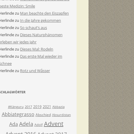
beste Medizin: Smile
Herlinde
zu
Man beachte den Eiszapfen
Herlinde
zu
In die Jahre gekommen
Herlinde
zu
So schaut’s aus
Herlinde
zu
Dieses Naturphänomen
erleben wir jedes Jahr
Herlinde
zu
Dieses Mal: Rodeln
Herlinde
zu
Das erste Mal wieder im
Schnee
Herlinde
zu
Rotz und Wåsser
SCHLAGWÖRTER
2019
2021
#Känguru
2017
Abbazia
Abbiategrasso
Abschied
Absurdistan
Advent
Adela
Ada
Adolf
Advent 2016