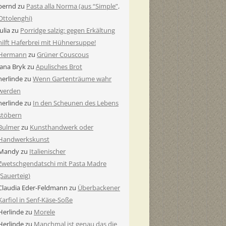
bernd
zu
Pasta alla Norma (aus “Simple”,
Ottolenghi)
Julia
zu
Porridge salzig: gegen Erkältung
hilft Haferbrei mit Hühnersuppe!
Hermann
zu
Grüner Couscous
Jana Bryk
zu
Apulisches Brot
herlinde
zu
Wenn Gartenträume wahr
werden
herlinde
zu
In den Scheunen des Lebens
stöbern
Bulmer
zu
Kunsthandwerk oder
Handwerkskunst
Mandy
zu
Italienischer
Zwetschgendatschi mit Pasta Madre
(Sauerteig)
Claudia Eder-Feldmann
zu
Überbackener
Karfiol in Senf-Käse-Soße
Herlinde
zu
Morele
Herlinde
zu
Manchmal ist genau das die