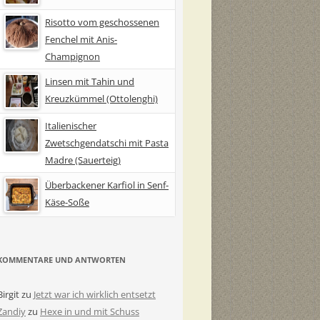
Risotto vom geschossenen
Fenchel mit Anis-
Champignon
Linsen mit Tahin und
Kreuzkümmel (Ottolenghi)
Italienischer
Zwetschgendatschi mit Pasta
Madre (Sauerteig)
Überbackener Karfiol in Senf-
Käse-Soße
KOMMENTARE UND ANTWORTEN
Birgit
zu
Jetzt war ich wirklich entsetzt
Zandiy
zu
Hexe in und mit Schuss