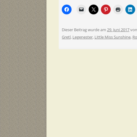
Dieser Beitrag wurde am
29. Juni 2017
vo
Gretl
,
Legenester
,
Little Miss Sunshine
,
Ro