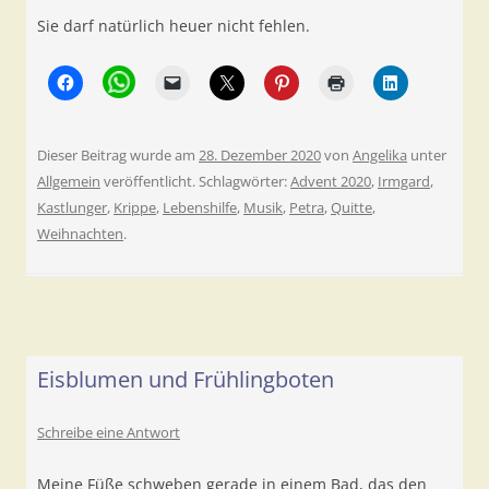
Sie darf natürlich heuer nicht fehlen.
Dieser Beitrag wurde am
28. Dezember 2020
von
Angelika
unter
Allgemein
veröffentlicht. Schlagwörter:
Advent 2020
,
Irmgard
,
Kastlunger
,
Krippe
,
Lebenshilfe
,
Musik
,
Petra
,
Quitte
,
Weihnachten
.
Eisblumen und Frühlingboten
Schreibe eine Antwort
Meine Füße schweben gerade in einem Bad, das den