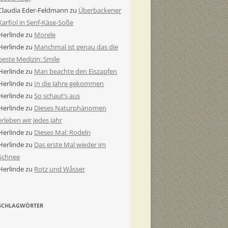
Claudia Eder-Feldmann
zu
Überbackener
Karfiol in Senf-Käse-Soße
Herlinde
zu
Morele
Herlinde
zu
Manchmal ist genau das die
beste Medizin: Smile
Herlinde
zu
Man beachte den Eiszapfen
Herlinde
zu
In die Jahre gekommen
Herlinde
zu
So schaut’s aus
Herlinde
zu
Dieses Naturphänomen
erleben wir jedes Jahr
Herlinde
zu
Dieses Mal: Rodeln
Herlinde
zu
Das erste Mal wieder im
Schnee
Herlinde
zu
Rotz und Wåsser
SCHLAGWÖRTER