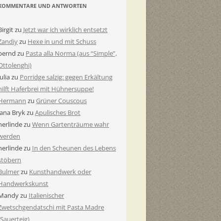
KOMMENTARE UND ANTWORTEN
Birgit
zu
Jetzt war ich wirklich entsetzt
Zandiy
zu
Hexe in und mit Schuss
bernd
zu
Pasta alla Norma (aus “Simple”,
Ottolenghi)
Julia
zu
Porridge salzig: gegen Erkältung
hilft Haferbrei mit Hühnersuppe!
Hermann
zu
Grüner Couscous
Jana Bryk
zu
Apulisches Brot
herlinde
zu
Wenn Gartenträume wahr
werden
herlinde
zu
In den Scheunen des Lebens
stöbern
Bulmer
zu
Kunsthandwerk oder
Handwerkskunst
Mandy
zu
Italienischer
Zwetschgendatschi mit Pasta Madre
(Sauerteig)