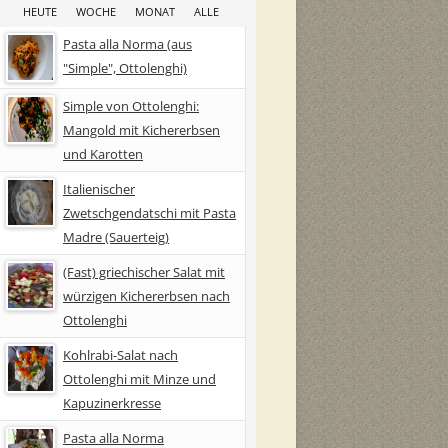
HEUTE
WOCHE
MONAT
ALLE
Pasta alla Norma (aus
"Simple", Ottolenghi)
Simple von Ottolenghi:
Mangold mit Kichererbsen
und Karotten
Italienischer
Zwetschgendatschi mit Pasta
Madre (Sauerteig)
(Fast) griechischer Salat mit
würzigen Kichererbsen nach
Ottolenghi
Kohlrabi-Salat nach
Ottolenghi mit Minze und
Kapuzinerkresse
Pasta alla Norma