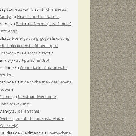
Birgit
zu
Jetzt war ich wirklich entsetzt
Zandiy
zu
Hexe in und mit Schuss
bernd
zu
Pasta alla Norma (aus “Simple”,
Ottolenghi)
Julia
zu
Porridge salzig: gegen Erkältung
hilft Haferbrei mit Hühnersuppe!
Hermann
zu
Grüner Couscous
Jana Bryk
zu
Apulisches Brot
herlinde
zu
Wenn Gartenträume wahr
werden
herlinde
zu
In den Scheunen des Lebens
stöbern
Bulmer
zu
Kunsthandwerk oder
Handwerkskunst
Mandy
zu
Italienischer
Zwetschgendatschi mit Pasta Madre
(Sauerteig)
Claudia Eder-Feldmann
zu
Überbackener