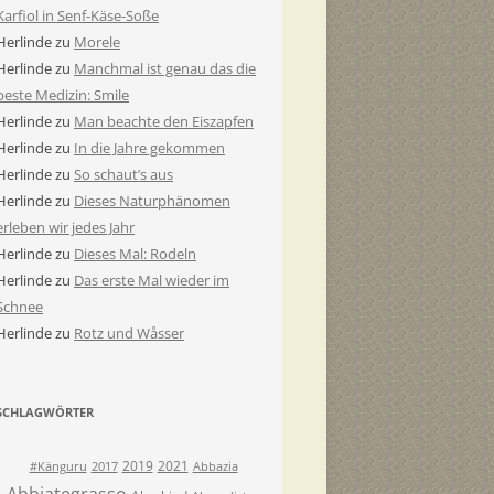
Karfiol in Senf-Käse-Soße
Herlinde
zu
Morele
Herlinde
zu
Manchmal ist genau das die
beste Medizin: Smile
Herlinde
zu
Man beachte den Eiszapfen
Herlinde
zu
In die Jahre gekommen
Herlinde
zu
So schaut’s aus
Herlinde
zu
Dieses Naturphänomen
erleben wir jedes Jahr
Herlinde
zu
Dieses Mal: Rodeln
Herlinde
zu
Das erste Mal wieder im
Schnee
Herlinde
zu
Rotz und Wåsser
SCHLAGWÖRTER
2019
2021
#Känguru
2017
Abbazia
Abbiategrasso