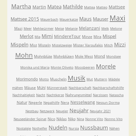
Martha
Matea
Mathilde
Martin
Mattsee
Mattea
Matteo
Maxi
Maus
Mattsee 2015
Mauser
Mauerbach
Mauerkatze
Melanzani
Mazi
Meer
Mehlwürmer
Meise
Melanie
Melk
Melone
Mimi
Merlot
Mispel
MindereTour
Minze
Mira
Mia
Mispeln
Mizzi
Mist
Misteln
Mister Varoufakis
Mistelzweige
Mitch
Mohn
Mond
Mohnblüte
Mohnblüten
Mole West
Mondsee
Morele
Monika und Maria
Monte Oliveto
Moosbeeren
Musik
Morimondo
Muscheln
Motto
Mut
Muttern
Mädele
Mäuse
Mühl
mähen
Münnerstadt
Nachbarschaft
Nachbarschaftshilfe
Nahrungsmittel
Nachhaltigkeit
Nacht
Nachtkerze
Narzissen
Natascha
Nesselwang
Natur
Negerle
Nera
Nepalhilfe
Nessun Dorma
Neujahr
Nestbau
Netzwerk
Neugier
Neujahr 2021
Nico
Niklas
Niko
Neuseeländer Spinat
Nina
Nonne Vito
Nonno Vito
Nudeln
Nussbaum
Nostalgie
Nothelfer
Nursia
Nähen