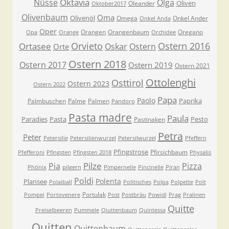
Oktavia
Nüsse
Olga
Oliven
Oleander
Oktober2017
Olivenbaum
Oma
Olivenöl
Omega
Onkel Ander
Onkel Anda
Oper
Orangen
Orangenbaum
Oregano
Opa
Orange
Orchidee
Orvieto
Ostern 2016
Ortasee
Oskar
Ostern
Orte
Ostern 2018
Ostern 2017
Ostern 2019
Ostern 2021
Ottolenghi
Osttirol
Ostern 2023
Ostern 2022
Papa
Paolo
Paprika
Palmbuschen
Palme
Palmen
Pandoro
Pasta madre
Paula
Paradies
Pasta
Pesto
Pastinaken
Petra
Peter
Petersilie
Petersilienwurzel
Petersilwurzel
Pfeffern
Pfingstrose
Pfirsichbaum
Pfefferoni
Pfingsten
Pfingsten 2018
Physalis
Pilze
Pia
Pizza
Phönix
pilgern
Pimpernelle
Pincinelle
Piran
Poldi
Polenta
Plansee
Polaiball
Politisches
Polpa
Polpette
Polt
Portulak
Pompei
Portovenere
Post
Postbräu
Powidl
Prag
Pralinen
Quitte
Preiselbeeren
Pummele
Qiuttenbaum
Quintessa
Quitten
Quittenbaum