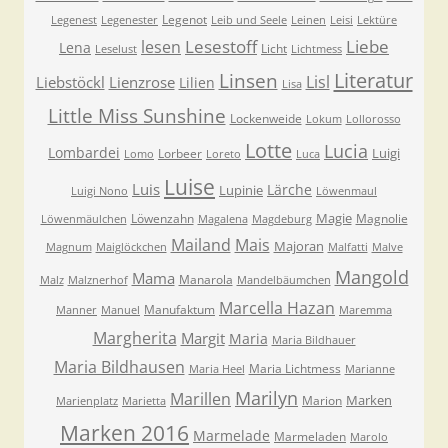
Legenot
Legenest
Legenester
Leib und Seele
Leinen
Leisi
Lektüre
Lesestoff
Liebe
lesen
Lena
Licht
Leselust
Lichtmess
Literatur
Linsen
Lisl
Liebstöckl
Lienzrose
Lilien
Lisa
Little Miss Sunshine
Lockenweide
Lokum
Lollorosso
Lotte
Lucia
Lombardei
Luigi
Lorbeer
Lomo
Loreto
Luca
Luise
Luis
Lärche
Lupinie
Luigi Nono
Löwenmaul
Magie
Löwenzahn
Magnolie
Löwenmäulchen
Magalena
Magdeburg
Mailand
Mais
Majoran
Magnum
Maiglöckchen
Malfatti
Malve
Mangold
Mama
Manarola
Malz
Malznerhof
Mandelbäumchen
Marcella Hazan
Manufaktum
Manner
Manuel
Maremma
Margherita
Margit
Maria
Maria Bildhauer
Maria Bildhausen
Maria Lichtmess
Maria Heel
Marianne
Marilyn
Marillen
Marken
Marion
Marienplatz
Marietta
Marken 2016
Marmelade
Marmeladen
Marolo