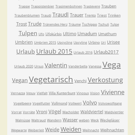
Trauben
Trappe
Trappistenbier
Trasimenbohnen
Trastevere
Traudl
Trauer
Trento
Triest
Trinken
Traubenblumen
Traudi
Trude
Trost
Tschippo
Tränendes Herz
Träume
Tschuli
Tulpe
Tulpen
Umadum
Ultimo
Umathum
Ufokürbis
Ufo
Umbrien
Urisee
Urbino
Umbrien 2015
Upcycling
Upcyling
Uri
Urlaub 2015
Urlaub
Urlaub2017
Urlaub 2016
Vega
Valentin
Urlaub 2020
Ursus
Vanderbella
Vanessa
Vegetarisch
Verkostung
Vegan
Venchi
Vivienne
Villa Kunterbunt
Vernazza
Vesuv
Vielfalt
Vinosus
Vision
Volvo
Vollmond
Vogelbeere
Vogelfutter
Vollwert
Volvowolfgang
Vögel
Vroni
Waldviertel
Vorrat
Vorräte
Wacholder
Waldviertler
Wasser
Weckgläser
Walnüsse
Waltraud
Wandern
weben
Weck
Weiden
Weide
Weihnachten
Wegwarte
Weiberleit
Weihnacht