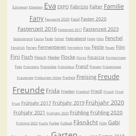
Eva
Familie
Fabrizio
Falter
EXPO
Estragon
Etiketten
Fany
Fasten 2020
Fassl
Fasnacht 2020
Fastenzeit 2016
Fastenzeit 2023
Fastenzeit 2017
Fenchel
Feierabend
Fede
faszinierend
Fauna
Fehler
Feige
Felix
Feste
Fermentieren
Film
Ferien
Feuer
Fendrich
Fernlehre
Fest
Fini
Fisch
Flocke
Focaccia
Fleisch
Flieder
Florez
Formarinsee
Franzl
Foto
Franziska
Frauen
Francesco
Franziskus
Frauenoase
Freude
Freising
Freiheit
Frauensee
Freiburger Hütte
Freunde
Frida
Friedl
Frieden
Friedhof
Frosch
Frost
Frühjahr 2020
Frühjahr 2019
Frühjahr 2017
Frust
Frühling
Frühling 2020
Frühjahr 2021
Frühjahr 2023
Fåsnåcht
Gabi
Funke
Frühling 2022
Fuchs
Fußball
Fülle
Garten