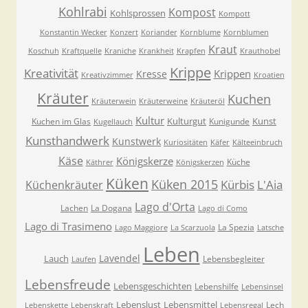
Kohlrabi
Kompost
Kohlsprossen
Kompott
Konstantin Wecker
Konzert
Koriander
Kornblume
Kornblumen
Kraut
Koschuh
Kraftquelle
Kraniche
Krankheit
Krapfen
Krauthobel
Krippe
Kreativität
Krippen
Kresse
Kreativzimmer
Kroatien
Kräuter
Kuchen
Kräuterwein
Kräuterweine
Kräuteröl
Kultur
Kulturgut
Kunst
Kuchen im Glas
Kunigunde
Kugellauch
Kunsthandwerk
Kunstwerk
Kuriositäten
Käfer
Kälteeinbruch
Käse
Königskerze
Küche
Käthrer
Königskerzen
Küken
Küken 2015
Kürbis
L'Aia
Küchenkräuter
Lago d'Orta
Lachen
La Dogana
Lago di Como
Lago di Trasimeno
La Spezia
Lago Maggiore
La Scarzuola
Latsche
Leben
Lavendel
Lauch
Lebensbegleiter
Laufen
Lebensfreude
Lebensgeschichten
Lebenshilfe
Lebensinsel
Lebenslust
Lebensmittel
Lech
Lebenskette
Lebenskraft
Lebensregal