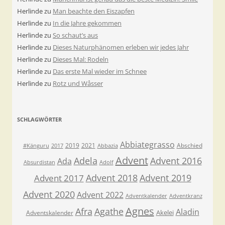
Herlinde
zu
Man beachte den Eiszapfen
Herlinde
zu
In die Jahre gekommen
Herlinde
zu
So schaut’s aus
Herlinde
zu
Dieses Naturphänomen erleben wir jedes Jahr
Herlinde
zu
Dieses Mal: Rodeln
Herlinde
zu
Das erste Mal wieder im Schnee
Herlinde
zu
Rotz und Wåsser
SCHLAGWÖRTER
Abbiategrasso
2019
2021
Abschied
#Känguru
2017
Abbazia
Advent
Adela
Advent 2016
Ada
Absurdistan
Adolf
Advent 2018
Advent 2019
Advent 2017
Advent 2020
Advent 2022
Adventkalender
Adventkranz
Agnes
Afra
Agathe
Aladin
Akelei
Adventskalender