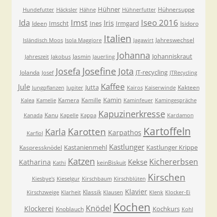
Hühner
Hühnersuppe
Hundefutter
Häcksler
Hähne
Hühnerfutter
Imst
Iseo 2016
Ida
Iris
Imscht
Ines
Irmgard
Ideen
Isidoro
Italien
Jahreswechsel
Isländisch Moos
Isola Maggiore
Jagawirt
Johanna
Johanniskraut
Jasmin
Jahreszeit
Jakobus
Jauerling
Josefa
Josefine
Jota
JT-recycling
Jolanda
Josef
JTRecycling
Kaffee
Jule
Jutta
Kakteen
Jungpflanzen
Jupiter
Kairos
Kaiserwinde
Kamin
Kamera
Kamille
Kalea
Kamelie
Kaminfeuer
Kamingespräche
Kapuzinerkresse
Kanu
Kanada
Kapelle
Kappa
Kardamon
Kartoffeln
Karla
Karotten
Karpathos
Karfiol
Kastlunger
Kastanienmehl
Kastlunger Krippe
Kaspressknödel
Katzen
Kichererbsen
Kekse
Katharina
keinBiskuit
Kathi
Kirschen
Kiesbye's
Kieselgur
Kirschbaum
Kirschblüten
Klavier
Klassik
Kirschzweige
Klarheit
Klausen
Klenk
Klocker-Ei
Kochen
Knödel
Klockerei
Kochkurs
Knoblauch
Kohl