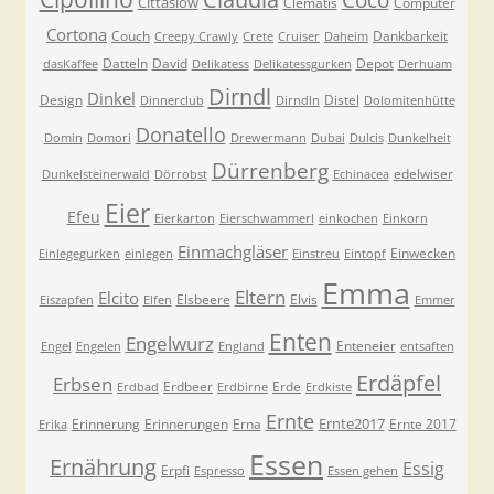
Cittaslow
Clematis
Computer
Cortona
Couch
Dankbarkeit
Creepy Crawly
Crete
Cruiser
Daheim
Datteln
David
Depot
dasKaffee
Delikatess
Delikatessgurken
Derhuam
Dirndl
Dinkel
Design
Distel
Dinnerclub
Dirndln
Dolomitenhütte
Donatello
Domin
Domori
Drewermann
Dubai
Dulcis
Dunkelheit
Dürrenberg
edelwiser
Dunkelsteinerwald
Dörrobst
Echinacea
Eier
Efeu
Eierkarton
Eierschwammerl
einkochen
Einkorn
Einmachgläser
Einwecken
Einlegegurken
einlegen
Einstreu
Eintopf
Emma
Eltern
Elcito
Elsbeere
Elvis
Eiszapfen
Elfen
Emmer
Enten
Engelwurz
Enteneier
Engel
Engelen
England
entsaften
Erdäpfel
Erbsen
Erdbeer
Erde
Erdbad
Erdbirne
Erdkiste
Ernte
Ernte2017
Erinnerung
Erinnerungen
Erna
Ernte 2017
Erika
Essen
Ernährung
Essig
Erpfi
Espresso
Essen gehen