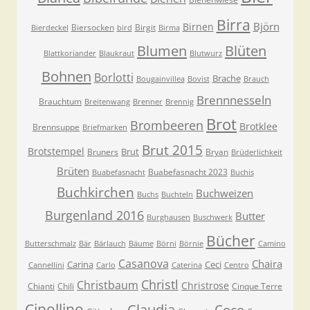
Birra
Björn
Birnen
Biersocken
Birgit
Bierdeckel
bird
Birma
Blumen
Blüten
Blattkoriander
Blaukraut
Blutwurz
Bohnen
Borlotti
Brache
Bougainvillea
Bovist
Brauch
Brennnesseln
Brauchtum
Breitenwang
Brenner
Brennig
Brot
Brombeeren
Brotklee
Brennsuppe
Briefmarken
Brut 2015
Brotstempel
Brut
Bruners
Bryan
Brüderlichkeit
Brüten
Buabefasnacht 2023
Buabefasnacht
Buchis
Buchkirchen
Buchweizen
Buchs
Buchteln
Burgenland 2016
Butter
Burghausen
Buschwerk
Bücher
Butterschmalz
Bär
Bärlauch
Bäume
Börni
Börnie
Camino
Casanova
Chaira
Carina
Ceci
Cannellini
Carlo
Caterina
Centro
Christl
Christbaum
Christrose
Chianti
Chili
Cinque Terre
Cipollino
Claudia
Coco