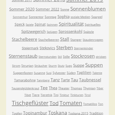
Sommer 2017
Sonnenblumen
Sommer 2020
Sommer 2022
Sonne
Sophia
Sonnentor
Sonntag
Spargel
Sonnenhut
soziale Medien
Spiritualität
Speck
Spinat
Spirituelles
Spiele
Spinnen
Spitzwegerich
Sprossenkohl
Spätzle
Splügen
Stall
Stachelbeere
Stachelbeeren
Stanger
Staudenroggen
Sterben
Stekovics
Steiermark
Sternenkinder
Sternenstaub
Stockrosen
Stille
Sternstunden
Stil
stricken
Suppen
Suppe
Strunjan
Strom
Sträucher
Sturm
Stutz
Sugo
Taglilien
Suppenfasten
Sylvester
Süden
Susanne
Susi
Talente
Tanz
Tau
Taubnessel
Tarte
Tamarabohne
Tannberg
Tee
Thea
Theater
Thomas
Thymian
Tausendgüldenkraut
Tiber
Tiere
Tini
Tibet
Tierethik
Tinktur
Tinkturen
Tirol
Tischgeflüster
Tomaten
Tod
Tomatillos
Ton
Toskana
Topinambur
Tradition
Topfen
Toskana 2015