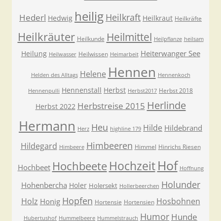
heilig
Heilkraft
Hederl
Hedwig
Heilkraut
Heilkräfte
Heilkräuter
Heilmittel
Heilkunde
Heilpflanze
heilsam
Heiterwanger See
Heilung
Heilwissen
Heilwasser
Heimarbeit
Hennen
Helene
Helden des Alltags
Hennenkoch
Hennenstall
Herbst
Herbst 2018
Hennenpulli
Herbst2017
Herlinde
Herbstreise 2015
Herbst 2022
Hermann
Heu
Hilde
Hildebrand
Herz
highline 179
Himbeeren
Hildegard
Himmel
Hinrichs Riesen
Himbeere
Hof
Hochzeit
Hochbeete
Hochbeet
Hoffnung
Holunder
Hohenbercha
Holer
Holersekt
Hollerbeerchen
Hopfen
Holz
Hosbohnen
Honig
Hortensie
Hortensien
Humor
Hunde
Hubertushof
Hummelbeere
Hummelstrauch