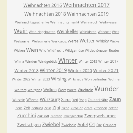
Weihnachten 2017
Weihnachten 2016
Weihnachten 2018
Weihnachten 2019
Weihnachtsmarkt
Weihrauch
Weihnachtsgeschenke
Weihwasser
Wein
Weinkeller
Wein Hagebutten
Weinkisten
Weisheit
Wels
Wetter
Werte
Whisky
Welsumer
Welsumerle
Werkzeug
Wicke
Wien
Wild
Wicken
Wildfrucht
Wildgemüse
Wildschönauer Ruabn
Winter
Winter 2017
Wilma
Winden
Windgebäck
Winter 2015
Winter 2019
Winter 2021
Winter 2018
Winter 2020
Wirsing
Wohlbefinden
Winter 2022
Winter 2023
Wirtshaus
Wohnen
Wunder
Wolken
Wort
Wuchteln
Wolfers
Wolfgang
Worte
Zaun
Würzburg
Xarus
Wärme
Wurzeln
Yeti
Ysop
Zauberkräfte
Zipi
Zeit
Zeile
Zeitung
Zeus
Zirbe
Zirbeler
Zitate
Zitronen
Zotter
Zucchini
Zwergwelsumer
Zukunft
Zutaten
Zwergcochin
Zwiebel
Ö1
Äpfel
Zwetschgen
Zwiebeln
Öle
Ötzidorf