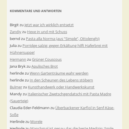
KOMMENTARE UND ANTWORTEN
Birgit
zu
Jetzt war ich wirklich entsetzt
Zandiy
zu
Hexe in und mit Schuss
bernd
zu
Pasta alla Norma (aus “Simple”, Ottolenghi)
Julia
zu
Porridge salzig: gegen Erkältung hilft Haferbrei mit
Hühnersuppe!
Hermann
zu
Grüner Couscous
Jana Bryk
zu
Apulisches Brot
herlinde
zu
Wenn Gartenträume wahr werden
herlinde
zu
In den Scheunen des Lebens stöbern
Bulmer
zu
Kunsthandwerk oder Handwerkskunst
Mandy
zu
Italienischer Zwetschgendatschi mit Pasta Madre
(Sauerteig)
Claudia Eder-Feldmann
zu
Überbackener Karfiol in Senf-Käse-
Soße
Herlinde
zu
Morele
Herlinde
zu
Manchmal ist genau das die beste Medizin: Smile