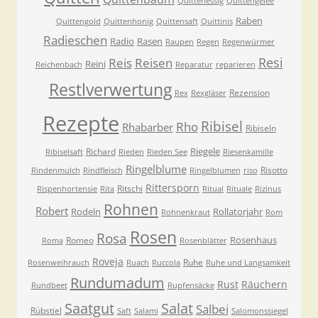
Quittenessig
Quittengelee
Raben
Quittengold
Quittenhonig
Quittensaft
Quittinis
Radieschen
Radio
Rasen
Raupen
Regen
Regenwürmer
Resi
Reis
Reisen
Reini
Reichenbach
Reparatur
reparieren
Restlverwertung
Rezension
Rex
Rexgläser
Rezepte
Ribisel
Rho
Rhabarber
Ribiseln
Riegele
Richard
Ribiselsaft
Rieden
Rieden See
Riesenkamille
Ringelblume
Risotto
Rindenmulch
Rindfleisch
Ringelblumen
riso
Rittersporn
Ritschi
Rispenhortensie
Rita
Ritual
Rituale
Rizinus
Rohnen
Robert
Rodeln
Rollatorjahr
Rohnenkraut
Rom
Rosen
Rosa
Rosenhaus
Romeo
Roma
Rosenblätter
Roveja
Ruhe
Rosenweihrauch
Ruach
Ruccola
Ruhe und Langsamkeit
Rundumadum
Rust
Räuchern
Rundbeet
Rupfensäcke
Saatgut
Salat
Salbei
Rübstiel
Saft
Salami
Salomonssiegel