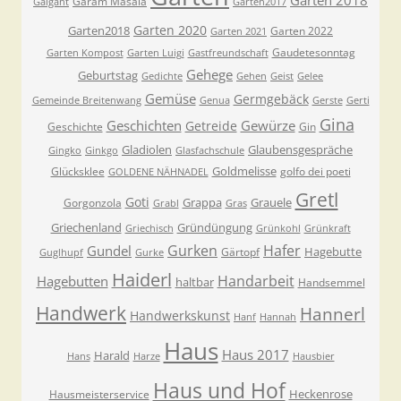
Garten 2018
Garam Masala
Galgant
Garten2017
Garten 2020
Garten2018
Garten 2022
Garten 2021
Gaudetesonntag
Garten Kompost
Garten Luigi
Gastfreundschaft
Gehege
Geburtstag
Gedichte
Gehen
Geist
Gelee
Gemüse
Germgebäck
Gemeinde Breitenwang
Genua
Gerste
Gerti
Gina
Geschichten
Gewürze
Getreide
Geschichte
Gin
Gladiolen
Glaubensgespräche
Gingko
Ginkgo
Glasfachschule
Goldmelisse
Glücksklee
golfo dei poeti
GOLDENE NÄHNADEL
Gretl
Goti
Grappa
Grauele
Gorgonzola
Grabl
Gras
Griechenland
Gründüngung
Griechisch
Grünkohl
Grünkraft
Gurken
Hafer
Gundel
Hagebutte
Gärtopf
Guglhupf
Gurke
Haiderl
Handarbeit
Hagebutten
haltbar
Handsemmel
Handwerk
Hannerl
Handwerkskunst
Hanf
Hannah
Haus
Haus 2017
Harald
Hans
Harze
Hausbier
Haus und Hof
Heckenrose
Hausmeisterservice