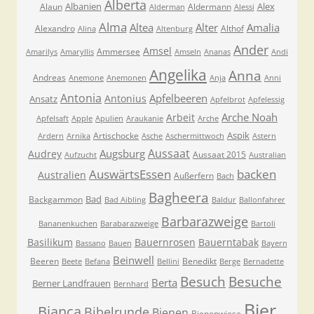
Alberta
Albanien
Alex
Alaun
Aldermann
Alderman
Alessi
Alma
Altea
Alter
Amalia
Alexandro
Althof
Alina
Altenburg
Ander
Amsel
Ammersee
Amarilys
Amaryllis
Amseln
Ananas
Andi
Angelika
Anna
Andreas
Anemone
Anemonen
Anja
Anni
Antonia
Apfelbeeren
Antonius
Ansatz
Apfelbrot
Apfelessig
Arche Noah
Arbeit
Apfelsaft
Apple
Apulien
Araukanie
Arche
Aspik
Artischocke
Ardern
Arnika
Asche
Aschermittwoch
Astern
Aussaat
Augsburg
Audrey
Aussaat 2015
Aufzucht
Australian
AuswärtsEssen
backen
Australien
Außerfern
Bach
Bagheera
Bad
Backgammon
Bad Aibling
Baldur
Ballonfahrer
Barbarazweige
Bananenkuchen
Barabarazweige
Bartoli
Basilikum
Bauernrosen
Bauerntabak
Bassano
Bauen
Bayern
Beinwell
Beeren
Benedikt
Beete
Befana
Bellini
Berge
Bernadette
Besuche
Besuch
Berta
Berner Landfrauen
Bernhard
Bier
Bianca
Bibelrunde
Bienen
Bienenwiese