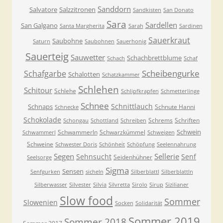
Sanddorn
Salvatore
Salzzitronen
Sandkisten
San Donato
Sara
Sardellen
San Galgano
Santa Margherita
Sarah
Sardinen
Sauerkraut
Saubohne
Saturn
Saubohnen
Sauerhonig
Sauerteig
Sauwetter
Schachbrettblume
Schach
Schaf
Scheibengurke
Schafgarbe
Schalotten
Schatzkammer
Schlehen
Schitour
Schlehe
Schlipfkrapfen
Schmetterlinge
Schnee
Schnittlauch
Schnaps
Schnute Hanni
Schnecke
Schokolade
Schrems
Schriften
Schongau
Schottland
Schreiben
Schwein
Schwammerln
Schwarzkümmel
Schwammerl
Schweigen
Schweine
Schwester Doris
Schönheit
Schöpfung
Seelennahrung
Segen
Sellerie
Sehnsucht
Senf
Seidenhühner
Seelsorge
Sigma
Sensen
Senfgurken
sicheln
Silberblattl
Silberblattln
Silberwasser
Silvester
Silvia
Silvretta
Sirolo
Sirup
Sizilianer
Slow food
Sommer
Slowenien
Socken
Solidarität
Sommer 2019
Sommer 2018