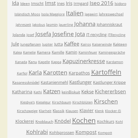
Imst
Iseo 2016
Ida
Iris
Imscht
Ines
Irmgard
Ideen
Isidoro
Italien
Jahreswechsel
Isländisch Moos
Isola Maggiore
Jagawirt
Johanna
Johanniskraut
Jasmin
Jahreszeit
Jakobus
Jauerling
Josefa
Josefine
Jota
JT-recycling
Jolanda
Josef
JTRecycling
Kaffee
Jule
Jutta
Kakteen
Jungpflanzen
Jupiter
Kairos
Kaiserwinde
Kamin
Kamera
Kamille
Kalea
Kamelie
Kaminfeuer
Kamingespräche
Kapuzinerkresse
Kanu
Kanada
Kapelle
Kappa
Kardamon
Kartoffeln
Karla
Karotten
Karpathos
Karfiol
Kastlunger
Kastanienmehl
Kastlunger Krippe
Kaspressknödel
Katzen
Kichererbsen
Kekse
Katharina
keinBiskuit
Kathi
Kirschen
Kiesbye's
Kieselgur
Kirschbaum
Kirschblüten
Klavier
Klassik
Kirschzweige
Klarheit
Klausen
Klenk
Klocker-Ei
Kochen
Knödel
Klockerei
Kochkurs
Knoblauch
Kohl
Kohlrabi
Kompost
Kohlsprossen
Kompott