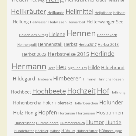
Heilkräfte
Heilkräuter
Heilmittel
Heilkunde
Heilpflanze
heilsam
Heiterwanger See
Heilung
Heilwissen
Heilwasser
Heimarbeit
Hennen
Helene
Helden des Alltags
Hennenkoch
Hennenstall
Herbst
Herbst 2018
Hennenpulli
Herbst2017
Herlinde
Herbstreise 2015
Herbst 2022
Hermann
Heu
Hilde
Hildebrand
Herz
highline 179
Himbeeren
Hildegard
Himmel
Hinrichs Riesen
Himbeere
Hof
Hochzeit
Hochbeete
Hochbeet
Hoffnung
Holunder
Hohenbercha
Holer
Holersekt
Hollerbeerchen
Hopfen
Holz
Hosbohnen
Honig
Hortensie
Hortensien
Humor
Hunde
Hubertushof
Hummelbeere
Hummelstrauch
Hühner
Hühnersuppe
Hundefutter
Häcksler
Hähne
Hühnerfutter