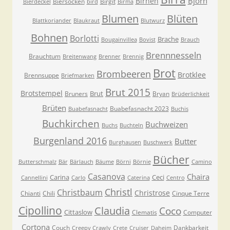
Björn
Birnen
Biersocken
Birgit
Bierdeckel
bird
Birma
Blumen
Blüten
Blattkoriander
Blaukraut
Blutwurz
Bohnen
Borlotti
Brache
Bougainvillea
Bovist
Brauch
Brennnesseln
Brauchtum
Breitenwang
Brenner
Brennig
Brot
Brombeeren
Brotklee
Brennsuppe
Briefmarken
Brut 2015
Brotstempel
Brut
Bruners
Bryan
Brüderlichkeit
Brüten
Buabefasnacht 2023
Buabefasnacht
Buchis
Buchkirchen
Buchweizen
Buchs
Buchteln
Burgenland 2016
Butter
Burghausen
Buschwerk
Bücher
Butterschmalz
Bär
Bärlauch
Bäume
Börni
Börnie
Camino
Casanova
Chaira
Carina
Ceci
Cannellini
Carlo
Caterina
Centro
Christl
Christbaum
Christrose
Chianti
Chili
Cinque Terre
Cipollino
Claudia
Coco
Cittaslow
Clematis
Computer
Cortona
Couch
Dankbarkeit
Creepy Crawly
Crete
Cruiser
Daheim