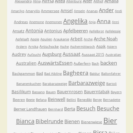
Alma
Altea
Alter
Amalia
Alexandro
Althof
Alina
Altenburg
Ander
Amsel
Ammersee
Amarilys
Amaryllis
Amseln
Ananas
Andi
Angelika
Anna
Andreas
Anemone
Anemonen
Anja
Anni
Antonia
Apfelbeeren
Antonius
Ansatz
Apfelbrot
Apfelessig
Arche Noah
Arbeit
Apfelsaft
Apple
Apulien
Araukanie
Arche
Aspik
Artischocke
Ardern
Arnika
Asche
Aschermittwoch
Astern
Aussaat
Augsburg
Audrey
Aussaat 2015
Aufzucht
Australian
AuswärtsEssen
backen
Australien
Außerfern
Bach
Bagheera
Bad
Backgammon
Bad Aibling
Baldur
Ballonfahrer
Barbarazweige
Bananenkuchen
Barabarazweige
Bartoli
Basilikum
Bauernrosen
Bauerntabak
Bassano
Bauen
Bayern
Beinwell
Beeren
Benedikt
Beete
Befana
Bellini
Berge
Bernadette
Besuche
Besuch
Berta
Berner Landfrauen
Bernhard
Bier
Bianca
Bibelrunde
Bienen
Bienenwiese
Birra