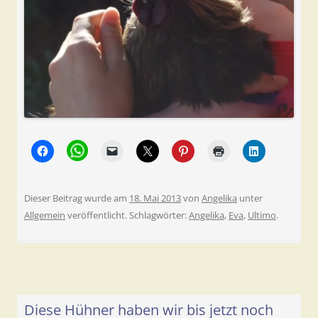
Dieser Beitrag wurde am
18. Mai 2013
von
Angelika
unter
Allgemein
veröffentlicht. Schlagwörter:
Angelika
,
Eva
,
Ultimo
.
Diese Hühner haben wir bis jetzt noch