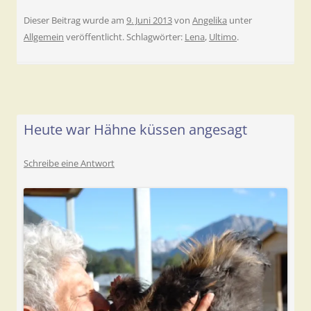
Dieser Beitrag wurde am
9. Juni 2013
von
Angelika
unter
Allgemein
veröffentlicht. Schlagwörter:
Lena
,
Ultimo
.
Heute war Hähne küssen angesagt
Schreibe eine Antwort