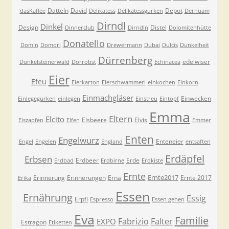
Datteln
David
Depot
dasKaffee
Delikatess
Delikatessgurken
Derhuam
Dirndl
Dinkel
Design
Distel
Dinnerclub
Dirndln
Dolomitenhütte
Donatello
Domin
Domori
Drewermann
Dubai
Dulcis
Dunkelheit
Dürrenberg
edelwiser
Dunkelsteinerwald
Dörrobst
Echinacea
Eier
Efeu
Eierkarton
Eierschwammerl
einkochen
Einkorn
Einmachgläser
Einwecken
Einlegegurken
einlegen
Einstreu
Eintopf
Emma
Eltern
Elcito
Elsbeere
Elvis
Eiszapfen
Elfen
Emmer
Enten
Engelwurz
Enteneier
Engel
Engelen
England
entsaften
Erdäpfel
Erbsen
Erdbeer
Erde
Erdbad
Erdbirne
Erdkiste
Ernte
Ernte2017
Erinnerung
Erinnerungen
Erna
Ernte 2017
Erika
Essen
Ernährung
Essig
Erpfi
Espresso
Essen gehen
Eva
Familie
Fabrizio
Falter
EXPO
Estragon
Etiketten