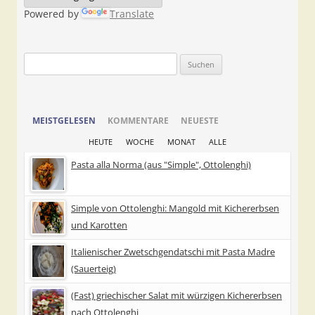
Powered by
Translate
Suchen
nach:
MEISTGELESEN
KOMMENTARE
NEUESTE
HEUTE
WOCHE
MONAT
ALLE
Pasta alla Norma (aus "Simple", Ottolenghi)
Simple von Ottolenghi: Mangold mit Kichererbsen
und Karotten
Italienischer Zwetschgendatschi mit Pasta Madre
(Sauerteig)
(Fast) griechischer Salat mit würzigen Kichererbsen
nach Ottolenghi