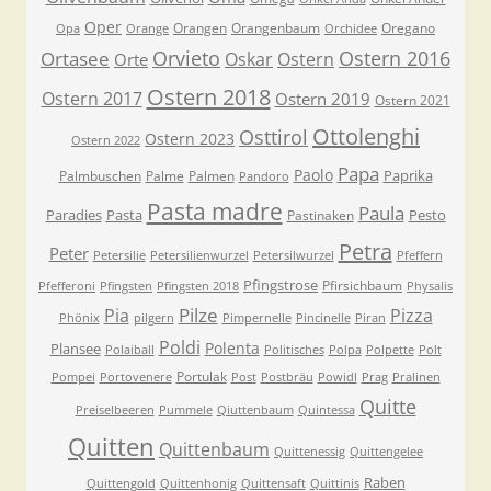
Oper
Orangen
Orangenbaum
Oregano
Opa
Orange
Orchidee
Orvieto
Ostern 2016
Ortasee
Oskar
Ostern
Orte
Ostern 2018
Ostern 2017
Ostern 2019
Ostern 2021
Ottolenghi
Osttirol
Ostern 2023
Ostern 2022
Papa
Paolo
Paprika
Palmbuschen
Palme
Palmen
Pandoro
Pasta madre
Paula
Paradies
Pasta
Pesto
Pastinaken
Petra
Peter
Petersilie
Petersilienwurzel
Petersilwurzel
Pfeffern
Pfingstrose
Pfirsichbaum
Pfefferoni
Pfingsten
Pfingsten 2018
Physalis
Pilze
Pia
Pizza
Phönix
pilgern
Pimpernelle
Pincinelle
Piran
Poldi
Polenta
Plansee
Polaiball
Politisches
Polpa
Polpette
Polt
Portulak
Pompei
Portovenere
Post
Postbräu
Powidl
Prag
Pralinen
Quitte
Preiselbeeren
Pummele
Qiuttenbaum
Quintessa
Quitten
Quittenbaum
Quittenessig
Quittengelee
Raben
Quittengold
Quittenhonig
Quittensaft
Quittinis