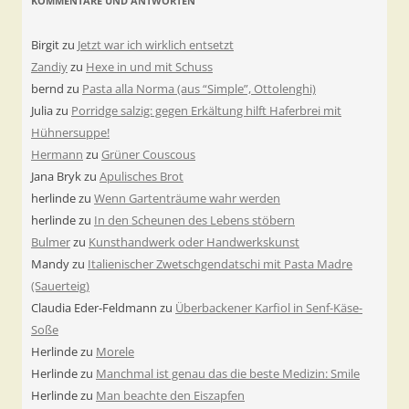
KOMMENTARE UND ANTWORTEN
Birgit
zu
Jetzt war ich wirklich entsetzt
Zandiy
zu
Hexe in und mit Schuss
bernd
zu
Pasta alla Norma (aus “Simple”, Ottolenghi)
Julia
zu
Porridge salzig: gegen Erkältung hilft Haferbrei mit
Hühnersuppe!
Hermann
zu
Grüner Couscous
Jana Bryk
zu
Apulisches Brot
herlinde
zu
Wenn Gartenträume wahr werden
herlinde
zu
In den Scheunen des Lebens stöbern
Bulmer
zu
Kunsthandwerk oder Handwerkskunst
Mandy
zu
Italienischer Zwetschgendatschi mit Pasta Madre
(Sauerteig)
Claudia Eder-Feldmann
zu
Überbackener Karfiol in Senf-Käse-
Soße
Herlinde
zu
Morele
Herlinde
zu
Manchmal ist genau das die beste Medizin: Smile
Herlinde
zu
Man beachte den Eiszapfen