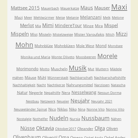
Maxi
Maus
Mattsee 2015
Mauser
Mauerbach
Mauerkatze
Melanzani
Mazi
Meer
Mehlwürmer
Meise
Melanie
Melk
Melone
Mimi
Merlot
Mispel
MindereTour
Minze
Mira
Mia
Mispeln
Mizzi
Mist
Misteln
Mister Varoufakis
Mistelzweige
Mitch
Mohn
Mond
Mohnblüte
Mohnblüten
Mole West
Mondsee
Morele
Monika und Maria
Monte Oliveto
Moosbeeren
Musik
Morimondo
Muscheln
Motto
Mut
Muttern
Mädele
Mäuse
Mühl
mähen
Münnerstadt
Nachbarschaft
Nachbarschaftshilfe
Nahrungsmittel
Nachhaltigkeit
Nacht
Nachtkerze
Narzissen
Natascha
Nesselwang
Natur
Negerle
Nera
Nepalhilfe
Nessun Dorma
Neujahr
Nestbau
Netzwerk
Neugier
Neujahr 2021
Nico
Niklas
Niko
Neuseeländer Spinat
Nina
Nonne Vito
Nonno Vito
Nudeln
Nussbaum
Nostalgie
Nothelfer
Nursia
Nähen
Oktavia
Nüsse
Olga
Oliven
Oleander
Oktober2017
Olivenbaum
Oma
Olivenöl
Omega
Onkel Ander
Onkel Anda