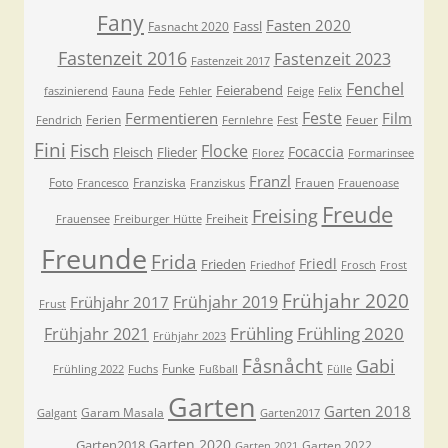
Fany
Fasten 2020
Fassl
Fasnacht 2020
Fastenzeit 2016
Fastenzeit 2023
Fastenzeit 2017
Fenchel
Feierabend
Fede
faszinierend
Fauna
Fehler
Feige
Felix
Feste
Fermentieren
Film
Ferien
Feuer
Fendrich
Fernlehre
Fest
Fini
Fisch
Flocke
Focaccia
Fleisch
Flieder
Florez
Formarinsee
Franzl
Foto
Franziska
Frauen
Francesco
Franziskus
Frauenoase
Freude
Freising
Freiheit
Frauensee
Freiburger Hütte
Freunde
Frida
Friedl
Frieden
Friedhof
Frosch
Frost
Frühjahr 2020
Frühjahr 2019
Frühjahr 2017
Frust
Frühling
Frühling 2020
Frühjahr 2021
Frühjahr 2023
Fåsnåcht
Gabi
Funke
Frühling 2022
Fuchs
Fußball
Fülle
Garten
Garten 2018
Garam Masala
Galgant
Garten2017
Garten 2020
Garten2018
Garten 2022
Garten 2021