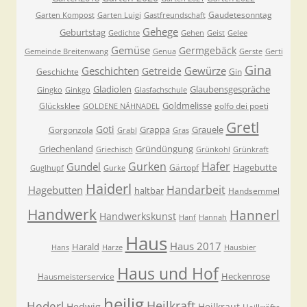
Gaudetesonntag
Garten Kompost
Garten Luigi
Gastfreundschaft
Gehege
Geburtstag
Gedichte
Gehen
Geist
Gelee
Gemüse
Germgebäck
Gemeinde Breitenwang
Genua
Gerste
Gerti
Gina
Geschichten
Gewürze
Getreide
Geschichte
Gin
Gladiolen
Glaubensgespräche
Gingko
Ginkgo
Glasfachschule
Goldmelisse
Glücksklee
golfo dei poeti
GOLDENE NÄHNADEL
Gretl
Goti
Grappa
Grauele
Gorgonzola
Grabl
Gras
Griechenland
Gründüngung
Griechisch
Grünkohl
Grünkraft
Gurken
Hafer
Gundel
Hagebutte
Gärtopf
Guglhupf
Gurke
Haiderl
Handarbeit
Hagebutten
haltbar
Handsemmel
Handwerk
Hannerl
Handwerkskunst
Hanf
Hannah
Haus
Haus 2017
Harald
Hans
Harze
Hausbier
Haus und Hof
Heckenrose
Hausmeisterservice
heilig
Heilkraft
Hederl
Hedwig
Heilkraut