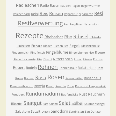
Radieschen
Radio
Rasen
Raupen
Regen
Regenwürmer
Resi
Reis
Reisen
Reini
Reichenbach
Reparatur
reparieren
Restlverwertung
Rezension
Rex
Rexgläser
Rezepte
Ribisel
Rho
Rhabarber
Ribiseln
Riegele
Richard
Ribiselsaft
Rieden
Rieden See
Riesenkamille
Ringelblume
Risotto
Rindenmulch
Rindfleisch
Ringelblumen
riso
Rittersporn
Ritschi
Rispenhortensie
Rita
Ritual
Rituale
Rizinus
Rohnen
Robert
Rodeln
Rollatorjahr
Rohnenkraut
Rom
Rosen
Rosa
Rosenhaus
Romeo
Roma
Rosenblätter
Roveja
Ruhe
Rosenweihrauch
Ruach
Ruccola
Ruhe und Langsamkeit
Rundumadum
Rust
Räuchern
Rundbeet
Rupfensäcke
Saatgut
Salat
Salbei
Rübstiel
Saft
Salami
Salomonssiegel
Sanddorn
Salvatore
Salzzitronen
Sandkisten
San Donato