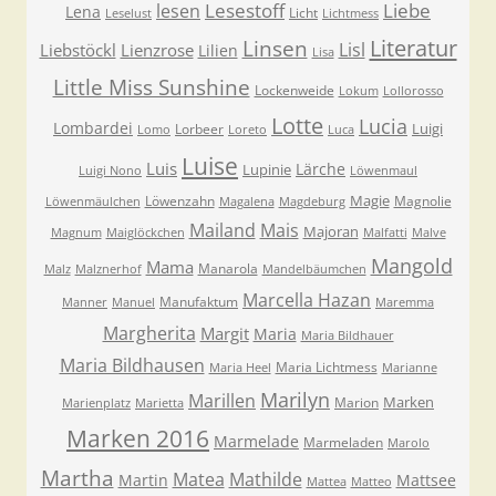
Lesestoff
Liebe
lesen
Lena
Licht
Leselust
Lichtmess
Literatur
Linsen
Lisl
Liebstöckl
Lienzrose
Lilien
Lisa
Little Miss Sunshine
Lockenweide
Lokum
Lollorosso
Lotte
Lucia
Lombardei
Luigi
Lorbeer
Lomo
Loreto
Luca
Luise
Luis
Lärche
Lupinie
Luigi Nono
Löwenmaul
Magie
Löwenzahn
Magnolie
Löwenmäulchen
Magalena
Magdeburg
Mailand
Mais
Majoran
Magnum
Maiglöckchen
Malfatti
Malve
Mangold
Mama
Manarola
Malz
Malznerhof
Mandelbäumchen
Marcella Hazan
Manufaktum
Manner
Manuel
Maremma
Margherita
Margit
Maria
Maria Bildhauer
Maria Bildhausen
Maria Lichtmess
Maria Heel
Marianne
Marilyn
Marillen
Marken
Marion
Marienplatz
Marietta
Marken 2016
Marmelade
Marmeladen
Marolo
Martha
Matea
Mathilde
Martin
Mattsee
Mattea
Matteo