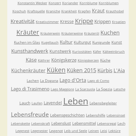
Konstantin Wecker
Konzert
Koriander
Kornblume
Kornblumen
Kraut
Koschuh
Kraftquelle
Kraniche
Krankheit
Krapfen
Krauthobel
Krippe
Kreativität
Krippen
Kresse
Kreativzimmer
Kroatien
Kräuter
Kuchen
Kräuterwein
Kräuterweine
Kräuteröl
Kultur
Kulturgut
Kunst
Kuchen im Glas
Kunigunde
Kugellauch
Kunsthandwerk
Kunstwerk
Kuriositäten
Käfer
Kälteeinbruch
Käse
Königskerze
Küche
Käthrer
Königskerzen
Küken
Küken 2015
Kürbis
L'Aia
Küchenkräuter
Lago d'Orta
Lachen
La Dogana
Lago di Como
Lago di Trasimeno
La Spezia
Lago Maggiore
La Scarzuola
Latsche
Leben
Lavendel
Lauch
Lebensbegleiter
Laufen
Lebensfreude
Lebensgeschichten
Lebenshilfe
Lebensinsel
Lebenslust
Lebensmittel
Lech
Lebenskette
Lebenskraft
Lebensregal
Legenot
Legenest
Legenester
Leib und Seele
Leinen
Leisi
Lektüre