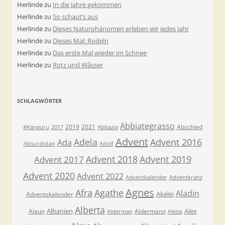
Herlinde
zu
In die Jahre gekommen
Herlinde
zu
So schaut’s aus
Herlinde
zu
Dieses Naturphänomen erleben wir jedes Jahr
Herlinde
zu
Dieses Mal: Rodeln
Herlinde
zu
Das erste Mal wieder im Schnee
Herlinde
zu
Rotz und Wåsser
SCHLAGWÖRTER
Abbiategrasso
2019
2021
Abschied
#Känguru
2017
Abbazia
Advent
Adela
Advent 2016
Ada
Absurdistan
Adolf
Advent 2018
Advent 2019
Advent 2017
Advent 2020
Advent 2022
Adventkalender
Adventkranz
Agnes
Afra
Agathe
Aladin
Akelei
Adventskalender
Alberta
Albanien
Alex
Alaun
Aldermann
Alderman
Alessi