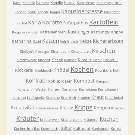
Kamin
Kamera
Kamille
Kalea
Kamelie
Kaminfeuer
Kamingespräche
Kapuzinerkresse
Kanu
Kanada
Kapelle
Kappa
Kardamon
Kartoffeln
Karla
Karotten
Karpathos
Karfiol
Kastlunger
Kastanienmehl
Kastlunger Krippe
Kaspressknödel
Katzen
Kichererbsen
Kekse
Katharina
keinBiskuit
Kathi
Kirschen
Kiesbye's
Kieselgur
Kirschbaum
Kirschblüten
Klavier
Klassik
Kirschzweige
Klarheit
Klausen
Klenk
Klocker-Ei
Kochen
Knödel
Klockerei
Kochkurs
Knoblauch
Kohl
Kohlrabi
Kompost
Kohlsprossen
Kompott
Konstantin Wecker
Konzert
Koriander
Kornblume
Kornblumen
Kraut
Koschuh
Kraftquelle
Kraniche
Krankheit
Krapfen
Krauthobel
Krippe
Kreativität
Krippen
Kresse
Kreativzimmer
Kroatien
Kräuter
Kuchen
Kräuterwein
Kräuterweine
Kräuteröl
Kultur
Kulturgut
Kunst
Kuchen im Glas
Kunigunde
Kugellauch