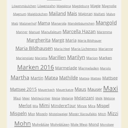
Magie
Löwenzahn
Magnolie
Löwenmäulchen
Magalena
Magdeburg
Mailand
Mais
Majoran
Magnum
Maiglöckchen
Malfatti
Malve
Mangold
Mama
Manarola
Malz
Malznerhof
Mandelbäumchen
Marcella Hazan
Manufaktum
Manner
Manuel
Maremma
Margherita
Margit
Maria
Maria Bildhauer
Maria Bildhausen
Maria Lichtmess
Maria Heel
Marianne
Marilyn
Marillen
Marken
Marion
Marienplatz
Marietta
Marken 2016
Marmelade
Marmeladen
Marolo
Martha
Matea
Mathilde
Martin
Mattsee
Mattea
Matteo
Maxi
Maus
Mattsee 2015
Mauser
Mauerbach
Mauerkatze
Melanzani
Mazi
Meer
Mehlwürmer
Meise
Melanie
Melk
Melone
Mimi
Merlot
Mispel
MindereTour
Minze
Mira
Mia
Mispeln
Mizzi
Mist
Misteln
Mister Varoufakis
Mistelzweige
Mitch
Mohn
Mond
Mohnblüte
Mohnblüten
Mole West
Mondsee