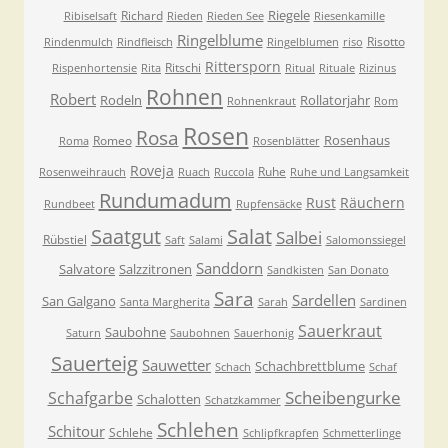
Riegele
Richard
Ribiselsaft
Rieden
Rieden See
Riesenkamille
Ringelblume
Risotto
Rindenmulch
Rindfleisch
Ringelblumen
riso
Rittersporn
Ritschi
Rispenhortensie
Rita
Ritual
Rituale
Rizinus
Rohnen
Robert
Rodeln
Rollatorjahr
Rohnenkraut
Rom
Rosen
Rosa
Rosenhaus
Romeo
Roma
Rosenblätter
Roveja
Ruhe
Rosenweihrauch
Ruach
Ruccola
Ruhe und Langsamkeit
Rundumadum
Rust
Räuchern
Rundbeet
Rupfensäcke
Saatgut
Salat
Salbei
Rübstiel
Saft
Salami
Salomonssiegel
Sanddorn
Salvatore
Salzzitronen
Sandkisten
San Donato
Sara
Sardellen
San Galgano
Santa Margherita
Sarah
Sardinen
Sauerkraut
Saubohne
Saturn
Saubohnen
Sauerhonig
Sauerteig
Sauwetter
Schachbrettblume
Schach
Schaf
Scheibengurke
Schafgarbe
Schalotten
Schatzkammer
Schlehen
Schitour
Schlehe
Schlipfkrapfen
Schmetterlinge