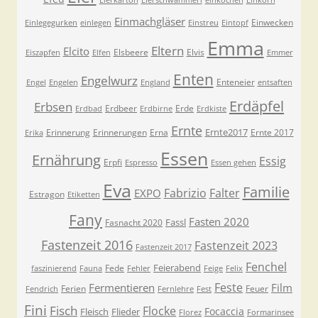
Eierkarton
Eierschwammerl
einkochen
Einkorn
Einmachgläser
Einwecken
Einlegegurken
einlegen
Einstreu
Eintopf
Emma
Eltern
Elcito
Elsbeere
Elvis
Eiszapfen
Elfen
Emmer
Enten
Engelwurz
Enteneier
Engel
Engelen
England
entsaften
Erdäpfel
Erbsen
Erdbeer
Erde
Erdbad
Erdbirne
Erdkiste
Ernte
Ernte2017
Erinnerung
Erinnerungen
Erna
Ernte 2017
Erika
Essen
Ernährung
Essig
Erpfi
Espresso
Essen gehen
Eva
Familie
Fabrizio
Falter
EXPO
Estragon
Etiketten
Fany
Fasten 2020
Fassl
Fasnacht 2020
Fastenzeit 2016
Fastenzeit 2023
Fastenzeit 2017
Fenchel
Feierabend
Fede
faszinierend
Fauna
Fehler
Feige
Felix
Feste
Fermentieren
Film
Ferien
Feuer
Fendrich
Fernlehre
Fest
Fini
Fisch
Flocke
Focaccia
Fleisch
Flieder
Florez
Formarinsee