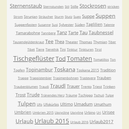
Sternenstaub
Stockrosen
Stille
Sternstunden
Stil
stricken
Suppen
Suppe
Strunjan
Strom
Sträucher
Sturm
Stutz
Sugo
Taglilien
Suppenfasten
Sylvester
Süden
Susanne
Susi
Talente
Tanz
Tau
Taubnessel
Tarte
Tamarabohne
Tannberg
Tee
Thea
Theater
Thomas
Thymian
Tausendgüldenkraut
Tiber
Tiere
Tini
Tibet
Tierethik
Tinktur
Tinkturen
Tirol
Tischgeflüster
Tomaten
Tod
Tomatillos
Ton
Toskana
Topinambur
Tradition
Topfen
Toskana 2015
Trauben
Trappe
Trappistenbier
Trasimenbohnen
Trastevere
Traudl
Trauer
Trento
Triest
Trinken
Traubenblumen
Traudi
Trude
Trost
Tschippo
Tränendes Herz
Träume
Tschuli
Tulpe
Tulpen
Umadum
Ultimo
Umathum
Ufokürbis
Ufo
Umbrien
Urisee
Urbino
Umbrien 2015
Upcycling
Upcyling
Uri
Urlaub 2015
Urlaub
Urlaub2017
Urlaub 2016