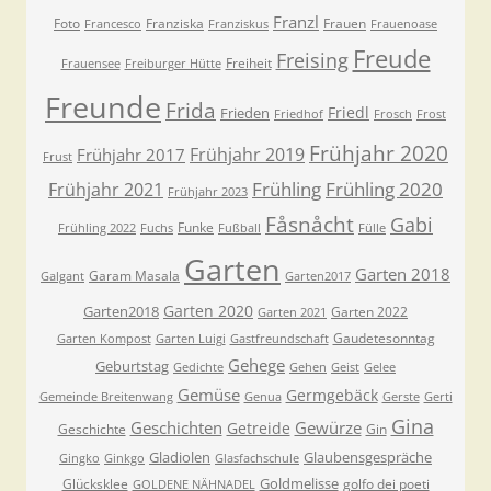
Franzl
Foto
Franziska
Frauen
Francesco
Franziskus
Frauenoase
Freude
Freising
Freiheit
Frauensee
Freiburger Hütte
Freunde
Frida
Friedl
Frieden
Friedhof
Frosch
Frost
Frühjahr 2020
Frühjahr 2019
Frühjahr 2017
Frust
Frühling
Frühling 2020
Frühjahr 2021
Frühjahr 2023
Fåsnåcht
Gabi
Funke
Frühling 2022
Fuchs
Fußball
Fülle
Garten
Garten 2018
Garam Masala
Galgant
Garten2017
Garten 2020
Garten2018
Garten 2022
Garten 2021
Gaudetesonntag
Garten Kompost
Garten Luigi
Gastfreundschaft
Gehege
Geburtstag
Gedichte
Gehen
Geist
Gelee
Gemüse
Germgebäck
Gemeinde Breitenwang
Genua
Gerste
Gerti
Gina
Geschichten
Gewürze
Getreide
Geschichte
Gin
Gladiolen
Glaubensgespräche
Gingko
Ginkgo
Glasfachschule
Goldmelisse
Glücksklee
golfo dei poeti
GOLDENE NÄHNADEL