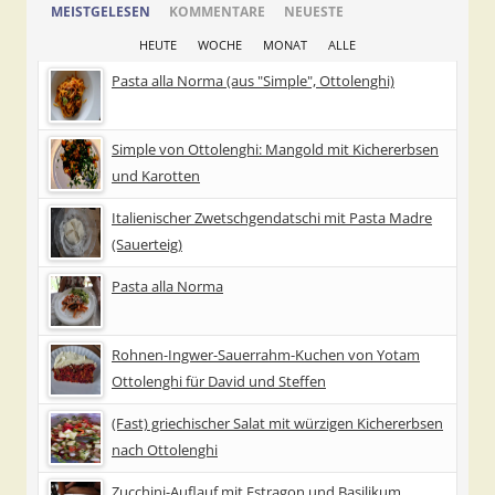
MEISTGELESEN
KOMMENTARE
NEUESTE
HEUTE
WOCHE
MONAT
ALLE
Pasta alla Norma (aus "Simple", Ottolenghi)
Simple von Ottolenghi: Mangold mit Kichererbsen
und Karotten
Italienischer Zwetschgendatschi mit Pasta Madre
(Sauerteig)
Pasta alla Norma
Rohnen-Ingwer-Sauerrahm-Kuchen von Yotam
Ottolenghi für David und Steffen
(Fast) griechischer Salat mit würzigen Kichererbsen
nach Ottolenghi
Zucchini-Auflauf mit Estragon und Basilikum