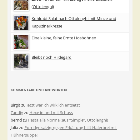
(Ottolenghi)
Kohlrabi-Salat nach Ottolenghi mit Minze und
Kapuzinerkresse
Eine kleine, feine Ernte Hosbohnen
Bleibt noch Hildegard
KOMMENTARE UND ANTWORTEN
Birgit
zu
Jetzt war ich wirklich entsetzt
Zandiy
zu
Hexe in und mit Schuss
bernd
zu
Pasta alla Norma (aus “Simple”, Ottolenghi)
Julia
zu
Porridge salzig: gegen Erkältung hilft Haferbrei mit
Hühnersuppe!