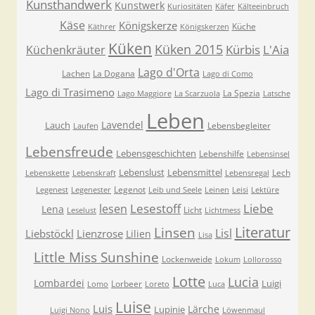
Kunsthandwerk
Kunstwerk
Kuriositäten
Käfer
Kälteeinbruch
Käse
Königskerze
Küche
Käthrer
Königskerzen
Küken
Küken 2015
Kürbis
L'Aia
Küchenkräuter
Lago d'Orta
Lachen
La Dogana
Lago di Como
Lago di Trasimeno
La Spezia
Lago Maggiore
La Scarzuola
Latsche
Leben
Lavendel
Lauch
Lebensbegleiter
Laufen
Lebensfreude
Lebensgeschichten
Lebenshilfe
Lebensinsel
Lebenslust
Lebensmittel
Lech
Lebenskette
Lebenskraft
Lebensregal
Legenot
Legenest
Legenester
Leib und Seele
Leinen
Leisi
Lektüre
Lesestoff
Liebe
lesen
Lena
Licht
Leselust
Lichtmess
Literatur
Linsen
Lisl
Liebstöckl
Lienzrose
Lilien
Lisa
Little Miss Sunshine
Lockenweide
Lokum
Lollorosso
Lotte
Lucia
Lombardei
Luigi
Lorbeer
Lomo
Loreto
Luca
Luise
Luis
Lärche
Lupinie
Luigi Nono
Löwenmaul