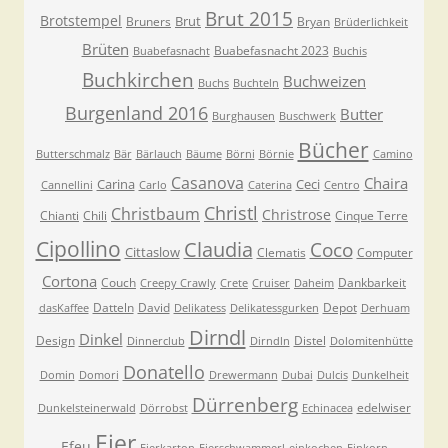
Brut 2015
Brotstempel
Brut
Bruners
Bryan
Brüderlichkeit
Brüten
Buabefasnacht 2023
Buabefasnacht
Buchis
Buchkirchen
Buchweizen
Buchs
Buchteln
Burgenland 2016
Butter
Burghausen
Buschwerk
Bücher
Butterschmalz
Bär
Bärlauch
Bäume
Börni
Börnie
Camino
Casanova
Chaira
Carina
Ceci
Cannellini
Carlo
Caterina
Centro
Christl
Christbaum
Christrose
Chianti
Chili
Cinque Terre
Cipollino
Claudia
Coco
Cittaslow
Clematis
Computer
Cortona
Couch
Dankbarkeit
Creepy Crawly
Crete
Cruiser
Daheim
Datteln
David
Depot
dasKaffee
Delikatess
Delikatessgurken
Derhuam
Dirndl
Dinkel
Design
Distel
Dinnerclub
Dirndln
Dolomitenhütte
Donatello
Domin
Domori
Drewermann
Dubai
Dulcis
Dunkelheit
Dürrenberg
edelwiser
Dunkelsteinerwald
Dörrobst
Echinacea
Eier
Efeu