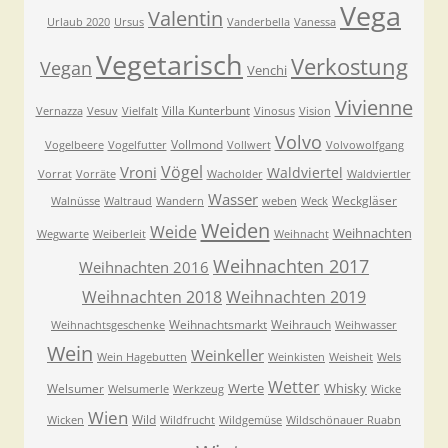
Vega
Valentin
Urlaub 2020
Ursus
Vanderbella
Vanessa
Vegetarisch
Verkostung
Vegan
Venchi
Vivienne
Villa Kunterbunt
Vernazza
Vesuv
Vielfalt
Vinosus
Vision
Volvo
Vollmond
Vogelbeere
Vogelfutter
Vollwert
Volvowolfgang
Vögel
Vroni
Waldviertel
Vorrat
Vorräte
Wacholder
Waldviertler
Wasser
Weckgläser
Walnüsse
Waltraud
Wandern
weben
Weck
Weiden
Weide
Weihnachten
Wegwarte
Weiberleit
Weihnacht
Weihnachten 2017
Weihnachten 2016
Weihnachten 2018
Weihnachten 2019
Weihnachtsmarkt
Weihrauch
Weihnachtsgeschenke
Weihwasser
Wein
Weinkeller
Wein Hagebutten
Weinkisten
Weisheit
Wels
Wetter
Werte
Whisky
Welsumer
Welsumerle
Werkzeug
Wicke
Wien
Wild
Wicken
Wildfrucht
Wildgemüse
Wildschönauer Ruabn