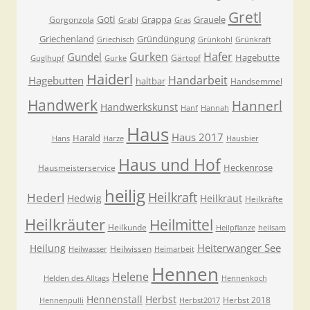
Gretl
Goti
Grappa
Grauele
Gorgonzola
Grabl
Gras
Griechenland
Gründüngung
Griechisch
Grünkohl
Grünkraft
Gurken
Hafer
Gundel
Hagebutte
Gärtopf
Guglhupf
Gurke
Haiderl
Handarbeit
Hagebutten
haltbar
Handsemmel
Handwerk
Hannerl
Handwerkskunst
Hanf
Hannah
Haus
Haus 2017
Harald
Hans
Harze
Hausbier
Haus und Hof
Heckenrose
Hausmeisterservice
heilig
Heilkraft
Hederl
Hedwig
Heilkraut
Heilkräfte
Heilkräuter
Heilmittel
Heilkunde
Heilpflanze
heilsam
Heiterwanger See
Heilung
Heilwissen
Heilwasser
Heimarbeit
Hennen
Helene
Helden des Alltags
Hennenkoch
Hennenstall
Herbst
Herbst 2018
Hennenpulli
Herbst2017