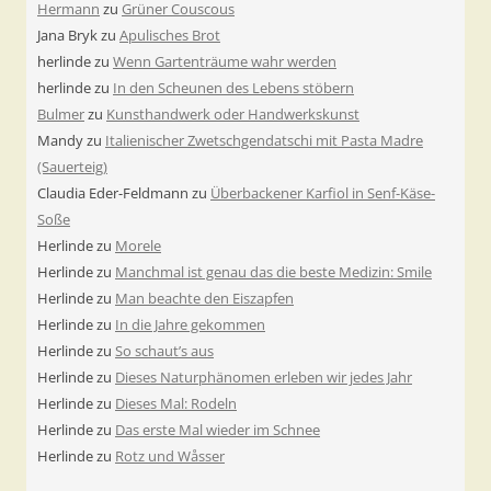
Hermann
zu
Grüner Couscous
Jana Bryk
zu
Apulisches Brot
herlinde
zu
Wenn Gartenträume wahr werden
herlinde
zu
In den Scheunen des Lebens stöbern
Bulmer
zu
Kunsthandwerk oder Handwerkskunst
Mandy
zu
Italienischer Zwetschgendatschi mit Pasta Madre
(Sauerteig)
Claudia Eder-Feldmann
zu
Überbackener Karfiol in Senf-Käse-
Soße
Herlinde
zu
Morele
Herlinde
zu
Manchmal ist genau das die beste Medizin: Smile
Herlinde
zu
Man beachte den Eiszapfen
Herlinde
zu
In die Jahre gekommen
Herlinde
zu
So schaut’s aus
Herlinde
zu
Dieses Naturphänomen erleben wir jedes Jahr
Herlinde
zu
Dieses Mal: Rodeln
Herlinde
zu
Das erste Mal wieder im Schnee
Herlinde
zu
Rotz und Wåsser