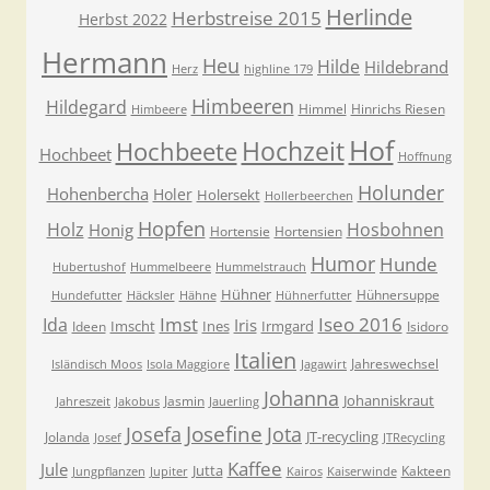
Herlinde
Herbstreise 2015
Herbst 2022
Hermann
Heu
Hilde
Hildebrand
Herz
highline 179
Himbeeren
Hildegard
Himmel
Hinrichs Riesen
Himbeere
Hof
Hochzeit
Hochbeete
Hochbeet
Hoffnung
Holunder
Hohenbercha
Holer
Holersekt
Hollerbeerchen
Hopfen
Holz
Hosbohnen
Honig
Hortensie
Hortensien
Humor
Hunde
Hubertushof
Hummelbeere
Hummelstrauch
Hühner
Hühnersuppe
Hundefutter
Häcksler
Hähne
Hühnerfutter
Imst
Iseo 2016
Ida
Iris
Imscht
Ines
Irmgard
Ideen
Isidoro
Italien
Jahreswechsel
Isländisch Moos
Isola Maggiore
Jagawirt
Johanna
Johanniskraut
Jasmin
Jahreszeit
Jakobus
Jauerling
Josefa
Josefine
Jota
JT-recycling
Jolanda
Josef
JTRecycling
Kaffee
Jule
Jutta
Kakteen
Jungpflanzen
Jupiter
Kairos
Kaiserwinde