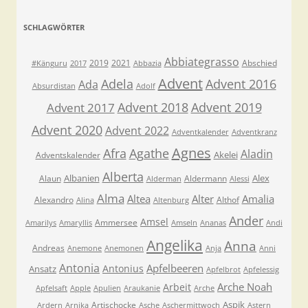
SCHLAGWÖRTER
Abbiategrasso
2019
2021
Abschied
#Känguru
2017
Abbazia
Advent
Adela
Advent 2016
Ada
Absurdistan
Adolf
Advent 2018
Advent 2019
Advent 2017
Advent 2020
Advent 2022
Adventkalender
Adventkranz
Agnes
Afra
Agathe
Aladin
Akelei
Adventskalender
Alberta
Albanien
Alex
Alaun
Aldermann
Alderman
Alessi
Alma
Altea
Alter
Amalia
Alexandro
Althof
Alina
Altenburg
Ander
Amsel
Ammersee
Amarilys
Amaryllis
Amseln
Ananas
Andi
Angelika
Anna
Andreas
Anemone
Anemonen
Anja
Anni
Antonia
Apfelbeeren
Antonius
Ansatz
Apfelbrot
Apfelessig
Arche Noah
Arbeit
Apfelsaft
Apple
Apulien
Araukanie
Arche
Aspik
Artischocke
Ardern
Arnika
Asche
Aschermittwoch
Astern