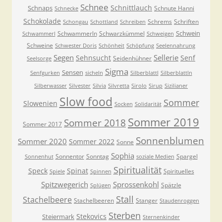
Schnee
Schnittlauch
Schnaps
Schnute Hanni
Schnecke
Schokolade
Schrems
Schriften
Schongau
Schottland
Schreiben
Schwein
Schwammerln
Schwarzkümmel
Schwammerl
Schweigen
Schweine
Schwester Doris
Schönheit
Schöpfung
Seelennahrung
Segen
Sellerie
Sehnsucht
Senf
Seidenhühner
Seelsorge
Sigma
Sensen
Senfgurken
sicheln
Silberblattl
Silberblattln
Silberwasser
Silvester
Silvia
Silvretta
Sirolo
Sirup
Sizilianer
Slow food
Sommer
Slowenien
Socken
Solidarität
Sommer 2019
Sommer 2018
Sommer 2017
Sonnenblumen
Sommer 2020
Sommer 2022
Sonne
Sophia
Sonnentor
Sonntag
Spargel
Sonnenhut
soziale Medien
Spiritualität
Speck
Spinat
Spirituelles
Spiele
Spinnen
Spitzwegerich
Sprossenkohl
Spätzle
Splügen
Stall
Stachelbeere
Stachelbeeren
Stanger
Staudenroggen
Sterben
Stekovics
Steiermark
Sternenkinder