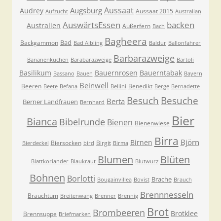
Aussaat
Augsburg
Audrey
Aussaat 2015
Aufzucht
Australian
AuswärtsEssen
backen
Australien
Außerfern
Bach
Bagheera
Bad
Backgammon
Bad Aibling
Baldur
Ballonfahrer
Barbarazweige
Bananenkuchen
Barabarazweige
Bartoli
Basilikum
Bauernrosen
Bauerntabak
Bassano
Bauen
Bayern
Beinwell
Beeren
Benedikt
Beete
Befana
Bellini
Berge
Bernadette
Besuche
Besuch
Berta
Berner Landfrauen
Bernhard
Bier
Bianca
Bibelrunde
Bienen
Bienenwiese
Birra
Björn
Birnen
Biersocken
Birgit
Bierdeckel
bird
Birma
Blumen
Blüten
Blattkoriander
Blaukraut
Blutwurz
Bohnen
Borlotti
Brache
Bougainvillea
Bovist
Brauch
Brennnesseln
Brauchtum
Breitenwang
Brenner
Brennig
Brot
Brombeeren
Brotklee
Brennsuppe
Briefmarken