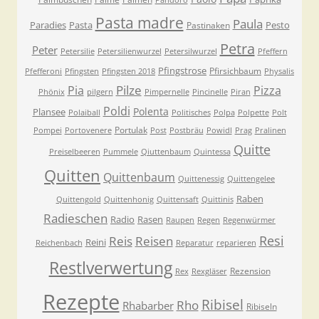
Pandoro
Pasta madre
Paula
Paradies
Pasta
Pesto
Pastinaken
Petra
Peter
Petersilie
Petersilienwurzel
Petersilwurzel
Pfeffern
Pfingstrose
Pfirsichbaum
Pfefferoni
Pfingsten
Pfingsten 2018
Physalis
Pilze
Pia
Pizza
Phönix
pilgern
Pimpernelle
Pincinelle
Piran
Poldi
Polenta
Plansee
Polaiball
Politisches
Polpa
Polpette
Polt
Portulak
Pompei
Portovenere
Post
Postbräu
Powidl
Prag
Pralinen
Quitte
Preiselbeeren
Pummele
Qiuttenbaum
Quintessa
Quitten
Quittenbaum
Quittenessig
Quittengelee
Raben
Quittengold
Quittenhonig
Quittensaft
Quittinis
Radieschen
Radio
Rasen
Raupen
Regen
Regenwürmer
Resi
Reis
Reisen
Reini
Reichenbach
Reparatur
reparieren
Restlverwertung
Rezension
Rex
Rexgläser
Rezepte
Ribisel
Rho
Rhabarber
Ribiseln