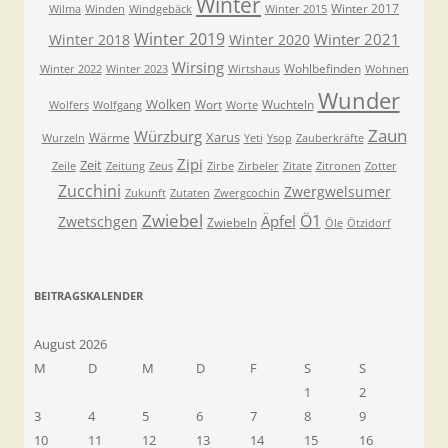
Winter
Winter 2017
Wilma
Winden
Windgebäck
Winter 2015
Winter 2019
Winter 2021
Winter 2018
Winter 2020
Wirsing
Wohlbefinden
Winter 2022
Winter 2023
Wirtshaus
Wohnen
Wunder
Wolken
Wort
Wuchteln
Wolfers
Wolfgang
Worte
Zaun
Würzburg
Xarus
Wärme
Wurzeln
Yeti
Ysop
Zauberkräfte
Zipi
Zeit
Zeile
Zeitung
Zeus
Zirbe
Zirbeler
Zitate
Zitronen
Zotter
Zucchini
Zwergwelsumer
Zukunft
Zutaten
Zwergcochin
Zwiebel
Ö1
Äpfel
Zwetschgen
Zwiebeln
Öle
Ötzidorf
BEITRAGSKALENDER
August 2026
M
D
M
D
F
S
S
1
2
3
4
5
6
7
8
9
10
11
12
13
14
15
16