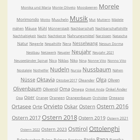
Morele
Monika und Maria
Monte Oliveto
Moosbeeren
Musik
Morimondo
Muscheln
Motto
Mut
Muttern
Mädele
Mäuse
Mühl
mähen
Münnerstadt
Nachbarschaft
Nachbarschaftshilfe
Nahrungsmittel
Nachhaltigkeit
Nacht
Nachtkerze
Narzissen
Natascha
Nesselwang
Natur
Negerle
Nera
Nepalhilfe
Nessun Dorma
Neujahr
Nestbau
Netzwerk
Neugier
Neujahr 2021
Nico
Niklas
Niko
Neuseeländer Spinat
Nina
Nonne Vito
Nonno Vito
Nudeln
Nussbaum
Nostalgie
Nothelfer
Nursia
Nähen
Oktavia
Nüsse
Olga
Oliven
Oleander
Oktober2017
Olivenbaum
Oma
Olivenöl
Omega
Onkel Ander
Onkel Anda
Oper
Orangen
Orangenbaum
Oregano
Opa
Orange
Orchidee
Orvieto
Ostern 2016
Ortasee
Oskar
Ostern
Orte
Ostern 2018
Ostern 2017
Ostern 2019
Ostern 2021
Ottolenghi
Osttirol
Ostern 2023
Ostern 2022
Papa
Paolo
Paprika
Palmbuschen
Palme
Palmen