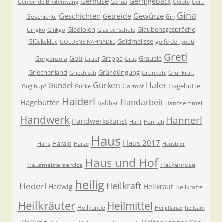
Gemüse
Germgebäck
Gemeinde Breitenwang
Genua
Gerste
Gerti
Gina
Geschichten
Gewürze
Getreide
Geschichte
Gin
Gladiolen
Glaubensgespräche
Gingko
Ginkgo
Glasfachschule
Goldmelisse
Glücksklee
golfo dei poeti
GOLDENE NÄHNADEL
Gretl
Goti
Grappa
Grauele
Gorgonzola
Grabl
Gras
Griechenland
Gründüngung
Griechisch
Grünkohl
Grünkraft
Gurken
Hafer
Gundel
Hagebutte
Gärtopf
Guglhupf
Gurke
Haiderl
Handarbeit
Hagebutten
haltbar
Handsemmel
Handwerk
Hannerl
Handwerkskunst
Hanf
Hannah
Haus
Haus 2017
Harald
Hans
Harze
Hausbier
Haus und Hof
Heckenrose
Hausmeisterservice
heilig
Heilkraft
Hederl
Hedwig
Heilkraut
Heilkräfte
Heilkräuter
Heilmittel
Heilkunde
Heilpflanze
heilsam