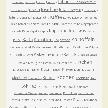
Johanna
Johanniskraut
Jasmin
Jahreszeit
Jakobus
Jauerling
Josefa
Josefine
Jota
JT-recycling
Jolanda
Josef
JTRecycling
Kaffee
Jule
Jutta
Kakteen
Jungpflanzen
Jupiter
Kairos
Kaiserwinde
Kamin
Kamera
Kamille
Kalea
Kamelie
Kaminfeuer
Kamingespräche
Kapuzinerkresse
Kanu
Kanada
Kapelle
Kappa
Kardamon
Kartoffeln
Karla
Karotten
Karpathos
Karfiol
Kastlunger
Kastanienmehl
Kastlunger Krippe
Kaspressknödel
Katzen
Kichererbsen
Kekse
Katharina
keinBiskuit
Kathi
Kirschen
Kiesbye's
Kieselgur
Kirschbaum
Kirschblüten
Klavier
Klassik
Kirschzweige
Klarheit
Klausen
Klenk
Klocker-Ei
Kochen
Knödel
Klockerei
Kochkurs
Knoblauch
Kohl
Kohlrabi
Kompost
Kohlsprossen
Kompott
Konstantin Wecker
Konzert
Koriander
Kornblume
Kornblumen
Kraut
Koschuh
Kraftquelle
Kraniche
Krankheit
Krapfen
Krauthobel
Krippe
Kreativität
Krippen
Kresse