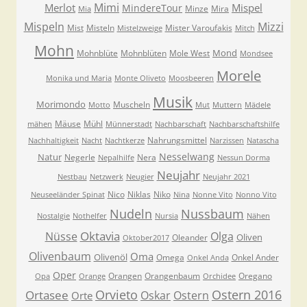
Mimi
Merlot
Mispel
MindereTour
Minze
Mira
Mia
Mispeln
Mizzi
Mist
Misteln
Mister Varoufakis
Mistelzweige
Mitch
Mohn
Mond
Mohnblüte
Mohnblüten
Mole West
Mondsee
Morele
Monika und Maria
Monte Oliveto
Moosbeeren
Musik
Morimondo
Muscheln
Motto
Mut
Muttern
Mädele
Mäuse
Mühl
mähen
Münnerstadt
Nachbarschaft
Nachbarschaftshilfe
Nahrungsmittel
Nachhaltigkeit
Nacht
Nachtkerze
Narzissen
Natascha
Nesselwang
Natur
Negerle
Nera
Nepalhilfe
Nessun Dorma
Neujahr
Nestbau
Netzwerk
Neugier
Neujahr 2021
Nico
Niklas
Niko
Neuseeländer Spinat
Nina
Nonne Vito
Nonno Vito
Nudeln
Nussbaum
Nostalgie
Nothelfer
Nursia
Nähen
Oktavia
Nüsse
Olga
Oliven
Oleander
Oktober2017
Olivenbaum
Oma
Olivenöl
Omega
Onkel Ander
Onkel Anda
Oper
Orangen
Orangenbaum
Oregano
Opa
Orange
Orchidee
Orvieto
Ostern 2016
Ortasee
Oskar
Ostern
Orte