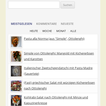
Suchen
nach:
MEISTGELESEN
KOMMENTARE
NEUESTE
HEUTE
WOCHE
MONAT
ALLE
Pasta alla Norma (aus "Simple", Ottolenghi)
Simple von Ottolenghi: Mangold mit Kichererbsen
und Karotten
Italienischer Zwetschgendatschi mit Pasta Madre
(Sauerteig)
(Fast) griechischer Salat mit würzigen Kichererbsen
nach Ottolenghi
Kohlrabi-Salat nach Ottolenghi mit Minze und
Kapuzinerkresse