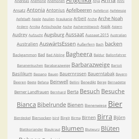
Anna
Andreas
Anemone
Anemonen
Anja
Anni
Antonia
Apfelbeeren
Antonius
Ansatz
Apfelbrot
Apfelessig
Arche Noah
Arbeit
Apfelsaft
Apple
Apulien
Araukanie
Arche
Aspik
Artischocke
Ardern
Arnika
Asche
Aschermittwoch
Astern
Aussaat
Augsburg
Audrey
Aussaat 2015
Aufzucht
Australian
AuswärtsEssen
backen
Australien
Außerfern
Bach
Bagheera
Bad
Backgammon
Bad Aibling
Baldur
Ballonfahrer
Barbarazweige
Bananenkuchen
Barabarazweige
Bartoli
Basilikum
Bauernrosen
Bauerntabak
Bassano
Bauen
Bayern
Beinwell
Beeren
Benedikt
Beete
Befana
Bellini
Berge
Bernadette
Besuche
Besuch
Berta
Berner Landfrauen
Bernhard
Bier
Bianca
Bibelrunde
Bienen
Bienenwiese
Birra
Björn
Birnen
Biersocken
Birgit
Bierdeckel
bird
Birma
Blumen
Blüten
Blattkoriander
Blaukraut
Blutwurz