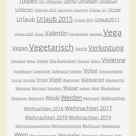
Tulpen
Umadum
Ultimo
Umathum
Ufokürbis
Ufo
Umbrien
Urisee
Urbino
Umbrien 2015
Upcycling
Upcyling
Uri
Urlaub 2015
Urlaub
Urlaub2017
Urlaub 2016
Vega
Valentin
Urlaub 2020
Ursus
Vanderbella
Vanessa
Vegetarisch
Verkostung
Vegan
Venchi
Vivienne
Villa Kunterbunt
Vernazza
Vesuv
Vielfalt
Vinosus
Vision
Volvo
Vollmond
Vogelbeere
Vogelfutter
Vollwert
Volvowolfgang
Vögel
Vroni
Waldviertel
Vorrat
Vorräte
Wacholder
Waldviertler
Wasser
Weckgläser
Walnüsse
Waltraud
Wandern
weben
Weck
Weiden
Weide
Weihnachten
Wegwarte
Weiberleit
Weihnacht
Weihnachten 2017
Weihnachten 2016
Weihnachten 2018
Weihnachten 2019
Weihnachtsmarkt
Weihrauch
Weihnachtsgeschenke
Weihwasser
Wein
Weinkeller
Wein Hagebutten
Weinkisten
Weisheit
Wels