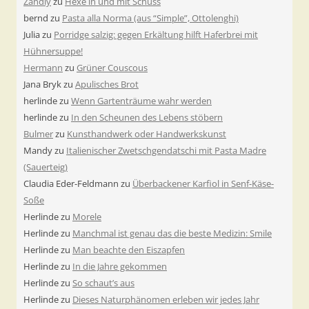
Zandiy
zu
Hexe in und mit Schuss
bernd
zu
Pasta alla Norma (aus “Simple”, Ottolenghi)
Julia
zu
Porridge salzig: gegen Erkältung hilft Haferbrei mit
Hühnersuppe!
Hermann
zu
Grüner Couscous
Jana Bryk
zu
Apulisches Brot
herlinde
zu
Wenn Gartenträume wahr werden
herlinde
zu
In den Scheunen des Lebens stöbern
Bulmer
zu
Kunsthandwerk oder Handwerkskunst
Mandy
zu
Italienischer Zwetschgendatschi mit Pasta Madre
(Sauerteig)
Claudia Eder-Feldmann
zu
Überbackener Karfiol in Senf-Käse-
Soße
Herlinde
zu
Morele
Herlinde
zu
Manchmal ist genau das die beste Medizin: Smile
Herlinde
zu
Man beachte den Eiszapfen
Herlinde
zu
In die Jahre gekommen
Herlinde
zu
So schaut’s aus
Herlinde
zu
Dieses Naturphänomen erleben wir jedes Jahr