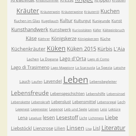
Kreativzimmer
Kroatien
Kräuter
Kuchen
Kräuterwein
Kräuterweine
Kräuteröl
Kultur
Kulturgut
Kunst
Kuchen im Glas
Kunigunde
Kugellauch
Kunsthandwerk
Kunstwerk
Kuriositäten
Käfer
Kälteeinbruch
Käse
Königskerze
Küche
Käthrer
Königskerzen
Küken
Küken 2015
Kürbis
L'Aia
Küchenkräuter
Lago d'Orta
Lachen
La Dogana
Lago di Como
Lago di Trasimeno
La Spezia
Lago Maggiore
La Scarzuola
Latsche
Leben
Lavendel
Lauch
Lebensbegleiter
Laufen
Lebensfreude
Lebensgeschichten
Lebenshilfe
Lebensinsel
Lebenslust
Lebensmittel
Lech
Lebenskette
Lebenskraft
Lebensregal
Legenot
Legenest
Legenester
Leib und Seele
Leinen
Leisi
Lektüre
Lesestoff
Liebe
lesen
Lena
Licht
Leselust
Lichtmess
Literatur
Linsen
Lisl
Liebstöckl
Lienzrose
Lilien
Lisa