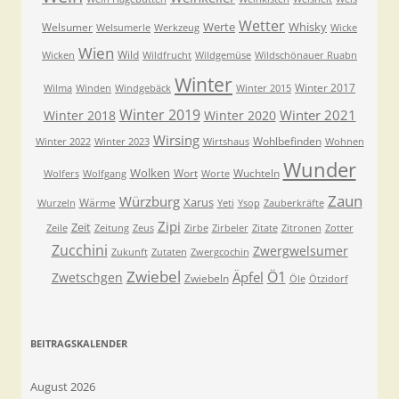
Wetter
Werte
Whisky
Welsumer
Welsumerle
Werkzeug
Wicke
Wien
Wild
Wicken
Wildfrucht
Wildgemüse
Wildschönauer Ruabn
Winter
Winter 2017
Wilma
Winden
Windgebäck
Winter 2015
Winter 2019
Winter 2021
Winter 2018
Winter 2020
Wirsing
Wohlbefinden
Winter 2022
Winter 2023
Wirtshaus
Wohnen
Wunder
Wolken
Wort
Wuchteln
Wolfers
Wolfgang
Worte
Zaun
Würzburg
Xarus
Wärme
Wurzeln
Yeti
Ysop
Zauberkräfte
Zipi
Zeit
Zeile
Zeitung
Zeus
Zirbe
Zirbeler
Zitate
Zitronen
Zotter
Zucchini
Zwergwelsumer
Zukunft
Zutaten
Zwergcochin
Zwiebel
Ö1
Äpfel
Zwetschgen
Zwiebeln
Öle
Ötzidorf
BEITRAGSKALENDER
August 2026