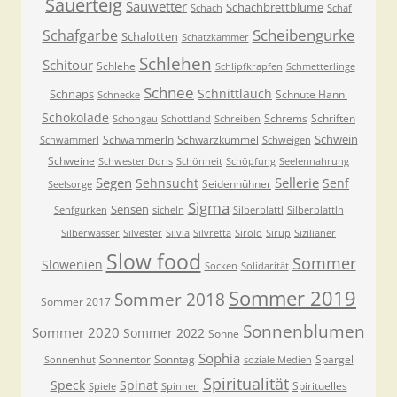
Sauerteig
Sauwetter
Schachbrettblume
Schach
Schaf
Scheibengurke
Schafgarbe
Schalotten
Schatzkammer
Schlehen
Schitour
Schlehe
Schlipfkrapfen
Schmetterlinge
Schnee
Schnittlauch
Schnaps
Schnute Hanni
Schnecke
Schokolade
Schrems
Schriften
Schongau
Schottland
Schreiben
Schwein
Schwammerln
Schwarzkümmel
Schwammerl
Schweigen
Schweine
Schwester Doris
Schönheit
Schöpfung
Seelennahrung
Segen
Sellerie
Sehnsucht
Senf
Seidenhühner
Seelsorge
Sigma
Sensen
Senfgurken
sicheln
Silberblattl
Silberblattln
Silberwasser
Silvester
Silvia
Silvretta
Sirolo
Sirup
Sizilianer
Slow food
Sommer
Slowenien
Socken
Solidarität
Sommer 2019
Sommer 2018
Sommer 2017
Sonnenblumen
Sommer 2020
Sommer 2022
Sonne
Sophia
Sonnentor
Sonntag
Spargel
Sonnenhut
soziale Medien
Spiritualität
Speck
Spinat
Spirituelles
Spiele
Spinnen