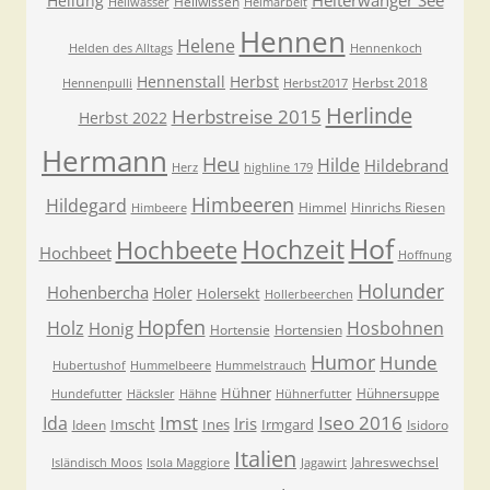
Heiterwanger See
Heilung
Heilwissen
Heilwasser
Heimarbeit
Hennen
Helene
Helden des Alltags
Hennenkoch
Hennenstall
Herbst
Herbst 2018
Hennenpulli
Herbst2017
Herlinde
Herbstreise 2015
Herbst 2022
Hermann
Heu
Hilde
Hildebrand
Herz
highline 179
Himbeeren
Hildegard
Himmel
Hinrichs Riesen
Himbeere
Hof
Hochzeit
Hochbeete
Hochbeet
Hoffnung
Holunder
Hohenbercha
Holer
Holersekt
Hollerbeerchen
Hopfen
Holz
Hosbohnen
Honig
Hortensie
Hortensien
Humor
Hunde
Hubertushof
Hummelbeere
Hummelstrauch
Hühner
Hühnersuppe
Hundefutter
Häcksler
Hähne
Hühnerfutter
Imst
Iseo 2016
Ida
Iris
Imscht
Ines
Irmgard
Ideen
Isidoro
Italien
Jahreswechsel
Isländisch Moos
Isola Maggiore
Jagawirt