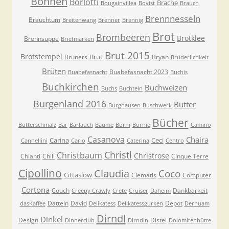
Bohnen
Borlotti
Brache
Bougainvillea
Bovist
Brauch
Brennnesseln
Brauchtum
Breitenwang
Brenner
Brennig
Brot
Brombeeren
Brotklee
Brennsuppe
Briefmarken
Brut 2015
Brotstempel
Brut
Bruners
Bryan
Brüderlichkeit
Brüten
Buabefasnacht 2023
Buabefasnacht
Buchis
Buchkirchen
Buchweizen
Buchs
Buchteln
Burgenland 2016
Butter
Burghausen
Buschwerk
Bücher
Butterschmalz
Bär
Bärlauch
Bäume
Börni
Börnie
Camino
Casanova
Chaira
Carina
Ceci
Cannellini
Carlo
Caterina
Centro
Christl
Christbaum
Christrose
Chianti
Chili
Cinque Terre
Cipollino
Claudia
Coco
Cittaslow
Clematis
Computer
Cortona
Couch
Dankbarkeit
Creepy Crawly
Crete
Cruiser
Daheim
Datteln
David
Depot
dasKaffee
Delikatess
Delikatessgurken
Derhuam
Dirndl
Dinkel
Design
Distel
Dinnerclub
Dirndln
Dolomitenhütte