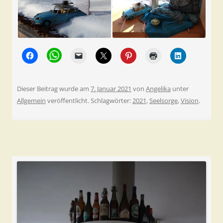
Dieser Beitrag wurde am
7. Januar 2021
von
Angelika
unter
Allgemein
veröffentlicht. Schlagwörter:
2021
,
Seelsorge
,
Vision
.