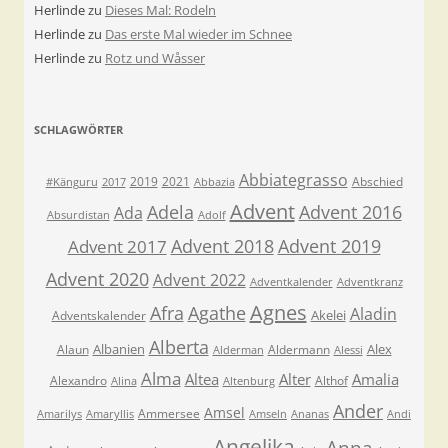
Herlinde
zu
Dieses Mal: Rodeln
Herlinde
zu
Das erste Mal wieder im Schnee
Herlinde
zu
Rotz und Wåsser
SCHLAGWÖRTER
Abbiategrasso
2019
2021
Abschied
#Känguru
2017
Abbazia
Advent
Adela
Advent 2016
Ada
Absurdistan
Adolf
Advent 2018
Advent 2019
Advent 2017
Advent 2020
Advent 2022
Adventkalender
Adventkranz
Agnes
Afra
Agathe
Aladin
Akelei
Adventskalender
Alberta
Albanien
Alex
Alaun
Aldermann
Alderman
Alessi
Alma
Altea
Alter
Amalia
Alexandro
Althof
Alina
Altenburg
Ander
Amsel
Ammersee
Amarilys
Amaryllis
Amseln
Ananas
Andi
Angelika