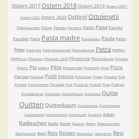
Ostern 2018
Ostern 2017
Ostern 2019
Ostern 2021
Ottolenghi
Osttirol
Ostern 2023
Ostern 2022
Papa
Paolo
Paprika
Palmbuschen
Palme
Palmen
Pandoro
Pasta madre
Paula
Paradies
Pasta
Pesto
Pastinaken
Petra
Peter
Petersilie
Petersilienwurzel
Petersilwurzel
Pfeffern
Pfingstrose
Pfirsichbaum
Pfefferoni
Pfingsten
Pfingsten 2018
Physalis
Pilze
Pia
Pizza
Phönix
pilgern
Pimpernelle
Pincinelle
Piran
Poldi
Polenta
Plansee
Polaiball
Politisches
Polpa
Polpette
Polt
Portulak
Pompei
Portovenere
Post
Postbräu
Powidl
Prag
Pralinen
Quitte
Preiselbeeren
Pummele
Qiuttenbaum
Quintessa
Quitten
Quittenbaum
Quittenessig
Quittengelee
Raben
Quittengold
Quittenhonig
Quittensaft
Quittinis
Radieschen
Radio
Rasen
Raupen
Regen
Regenwürmer
Resi
Reis
Reisen
Reini
Reichenbach
Reparatur
reparieren