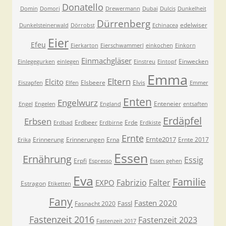
Donatello
Domin
Domori
Drewermann
Dubai
Dulcis
Dunkelheit
Dürrenberg
edelwiser
Dunkelsteinerwald
Dörrobst
Echinacea
Eier
Efeu
Eierkarton
Eierschwammerl
einkochen
Einkorn
Einmachgläser
Einwecken
Einlegegurken
einlegen
Einstreu
Eintopf
Emma
Eltern
Elcito
Elsbeere
Elvis
Eiszapfen
Elfen
Emmer
Enten
Engelwurz
Enteneier
Engel
Engelen
England
entsaften
Erdäpfel
Erbsen
Erdbeer
Erde
Erdbad
Erdbirne
Erdkiste
Ernte
Ernte2017
Erinnerung
Erinnerungen
Erna
Ernte 2017
Erika
Essen
Ernährung
Essig
Erpfi
Espresso
Essen gehen
Eva
Familie
Fabrizio
Falter
EXPO
Estragon
Etiketten
Fany
Fasten 2020
Fassl
Fasnacht 2020
Fastenzeit 2016
Fastenzeit 2023
Fastenzeit 2017