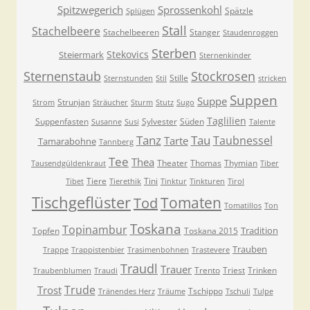
Spitzwegerich
Sprossenkohl
Spätzle
Splügen
Stall
Stachelbeere
Stachelbeeren
Stanger
Staudenroggen
Sterben
Stekovics
Steiermark
Sternenkinder
Sternenstaub
Stockrosen
Stille
Sternstunden
Stil
stricken
Suppen
Suppe
Strunjan
Strom
Sträucher
Sturm
Stutz
Sugo
Taglilien
Suppenfasten
Sylvester
Süden
Susanne
Susi
Talente
Tanz
Tau
Taubnessel
Tarte
Tamarabohne
Tannberg
Tee
Thea
Theater
Thomas
Thymian
Tausendgüldenkraut
Tiber
Tiere
Tini
Tibet
Tierethik
Tinktur
Tinkturen
Tirol
Tischgeflüster
Tomaten
Tod
Tomatillos
Ton
Toskana
Topinambur
Tradition
Topfen
Toskana 2015
Trauben
Trappe
Trappistenbier
Trasimenbohnen
Trastevere
Traudl
Trauer
Trento
Triest
Trinken
Traubenblumen
Traudi
Trude
Trost
Tschippo
Tränendes Herz
Träume
Tschuli
Tulpe