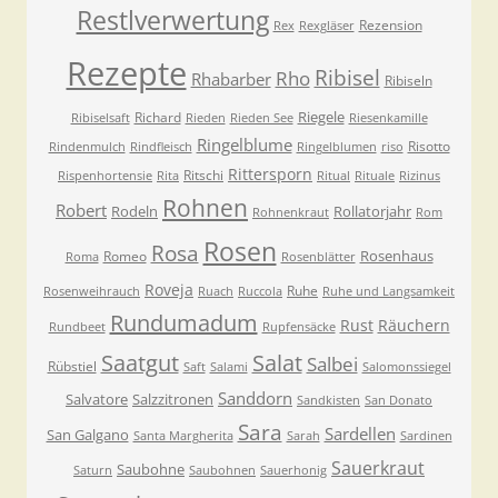
Restlverwertung
Rezension
Rex
Rexgläser
Rezepte
Ribisel
Rho
Rhabarber
Ribiseln
Riegele
Richard
Ribiselsaft
Rieden
Rieden See
Riesenkamille
Ringelblume
Risotto
Rindenmulch
Rindfleisch
Ringelblumen
riso
Rittersporn
Ritschi
Rispenhortensie
Rita
Ritual
Rituale
Rizinus
Rohnen
Robert
Rodeln
Rollatorjahr
Rohnenkraut
Rom
Rosen
Rosa
Rosenhaus
Romeo
Roma
Rosenblätter
Roveja
Ruhe
Rosenweihrauch
Ruach
Ruccola
Ruhe und Langsamkeit
Rundumadum
Rust
Räuchern
Rundbeet
Rupfensäcke
Saatgut
Salat
Salbei
Rübstiel
Saft
Salami
Salomonssiegel
Sanddorn
Salvatore
Salzzitronen
Sandkisten
San Donato
Sara
Sardellen
San Galgano
Santa Margherita
Sarah
Sardinen
Sauerkraut
Saubohne
Saturn
Saubohnen
Sauerhonig