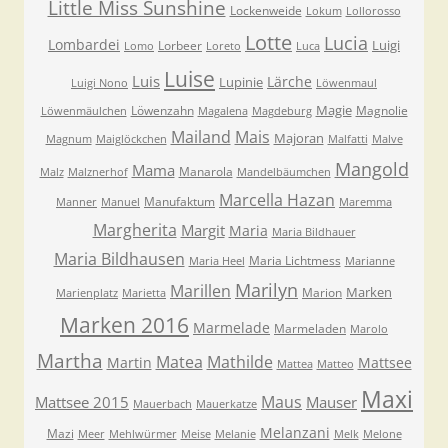
Little Miss Sunshine
Lockenweide
Lokum
Lollorosso
Lotte
Lucia
Lombardei
Luigi
Lorbeer
Lomo
Loreto
Luca
Luise
Luis
Lärche
Lupinie
Luigi Nono
Löwenmaul
Magie
Löwenzahn
Magnolie
Löwenmäulchen
Magalena
Magdeburg
Mailand
Mais
Majoran
Magnum
Maiglöckchen
Malfatti
Malve
Mangold
Mama
Manarola
Malz
Malznerhof
Mandelbäumchen
Marcella Hazan
Manufaktum
Manner
Manuel
Maremma
Margherita
Margit
Maria
Maria Bildhauer
Maria Bildhausen
Maria Lichtmess
Maria Heel
Marianne
Marilyn
Marillen
Marken
Marion
Marienplatz
Marietta
Marken 2016
Marmelade
Marmeladen
Marolo
Martha
Matea
Mathilde
Martin
Mattsee
Mattea
Matteo
Maxi
Maus
Mattsee 2015
Mauser
Mauerbach
Mauerkatze
Melanzani
Mazi
Meer
Mehlwürmer
Meise
Melanie
Melk
Melone