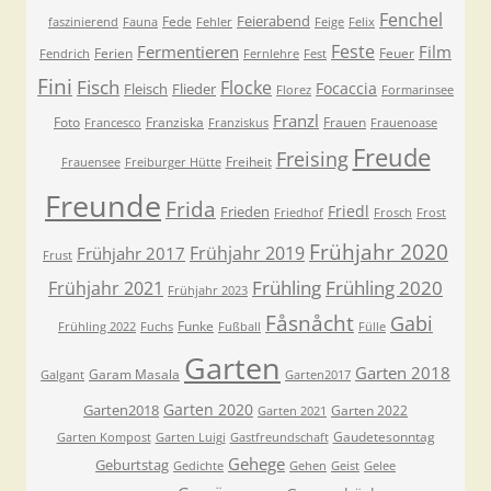
Fenchel
Feierabend
Fede
faszinierend
Fauna
Fehler
Feige
Felix
Feste
Fermentieren
Film
Ferien
Feuer
Fendrich
Fernlehre
Fest
Fini
Fisch
Flocke
Focaccia
Fleisch
Flieder
Florez
Formarinsee
Franzl
Foto
Franziska
Frauen
Francesco
Franziskus
Frauenoase
Freude
Freising
Freiheit
Frauensee
Freiburger Hütte
Freunde
Frida
Friedl
Frieden
Friedhof
Frosch
Frost
Frühjahr 2020
Frühjahr 2019
Frühjahr 2017
Frust
Frühling
Frühling 2020
Frühjahr 2021
Frühjahr 2023
Fåsnåcht
Gabi
Funke
Frühling 2022
Fuchs
Fußball
Fülle
Garten
Garten 2018
Garam Masala
Galgant
Garten2017
Garten 2020
Garten2018
Garten 2022
Garten 2021
Gaudetesonntag
Garten Kompost
Garten Luigi
Gastfreundschaft
Gehege
Geburtstag
Gedichte
Gehen
Geist
Gelee