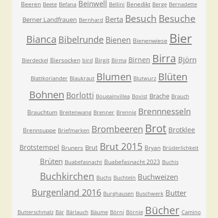
Beinwell
Beeren
Benedikt
Beete
Befana
Bellini
Berge
Bernadette
Besuche
Besuch
Berta
Berner Landfrauen
Bernhard
Bier
Bianca
Bibelrunde
Bienen
Bienenwiese
Birra
Björn
Birnen
Biersocken
Birgit
Bierdeckel
bird
Birma
Blumen
Blüten
Blattkoriander
Blaukraut
Blutwurz
Bohnen
Borlotti
Brache
Bougainvillea
Bovist
Brauch
Brennnesseln
Brauchtum
Breitenwang
Brenner
Brennig
Brot
Brombeeren
Brotklee
Brennsuppe
Briefmarken
Brut 2015
Brotstempel
Brut
Bruners
Bryan
Brüderlichkeit
Brüten
Buabefasnacht 2023
Buabefasnacht
Buchis
Buchkirchen
Buchweizen
Buchs
Buchteln
Burgenland 2016
Butter
Burghausen
Buschwerk
Bücher
Butterschmalz
Bär
Bärlauch
Bäume
Börni
Börnie
Camino