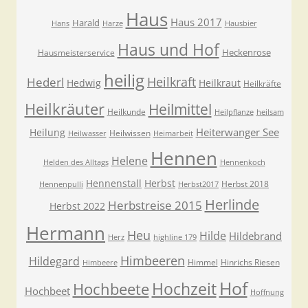
Haus
Haus 2017
Harald
Hans
Harze
Hausbier
Haus und Hof
Heckenrose
Hausmeisterservice
heilig
Heilkraft
Hederl
Hedwig
Heilkraut
Heilkräfte
Heilkräuter
Heilmittel
Heilkunde
Heilpflanze
heilsam
Heiterwanger See
Heilung
Heilwissen
Heilwasser
Heimarbeit
Hennen
Helene
Helden des Alltags
Hennenkoch
Hennenstall
Herbst
Herbst 2018
Hennenpulli
Herbst2017
Herlinde
Herbstreise 2015
Herbst 2022
Hermann
Heu
Hilde
Hildebrand
Herz
highline 179
Himbeeren
Hildegard
Himmel
Hinrichs Riesen
Himbeere
Hof
Hochzeit
Hochbeete
Hochbeet
Hoffnung