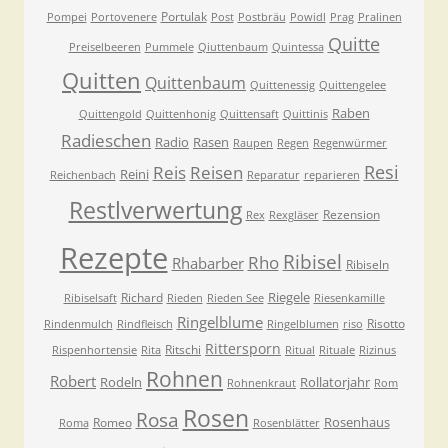
Portulak
Pompei
Portovenere
Post
Postbräu
Powidl
Prag
Pralinen
Quitte
Preiselbeeren
Pummele
Qiuttenbaum
Quintessa
Quitten
Quittenbaum
Quittenessig
Quittengelee
Raben
Quittengold
Quittenhonig
Quittensaft
Quittinis
Radieschen
Radio
Rasen
Raupen
Regen
Regenwürmer
Resi
Reis
Reisen
Reini
Reichenbach
Reparatur
reparieren
Restlverwertung
Rezension
Rex
Rexgläser
Rezepte
Ribisel
Rho
Rhabarber
Ribiseln
Riegele
Richard
Ribiselsaft
Rieden
Rieden See
Riesenkamille
Ringelblume
Risotto
Rindenmulch
Rindfleisch
Ringelblumen
riso
Rittersporn
Ritschi
Rispenhortensie
Rita
Ritual
Rituale
Rizinus
Rohnen
Robert
Rodeln
Rollatorjahr
Rohnenkraut
Rom
Rosen
Rosa
Rosenhaus
Romeo
Roma
Rosenblätter