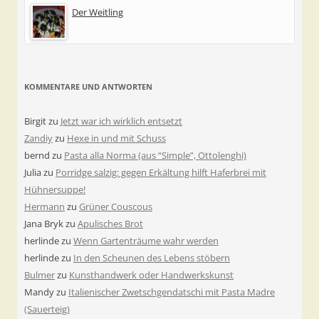
Der Weitling
KOMMENTARE UND ANTWORTEN
Birgit
zu
Jetzt war ich wirklich entsetzt
Zandiy
zu
Hexe in und mit Schuss
bernd
zu
Pasta alla Norma (aus “Simple”, Ottolenghi)
Julia
zu
Porridge salzig: gegen Erkältung hilft Haferbrei mit
Hühnersuppe!
Hermann
zu
Grüner Couscous
Jana Bryk
zu
Apulisches Brot
herlinde
zu
Wenn Gartenträume wahr werden
herlinde
zu
In den Scheunen des Lebens stöbern
Bulmer
zu
Kunsthandwerk oder Handwerkskunst
Mandy
zu
Italienischer Zwetschgendatschi mit Pasta Madre
(Sauerteig)