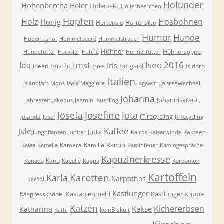
Holunder
Hohenbercha
Holer
Holersekt
Hollerbeerchen
Hopfen
Holz
Hosbohnen
Honig
Hortensie
Hortensien
Humor
Hunde
Hubertushof
Hummelbeere
Hummelstrauch
Hühner
Hühnersuppe
Hundefutter
Häcksler
Hähne
Hühnerfutter
Imst
Iseo 2016
Ida
Iris
Imscht
Ines
Irmgard
Ideen
Isidoro
Italien
Jahreswechsel
Isländisch Moos
Isola Maggiore
Jagawirt
Johanna
Johanniskraut
Jasmin
Jahreszeit
Jakobus
Jauerling
Josefa
Josefine
Jota
JT-recycling
Jolanda
Josef
JTRecycling
Kaffee
Jule
Jutta
Kakteen
Jungpflanzen
Jupiter
Kairos
Kaiserwinde
Kamin
Kamera
Kamille
Kalea
Kamelie
Kaminfeuer
Kamingespräche
Kapuzinerkresse
Kanu
Kanada
Kapelle
Kappa
Kardamon
Kartoffeln
Karla
Karotten
Karpathos
Karfiol
Kastlunger
Kastanienmehl
Kastlunger Krippe
Kaspressknödel
Katzen
Kichererbsen
Kekse
Katharina
keinBiskuit
Kathi