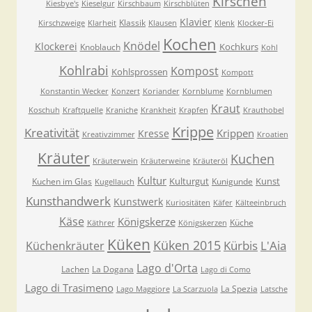
Kirschen
Kiesbye's
Kieselgur
Kirschbaum
Kirschblüten
Klavier
Klassik
Kirschzweige
Klarheit
Klausen
Klenk
Klocker-Ei
Kochen
Knödel
Klockerei
Kochkurs
Knoblauch
Kohl
Kohlrabi
Kompost
Kohlsprossen
Kompott
Konstantin Wecker
Konzert
Koriander
Kornblume
Kornblumen
Kraut
Koschuh
Kraftquelle
Kraniche
Krankheit
Krapfen
Krauthobel
Krippe
Kreativität
Krippen
Kresse
Kreativzimmer
Kroatien
Kräuter
Kuchen
Kräuterwein
Kräuterweine
Kräuteröl
Kultur
Kulturgut
Kunst
Kuchen im Glas
Kunigunde
Kugellauch
Kunsthandwerk
Kunstwerk
Kuriositäten
Käfer
Kälteeinbruch
Käse
Königskerze
Küche
Käthrer
Königskerzen
Küken
Küken 2015
Kürbis
L'Aia
Küchenkräuter
Lago d'Orta
Lachen
La Dogana
Lago di Como
Lago di Trasimeno
La Spezia
Lago Maggiore
La Scarzuola
Latsche