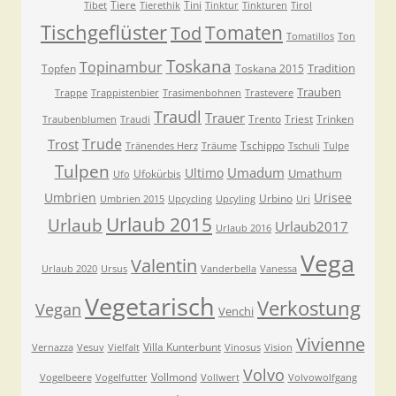
Tiere
Tini
Tibet
Tierethik
Tinktur
Tinkturen
Tirol
Tischgeflüster
Tomaten
Tod
Tomatillos
Ton
Toskana
Topinambur
Tradition
Topfen
Toskana 2015
Trauben
Trappe
Trappistenbier
Trasimenbohnen
Trastevere
Traudl
Trauer
Trento
Triest
Trinken
Traubenblumen
Traudi
Trude
Trost
Tschippo
Tränendes Herz
Träume
Tschuli
Tulpe
Tulpen
Umadum
Ultimo
Umathum
Ufokürbis
Ufo
Umbrien
Urisee
Urbino
Umbrien 2015
Upcycling
Upcyling
Uri
Urlaub 2015
Urlaub
Urlaub2017
Urlaub 2016
Vega
Valentin
Urlaub 2020
Ursus
Vanderbella
Vanessa
Vegetarisch
Verkostung
Vegan
Venchi
Vivienne
Villa Kunterbunt
Vernazza
Vesuv
Vielfalt
Vinosus
Vision
Volvo
Vollmond
Vogelbeere
Vogelfutter
Vollwert
Volvowolfgang