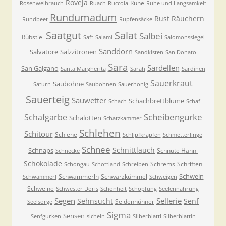
Roveja
Ruhe
Rosenweihrauch
Ruach
Ruccola
Ruhe und Langsamkeit
Rundumadum
Rust
Räuchern
Rundbeet
Rupfensäcke
Saatgut
Salat
Salbei
Rübstiel
Saft
Salami
Salomonssiegel
Sanddorn
Salvatore
Salzzitronen
Sandkisten
San Donato
Sara
Sardellen
San Galgano
Santa Margherita
Sarah
Sardinen
Sauerkraut
Saubohne
Saturn
Saubohnen
Sauerhonig
Sauerteig
Sauwetter
Schachbrettblume
Schach
Schaf
Scheibengurke
Schafgarbe
Schalotten
Schatzkammer
Schlehen
Schitour
Schlehe
Schlipfkrapfen
Schmetterlinge
Schnee
Schnittlauch
Schnaps
Schnute Hanni
Schnecke
Schokolade
Schrems
Schriften
Schongau
Schottland
Schreiben
Schwein
Schwammerln
Schwarzkümmel
Schwammerl
Schweigen
Schweine
Schwester Doris
Schönheit
Schöpfung
Seelennahrung
Segen
Sellerie
Sehnsucht
Senf
Seidenhühner
Seelsorge
Sigma
Sensen
Senfgurken
sicheln
Silberblattl
Silberblattln