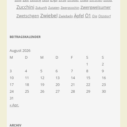
Zeile
Zeitung
Zeus
Zirbe
Zirbeler
Zitate
Zitronen
Zotter
Zucchini
Zwergwelsumer
Zukunft
Zutaten
Zwergcochin
Zwiebel
Ö1
Äpfel
Zwetschgen
Zwiebeln
Öle
Ötzidorf
BEITRAGSKALENDER
August 2026
M
D
M
D
F
S
S
1
2
3
4
5
6
7
8
9
10
11
12
13
14
15
16
17
18
19
20
21
22
23
24
25
26
27
28
29
30
31
« Apr.
ARCHIV