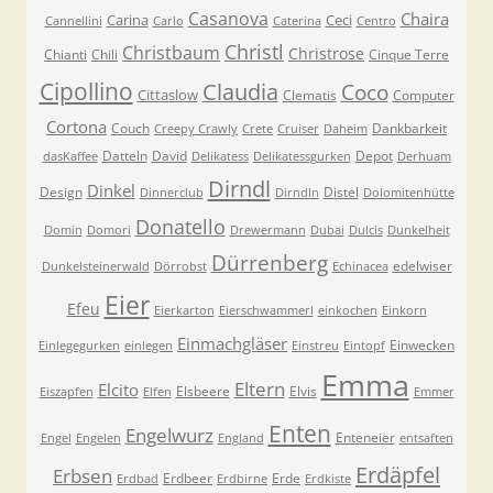
Casanova
Chaira
Carina
Ceci
Cannellini
Carlo
Caterina
Centro
Christl
Christbaum
Christrose
Chianti
Chili
Cinque Terre
Cipollino
Claudia
Coco
Cittaslow
Clematis
Computer
Cortona
Couch
Dankbarkeit
Creepy Crawly
Crete
Cruiser
Daheim
Datteln
David
Depot
dasKaffee
Delikatess
Delikatessgurken
Derhuam
Dirndl
Dinkel
Design
Distel
Dinnerclub
Dirndln
Dolomitenhütte
Donatello
Domin
Domori
Drewermann
Dubai
Dulcis
Dunkelheit
Dürrenberg
edelwiser
Dunkelsteinerwald
Dörrobst
Echinacea
Eier
Efeu
Eierkarton
Eierschwammerl
einkochen
Einkorn
Einmachgläser
Einwecken
Einlegegurken
einlegen
Einstreu
Eintopf
Emma
Eltern
Elcito
Elsbeere
Elvis
Eiszapfen
Elfen
Emmer
Enten
Engelwurz
Enteneier
Engel
Engelen
England
entsaften
Erdäpfel
Erbsen
Erdbeer
Erde
Erdbad
Erdbirne
Erdkiste