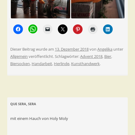
Dieser Beitrag wurde am
13. Dezember 2018
von
Angelika
unter
Allgemein
veröffentlicht. Schlagwörter:
Advent 2018
,
Bier
,
Biersocken
,
Handarbeit
,
Herlinde
,
Kunsthandwerk
.
QUE SERA, SERA
mit einem Hauch von Holy Moly