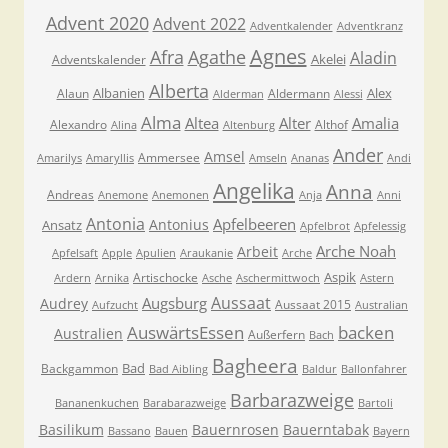
Advent 2020
Advent 2022
Adventkalender
Adventkranz
Agnes
Afra
Agathe
Aladin
Akelei
Adventskalender
Alberta
Albanien
Alex
Alaun
Aldermann
Alderman
Alessi
Alma
Altea
Alter
Amalia
Alexandro
Althof
Alina
Altenburg
Ander
Amsel
Ammersee
Amarilys
Amaryllis
Amseln
Ananas
Andi
Angelika
Anna
Andreas
Anemone
Anemonen
Anja
Anni
Antonia
Apfelbeeren
Antonius
Ansatz
Apfelbrot
Apfelessig
Arche Noah
Arbeit
Apfelsaft
Apple
Apulien
Araukanie
Arche
Aspik
Artischocke
Ardern
Arnika
Asche
Aschermittwoch
Astern
Aussaat
Augsburg
Audrey
Aussaat 2015
Aufzucht
Australian
AuswärtsEssen
backen
Australien
Außerfern
Bach
Bagheera
Bad
Backgammon
Bad Aibling
Baldur
Ballonfahrer
Barbarazweige
Bananenkuchen
Barabarazweige
Bartoli
Basilikum
Bauernrosen
Bauerntabak
Bassano
Bauen
Bayern