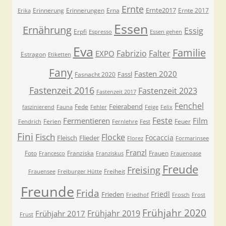
Ernte
Ernte2017
Erinnerung
Erinnerungen
Erna
Ernte 2017
Erika
Essen
Ernährung
Essig
Erpfi
Espresso
Essen gehen
Eva
Familie
Fabrizio
Falter
EXPO
Estragon
Etiketten
Fany
Fasten 2020
Fassl
Fasnacht 2020
Fastenzeit 2016
Fastenzeit 2023
Fastenzeit 2017
Fenchel
Feierabend
Fede
faszinierend
Fauna
Fehler
Feige
Felix
Feste
Fermentieren
Film
Ferien
Feuer
Fendrich
Fernlehre
Fest
Fini
Fisch
Flocke
Focaccia
Fleisch
Flieder
Florez
Formarinsee
Franzl
Foto
Franziska
Frauen
Francesco
Franziskus
Frauenoase
Freude
Freising
Freiheit
Frauensee
Freiburger Hütte
Freunde
Frida
Friedl
Frieden
Friedhof
Frosch
Frost
Frühjahr 2020
Frühjahr 2019
Frühjahr 2017
Frust