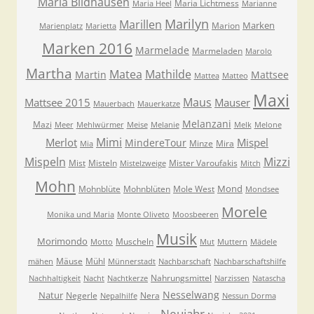
Maria Bildhausen
Maria Lichtmess
Maria Heel
Marianne
Marilyn
Marillen
Marken
Marion
Marienplatz
Marietta
Marken 2016
Marmelade
Marmeladen
Marolo
Martha
Matea
Mathilde
Martin
Mattsee
Mattea
Matteo
Maxi
Maus
Mattsee 2015
Mauser
Mauerbach
Mauerkatze
Melanzani
Mazi
Meer
Mehlwürmer
Meise
Melanie
Melk
Melone
Mimi
Merlot
Mispel
MindereTour
Minze
Mira
Mia
Mispeln
Mizzi
Mist
Misteln
Mister Varoufakis
Mistelzweige
Mitch
Mohn
Mond
Mohnblüte
Mohnblüten
Mole West
Mondsee
Morele
Monika und Maria
Monte Oliveto
Moosbeeren
Musik
Morimondo
Muscheln
Motto
Mut
Muttern
Mädele
Mäuse
Mühl
mähen
Münnerstadt
Nachbarschaft
Nachbarschaftshilfe
Nahrungsmittel
Nachhaltigkeit
Nacht
Nachtkerze
Narzissen
Natascha
Nesselwang
Natur
Negerle
Nera
Nepalhilfe
Nessun Dorma
Neujahr