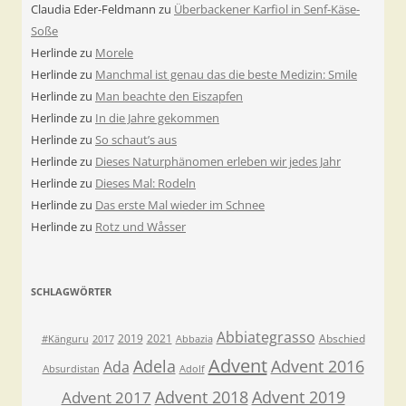
Claudia Eder-Feldmann
zu
Überbackener Karfiol in Senf-Käse-
Soße
Herlinde
zu
Morele
Herlinde
zu
Manchmal ist genau das die beste Medizin: Smile
Herlinde
zu
Man beachte den Eiszapfen
Herlinde
zu
In die Jahre gekommen
Herlinde
zu
So schaut’s aus
Herlinde
zu
Dieses Naturphänomen erleben wir jedes Jahr
Herlinde
zu
Dieses Mal: Rodeln
Herlinde
zu
Das erste Mal wieder im Schnee
Herlinde
zu
Rotz und Wåsser
SCHLAGWÖRTER
Abbiategrasso
2019
2021
Abschied
#Känguru
2017
Abbazia
Advent
Adela
Advent 2016
Ada
Absurdistan
Adolf
Advent 2018
Advent 2019
Advent 2017