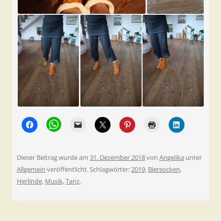
Dieser Beitrag wurde am
31. Dezember 2018
von
Angelika
unter
Allgemein
veröffentlicht. Schlagwörter:
2019
,
Biersocken
,
Herlinde
,
Musik
,
Tanz
.