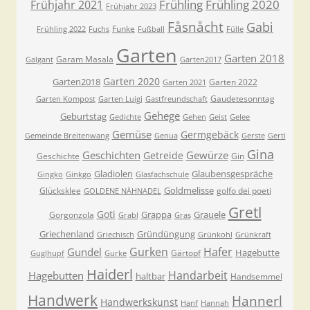
Frühling
Frühling 2020
Frühjahr 2021
Frühjahr 2023
Fåsnåcht
Gabi
Funke
Frühling 2022
Fuchs
Fußball
Fülle
Garten
Garten 2018
Garam Masala
Galgant
Garten2017
Garten 2020
Garten2018
Garten 2022
Garten 2021
Gaudetesonntag
Garten Kompost
Garten Luigi
Gastfreundschaft
Gehege
Geburtstag
Gedichte
Gehen
Geist
Gelee
Gemüse
Germgebäck
Gemeinde Breitenwang
Genua
Gerste
Gerti
Gina
Geschichten
Gewürze
Getreide
Geschichte
Gin
Gladiolen
Glaubensgespräche
Gingko
Ginkgo
Glasfachschule
Goldmelisse
Glücksklee
golfo dei poeti
GOLDENE NÄHNADEL
Gretl
Goti
Grappa
Grauele
Gorgonzola
Grabl
Gras
Griechenland
Gründüngung
Griechisch
Grünkohl
Grünkraft
Gurken
Hafer
Gundel
Hagebutte
Gärtopf
Guglhupf
Gurke
Haiderl
Handarbeit
Hagebutten
haltbar
Handsemmel
Handwerk
Hannerl
Handwerkskunst
Hanf
Hannah