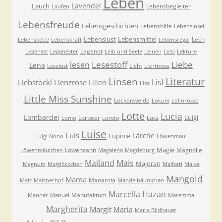
Leben
Lavendel
Lauch
Lebensbegleiter
Laufen
Lebensfreude
Lebensgeschichten
Lebenshilfe
Lebensinsel
Lebenslust
Lebensmittel
Lech
Lebenskette
Lebenskraft
Lebensregal
Legenot
Legenest
Legenester
Leib und Seele
Leinen
Leisi
Lektüre
Lesestoff
Liebe
lesen
Lena
Licht
Leselust
Lichtmess
Literatur
Linsen
Lisl
Liebstöckl
Lienzrose
Lilien
Lisa
Little Miss Sunshine
Lockenweide
Lokum
Lollorosso
Lotte
Lucia
Lombardei
Luigi
Lorbeer
Lomo
Loreto
Luca
Luise
Luis
Lärche
Lupinie
Luigi Nono
Löwenmaul
Magie
Löwenzahn
Magnolie
Löwenmäulchen
Magalena
Magdeburg
Mailand
Mais
Majoran
Magnum
Maiglöckchen
Malfatti
Malve
Mangold
Mama
Manarola
Malz
Malznerhof
Mandelbäumchen
Marcella Hazan
Manufaktum
Manner
Manuel
Maremma
Margherita
Margit
Maria
Maria Bildhauer