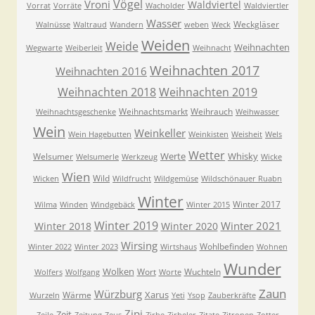
Vögel
Vroni
Waldviertel
Vorrat
Vorräte
Wacholder
Waldviertler
Wasser
Weckgläser
Walnüsse
Waltraud
Wandern
weben
Weck
Weiden
Weide
Weihnachten
Wegwarte
Weiberleit
Weihnacht
Weihnachten 2017
Weihnachten 2016
Weihnachten 2018
Weihnachten 2019
Weihnachtsmarkt
Weihrauch
Weihnachtsgeschenke
Weihwasser
Wein
Weinkeller
Wein Hagebutten
Weinkisten
Weisheit
Wels
Wetter
Werte
Whisky
Welsumer
Welsumerle
Werkzeug
Wicke
Wien
Wild
Wicken
Wildfrucht
Wildgemüse
Wildschönauer Ruabn
Winter
Winter 2017
Wilma
Winden
Windgebäck
Winter 2015
Winter 2019
Winter 2021
Winter 2018
Winter 2020
Wirsing
Wohlbefinden
Winter 2022
Winter 2023
Wirtshaus
Wohnen
Wunder
Wolken
Wort
Wuchteln
Wolfers
Wolfgang
Worte
Zaun
Würzburg
Xarus
Wärme
Wurzeln
Yeti
Ysop
Zauberkräfte
Zipi
Zeit