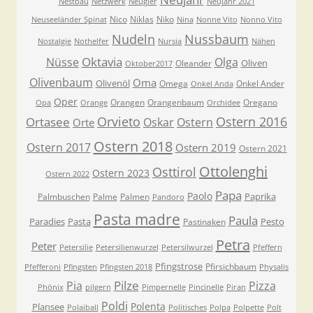
Nestbau
Netzwerk
Neugier
Neujahr 2021
Nico
Niklas
Niko
Neuseeländer Spinat
Nina
Nonne Vito
Nonno Vito
Nudeln
Nussbaum
Nostalgie
Nothelfer
Nursia
Nähen
Oktavia
Nüsse
Olga
Oliven
Oleander
Oktober2017
Olivenbaum
Oma
Olivenöl
Omega
Onkel Ander
Onkel Anda
Oper
Orangen
Orangenbaum
Oregano
Opa
Orange
Orchidee
Orvieto
Ostern 2016
Ortasee
Oskar
Ostern
Orte
Ostern 2018
Ostern 2017
Ostern 2019
Ostern 2021
Ottolenghi
Osttirol
Ostern 2023
Ostern 2022
Papa
Paolo
Paprika
Palmbuschen
Palme
Palmen
Pandoro
Pasta madre
Paula
Paradies
Pasta
Pesto
Pastinaken
Petra
Peter
Petersilie
Petersilienwurzel
Petersilwurzel
Pfeffern
Pfingstrose
Pfirsichbaum
Pfefferoni
Pfingsten
Pfingsten 2018
Physalis
Pilze
Pia
Pizza
Phönix
pilgern
Pimpernelle
Pincinelle
Piran
Poldi
Polenta
Plansee
Polaiball
Politisches
Polpa
Polpette
Polt