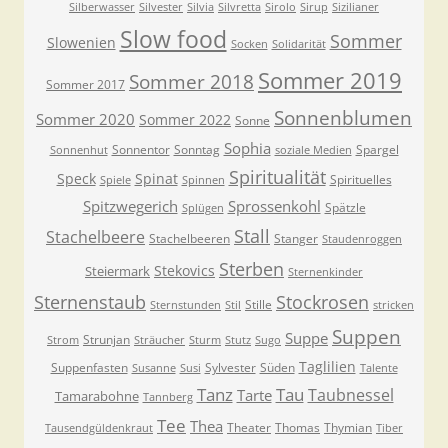
Silberwasser
Silvester
Silvia
Silvretta
Sirolo
Sirup
Sizilianer
Slow food
Sommer
Slowenien
Socken
Solidarität
Sommer 2019
Sommer 2018
Sommer 2017
Sonnenblumen
Sommer 2020
Sommer 2022
Sonne
Sophia
Sonnentor
Sonntag
Spargel
Sonnenhut
soziale Medien
Spiritualität
Speck
Spinat
Spirituelles
Spiele
Spinnen
Spitzwegerich
Sprossenkohl
Spätzle
Splügen
Stall
Stachelbeere
Stachelbeeren
Stanger
Staudenroggen
Sterben
Stekovics
Steiermark
Sternenkinder
Sternenstaub
Stockrosen
Stille
Sternstunden
Stil
stricken
Suppen
Suppe
Strunjan
Strom
Sträucher
Sturm
Stutz
Sugo
Taglilien
Suppenfasten
Sylvester
Süden
Susanne
Susi
Talente
Tanz
Tau
Taubnessel
Tarte
Tamarabohne
Tannberg
Tee
Thea
Theater
Thomas
Thymian
Tausendgüldenkraut
Tiber