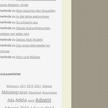
beste Medizin: Smile
Herlinde
zu
Man beachte den Eiszapfen
Herlinde
zu
In die Jahre gekommen
Herlinde
zu
So schaut’s aus
Herlinde
zu
Dieses Naturphänomen
erleben wir jedes Jahr
Herlinde
zu
Dieses Mal: Rodeln
Herlinde
zu
Das erste Mal wieder im
Schnee
Herlinde
zu
Rotz und Wåsser
SCHLAGWÖRTER
2019
2021
#Känguru
2017
Abbazia
Abbiategrasso
Abschied
Absurdistan
Advent
Adela
Ada
Adolf
Advent 2016