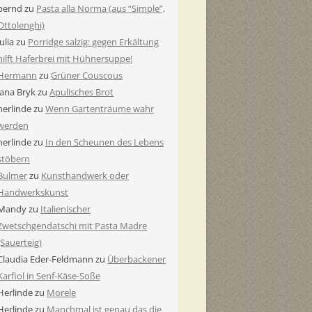
bernd
zu
Pasta alla Norma (aus “Simple”,
Ottolenghi)
Julia
zu
Porridge salzig: gegen Erkältung
hilft Haferbrei mit Hühnersuppe!
Hermann
zu
Grüner Couscous
Jana Bryk
zu
Apulisches Brot
herlinde
zu
Wenn Gartenträume wahr
werden
herlinde
zu
In den Scheunen des Lebens
stöbern
Bulmer
zu
Kunsthandwerk oder
Handwerkskunst
Mandy
zu
Italienischer
Zwetschgendatschi mit Pasta Madre
(Sauerteig)
Claudia Eder-Feldmann
zu
Überbackener
Karfiol in Senf-Käse-Soße
Herlinde
zu
Morele
Herlinde
zu
Manchmal ist genau das die