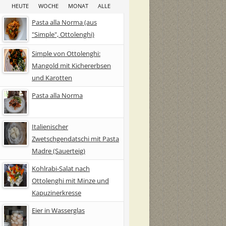
HEUTE
WOCHE
MONAT
ALLE
Pasta alla Norma (aus
"Simple", Ottolenghi)
Simple von Ottolenghi:
Mangold mit Kichererbsen
und Karotten
Pasta alla Norma
Italienischer
Zwetschgendatschi mit Pasta
Madre (Sauerteig)
Kohlrabi-Salat nach
Ottolenghi mit Minze und
Kapuzinerkresse
Eier in Wasserglas