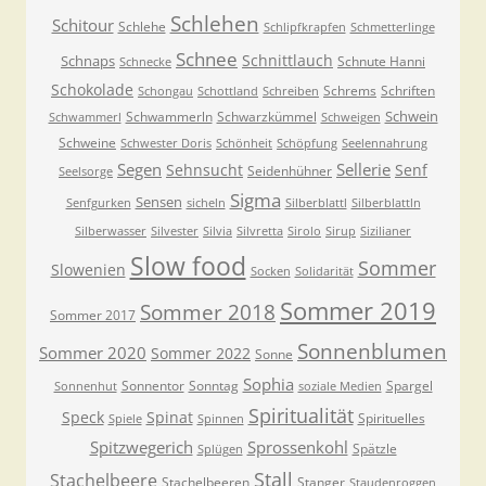
Schlehen
Schitour
Schlehe
Schlipfkrapfen
Schmetterlinge
Schnee
Schnittlauch
Schnaps
Schnute Hanni
Schnecke
Schokolade
Schrems
Schriften
Schongau
Schottland
Schreiben
Schwein
Schwammerln
Schwarzkümmel
Schwammerl
Schweigen
Schweine
Schwester Doris
Schönheit
Schöpfung
Seelennahrung
Segen
Sellerie
Sehnsucht
Senf
Seidenhühner
Seelsorge
Sigma
Sensen
Senfgurken
sicheln
Silberblattl
Silberblattln
Silberwasser
Silvester
Silvia
Silvretta
Sirolo
Sirup
Sizilianer
Slow food
Sommer
Slowenien
Socken
Solidarität
Sommer 2019
Sommer 2018
Sommer 2017
Sonnenblumen
Sommer 2020
Sommer 2022
Sonne
Sophia
Sonnentor
Sonntag
Spargel
Sonnenhut
soziale Medien
Spiritualität
Speck
Spinat
Spirituelles
Spiele
Spinnen
Spitzwegerich
Sprossenkohl
Spätzle
Splügen
Stall
Stachelbeere
Stachelbeeren
Stanger
Staudenroggen