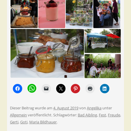
Dieser Beitrag wurde am
4. August 2019
von
Angelika
unter
Allgemein
veröffentlicht. Schlagwörter:
Bad Aibling
,
Fest
,
Freude
,
Gerti
,
Goti
,
Maria Bildhauer
.