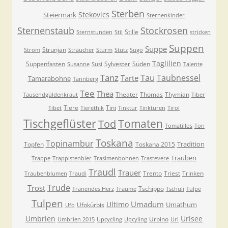
Sterben
Stekovics
Steiermark
Sternenkinder
Sternenstaub
Stockrosen
Stille
Sternstunden
Stil
stricken
Suppen
Suppe
Strunjan
Strom
Sträucher
Sturm
Stutz
Sugo
Taglilien
Suppenfasten
Sylvester
Süden
Susanne
Susi
Talente
Tanz
Tau
Taubnessel
Tarte
Tamarabohne
Tannberg
Tee
Thea
Theater
Thomas
Thymian
Tausendgüldenkraut
Tiber
Tiere
Tini
Tibet
Tierethik
Tinktur
Tinkturen
Tirol
Tischgeflüster
Tomaten
Tod
Tomatillos
Ton
Toskana
Topinambur
Tradition
Topfen
Toskana 2015
Trauben
Trappe
Trappistenbier
Trasimenbohnen
Trastevere
Traudl
Trauer
Trento
Triest
Trinken
Traubenblumen
Traudi
Trude
Trost
Tschippo
Tränendes Herz
Träume
Tschuli
Tulpe
Tulpen
Umadum
Ultimo
Umathum
Ufokürbis
Ufo
Umbrien
Urisee
Urbino
Umbrien 2015
Upcycling
Upcyling
Uri