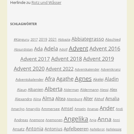
Herlinde
zu
Rotz und Wåsser
SCHLAGWÖRTER
Abbiategrasso
2019
2021
Abschied
#Känguru
2017
Abbazia
Advent
Adela
Advent 2016
Ada
Absurdistan
Adolf
Advent 2018
Advent 2019
Advent 2017
Advent 2020
Advent 2022
Adventkalender
Adventkranz
Agnes
Afra
Agathe
Aladin
Akelei
Adventskalender
Alberta
Albanien
Alex
Alaun
Aldermann
Alderman
Alessi
Alma
Altea
Alter
Amalia
Alexandro
Althof
Alina
Altenburg
Ander
Amsel
Ammersee
Amarilys
Amaryllis
Amseln
Ananas
Andi
Angelika
Anna
Andreas
Anemone
Anemonen
Anja
Anni
Antonia
Apfelbeeren
Antonius
Ansatz
Apfelbrot
Apfelessig