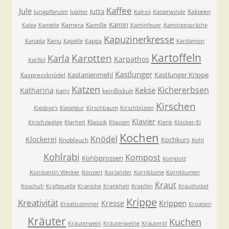
Kaffee
Jule
Jutta
Kakteen
Jungpflanzen
Jupiter
Kairos
Kaiserwinde
Kamin
Kamera
Kamille
Kalea
Kamelie
Kaminfeuer
Kamingespräche
Kapuzinerkresse
Kanu
Kanada
Kapelle
Kappa
Kardamon
Kartoffeln
Karla
Karotten
Karpathos
Karfiol
Kastlunger
Kastanienmehl
Kastlunger Krippe
Kaspressknödel
Katzen
Kichererbsen
Kekse
Katharina
keinBiskuit
Kathi
Kirschen
Kiesbye's
Kieselgur
Kirschbaum
Kirschblüten
Klavier
Klassik
Kirschzweige
Klarheit
Klausen
Klenk
Klocker-Ei
Kochen
Knödel
Klockerei
Kochkurs
Knoblauch
Kohl
Kohlrabi
Kompost
Kohlsprossen
Kompott
Konstantin Wecker
Konzert
Koriander
Kornblume
Kornblumen
Kraut
Koschuh
Kraftquelle
Kraniche
Krankheit
Krapfen
Krauthobel
Krippe
Kreativität
Krippen
Kresse
Kreativzimmer
Kroatien
Kräuter
Kuchen
Kräuterwein
Kräuterweine
Kräuteröl