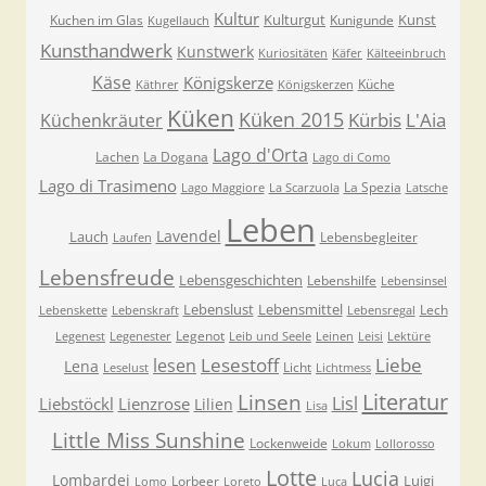
Kultur
Kulturgut
Kunst
Kuchen im Glas
Kunigunde
Kugellauch
Kunsthandwerk
Kunstwerk
Kuriositäten
Käfer
Kälteeinbruch
Käse
Königskerze
Küche
Käthrer
Königskerzen
Küken
Küken 2015
Kürbis
L'Aia
Küchenkräuter
Lago d'Orta
Lachen
La Dogana
Lago di Como
Lago di Trasimeno
La Spezia
Lago Maggiore
La Scarzuola
Latsche
Leben
Lavendel
Lauch
Lebensbegleiter
Laufen
Lebensfreude
Lebensgeschichten
Lebenshilfe
Lebensinsel
Lebenslust
Lebensmittel
Lech
Lebenskette
Lebenskraft
Lebensregal
Legenot
Legenest
Legenester
Leib und Seele
Leinen
Leisi
Lektüre
Lesestoff
Liebe
lesen
Lena
Licht
Leselust
Lichtmess
Literatur
Linsen
Lisl
Liebstöckl
Lienzrose
Lilien
Lisa
Little Miss Sunshine
Lockenweide
Lokum
Lollorosso
Lotte
Lucia
Lombardei
Luigi
Lorbeer
Lomo
Loreto
Luca