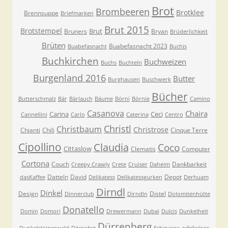
Brot
Brombeeren
Brotklee
Brennsuppe
Briefmarken
Brut 2015
Brotstempel
Brut
Bruners
Bryan
Brüderlichkeit
Brüten
Buabefasnacht 2023
Buabefasnacht
Buchis
Buchkirchen
Buchweizen
Buchs
Buchteln
Burgenland 2016
Butter
Burghausen
Buschwerk
Bücher
Butterschmalz
Bär
Bärlauch
Bäume
Börni
Börnie
Camino
Casanova
Chaira
Carina
Ceci
Cannellini
Carlo
Caterina
Centro
Christl
Christbaum
Christrose
Chianti
Chili
Cinque Terre
Cipollino
Claudia
Coco
Cittaslow
Clematis
Computer
Cortona
Couch
Dankbarkeit
Creepy Crawly
Crete
Cruiser
Daheim
Datteln
David
Depot
dasKaffee
Delikatess
Delikatessgurken
Derhuam
Dirndl
Dinkel
Design
Distel
Dinnerclub
Dirndln
Dolomitenhütte
Donatello
Domin
Domori
Drewermann
Dubai
Dulcis
Dunkelheit
Dürrenberg
edelwiser