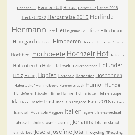
Hennenstall
Herbst
Herbst 2018
Hennenpulli
Herbst2017
Herlinde
Herbstreise 2015
Herbst 2022
Hermann
Heu
Hilde
Hildebrand
Herz
highline 179
Himbeeren
Hildegard
Himmel
Hinrichs Riesen
Himbeere
Hof
Hochzeit
Hochbeete
Hochbeet
Hoffnung
Holunder
Hohenbercha
Holer
Holersekt
Hollerbeerchen
Hopfen
Holz
Hosbohnen
Honig
Hortensie
Hortensien
Humor
Hunde
Hubertushof
Hummelbeere
Hummelstrauch
Hühner
Hühnersuppe
Hundefutter
Häcksler
Hähne
Hühnerfutter
Imst
Iseo 2016
Ida
Iris
Imscht
Ines
Irmgard
Ideen
Isidoro
Italien
Jahreswechsel
Isländisch Moos
Isola Maggiore
Jagawirt
Johanna
Johanniskraut
Jasmin
Jahreszeit
Jakobus
Jauerling
Josefa
Josefine
Jota
JT-recycling
Jolanda
Josef
JTRecycling