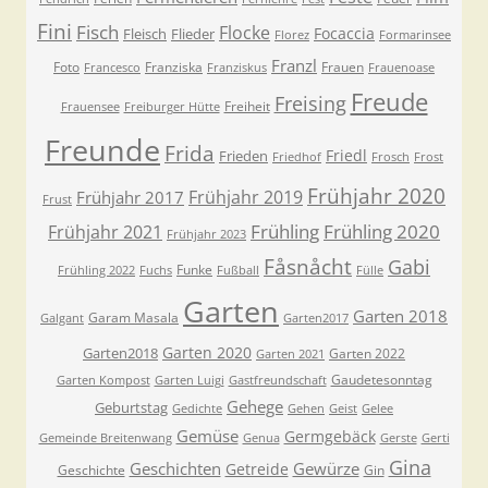
Fini
Fisch
Flocke
Focaccia
Fleisch
Flieder
Florez
Formarinsee
Franzl
Foto
Franziska
Frauen
Francesco
Franziskus
Frauenoase
Freude
Freising
Freiheit
Frauensee
Freiburger Hütte
Freunde
Frida
Friedl
Frieden
Friedhof
Frosch
Frost
Frühjahr 2020
Frühjahr 2019
Frühjahr 2017
Frust
Frühling
Frühling 2020
Frühjahr 2021
Frühjahr 2023
Fåsnåcht
Gabi
Funke
Frühling 2022
Fuchs
Fußball
Fülle
Garten
Garten 2018
Garam Masala
Galgant
Garten2017
Garten 2020
Garten2018
Garten 2022
Garten 2021
Gaudetesonntag
Garten Kompost
Garten Luigi
Gastfreundschaft
Gehege
Geburtstag
Gedichte
Gehen
Geist
Gelee
Gemüse
Germgebäck
Gemeinde Breitenwang
Genua
Gerste
Gerti
Gina
Geschichten
Gewürze
Getreide
Geschichte
Gin