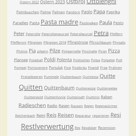
Ottolenghi
Osttirol
Ostern 2023
Ostern 2022
Papa
Paolo
Paprika
Palmbuschen
Palme
Palmen
Pandoro
Pasta madre
Paula
Paradies
Pasta
Pesto
Pastinaken
Petra
Peter
Petersilie
Petersilienwurzel
Petersilwurzel
Pfeffern
Pfingstrose
Pfirsichbaum
Pfefferoni
Pfingsten
Pfingsten 2018
Physalis
Pilze
Pia
Pizza
Phönix
pilgern
Pimpernelle
Pincinelle
Piran
Poldi
Polenta
Plansee
Polaiball
Politisches
Polpa
Polpette
Polt
Portulak
Pompei
Portovenere
Post
Postbräu
Powidl
Prag
Pralinen
Quitte
Preiselbeeren
Pummele
Qiuttenbaum
Quintessa
Quitten
Quittenbaum
Quittenessig
Quittengelee
Raben
Quittengold
Quittenhonig
Quittensaft
Quittinis
Radieschen
Radio
Rasen
Raupen
Regen
Regenwürmer
Resi
Reis
Reisen
Reini
Reichenbach
Reparatur
reparieren
Restlverwertung
Rezension
Rex
Rexgläser