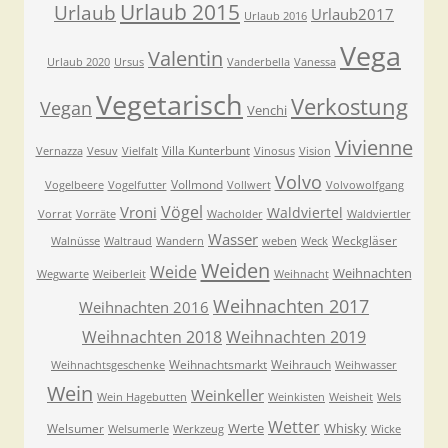
Urlaub 2015
Urlaub
Urlaub2017
Urlaub 2016
Vega
Valentin
Urlaub 2020
Ursus
Vanderbella
Vanessa
Vegetarisch
Verkostung
Vegan
Venchi
Vivienne
Villa Kunterbunt
Vernazza
Vesuv
Vielfalt
Vinosus
Vision
Volvo
Vollmond
Vogelbeere
Vogelfutter
Vollwert
Volvowolfgang
Vögel
Vroni
Waldviertel
Vorrat
Vorräte
Wacholder
Waldviertler
Wasser
Weckgläser
Walnüsse
Waltraud
Wandern
weben
Weck
Weiden
Weide
Weihnachten
Wegwarte
Weiberleit
Weihnacht
Weihnachten 2017
Weihnachten 2016
Weihnachten 2018
Weihnachten 2019
Weihnachtsmarkt
Weihrauch
Weihnachtsgeschenke
Weihwasser
Wein
Weinkeller
Wein Hagebutten
Weinkisten
Weisheit
Wels
Wetter
Werte
Whisky
Welsumer
Welsumerle
Werkzeug
Wicke