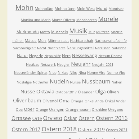
Mohn
Mond
Mohnblüte
Mohnblüten
Mole West
Mondsee
Morele
Monika und Maria
Monte Oliveto
Moosbeeren
Musik
Morimondo
Muscheln
Motto
Mut
Muttern
Mädele
Mäuse
Mühl
mähen
Münnerstadt
Nachbarschaft
Nachbarschaftshilfe
Nahrungsmittel
Nachhaltigkeit
Nacht
Nachtkerze
Narzissen
Natascha
Nesselwang
Natur
Negerle
Nera
Nepalhilfe
Nessun Dorma
Neujahr
Nestbau
Netzwerk
Neugier
Neujahr 2021
Nico
Niklas
Niko
Neuseeländer Spinat
Nina
Nonne Vito
Nonno Vito
Nudeln
Nussbaum
Nostalgie
Nothelfer
Nursia
Nähen
Oktavia
Nüsse
Olga
Oliven
Oleander
Oktober2017
Olivenbaum
Oma
Olivenöl
Omega
Onkel Ander
Onkel Anda
Oper
Orangen
Orangenbaum
Oregano
Opa
Orange
Orchidee
Orvieto
Ostern 2016
Ortasee
Oskar
Ostern
Orte
Ostern 2018
Ostern 2017
Ostern 2019
Ostern 2021