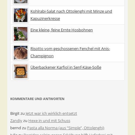
Kohlrabi-Salat nach Ottolenghi mit Minze und
Kapuzinerkresse
Eine kleine, feine Ernte Hosbohnen
Risotto vom geschossenen Fenchel mit Anis-
Champignon
Überbackener Karfiol in Senf-Käse-Soße
KOMMENTARE UND ANTWORTEN
Birgit
zu
Jetzt war ich wirklich entsetzt
Zandiy
zu
Hexe in und mit Schuss
bernd
zu
Pasta alla Norma (aus “Simple”, Ottolenghi)