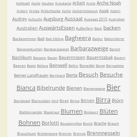
Arche Noah
Arbeit
Apfelsaft
Apple
Apulien
Araukanie
Arche
Aspik
Artischocke
Ardern
Arnika
Asche
Aschermittwoch
Astern
Aussaat
Augsburg
Audrey
Aussaat 2015
Aufzucht
Australian
AuswärtsEssen
backen
Australien
Außerfern
Bach
Bagheera
Bad
Backgammon
Bad Aibling
Baldur
Ballonfahrer
Barbarazweige
Bananenkuchen
Barabarazweige
Bartoli
Basilikum
Bauernrosen
Bauerntabak
Bassano
Bauen
Bayern
Beinwell
Beeren
Benedikt
Beete
Befana
Bellini
Berge
Bernadette
Besuche
Besuch
Berta
Berner Landfrauen
Bernhard
Bier
Bianca
Bibelrunde
Bienen
Bienenwiese
Birra
Björn
Birnen
Biersocken
Birgit
Bierdeckel
bird
Birma
Blumen
Blüten
Blattkoriander
Blaukraut
Blutwurz
Bohnen
Borlotti
Brache
Bougainvillea
Bovist
Brauch
Brennnesseln
Brauchtum
Breitenwang
Brenner
Brennig