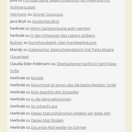
Julia
zu
Porridge salzig: gegen Erkältung hilft Haferbrei mit
Hühnersuppe!
Hermann
zu
Grüner Couscous
Jana Bryk
zu
Apulisches Brot
herlinde
zu
Wenn Gartenträume wahr werden
herlinde
zu
In den Scheunen des Lebens stöbern
Bulmer
zu
Kunsthandwerk oder Handwerkskunst
Mandy
zu
Italienischer Zwetschgendatschi mit Pasta Madre
(Sauerteig)
Claudia Eder-Feldmann
zu
Überbackener Karfiol in Senf-Käse-
Soße
Herlinde
zu
Morele
Herlinde
zu
Manchmal ist genau das die beste Medizin: Smile
Herlinde
zu
Man beachte den Eiszapfen
Herlinde
zu
In die Jahre gekommen
Herlinde
zu
So schaut’s aus
Herlinde
zu
Dieses Naturphänomen erleben wir jedes Jahr
Herlinde
zu
Dieses Mal: Rodeln
Herlinde
zu
Das erste Mal wieder im Schnee