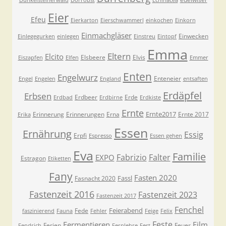
Dunkelsteinerwald
Dörrobst
Echinacea
Eier
Efeu
Eierkarton
Eierschwammerl
einkochen
Einkorn
Einmachgläser
Einwecken
Einlegegurken
einlegen
Einstreu
Eintopf
Emma
Eltern
Elcito
Elsbeere
Elvis
Eiszapfen
Elfen
Emmer
Enten
Engelwurz
Enteneier
Engel
Engelen
England
entsaften
Erdäpfel
Erbsen
Erdbeer
Erde
Erdbad
Erdbirne
Erdkiste
Ernte
Ernte2017
Erinnerung
Erinnerungen
Erna
Ernte 2017
Erika
Essen
Ernährung
Essig
Erpfi
Espresso
Essen gehen
Eva
Familie
Fabrizio
Falter
EXPO
Estragon
Etiketten
Fany
Fasten 2020
Fassl
Fasnacht 2020
Fastenzeit 2016
Fastenzeit 2023
Fastenzeit 2017
Fenchel
Feierabend
Fede
faszinierend
Fauna
Fehler
Feige
Felix
Feste
Fermentieren
Film
Ferien
Feuer
Fendrich
Fernlehre
Fest