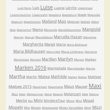
Luise
Luis
Lärche
Lupinie
Luigi Nono
Löwenmaul
Magie
Löwenzahn
Magnolie
Löwenmäulchen
Magalena
Magdeburg
Mailand
Mais
Majoran
Magnum
Maiglöckchen
Malfatti
Malve
Mangold
Mama
Manarola
Malz
Malznerhof
Mandelbäumchen
Marcella Hazan
Manufaktum
Manner
Manuel
Maremma
Margherita
Margit
Maria
Maria Bildhauer
Maria Bildhausen
Maria Lichtmess
Maria Heel
Marianne
Marilyn
Marillen
Marken
Marion
Marienplatz
Marietta
Marken 2016
Marmelade
Marmeladen
Marolo
Martha
Matea
Mathilde
Martin
Mattsee
Mattea
Matteo
Maxi
Maus
Mattsee 2015
Mauser
Mauerbach
Mauerkatze
Melanzani
Mazi
Meer
Mehlwürmer
Meise
Melanie
Melk
Melone
Mimi
Merlot
Mispel
MindereTour
Minze
Mira
Mia
Mispeln
Mizzi
Mist
Misteln
Mister Varoufakis
Mistelzweige
Mitch