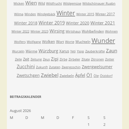
Wien
Wild
Wicken
Wildfrucht
Wildgemüse
Wildschönauer Ruabn
Winter
Winter 2017
Wilma
Winden
Windgebäck
Winter 2015
Winter 2019
Winter 2021
Winter 2018
Winter 2020
Wirsing
Wohlbefinden
Winter 2022
Winter 2023
Wirtshaus
Wohnen
Wunder
Wolken
Wort
Wuchteln
Wolfers
Wolfgang
Worte
Zaun
Würzburg
Xarus
Wärme
Wurzeln
Yeti
Ysop
Zauberkräfte
Zipi
Zeit
Zeile
Zeitung
Zeus
Zirbe
Zirbeler
Zitate
Zitronen
Zotter
Zucchini
Zwergwelsumer
Zukunft
Zutaten
Zwergcochin
Zwiebel
Ö1
Äpfel
Zwetschgen
Zwiebeln
Öle
Ötzidorf
BEITRAGSKALENDER
August 2026
M
D
M
D
F
S
S
1
2