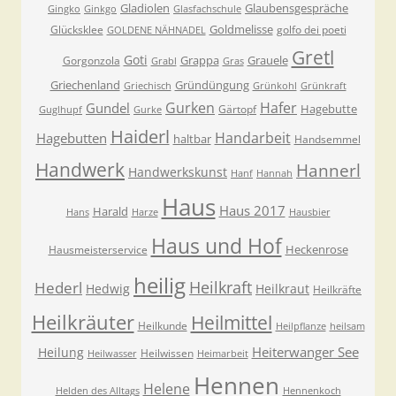
Gladiolen
Glaubensgespräche
Gingko
Ginkgo
Glasfachschule
Goldmelisse
Glücksklee
golfo dei poeti
GOLDENE NÄHNADEL
Gretl
Goti
Grappa
Grauele
Gorgonzola
Grabl
Gras
Griechenland
Gründüngung
Griechisch
Grünkohl
Grünkraft
Gurken
Hafer
Gundel
Hagebutte
Gärtopf
Guglhupf
Gurke
Haiderl
Handarbeit
Hagebutten
haltbar
Handsemmel
Handwerk
Hannerl
Handwerkskunst
Hanf
Hannah
Haus
Haus 2017
Harald
Hans
Harze
Hausbier
Haus und Hof
Heckenrose
Hausmeisterservice
heilig
Heilkraft
Hederl
Hedwig
Heilkraut
Heilkräfte
Heilkräuter
Heilmittel
Heilkunde
Heilpflanze
heilsam
Heiterwanger See
Heilung
Heilwissen
Heilwasser
Heimarbeit
Hennen
Helene
Helden des Alltags
Hennenkoch