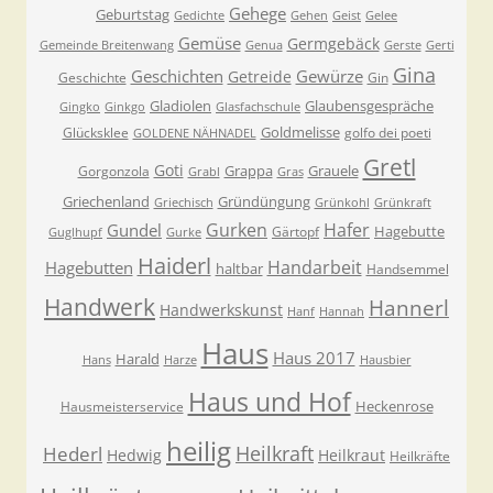
Gehege
Geburtstag
Gedichte
Gehen
Geist
Gelee
Gemüse
Germgebäck
Gemeinde Breitenwang
Genua
Gerste
Gerti
Gina
Geschichten
Gewürze
Getreide
Geschichte
Gin
Gladiolen
Glaubensgespräche
Gingko
Ginkgo
Glasfachschule
Goldmelisse
Glücksklee
golfo dei poeti
GOLDENE NÄHNADEL
Gretl
Goti
Grappa
Grauele
Gorgonzola
Grabl
Gras
Griechenland
Gründüngung
Griechisch
Grünkohl
Grünkraft
Gurken
Hafer
Gundel
Hagebutte
Gärtopf
Guglhupf
Gurke
Haiderl
Handarbeit
Hagebutten
haltbar
Handsemmel
Handwerk
Hannerl
Handwerkskunst
Hanf
Hannah
Haus
Haus 2017
Harald
Hans
Harze
Hausbier
Haus und Hof
Heckenrose
Hausmeisterservice
heilig
Heilkraft
Hederl
Hedwig
Heilkraut
Heilkräfte