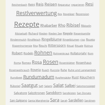
Resi
Reis
Reisen
Reini
Reichenbach
Reparatur
reparieren
Restlverwertung
Rezension
Rex
Rexgläser
Rezepte
Ribisel
Rho
Rhabarber
Ribiseln
Riegele
Richard
Ribiselsaft
Rieden
Rieden See
Riesenkamille
Ringelblume
Risotto
Rindenmulch
Rindfleisch
Ringelblumen
riso
Rittersporn
Ritschi
Rispenhortensie
Rita
Ritual
Rituale
Rizinus
Rohnen
Robert
Rodeln
Rollatorjahr
Rohnenkraut
Rom
Rosen
Rosa
Rosenhaus
Romeo
Roma
Rosenblätter
Roveja
Ruhe
Rosenweihrauch
Ruach
Ruccola
Ruhe und Langsamkeit
Rundumadum
Rust
Räuchern
Rundbeet
Rupfensäcke
Saatgut
Salat
Salbei
Rübstiel
Saft
Salami
Salomonssiegel
Sanddorn
Salvatore
Salzzitronen
Sandkisten
San Donato
Sara
Sardellen
San Galgano
Santa Margherita
Sarah
Sardinen