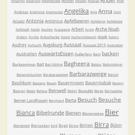
Amsel
Ammersee
Amarilys
Amaryllis
Amseln
Ananas
Andi
Angelika
Anna
Andreas
Anemone
Anemonen
Anja
Anni
Antonia
Apfelbeeren
Antonius
Ansatz
Apfelbrot
Apfelessig
Arche Noah
Arbeit
Apfelsaft
Apple
Apulien
Araukanie
Arche
Aspik
Artischocke
Ardern
Arnika
Asche
Aschermittwoch
Astern
Aussaat
Augsburg
Audrey
Aussaat 2015
Aufzucht
Australian
AuswärtsEssen
backen
Australien
Außerfern
Bach
Bagheera
Bad
Backgammon
Bad Aibling
Baldur
Ballonfahrer
Barbarazweige
Bananenkuchen
Barabarazweige
Bartoli
Basilikum
Bauernrosen
Bauerntabak
Bassano
Bauen
Bayern
Beinwell
Beeren
Benedikt
Beete
Befana
Bellini
Berge
Bernadette
Besuche
Besuch
Berta
Berner Landfrauen
Bernhard
Bier
Bianca
Bibelrunde
Bienen
Bienenwiese
Birra
Björn
Birnen
Biersocken
Birgit
Bierdeckel
bird
Birma