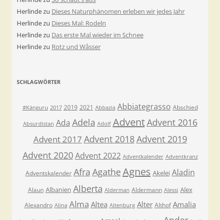
Herlinde
zu
Dieses Naturphänomen erleben wir jedes Jahr
Herlinde
zu
Dieses Mal: Rodeln
Herlinde
zu
Das erste Mal wieder im Schnee
Herlinde
zu
Rotz und Wåsser
SCHLAGWÖRTER
Abbiategrasso
2019
2021
Abschied
#Känguru
2017
Abbazia
Advent
Adela
Advent 2016
Ada
Absurdistan
Adolf
Advent 2018
Advent 2019
Advent 2017
Advent 2020
Advent 2022
Adventkalender
Adventkranz
Agnes
Afra
Agathe
Aladin
Akelei
Adventskalender
Alberta
Albanien
Alex
Alaun
Aldermann
Alderman
Alessi
Alma
Altea
Alter
Amalia
Alexandro
Althof
Alina
Altenburg
Ander