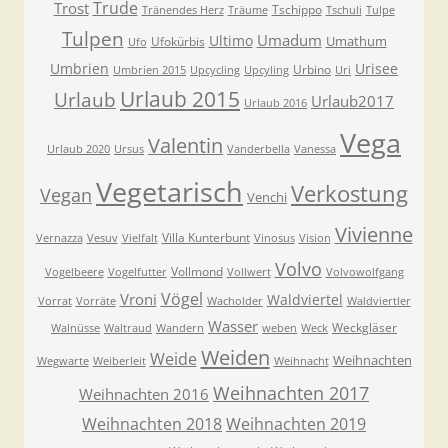
Trude
Trost
Tschippo
Tränendes Herz
Träume
Tschuli
Tulpe
Tulpen
Umadum
Ultimo
Umathum
Ufokürbis
Ufo
Umbrien
Urisee
Urbino
Umbrien 2015
Upcycling
Upcyling
Uri
Urlaub 2015
Urlaub
Urlaub2017
Urlaub 2016
Vega
Valentin
Urlaub 2020
Ursus
Vanderbella
Vanessa
Vegetarisch
Verkostung
Vegan
Venchi
Vivienne
Villa Kunterbunt
Vernazza
Vesuv
Vielfalt
Vinosus
Vision
Volvo
Vollmond
Vogelbeere
Vogelfutter
Vollwert
Volvowolfgang
Vögel
Vroni
Waldviertel
Vorrat
Vorräte
Wacholder
Waldviertler
Wasser
Weckgläser
Walnüsse
Waltraud
Wandern
weben
Weck
Weiden
Weide
Weihnachten
Wegwarte
Weiberleit
Weihnacht
Weihnachten 2017
Weihnachten 2016
Weihnachten 2018
Weihnachten 2019