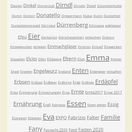
Dirndl
Dinkel
Design
Distel
Dinnerclub
Dirndln
Dolomitenhütte
Donatello
Domin
Domori
Drewermann
Dubai
Dulcis
Dunkelheit
Dürrenberg
edelwiser
Dunkelsteinerwald
Dörrobst
Echinacea
Eier
Efeu
Eierkarton
Eierschwammerl
einkochen
Einkorn
Einmachgläser
Einwecken
Einlegegurken
einlegen
Einstreu
Eintopf
Emma
Eltern
Elcito
Elsbeere
Elvis
Eiszapfen
Elfen
Emmer
Enten
Engelwurz
Enteneier
Engel
Engelen
England
entsaften
Erdäpfel
Erbsen
Erdbeer
Erde
Erdbad
Erdbirne
Erdkiste
Ernte
Ernte2017
Erinnerung
Erinnerungen
Erna
Ernte 2017
Erika
Essen
Ernährung
Essig
Erpfi
Espresso
Essen gehen
Eva
Familie
Fabrizio
Falter
EXPO
Estragon
Etiketten
Fany
Fasten 2020
Fassl
Fasnacht 2020