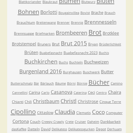
Blumen
Blüten
Blattkoriander
Blaukraut
Blutwurz
Bohnen
Borlotti
Brache
Bougainvillea
Bovist
Brauch
Brennnesseln
Brauchtum
Breitenwang
Brenner
Brennig
Brot
Brombeeren
Brotklee
Brennsuppe
Briefmarken
Brut 2015
Brotstempel
Brut
Bruners
Bryan
Brüderlichkeit
Brüten
Buabefasnacht 2023
Buabefasnacht
Buchis
Buchkirchen
Buchweizen
Buchs
Buchteln
Burgenland 2016
Butter
Burghausen
Buschwerk
Bücher
Butterschmalz
Bär
Bärlauch
Bäume
Börni
Börnie
Camino
Casanova
Chaira
Carina
Ceci
Cannellini
Carlo
Caterina
Centro
Christl
Christbaum
Christrose
Chianti
Chili
Cinque Terre
Cipollino
Claudia
Coco
Cittaslow
Clematis
Computer
Cortona
Couch
Dankbarkeit
Creepy Crawly
Crete
Cruiser
Daheim
Datteln
David
Depot
dasKaffee
Delikatess
Delikatessgurken
Derhuam