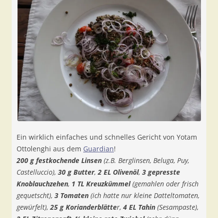
Ein wirklich einfaches und schnelles Gericht von Yotam
Ottolenghi aus dem
Guardian
!
200 g festkochende Linsen
(z.B. Berglinsen, Beluga, Puy,
Castelluccio),
30 g Butter
,
2 EL Olivenöl
,
3 gepresste
Knoblauchzehen
,
1 TL Kreuzkümmel
(gemahlen oder frisch
gequetscht),
3 Tomaten
(ich hatte nur kleine Datteltomaten,
gewürfelt),
25 g Korianderblätte
r,
4 EL Tahin
(Sesampaste),