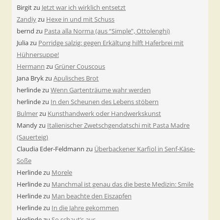
Birgit
zu
Jetzt war ich wirklich entsetzt
Zandiy
zu
Hexe in und mit Schuss
bernd
zu
Pasta alla Norma (aus “Simple”, Ottolenghi)
Julia
zu
Porridge salzig: gegen Erkältung hilft Haferbrei mit
Hühnersuppe!
Hermann
zu
Grüner Couscous
Jana Bryk
zu
Apulisches Brot
herlinde
zu
Wenn Gartenträume wahr werden
herlinde
zu
In den Scheunen des Lebens stöbern
Bulmer
zu
Kunsthandwerk oder Handwerkskunst
Mandy
zu
Italienischer Zwetschgendatschi mit Pasta Madre
(Sauerteig)
Claudia Eder-Feldmann
zu
Überbackener Karfiol in Senf-Käse-
Soße
Herlinde
zu
Morele
Herlinde
zu
Manchmal ist genau das die beste Medizin: Smile
Herlinde
zu
Man beachte den Eiszapfen
Herlinde
zu
In die Jahre gekommen
Herlinde
zu
So schaut’s aus