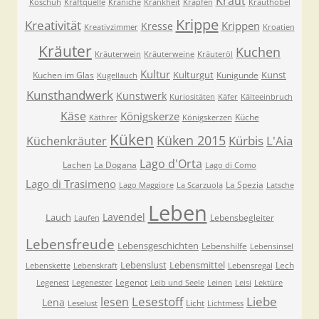
Kraut
Koschuh
Kraftquelle
Kraniche
Krankheit
Krapfen
Krauthobel
Krippe
Kreativität
Krippen
Kresse
Kreativzimmer
Kroatien
Kräuter
Kuchen
Kräuterwein
Kräuterweine
Kräuteröl
Kultur
Kulturgut
Kunst
Kuchen im Glas
Kunigunde
Kugellauch
Kunsthandwerk
Kunstwerk
Kuriositäten
Käfer
Kälteeinbruch
Käse
Königskerze
Küche
Käthrer
Königskerzen
Küken
Küken 2015
Kürbis
L'Aia
Küchenkräuter
Lago d'Orta
Lachen
La Dogana
Lago di Como
Lago di Trasimeno
La Spezia
Lago Maggiore
La Scarzuola
Latsche
Leben
Lavendel
Lauch
Lebensbegleiter
Laufen
Lebensfreude
Lebensgeschichten
Lebenshilfe
Lebensinsel
Lebenslust
Lebensmittel
Lech
Lebenskette
Lebenskraft
Lebensregal
Legenot
Legenest
Legenester
Leib und Seele
Leinen
Leisi
Lektüre
Lesestoff
Liebe
lesen
Lena
Licht
Leselust
Lichtmess