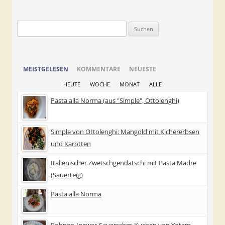
Suchen
nach:
MEISTGELESEN
KOMMENTARE
NEUESTE
HEUTE
WOCHE
MONAT
ALLE
Pasta alla Norma (aus "Simple", Ottolenghi)
Simple von Ottolenghi: Mangold mit Kichererbsen
und Karotten
Italienischer Zwetschgendatschi mit Pasta Madre
(Sauerteig)
Pasta alla Norma
Rohnen-Ingwer-Sauerrahm-Kuchen von Yotam