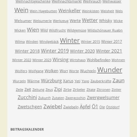
Weihnachtsmarkt
Weihrauch
Weihnachtsgeschenke
Weihwasser
Wein
Weinkeller
Wein Hagebutten
Weinkisten
Weisheit
Wels
Wetter
Werte
Whisky
Welsumer
Welsumerle
Werkzeug
Wicke
Wien
Wild
Wicken
Wildfrucht
Wildgemüse
Wildschönauer Ruabn
Winter
Winter 2017
Wilma
Winden
Windgebäck
Winter 2015
Winter 2019
Winter 2021
Winter 2018
Winter 2020
Wirsing
Wohlbefinden
Winter 2022
Winter 2023
Wirtshaus
Wohnen
Wunder
Wolken
Wort
Wuchteln
Wolfers
Wolfgang
Worte
Zaun
Würzburg
Xarus
Wärme
Wurzeln
Yeti
Ysop
Zauberkräfte
Zipi
Zeit
Zeile
Zeitung
Zeus
Zirbe
Zirbeler
Zitate
Zitronen
Zotter
Zucchini
Zwergwelsumer
Zukunft
Zutaten
Zwergcochin
Zwiebel
Ö1
Äpfel
Zwetschgen
Zwiebeln
Öle
Ötzidorf
BEITRAGSKALENDER