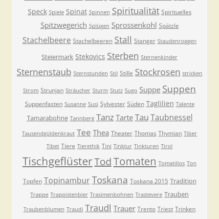
Spiritualität
Speck
Spinat
Spirituelles
Spiele
Spinnen
Spitzwegerich
Sprossenkohl
Spätzle
Splügen
Stall
Stachelbeere
Stachelbeeren
Stanger
Staudenroggen
Sterben
Stekovics
Steiermark
Sternenkinder
Sternenstaub
Stockrosen
Stille
Sternstunden
Stil
stricken
Suppen
Suppe
Strunjan
Strom
Sträucher
Sturm
Stutz
Sugo
Taglilien
Suppenfasten
Sylvester
Süden
Susanne
Susi
Talente
Tanz
Tau
Taubnessel
Tarte
Tamarabohne
Tannberg
Tee
Thea
Theater
Thomas
Thymian
Tausendgüldenkraut
Tiber
Tiere
Tini
Tibet
Tierethik
Tinktur
Tinkturen
Tirol
Tischgeflüster
Tomaten
Tod
Tomatillos
Ton
Toskana
Topinambur
Tradition
Topfen
Toskana 2015
Trauben
Trappe
Trappistenbier
Trasimenbohnen
Trastevere
Traudl
Trauer
Trento
Triest
Trinken
Traubenblumen
Traudi