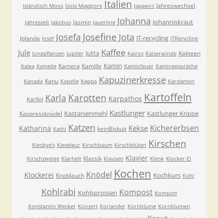
Italien
Jahreswechsel
Isländisch Moos
Isola Maggiore
Jagawirt
Johanna
Johanniskraut
Jasmin
Jahreszeit
Jakobus
Jauerling
Josefa
Josefine
Jota
JT-recycling
Jolanda
Josef
JTRecycling
Kaffee
Jule
Jutta
Kakteen
Jungpflanzen
Jupiter
Kairos
Kaiserwinde
Kamin
Kamera
Kamille
Kalea
Kamelie
Kaminfeuer
Kamingespräche
Kapuzinerkresse
Kanu
Kanada
Kapelle
Kappa
Kardamon
Kartoffeln
Karla
Karotten
Karpathos
Karfiol
Kastlunger
Kastanienmehl
Kastlunger Krippe
Kaspressknödel
Katzen
Kichererbsen
Kekse
Katharina
keinBiskuit
Kathi
Kirschen
Kiesbye's
Kieselgur
Kirschbaum
Kirschblüten
Klavier
Klassik
Kirschzweige
Klarheit
Klausen
Klenk
Klocker-Ei
Kochen
Knödel
Klockerei
Kochkurs
Knoblauch
Kohl
Kohlrabi
Kompost
Kohlsprossen
Kompott
Konstantin Wecker
Konzert
Koriander
Kornblume
Kornblumen