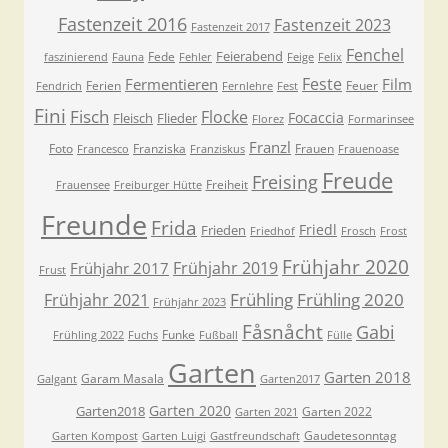
Fastenzeit 2016
Fastenzeit 2023
Fastenzeit 2017
Fenchel
Feierabend
Fede
faszinierend
Fauna
Fehler
Feige
Felix
Feste
Fermentieren
Film
Ferien
Feuer
Fendrich
Fernlehre
Fest
Fini
Fisch
Flocke
Focaccia
Fleisch
Flieder
Florez
Formarinsee
Franzl
Foto
Franziska
Frauen
Francesco
Franziskus
Frauenoase
Freude
Freising
Freiheit
Frauensee
Freiburger Hütte
Freunde
Frida
Friedl
Frieden
Friedhof
Frosch
Frost
Frühjahr 2020
Frühjahr 2019
Frühjahr 2017
Frust
Frühling
Frühling 2020
Frühjahr 2021
Frühjahr 2023
Fåsnåcht
Gabi
Funke
Frühling 2022
Fuchs
Fußball
Fülle
Garten
Garten 2018
Garam Masala
Galgant
Garten2017
Garten 2020
Garten2018
Garten 2022
Garten 2021
Gaudetesonntag
Garten Kompost
Garten Luigi
Gastfreundschaft