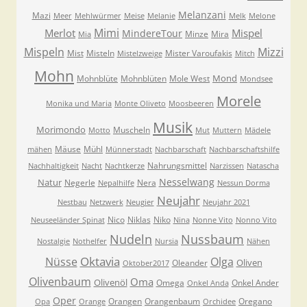
Melanzani
Mazi
Meer
Mehlwürmer
Meise
Melanie
Melk
Melone
Mimi
Merlot
Mispel
MindereTour
Minze
Mira
Mia
Mispeln
Mizzi
Mist
Misteln
Mister Varoufakis
Mistelzweige
Mitch
Mohn
Mond
Mohnblüte
Mohnblüten
Mole West
Mondsee
Morele
Monika und Maria
Monte Oliveto
Moosbeeren
Musik
Morimondo
Muscheln
Motto
Mut
Muttern
Mädele
Mäuse
Mühl
mähen
Münnerstadt
Nachbarschaft
Nachbarschaftshilfe
Nahrungsmittel
Nachhaltigkeit
Nacht
Nachtkerze
Narzissen
Natascha
Nesselwang
Natur
Negerle
Nera
Nepalhilfe
Nessun Dorma
Neujahr
Nestbau
Netzwerk
Neugier
Neujahr 2021
Nico
Niklas
Niko
Neuseeländer Spinat
Nina
Nonne Vito
Nonno Vito
Nudeln
Nussbaum
Nostalgie
Nothelfer
Nursia
Nähen
Oktavia
Nüsse
Olga
Oliven
Oleander
Oktober2017
Olivenbaum
Oma
Olivenöl
Omega
Onkel Ander
Onkel Anda
Oper
Orangen
Orangenbaum
Oregano
Opa
Orange
Orchidee