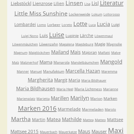
Literatur
Linsen
Lisl
Liebstöckl
Lienzrose
Lilien
Lisa
Little Miss Sunshine
Lockenweide
Lokum
Lollorosso
Lotte
Lucia
Lombardei
Luigi
Lorbeer
Lomo
Loreto
Luca
Luise
Luis
Lärche
Lupinie
Luigi Nono
Löwenmaul
Magie
Löwenzahn
Magnolie
Löwenmäulchen
Magalena
Magdeburg
Mailand
Mais
Majoran
Magnum
Maiglöckchen
Malfatti
Malve
Mangold
Mama
Manarola
Malz
Malznerhof
Mandelbäumchen
Marcella Hazan
Manufaktum
Manner
Manuel
Maremma
Margherita
Margit
Maria
Maria Bildhauer
Maria Bildhausen
Maria Lichtmess
Maria Heel
Marianne
Marilyn
Marillen
Marken
Marion
Marienplatz
Marietta
Marken 2016
Marmelade
Marmeladen
Marolo
Martha
Matea
Mathilde
Martin
Mattsee
Mattea
Matteo
Maxi
Maus
Mattsee 2015
Mauser
Mauerbach
Mauerkatze