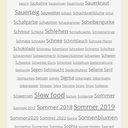
Sauerkraut
Saubohne
Saturn
Saubohnen
Sauerhonig
Sauerteig
Sauwetter
Schachbrettblume
Schach
Schaf
Scheibengurke
Schafgarbe
Schalotten
Schatzkammer
Schlehen
Schitour
Schlehe
Schlipfkrapfen
Schmetterlinge
Schnee
Schnittlauch
Schnaps
Schnute Hanni
Schnecke
Schokolade
Schrems
Schriften
Schongau
Schottland
Schreiben
Schwein
Schwammerln
Schwarzkümmel
Schwammerl
Schweigen
Schweine
Schwester Doris
Schönheit
Schöpfung
Seelennahrung
Segen
Sellerie
Sehnsucht
Senf
Seidenhühner
Seelsorge
Sigma
Sensen
Senfgurken
sicheln
Silberblattl
Silberblattln
Silberwasser
Silvester
Silvia
Silvretta
Sirolo
Sirup
Sizilianer
Slow food
Sommer
Slowenien
Socken
Solidarität
Sommer 2019
Sommer 2018
Sommer 2017
Sonnenblumen
Sommer 2020
Sommer 2022
Sonne
Sophia
Sonnentor
Sonntag
Spargel
Sonnenhut
soziale Medien