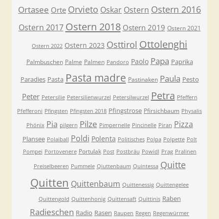
Orvieto
Ostern 2016
Ortasee
Oskar
Ostern
Orte
Ostern 2018
Ostern 2017
Ostern 2019
Ostern 2021
Ottolenghi
Osttirol
Ostern 2023
Ostern 2022
Papa
Paolo
Paprika
Palmbuschen
Palme
Palmen
Pandoro
Pasta madre
Paula
Paradies
Pasta
Pesto
Pastinaken
Petra
Peter
Petersilie
Petersilienwurzel
Petersilwurzel
Pfeffern
Pfingstrose
Pfirsichbaum
Pfefferoni
Pfingsten
Pfingsten 2018
Physalis
Pilze
Pia
Pizza
Phönix
pilgern
Pimpernelle
Pincinelle
Piran
Poldi
Polenta
Plansee
Polaiball
Politisches
Polpa
Polpette
Polt
Portulak
Pompei
Portovenere
Post
Postbräu
Powidl
Prag
Pralinen
Quitte
Preiselbeeren
Pummele
Qiuttenbaum
Quintessa
Quitten
Quittenbaum
Quittenessig
Quittengelee
Raben
Quittengold
Quittenhonig
Quittensaft
Quittinis
Radieschen
Radio
Rasen
Raupen
Regen
Regenwürmer