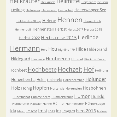
Heilkräuter
Heilmittel
Heilkunde
Heilpflanze
heilsam
Heiterwanger See
Heilung
Heilwissen
Heilwasser
Heimarbeit
Hennen
Helene
Helden des Alltags
Hennenkoch
Hennenstall
Herbst
Herbst 2018
Hennenpulli
Herbst2017
Herlinde
Herbstreise 2015
Herbst 2022
Hermann
Heu
Hilde
Hildebrand
Herz
highline 179
Himbeeren
Hildegard
Himmel
Hinrichs Riesen
Himbeere
Hof
Hochzeit
Hochbeete
Hochbeet
Hoffnung
Holunder
Hohenbercha
Holer
Holersekt
Hollerbeerchen
Hopfen
Holz
Hosbohnen
Honig
Hortensie
Hortensien
Humor
Hunde
Hubertushof
Hummelbeere
Hummelstrauch
Hühner
Hühnersuppe
Hundefutter
Häcksler
Hähne
Hühnerfutter
Imst
Iseo 2016
Ida
Iris
Imscht
Ines
Irmgard
Ideen
Isidoro