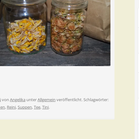
6
von
Angelika
unter
Allgemein
veröffentlicht. Schlagwörter:
hen
,
Reini
,
Suppen
,
Tee
,
Tini
.