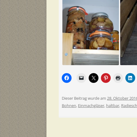
Dieser Beitrag wurde am
28. Oktober 201
Bohnen
,
Einmachgläser
,
haltbar
,
Radiesc