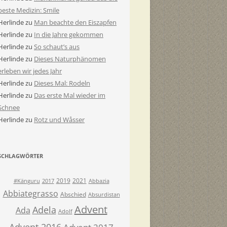
beste Medizin: Smile
Herlinde
zu
Man beachte den Eiszapfen
Herlinde
zu
In die Jahre gekommen
Herlinde
zu
So schaut’s aus
Herlinde
zu
Dieses Naturphänomen
erleben wir jedes Jahr
Herlinde
zu
Dieses Mal: Rodeln
Herlinde
zu
Das erste Mal wieder im
Schnee
Herlinde
zu
Rotz und Wåsser
SCHLAGWÖRTER
2019
2021
#Känguru
2017
Abbazia
Abbiategrasso
Abschied
Absurdistan
Advent
Adela
Ada
Adolf
Advent 2016