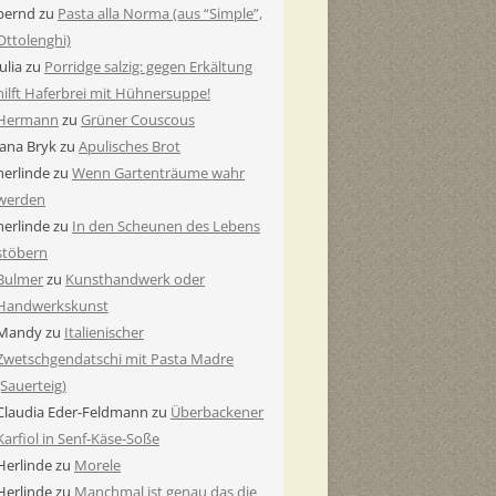
bernd
zu
Pasta alla Norma (aus “Simple”,
Ottolenghi)
Julia
zu
Porridge salzig: gegen Erkältung
hilft Haferbrei mit Hühnersuppe!
Hermann
zu
Grüner Couscous
Jana Bryk
zu
Apulisches Brot
herlinde
zu
Wenn Gartenträume wahr
werden
herlinde
zu
In den Scheunen des Lebens
stöbern
Bulmer
zu
Kunsthandwerk oder
Handwerkskunst
Mandy
zu
Italienischer
Zwetschgendatschi mit Pasta Madre
(Sauerteig)
Claudia Eder-Feldmann
zu
Überbackener
Karfiol in Senf-Käse-Soße
Herlinde
zu
Morele
Herlinde
zu
Manchmal ist genau das die