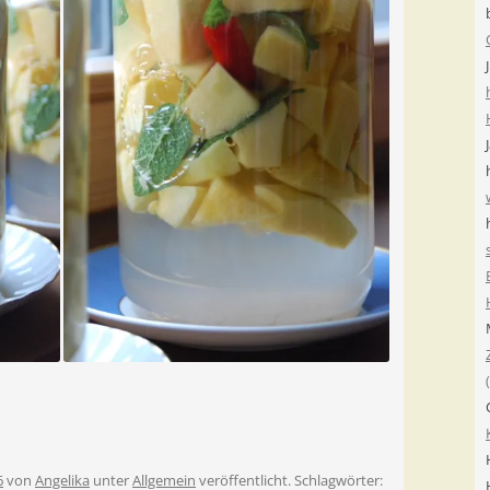
6
von
Angelika
unter
Allgemein
veröffentlicht. Schlagwörter: