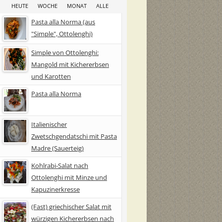
HEUTE
WOCHE
MONAT
ALLE
Pasta alla Norma (aus
"Simple", Ottolenghi)
Simple von Ottolenghi:
Mangold mit Kichererbsen
und Karotten
Pasta alla Norma
Italienischer
Zwetschgendatschi mit Pasta
Madre (Sauerteig)
Kohlrabi-Salat nach
Ottolenghi mit Minze und
Kapuzinerkresse
(Fast) griechischer Salat mit
würzigen Kichererbsen nach