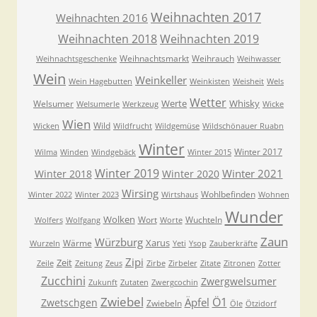
Weihnachten 2017
Weihnachten 2016
Weihnachten 2018
Weihnachten 2019
Weihnachtsmarkt
Weihrauch
Weihnachtsgeschenke
Weihwasser
Wein
Weinkeller
Wein Hagebutten
Weinkisten
Weisheit
Wels
Wetter
Werte
Whisky
Welsumer
Welsumerle
Werkzeug
Wicke
Wien
Wild
Wicken
Wildfrucht
Wildgemüse
Wildschönauer Ruabn
Winter
Winter 2017
Wilma
Winden
Windgebäck
Winter 2015
Winter 2019
Winter 2021
Winter 2018
Winter 2020
Wirsing
Wohlbefinden
Winter 2022
Winter 2023
Wirtshaus
Wohnen
Wunder
Wolken
Wort
Wuchteln
Wolfers
Wolfgang
Worte
Zaun
Würzburg
Xarus
Wärme
Wurzeln
Yeti
Ysop
Zauberkräfte
Zipi
Zeit
Zeile
Zeitung
Zeus
Zirbe
Zirbeler
Zitate
Zitronen
Zotter
Zucchini
Zwergwelsumer
Zukunft
Zutaten
Zwergcochin
Zwiebel
Ö1
Äpfel
Zwetschgen
Zwiebeln
Öle
Ötzidorf