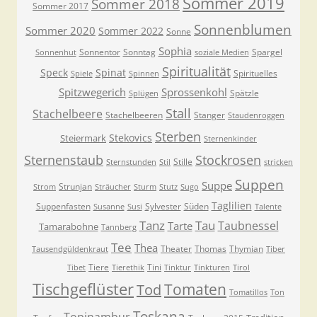
Sommer 2019
Sommer 2018
Sommer 2017
Sonnenblumen
Sommer 2020
Sommer 2022
Sonne
Sophia
Sonnentor
Sonntag
Spargel
Sonnenhut
soziale Medien
Spiritualität
Speck
Spinat
Spirituelles
Spiele
Spinnen
Spitzwegerich
Sprossenkohl
Spätzle
Splügen
Stall
Stachelbeere
Stachelbeeren
Stanger
Staudenroggen
Sterben
Stekovics
Steiermark
Sternenkinder
Sternenstaub
Stockrosen
Stille
Sternstunden
Stil
stricken
Suppen
Suppe
Strunjan
Strom
Sträucher
Sturm
Stutz
Sugo
Taglilien
Suppenfasten
Sylvester
Süden
Susanne
Susi
Talente
Tanz
Tau
Taubnessel
Tarte
Tamarabohne
Tannberg
Tee
Thea
Theater
Thomas
Thymian
Tausendgüldenkraut
Tiber
Tiere
Tini
Tibet
Tierethik
Tinktur
Tinkturen
Tirol
Tischgeflüster
Tomaten
Tod
Tomatillos
Ton
Toskana