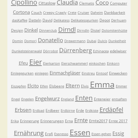
Cipollino
Claudia
Coco
Cittaslow
Clematis
Computer
Cortona
Couch
Dankbarkeit
Creepy Crawly
Crete
Cruiser
Daheim
Datteln
David
Depot
dasKaffee
Delikatess
Delikatessgurken
Derhuam
Dirndl
Dinkel
Design
Distel
Dinnerclub
Dirndln
Dolomitenhütte
Donatello
Domin
Domori
Drewermann
Dubai
Dulcis
Dunkelheit
Dürrenberg
edelwiser
Dunkelsteinerwald
Dörrobst
Echinacea
Eier
Efeu
Eierkarton
Eierschwammerl
einkochen
Einkorn
Einmachgläser
Einwecken
Einlegegurken
einlegen
Einstreu
Eintopf
Emma
Eltern
Elcito
Elsbeere
Elvis
Eiszapfen
Elfen
Emmer
Enten
Engelwurz
Enteneier
Engel
Engelen
England
entsaften
Erdäpfel
Erbsen
Erdbeer
Erde
Erdbad
Erdbirne
Erdkiste
Ernte
Ernte2017
Erinnerung
Erinnerungen
Erna
Ernte 2017
Erika
Essen
Ernährung
Essig
Erpfi
Espresso
Essen gehen