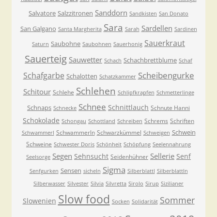
Sanddorn
Salvatore
Salzzitronen
Sandkisten
San Donato
Sara
Sardellen
San Galgano
Santa Margherita
Sarah
Sardinen
Sauerkraut
Saubohne
Saturn
Saubohnen
Sauerhonig
Sauerteig
Sauwetter
Schachbrettblume
Schach
Schaf
Scheibengurke
Schafgarbe
Schalotten
Schatzkammer
Schlehen
Schitour
Schlehe
Schlipfkrapfen
Schmetterlinge
Schnee
Schnittlauch
Schnaps
Schnute Hanni
Schnecke
Schokolade
Schrems
Schriften
Schongau
Schottland
Schreiben
Schwein
Schwammerln
Schwarzkümmel
Schwammerl
Schweigen
Schweine
Schwester Doris
Schönheit
Schöpfung
Seelennahrung
Segen
Sellerie
Sehnsucht
Senf
Seidenhühner
Seelsorge
Sigma
Sensen
Senfgurken
sicheln
Silberblattl
Silberblattln
Silberwasser
Silvester
Silvia
Silvretta
Sirolo
Sirup
Sizilianer
Slow food
Sommer
Slowenien
Socken
Solidarität