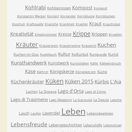
Kohlrabi
Kompost
Kohlsprossen
Kompott
Konstantin Wecker
Konzert
Koriander
Kornblume
Kornblumen
Kraut
Koschuh
Kraftquelle
Kraniche
Krankheit
Krapfen
Krauthobel
Krippe
Kreativität
Krippen
Kresse
Kreativzimmer
Kroatien
Kräuter
Kuchen
Kräuterwein
Kräuterweine
Kräuteröl
Kultur
Kulturgut
Kunst
Kuchen im Glas
Kunigunde
Kugellauch
Kunsthandwerk
Kunstwerk
Kuriositäten
Käfer
Kälteeinbruch
Käse
Königskerze
Küche
Käthrer
Königskerzen
Küken
Küken 2015
Kürbis
L'Aia
Küchenkräuter
Lago d'Orta
Lachen
La Dogana
Lago di Como
Lago di Trasimeno
La Spezia
Lago Maggiore
La Scarzuola
Latsche
Leben
Lavendel
Lauch
Lebensbegleiter
Laufen
Lebensfreude
Lebensgeschichten
Lebenshilfe
Lebensinsel