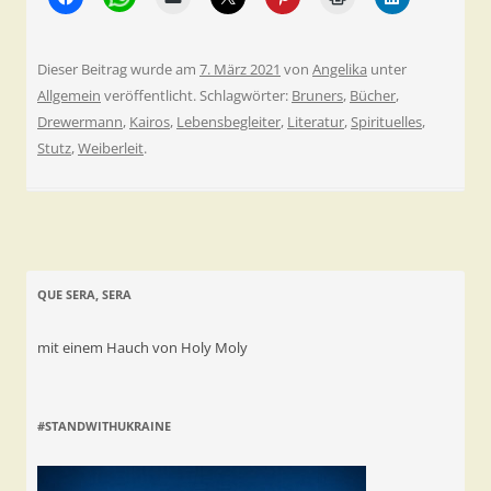
Dieser Beitrag wurde am
7. März 2021
von
Angelika
unter
Allgemein
veröffentlicht. Schlagwörter:
Bruners
,
Bücher
,
Drewermann
,
Kairos
,
Lebensbegleiter
,
Literatur
,
Spirituelles
,
Stutz
,
Weiberleit
.
QUE SERA, SERA
mit einem Hauch von Holy Moly
#STANDWITHUKRAINE