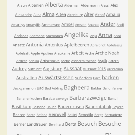
Alberta
Albanien
Alex
Alaun
Aldermann
Alderman
Alessi
Alma
Altea
Alter
Amalia
Alexandro
Althof
Alina
Altenburg
Ander
Amsel
Ammersee
Amarilys
Amaryllis
Amseln
Ananas
Andi
Angelika
Anna
Andreas
Anemone
Anemonen
Anja
Anni
Antonia
Apfelbeeren
Antonius
Ansatz
Apfelbrot
Apfelessig
Arche Noah
Arbeit
Apfelsaft
Apple
Apulien
Araukanie
Arche
Aspik
Artischocke
Ardern
Arnika
Asche
Aschermittwoch
Astern
Aussaat
Augsburg
Audrey
Aussaat 2015
Aufzucht
Australian
AuswärtsEssen
backen
Australien
Außerfern
Bach
Bagheera
Bad
Backgammon
Bad Aibling
Baldur
Ballonfahrer
Barbarazweige
Bananenkuchen
Barabarazweige
Bartoli
Basilikum
Bauernrosen
Bauerntabak
Bassano
Bauen
Bayern
Beinwell
Beeren
Benedikt
Beete
Befana
Bellini
Berge
Bernadette
Besuche
Besuch
Berta
Berner Landfrauen
Bernhard