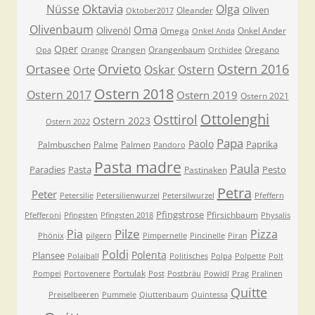
Oktavia
Nüsse
Olga
Oliven
Oleander
Oktober2017
Olivenbaum
Oma
Olivenöl
Omega
Onkel Ander
Onkel Anda
Oper
Orangen
Orangenbaum
Oregano
Opa
Orange
Orchidee
Orvieto
Ostern 2016
Ortasee
Oskar
Ostern
Orte
Ostern 2018
Ostern 2017
Ostern 2019
Ostern 2021
Ottolenghi
Osttirol
Ostern 2023
Ostern 2022
Papa
Paolo
Paprika
Palmbuschen
Palme
Palmen
Pandoro
Pasta madre
Paula
Paradies
Pasta
Pesto
Pastinaken
Petra
Peter
Petersilie
Petersilienwurzel
Petersilwurzel
Pfeffern
Pfingstrose
Pfirsichbaum
Pfefferoni
Pfingsten
Pfingsten 2018
Physalis
Pilze
Pia
Pizza
Phönix
pilgern
Pimpernelle
Pincinelle
Piran
Poldi
Polenta
Plansee
Polaiball
Politisches
Polpa
Polpette
Polt
Portulak
Pompei
Portovenere
Post
Postbräu
Powidl
Prag
Pralinen
Quitte
Preiselbeeren
Pummele
Qiuttenbaum
Quintessa