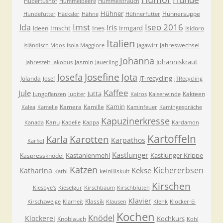
Hubertushof
Hummelbeere
Hummelstrauch
Hühner
Hühnersuppe
Hundefutter
Häcksler
Hähne
Hühnerfutter
Imst
Iseo 2016
Ida
Iris
Imscht
Ines
Irmgard
Ideen
Isidoro
Italien
Jahreswechsel
Isländisch Moos
Isola Maggiore
Jagawirt
Johanna
Johanniskraut
Jasmin
Jahreszeit
Jakobus
Jauerling
Josefa
Josefine
Jota
JT-recycling
Jolanda
Josef
JTRecycling
Kaffee
Jule
Jutta
Kakteen
Jungpflanzen
Jupiter
Kairos
Kaiserwinde
Kamin
Kamera
Kamille
Kalea
Kamelie
Kaminfeuer
Kamingespräche
Kapuzinerkresse
Kanu
Kanada
Kapelle
Kappa
Kardamon
Kartoffeln
Karla
Karotten
Karpathos
Karfiol
Kastlunger
Kastanienmehl
Kastlunger Krippe
Kaspressknödel
Katzen
Kichererbsen
Kekse
Katharina
keinBiskuit
Kathi
Kirschen
Kiesbye's
Kieselgur
Kirschbaum
Kirschblüten
Klavier
Klassik
Kirschzweige
Klarheit
Klausen
Klenk
Klocker-Ei
Kochen
Knödel
Klockerei
Kochkurs
Knoblauch
Kohl