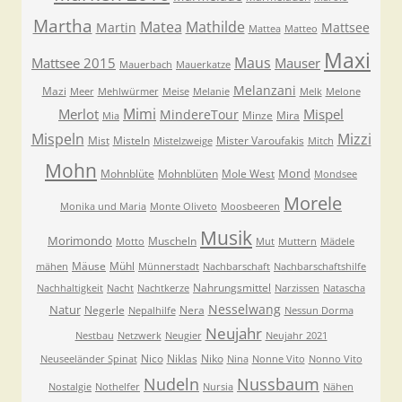
Martha
Matea
Mathilde
Martin
Mattsee
Mattea
Matteo
Maxi
Maus
Mattsee 2015
Mauser
Mauerbach
Mauerkatze
Melanzani
Mazi
Meer
Mehlwürmer
Meise
Melanie
Melk
Melone
Mimi
Merlot
Mispel
MindereTour
Minze
Mira
Mia
Mispeln
Mizzi
Mist
Misteln
Mister Varoufakis
Mistelzweige
Mitch
Mohn
Mond
Mohnblüte
Mohnblüten
Mole West
Mondsee
Morele
Monika und Maria
Monte Oliveto
Moosbeeren
Musik
Morimondo
Muscheln
Motto
Mut
Muttern
Mädele
Mäuse
Mühl
mähen
Münnerstadt
Nachbarschaft
Nachbarschaftshilfe
Nahrungsmittel
Nachhaltigkeit
Nacht
Nachtkerze
Narzissen
Natascha
Nesselwang
Natur
Negerle
Nera
Nepalhilfe
Nessun Dorma
Neujahr
Nestbau
Netzwerk
Neugier
Neujahr 2021
Nico
Niklas
Niko
Neuseeländer Spinat
Nina
Nonne Vito
Nonno Vito
Nudeln
Nussbaum
Nostalgie
Nothelfer
Nursia
Nähen