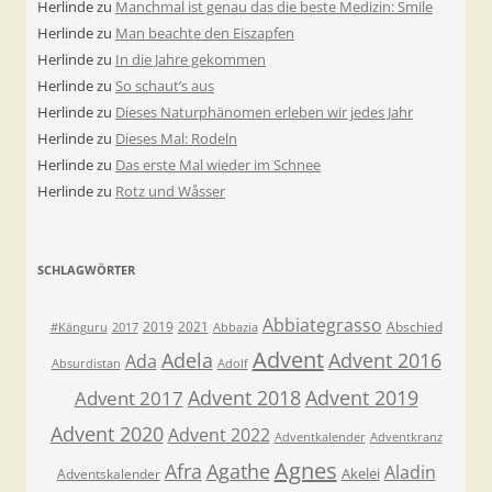
Herlinde
zu
Manchmal ist genau das die beste Medizin: Smile
Herlinde
zu
Man beachte den Eiszapfen
Herlinde
zu
In die Jahre gekommen
Herlinde
zu
So schaut’s aus
Herlinde
zu
Dieses Naturphänomen erleben wir jedes Jahr
Herlinde
zu
Dieses Mal: Rodeln
Herlinde
zu
Das erste Mal wieder im Schnee
Herlinde
zu
Rotz und Wåsser
SCHLAGWÖRTER
Abbiategrasso
2019
2021
Abschied
#Känguru
2017
Abbazia
Advent
Adela
Advent 2016
Ada
Absurdistan
Adolf
Advent 2018
Advent 2019
Advent 2017
Advent 2020
Advent 2022
Adventkalender
Adventkranz
Agnes
Afra
Agathe
Aladin
Akelei
Adventskalender