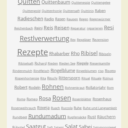
Quitten
Quittenbaum
Quittenessig
Quittengelee
Raben
Quittengold
Quittenhonig
Quittensaft
Quittinis
Radieschen
Radio
Rasen
Raupen
Regen
Regenwürmer
Resi
Reis
Reisen
Reini
Reichenbach
Reparatur
reparieren
Restlverwertung
Rezension
Rex
Rexgläser
Rezepte
Ribisel
Rho
Rhabarber
Ribiseln
Riegele
Richard
Ribiselsaft
Rieden
Rieden See
Riesenkamille
Ringelblume
Risotto
Rindenmulch
Rindfleisch
Ringelblumen
riso
Rittersporn
Ritschi
Rispenhortensie
Rita
Ritual
Rituale
Rizinus
Rohnen
Robert
Rodeln
Rollatorjahr
Rohnenkraut
Rom
Rosen
Rosa
Rosenhaus
Romeo
Roma
Rosenblätter
Roveja
Ruhe
Rosenweihrauch
Ruach
Ruccola
Ruhe und Langsamkeit
Rundumadum
Rust
Räuchern
Rundbeet
Rupfensäcke
Saatgut
Salat
Salbei
Rübstiel
Saft
Salami
Salomonssiegel