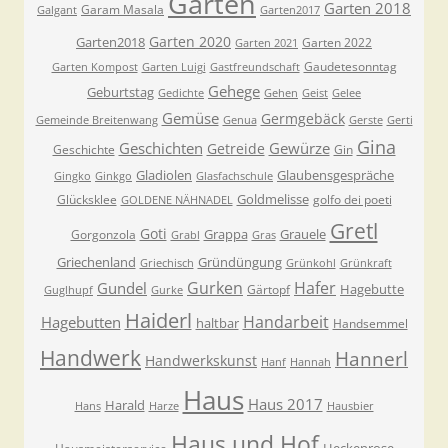
Garten
Garten 2018
Garam Masala
Galgant
Garten2017
Garten 2020
Garten2018
Garten 2022
Garten 2021
Gaudetesonntag
Garten Kompost
Garten Luigi
Gastfreundschaft
Gehege
Geburtstag
Gedichte
Gehen
Geist
Gelee
Gemüse
Germgebäck
Gemeinde Breitenwang
Genua
Gerste
Gerti
Gina
Geschichten
Gewürze
Getreide
Geschichte
Gin
Gladiolen
Glaubensgespräche
Gingko
Ginkgo
Glasfachschule
Goldmelisse
Glücksklee
golfo dei poeti
GOLDENE NÄHNADEL
Gretl
Goti
Grappa
Grauele
Gorgonzola
Grabl
Gras
Griechenland
Gründüngung
Griechisch
Grünkohl
Grünkraft
Gurken
Hafer
Gundel
Hagebutte
Gärtopf
Guglhupf
Gurke
Haiderl
Handarbeit
Hagebutten
haltbar
Handsemmel
Handwerk
Hannerl
Handwerkskunst
Hanf
Hannah
Haus
Haus 2017
Harald
Hans
Harze
Hausbier
Haus und Hof