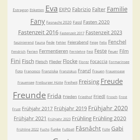
Eva
Familie
Fabrizio
Falter
EXPO
Estragon
Etiketten
Fany
Fasten 2020
Fassl
Fasnacht 2020
Fastenzeit 2016
Fastenzeit 2023
Fastenzeit 2017
Fenchel
Feierabend
Fede
faszinierend
Fauna
Fehler
Feige
Felix
Feste
Fermentieren
Film
Ferien
Feuer
Fendrich
Fernlehre
Fest
Fini
Fisch
Flocke
Focaccia
Fleisch
Flieder
Florez
Formarinsee
Franzl
Foto
Franziska
Frauen
Francesco
Franziskus
Frauenoase
Freude
Freising
Freiheit
Frauensee
Freiburger Hütte
Freunde
Frida
Friedl
Frieden
Friedhof
Frosch
Frost
Frühjahr 2020
Frühjahr 2019
Frühjahr 2017
Frust
Frühling
Frühling 2020
Frühjahr 2021
Frühjahr 2023
Fåsnåcht
Gabi
Funke
Frühling 2022
Fuchs
Fußball
Fülle