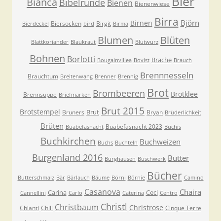
Bier
Bianca
Bibelrunde
Bienen
Bienenwiese
Birra
Björn
Birnen
Biersocken
Birgit
Bierdeckel
bird
Birma
Blumen
Blüten
Blattkoriander
Blaukraut
Blutwurz
Bohnen
Borlotti
Brache
Bougainvillea
Bovist
Brauch
Brennnesseln
Brauchtum
Breitenwang
Brenner
Brennig
Brot
Brombeeren
Brotklee
Brennsuppe
Briefmarken
Brut 2015
Brotstempel
Brut
Bruners
Bryan
Brüderlichkeit
Brüten
Buabefasnacht 2023
Buabefasnacht
Buchis
Buchkirchen
Buchweizen
Buchs
Buchteln
Burgenland 2016
Butter
Burghausen
Buschwerk
Bücher
Butterschmalz
Bär
Bärlauch
Bäume
Börni
Börnie
Camino
Casanova
Chaira
Carina
Ceci
Cannellini
Carlo
Caterina
Centro
Christl
Christbaum
Christrose
Chianti
Chili
Cinque Terre