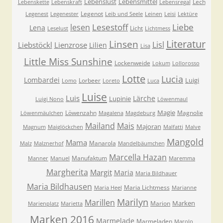
Lebenslust
Lebensmittel
Lech
Lebenskette
Lebenskraft
Lebensregal
Legenot
Legenest
Legenester
Leib und Seele
Leinen
Leisi
Lektüre
Lesestoff
Liebe
lesen
Lena
Licht
Leselust
Lichtmess
Literatur
Linsen
Lisl
Liebstöckl
Lienzrose
Lilien
Lisa
Little Miss Sunshine
Lockenweide
Lokum
Lollorosso
Lotte
Lucia
Lombardei
Luigi
Lorbeer
Lomo
Loreto
Luca
Luise
Luis
Lärche
Lupinie
Luigi Nono
Löwenmaul
Magie
Löwenzahn
Magnolie
Löwenmäulchen
Magalena
Magdeburg
Mailand
Mais
Majoran
Magnum
Maiglöckchen
Malfatti
Malve
Mangold
Mama
Manarola
Malz
Malznerhof
Mandelbäumchen
Marcella Hazan
Manufaktum
Manner
Manuel
Maremma
Margherita
Margit
Maria
Maria Bildhauer
Maria Bildhausen
Maria Lichtmess
Maria Heel
Marianne
Marilyn
Marillen
Marken
Marion
Marienplatz
Marietta
Marken 2016
Marmelade
Marmeladen
Marolo