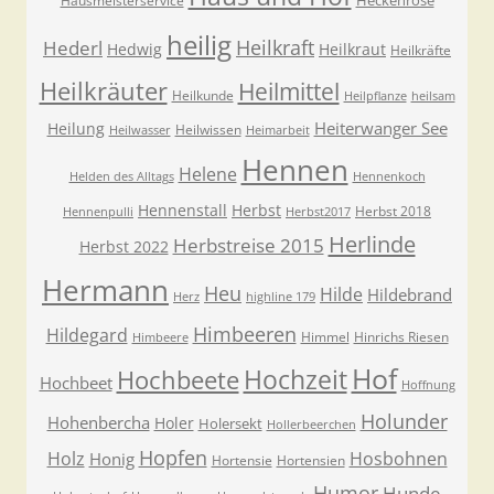
Heckenrose
Hausmeisterservice
heilig
Heilkraft
Hederl
Hedwig
Heilkraut
Heilkräfte
Heilkräuter
Heilmittel
Heilkunde
Heilpflanze
heilsam
Heiterwanger See
Heilung
Heilwissen
Heilwasser
Heimarbeit
Hennen
Helene
Helden des Alltags
Hennenkoch
Hennenstall
Herbst
Herbst 2018
Hennenpulli
Herbst2017
Herlinde
Herbstreise 2015
Herbst 2022
Hermann
Heu
Hilde
Hildebrand
Herz
highline 179
Himbeeren
Hildegard
Himmel
Hinrichs Riesen
Himbeere
Hof
Hochzeit
Hochbeete
Hochbeet
Hoffnung
Holunder
Hohenbercha
Holer
Holersekt
Hollerbeerchen
Hopfen
Holz
Hosbohnen
Honig
Hortensie
Hortensien
Humor
Hunde