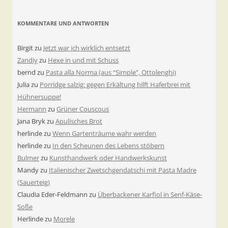
KOMMENTARE UND ANTWORTEN
Birgit
zu
Jetzt war ich wirklich entsetzt
Zandiy
zu
Hexe in und mit Schuss
bernd
zu
Pasta alla Norma (aus “Simple”, Ottolenghi)
Julia
zu
Porridge salzig: gegen Erkältung hilft Haferbrei mit
Hühnersuppe!
Hermann
zu
Grüner Couscous
Jana Bryk
zu
Apulisches Brot
herlinde
zu
Wenn Gartenträume wahr werden
herlinde
zu
In den Scheunen des Lebens stöbern
Bulmer
zu
Kunsthandwerk oder Handwerkskunst
Mandy
zu
Italienischer Zwetschgendatschi mit Pasta Madre
(Sauerteig)
Claudia Eder-Feldmann
zu
Überbackener Karfiol in Senf-Käse-
Soße
Herlinde
zu
Morele