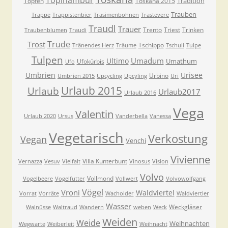
Topinambur
Tradition
Topfen
Toskana 2015
Trauben
Trappe
Trappistenbier
Trasimenbohnen
Trastevere
Traudl
Trauer
Trento
Triest
Trinken
Traubenblumen
Traudi
Trude
Trost
Tschippo
Tränendes Herz
Träume
Tschuli
Tulpe
Tulpen
Umadum
Ultimo
Umathum
Ufokürbis
Ufo
Umbrien
Urisee
Urbino
Umbrien 2015
Upcycling
Upcyling
Uri
Urlaub 2015
Urlaub
Urlaub2017
Urlaub 2016
Vega
Valentin
Urlaub 2020
Ursus
Vanderbella
Vanessa
Vegetarisch
Verkostung
Vegan
Venchi
Vivienne
Villa Kunterbunt
Vernazza
Vesuv
Vielfalt
Vinosus
Vision
Volvo
Vollmond
Vogelbeere
Vogelfutter
Vollwert
Volvowolfgang
Vögel
Vroni
Waldviertel
Vorrat
Vorräte
Wacholder
Waldviertler
Wasser
Weckgläser
Walnüsse
Waltraud
Wandern
weben
Weck
Weiden
Weide
Weihnachten
Wegwarte
Weiberleit
Weihnacht